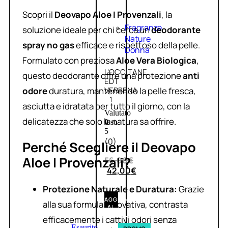
Scopri il
Deovapo Aloe I Provenzali
, la
Fragranze
soluzione ideale per chi cerca un
deodorante
Nature
spray no gas
efficace e rispettoso della pelle.
Donna
Formulato con preziosa
Aloe Vera Biologica
,
L’OCCITANE
questo deodorante offre una protezione
anti
EDT
odore
duratura, mantenendo la pelle fresca,
VERBENA
1
asciutta e idratata per tutto il giorno, con la
Valutato
delicatezza che solo la natura sa offrire.
0
su
5
(0)
Perché Scegliere il Deovapo
Aloe I Provenzali?
56,00
€
42,00
€
Protezione Naturale e Duratura:
Grazie
AGGIUNGI
alla sua formula innovativa, contrasta
AL
CARRELLO
efficacemente i cattivi odori senza
Esaurito