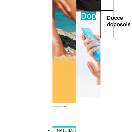
Doposole
Docce
doposole
NATURALI