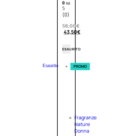
0
su
5
(0)
58,00
€
43,50
€
ESAURITO
Esaurito
PROMO
Fragranze
Nature
Donna