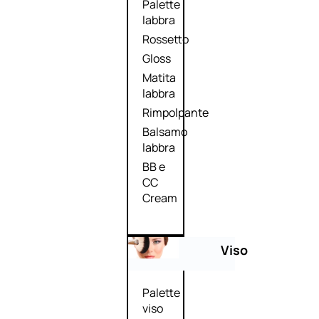
Palette
labbra
Rossetto
Gloss
Matita
labbra
Rimpolpante
Balsamo
labbra
BB e
CC
Cream
Viso
Palette
viso