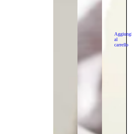
Aggiungi
al
carrello