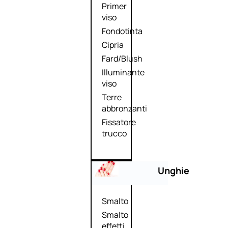
Primer
viso
Fondotinta
Cipria
Fard/Blush
Illuminante
viso
Terre
abbronzanti
Fissatore
trucco
Unghie
Smalto
Smalto
effetti