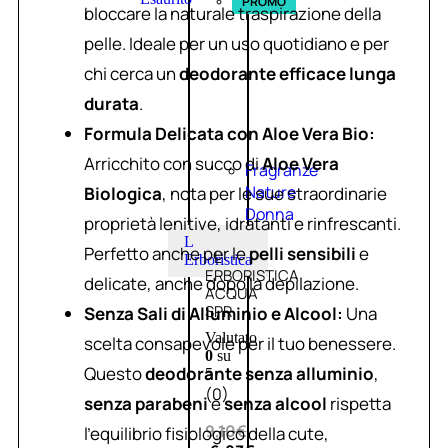
PROMO
bloccare la naturale traspirazione della
pelle. Ideale per un uso quotidiano e per
chi cerca un
deodorante efficace lunga
durata
.
Formula Delicata con Aloe Vera Bio:
Arricchito con succo di
Aloe Vera
Fragranze
Nature
Biologica
, nota per le sue straordinarie
Donna
proprietà lenitive, idratanti e rinfrescanti.
L
Perfetto anche per le
pelli sensibili
e
L’
Erboristica
ERBORISTICA
delicate, anche dopo la depilazione.
ACQUA
SPR
Senza Sali di Alluminio e Alcool:
Una
Valutato
scelta consapevole per il tuo benessere.
0
su
Questo
deodorante senza alluminio
,
5
(0)
senza parabeni
e
senza alcool
rispetta
9,10
€
l’equilibrio fisiologico della cute,