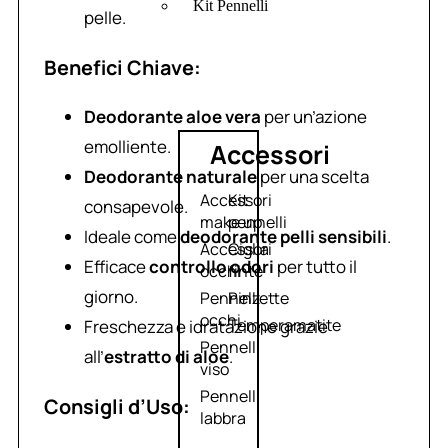
Kit Pennelli
pelle.
Benefici Chiave:
Deodorante aloe vera
per un’azione
emolliente.
Accessori
Deodorante naturale
per una scelta
Accessori
Kit
consapevole.
make up
pennelli
Ideale come
deodorante pelli sensibili
.
Accessori
Ciglia
Efficace
controllo odori
per tutto il
occhi
finte
giorno.
Pennelli
Pinzette
occhi
Temperamatite
Freschezza e idratazione grazie
Pennelli
all’
estratto di aloe
.
viso
Pennelli
Consigli d’Uso:
labbra