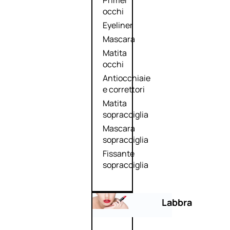
Primer
occhi
Eyeliner
Mascara
Matita
occhi
Antiocchiaie
e correttori
Matita
sopracciglia
Mascara
sopracciglia
Fissante
sopracciglia
Labbra