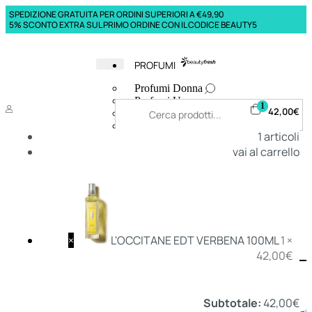
SPEDIZIONE GRATUITA PER ORDINI SUPERIORI A €49,90
5% SCONTO EXTRA SUL PRIMO ORDINE CON IL CODICE BEAUTY5
PROFUMI
Profumi Donna
Profumi Uomo
1
42,00
€
Deodoranti Donna
Deodoranti Uomo
1
articoli
Corpo Donna
vai al carrello
Corpo Uomo
Profumi Capelli
Creme Mani
Bagnodoccia Donna Profumi
Bagnodoccia Uomo Profumi
×
L'OCCITANE EDT VERBENA 100ML
1 ×
42,00
€
Deo
Donna
Uomo
Subtotale:
42,00
€