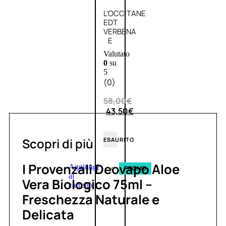
L’OCCITANE
EDT
VERBENA
E
Valutato
0
su
5
(0)
58,00
€
43,50
€
Scopri di più
ESAURITO
I Provenzali Deovapo Aloe
Aggiungi
PROMO
al
Vera Biologico 75ml –
carrello
Freschezza Naturale e
Delicata