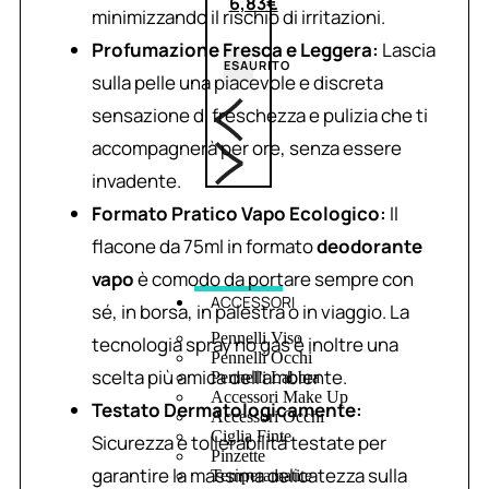
6,83
€
minimizzando il rischio di irritazioni.
Profumazione Fresca e Leggera:
Lascia
ESAURITO
sulla pelle una piacevole e discreta
sensazione di freschezza e pulizia che ti
accompagnerà per ore, senza essere
invadente.
Formato Pratico Vapo Ecologico:
Il
flacone da 75ml in formato
deodorante
vapo
è comodo da portare sempre con
ACCESSORI
sé, in borsa, in palestra o in viaggio. La
Pennelli Viso
tecnologia spray no gas è inoltre una
Pennelli Occhi
scelta più amica dell’ambiente.
Pennelli Labbra
Accessori Make Up
Testato Dermatologicamente:
Accessori Occhi
Ciglia Finte
Sicurezza e tollerabilità testate per
Pinzette
garantire la massima delicatezza sulla
Temperamatite