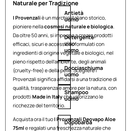
Naturale per Tradizione
Antietà
I Provenzali
è un marchio italiano storico,
uomo
pioniere nella
cosmesi naturale e biologica
.
Da oltre 50 anni, si impegna a creare prodotti
Detergente
viso
efficaci, sicuri e accessibili, formulati con
uomo
ingredienti di origine vegetale e biologici, nel
pieno rispetto dell’ambiente, degli animali
Docciaschiuma
(cruelty-free) e della pelle. Scegliere I
uomo
Provenzali significa affidarsi a una tradizione di
qualità, trasparenza e amore per la natura, con
Shampoo
prodotti
Made in Italy
che valorizzano le
uomo
ricchezze del territorio.
Acquista ora il tuo
I Provenzali Deovapo Aloe
Dopobarba
75ml
e regalati una freschezza naturale che