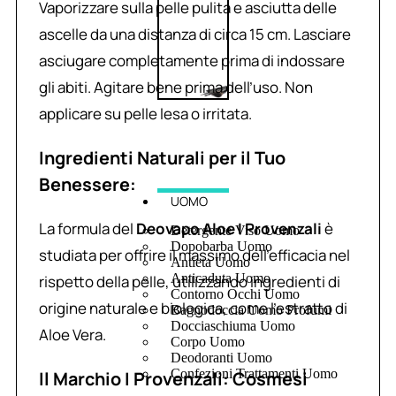
Vaporizzare sulla pelle pulita e asciutta delle
ascelle da una distanza di circa 15 cm. Lasciare
asciugare completamente prima di indossare
gli abiti. Agitare bene prima dell’uso. Non
applicare su pelle lesa o irritata.
Ingredienti Naturali per il Tuo
Benessere:
UOMO
La formula del
Deovapo Aloe I Provenzali
è
Detergente Viso Uomo
Dopobarba Uomo
studiata per offrire il massimo dell’efficacia nel
Antieta Uomo
Anticaduta Uomo
rispetto della pelle, utilizzando ingredienti di
Contorno Occhi Uomo
origine naturale e biologica, come l’estratto di
Bagnodoccia Uomo Profumi
Docciaschiuma Uomo
Aloe Vera.
Corpo Uomo
Deodoranti Uomo
Confezioni Trattamenti Uomo
Il Marchio I Provenzali: Cosmesi