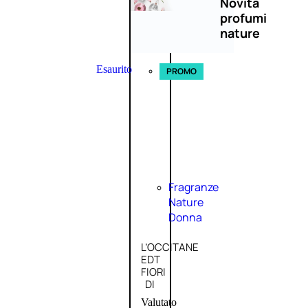
Novità
profumi
nature
Esaurito
PROMO
Fragranze
Nature
Donna
L’OCCITANE
EDT
FIORI
DI
Valutato