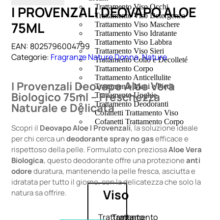
Trattamento Viso Occhi
I PROVENZALI DEOVAPO ALOE
Trattamento Viso Detergenza
75ML
Trattamento Viso Maschere
Trattamento Viso Idratante
Trattamento Viso Labbra
EAN:
8025796004799
Trattamento Viso Sieri
Categorie:
Fragranze Nature Donna
,
Nature
Trattamento Collo e Decolleté
Trattamento Corpo
Trattamento Anticellulite
I Provenzali Deovapo Aloe Vera
Trattamento Mani e Piedi
Biologico 75ml – Freschezza
Trattamento Unghie
Trattamento Deodoranti
Naturale e Delicata
Cofanetti Trattamento Viso
Cofanetti Trattamento Corpo
Scopri il
Deovapo Aloe I Provenzali
, la soluzione ideale
per chi cerca un
deodorante spray no gas
efficace e
rispettoso della pelle. Formulato con preziosa
Aloe Vera
Biologica
, questo deodorante offre una protezione
anti
odore
duratura, mantenendo la pelle fresca, asciutta e
idratata per tutto il giorno, con la delicatezza che solo la
Viso
natura sa offrire.
Trattamento
Trattamento