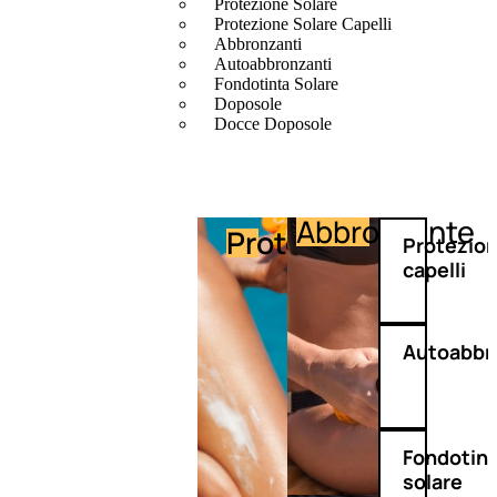
Protezione Solare
Protezione Solare Capelli
Abbronzanti
Autoabbronzanti
Fondotinta Solare
Doposole
Docce Doposole
Abbronzante
Protezione
Protezio
capelli
Autoabbr
Fondotin
solare