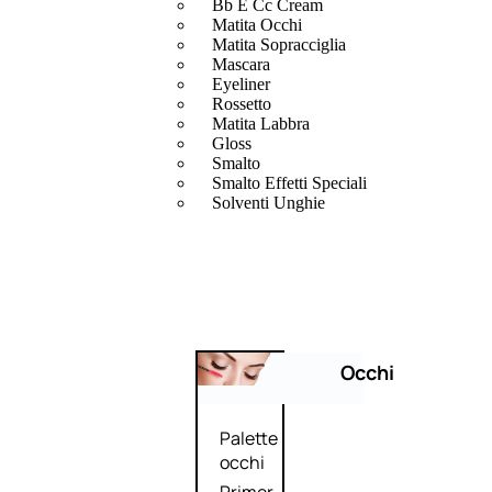
Bb E Cc Cream
Matita Occhi
Matita Sopracciglia
Mascara
Eyeliner
Rossetto
Matita Labbra
Gloss
Smalto
Smalto Effetti Speciali
Solventi Unghie
Occhi
Palette
occhi