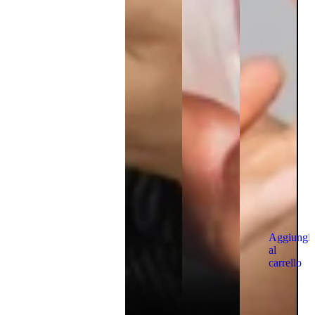
Aggiungi
al
carrello