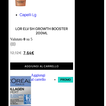
Capelli Lg
LOR ELV SH GROWTH BOOSTER
200ML
Valutato
0
su 5
(0)
12,12
€
7,64
€
AGGIUNGI AL CARRELLO
Aggiungi
al carrello
PROMO