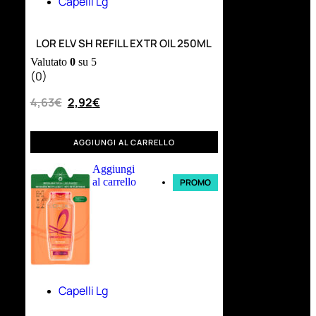
Capelli Lg
LOR ELV SH REFILL EXTR OIL 250ML
Valutato
0
su 5
(0)
4,63
€
2,92
€
AGGIUNGI AL CARRELLO
Aggiungi
al carrello
PROMO
Capelli Lg