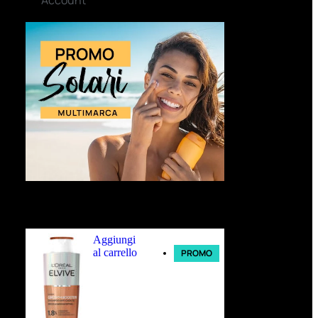
Ultimi arrivi
Aggiungi
al carrello
PROMO