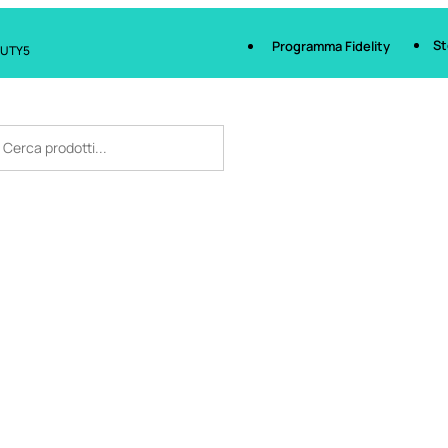
St
Programma Fidelity
AUTY5