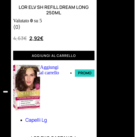
LOR ELV SH REFILL DREAM LONG
250ML
Valutato
0
su 5
(0)
4,63
€
2,92
€
AGGIUNGI AL CARRELLO
Aggiungi
al carrello
PROMO
Capelli Lg