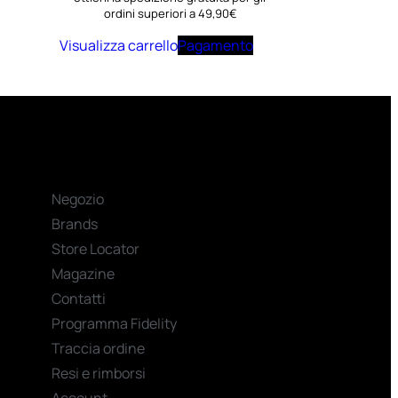
ordini superiori a 49,90€
Visualizza carrello
Pagamento
Negozio
Brands
Store Locator
Magazine
Contatti
Programma Fidelity
Traccia ordine
Resi e rimborsi
Account