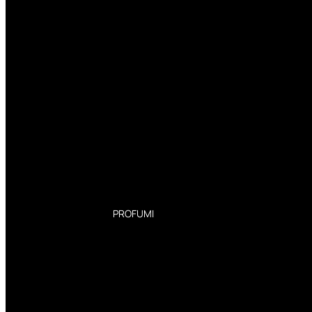
PROFUMI
Profumi Donna
Profumi Uomo
Deodoranti Donna
Deodoranti Uomo
Corpo Donna
Corpo Uomo
Profumi Capelli