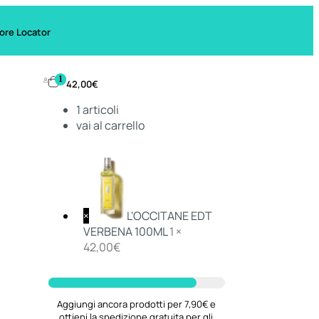
ore Locator
1
42,00
€
1
articoli
vai al carrello
×
L'OCCITANE EDT
VERBENA 100ML
1 ×
42,00
€
Aggiungi ancora prodotti per 7,90€ e
ottieni la spedizione gratuita per gli