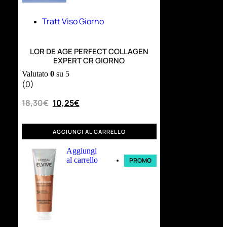
Tratt Viso Giorno
LOR DE AGE PERFECT COLLAGEN
EXPERT CR GIORNO
Valutato
0
su 5
(0)
18,30
€
10,25
€
AGGIUNGI AL CARRELLO
Aggiungi
al carrello
PROMO