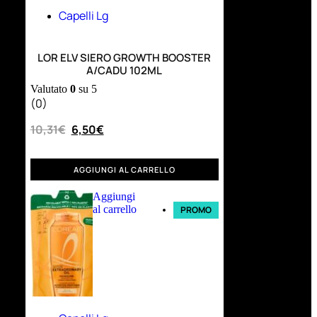
Capelli Lg
LOR ELV SIERO GROWTH BOOSTER
A/CADU 102ML
Valutato
0
su 5
(0)
10,31
€
6,50
€
AGGIUNGI AL CARRELLO
Aggiungi
al carrello
PROMO