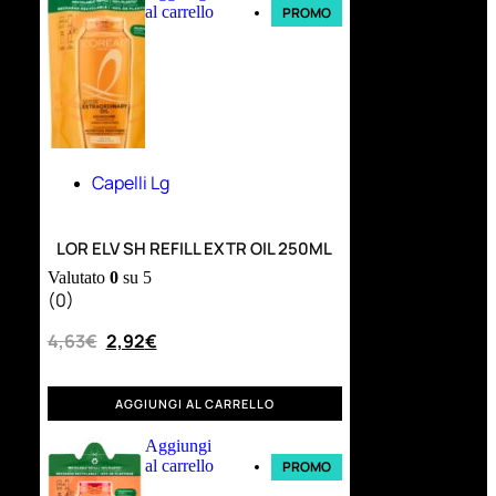
al carrello
PROMO
Capelli Lg
LOR ELV SH REFILL EXTR OIL 250ML
Valutato
0
su 5
(0)
4,63
€
2,92
€
AGGIUNGI AL CARRELLO
Aggiungi
al carrello
PROMO