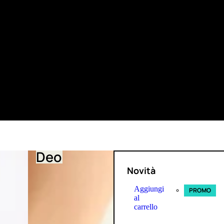
Deo
Novità
Aggiungi
PROMO
al
carrello