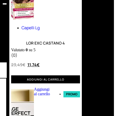
Capelli Lg
LOR EXC CASTANO 4
Valutato
0
su 5
(0)
23,49
€
11,74
€
AGGIUNGI AL CARRELLO
Aggiungi
al carrello
PROMO