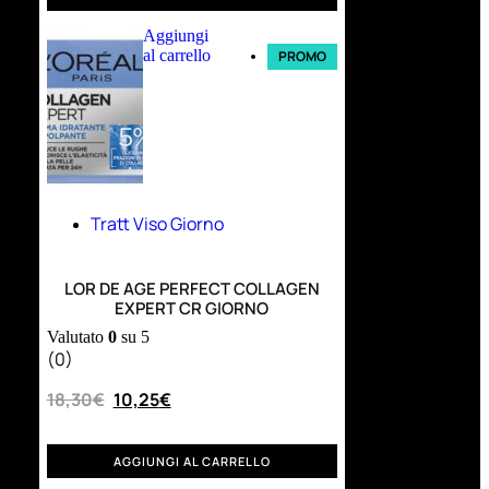
Aggiungi
al carrello
PROMO
Tratt Viso Giorno
LOR DE AGE PERFECT COLLAGEN
EXPERT CR GIORNO
Valutato
0
su 5
(0)
18,30
€
10,25
€
AGGIUNGI AL CARRELLO