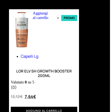
Ultimi arrivi
Aggiungi
al carrello
PROMO
Capelli Lg
LOR ELV SH GROWTH BOOSTER
200ML
Valutato
0
su 5
(0)
12,12
€
7,64
€
AGGIUNGI AL CARRELLO