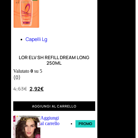
Capelli Lg
LOR ELV SH REFILL DREAM LONG
250ML
Valutato
0
su 5
(0)
4,63
€
2,92
€
AGGIUNGI AL CARRELLO
Aggiungi
al carrello
PROMO