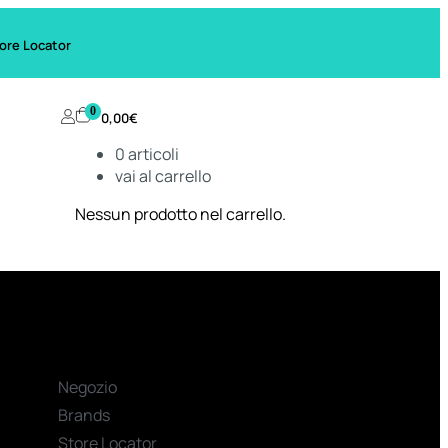
ore Locator
0
0,00
€
0
articoli
vai al carrello
Nessun prodotto nel carrello.
Negozio
Brands
Store Locator