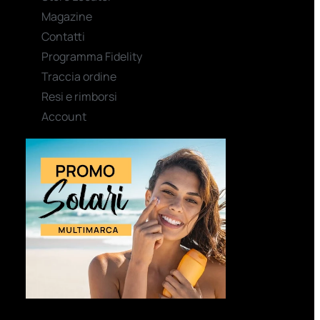
Magazine
Contatti
Programma Fidelity
Traccia ordine
Resi e rimborsi
Account