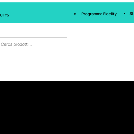
St
Programma Fidelity
AUTY5