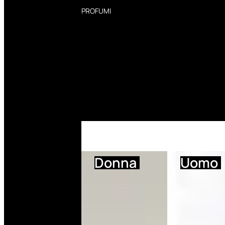
PROFUMI
Profumi Donna
Profumi Uomo
Deodoranti Donna
Deodoranti Uomo
Corpo Donna
Corpo Uomo
Profumi Capelli
Creme Mani
Bagnodoccia Donna Profumi
Bagnodoccia Uomo Profumi
Donna
Uomo