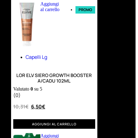
Aggiungi
al carrello
PROMO
Capelli Lg
LOR ELV SIERO GROWTH BOOSTER
A/CADU 102ML
Valutato
0
su 5
(0)
10,31
€
6,50
€
AGGIUNGI AL CARRELLO
Aggiungi