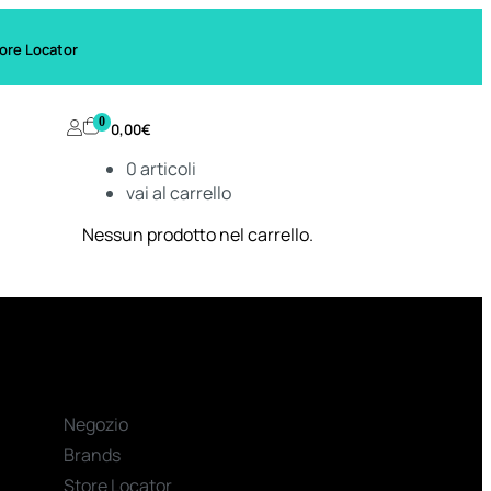
ore Locator
0
0,00
€
0
articoli
vai al carrello
Nessun prodotto nel carrello.
Negozio
Brands
Store Locator