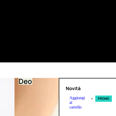
Deo
Novità
Aggiungi
PROMO
al
carrello