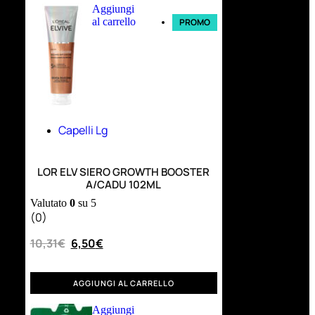
Aggiungi
al carrello
PROMO
Capelli Lg
LOR ELV SIERO GROWTH BOOSTER
A/CADU 102ML
Valutato
0
su 5
(0)
10,31
€
6,50
€
AGGIUNGI AL CARRELLO
Aggiungi