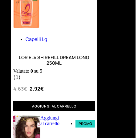
Capelli Lg
LOR ELV SH REFILL DREAM LONG
250ML
Valutato
0
su 5
(0)
4,63
€
2,92
€
AGGIUNGI AL CARRELLO
Aggiungi
al carrello
PROMO