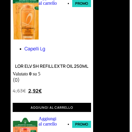
al carrello
PROMO
Capelli Lg
LOR ELV SH REFILL EXTR OIL 250ML
Valutato
0
su 5
(0)
4,63
€
2,92
€
AGGIUNGI AL CARRELLO
Aggiungi
al carrello
PROMO