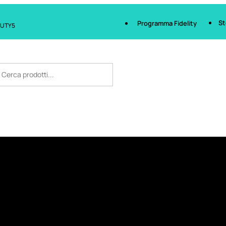
St
Programma Fidelity
AUTY5