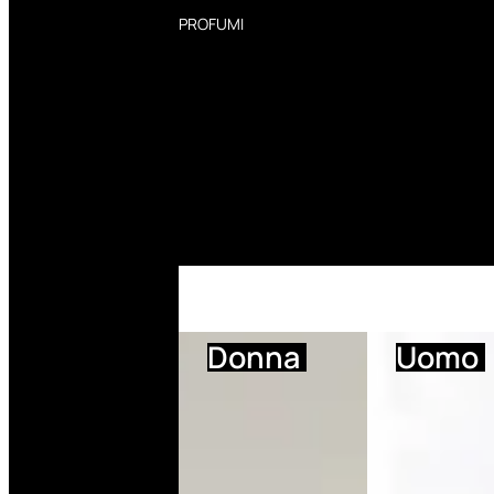
PROFUMI
Profumi Donna
Profumi Uomo
Deodoranti Donna
Deodoranti Uomo
Corpo Donna
Corpo Uomo
Profumi Capelli
Creme Mani
Bagnodoccia Donna Profumi
Bagnodoccia Uomo Profumi
Donna
Uomo