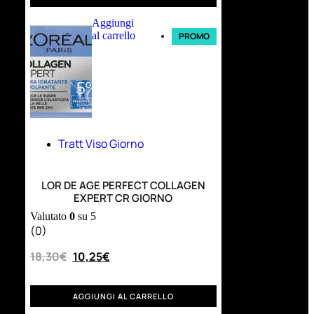
Aggiungi
al carrello
PROMO
Tratt Viso Giorno
LOR DE AGE PERFECT COLLAGEN
EXPERT CR GIORNO
Valutato
0
su 5
(0)
18,30
€
10,25
€
AGGIUNGI AL CARRELLO