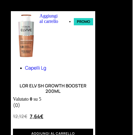
Ultimi arrivi
Aggiungi
al carrello
PROMO
Capelli Lg
LOR ELV SH GROWTH BOOSTER
200ML
Valutato
0
su 5
(0)
12,12
€
7,64
€
AGGIUNGI AL CARRELLO