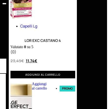
Capelli Lg
LOR EXC CASTANO 4
Valutato
0
su 5
(0)
23,49
€
11,74
€
AGGIUNGI AL CARRELLO
Aggiungi
al carrello
PROMO