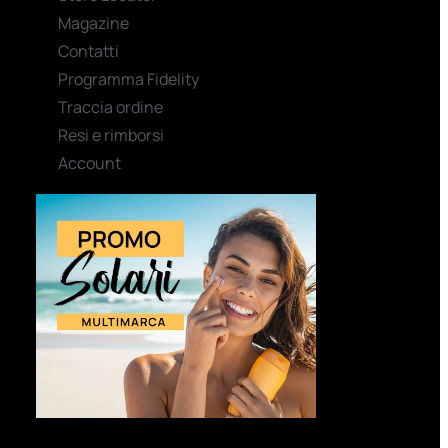
Magazine
Contatti
Programma Fidelity
Traccia ordine
Resi e rimborsi
Account