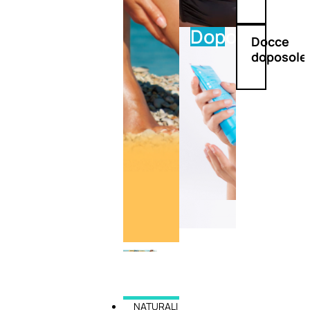
Doposole
Docce
doposole
NATURALI