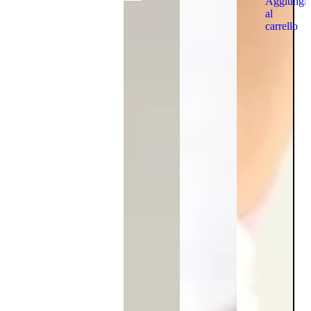
Aggiungi
al
carrello