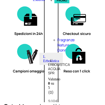
PROMO
Spedizioni in 24h
Checkout sicuro
Fragranze
Nature
Donna
L
L’
Erboristica
ERBORISTICA
ACQUA
Campioni omaggio
Reso con 1 click
SPR
Valutato
0
su
5
(0)
9,10
€