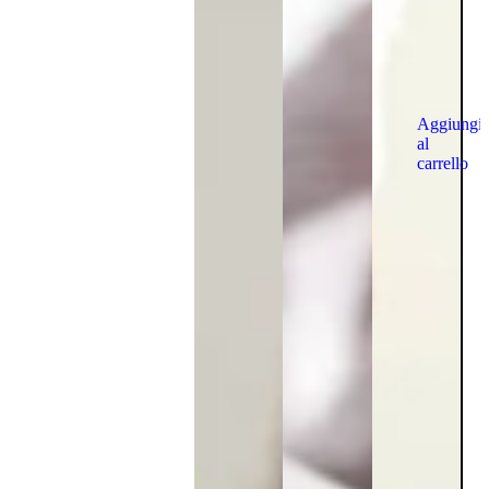
Aggiungi
al
carrello