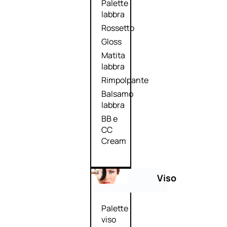
Palette
labbra
Rossetto
Gloss
Matita
labbra
Rimpolpante
Balsamo
labbra
BB e
CC
Cream
Viso
Palette
viso