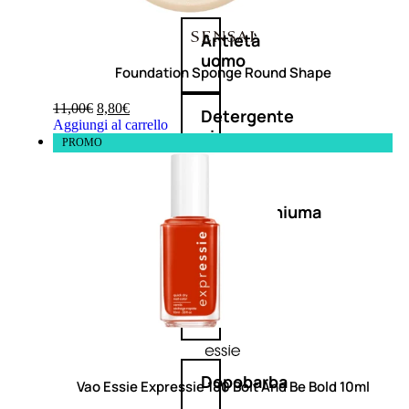
Antietà
uomo
Foundation Sponge Round Shape
11,00
€
8,80
€
Detergente
Aggiungi al carrello
viso
PROMO
uomo
Docciaschiuma
uomo
Shampoo
uomo
Dopobarba
Vao Essie Expressie 180 Bolt And Be Bold 10ml