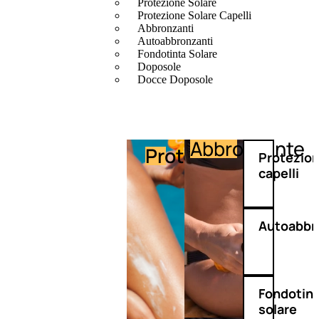
Protezione Solare
Protezione Solare Capelli
Abbronzanti
Autoabbronzanti
Fondotinta Solare
Doposole
Docce Doposole
Abbronzante
Protezione
Protezio
capelli
Autoabbr
Fondotin
solare