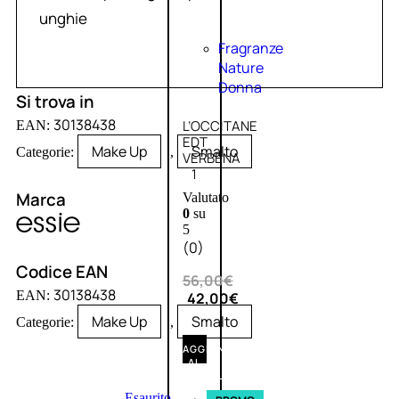
unghie
Fragranze
Nature
Donna
Si trova in
30138438
L’OCCITANE
EAN:
EDT
Make Up
Smalto
Categorie:
,
VERBENA
1
Marca
Valutato
0
su
5
(0)
Codice EAN
56,00
€
30138438
EAN:
42,00
€
Make Up
Smalto
Categorie:
,
AGGIUNGI
AL
CARRELLO
Esaurito