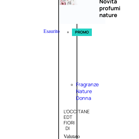
Novità
profumi
nature
Esaurito
PROMO
Fragranze
Nature
Donna
L’OCCITANE
EDT
FIORI
DI
Valutato