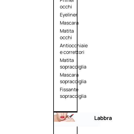
Primer
occhi
Eyeliner
Mascara
Matita
occhi
Antiocchiaie
e correttori
Matita
sopracciglia
Mascara
sopracciglia
Fissante
sopracciglia
Labbra