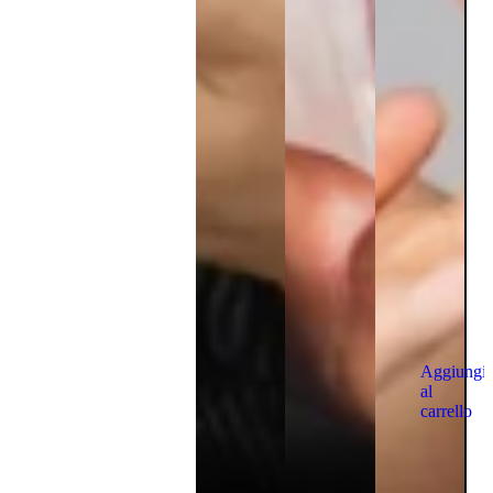
Aggiungi
al
carrello