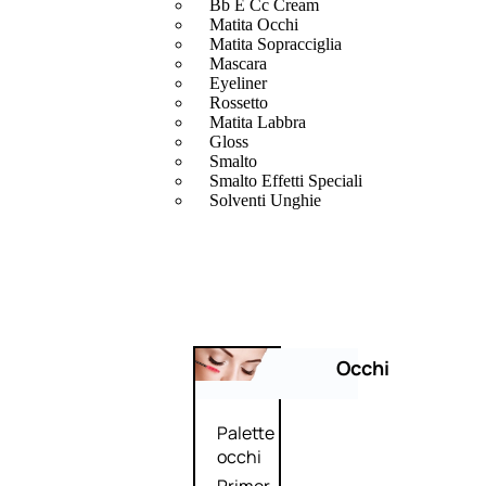
Bb E Cc Cream
Matita Occhi
Matita Sopracciglia
Mascara
Eyeliner
Rossetto
Matita Labbra
Gloss
Smalto
Smalto Effetti Speciali
Solventi Unghie
Occhi
Palette
occhi