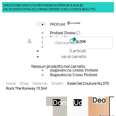
SPEDIZIONE GRATUITA PER ORDINI SUPERIORI A €49,90
5% SCONTO EXTRA SUL PRIMO ORDINE CON IL CODICE BEAUTY5
PROFUMI
Profumi Donna
Profumi Uomo
0
0,00
€
Deodoranti Donna
Deodoranti Uomo
0
articoli
Corpo Donna
vai al carrello
Corpo Uomo
Profumi Capelli
Creme Mani
Nessun prodotto nel carrello.
Bagnodoccia Donna Profumi
Bagnodoccia Uomo Profumi
Home
Shop
Make Up
Smalto
Essie Gel Couture Nu 270
Rock The Runway 13,5ml
Deo
Donna
Uomo