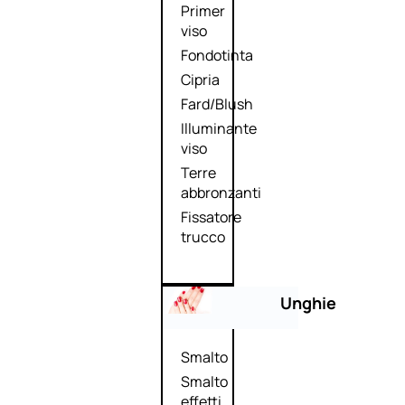
Primer
viso
Fondotinta
Cipria
Fard/Blush
Illuminante
viso
Terre
abbronzanti
Fissatore
trucco
Unghie
Smalto
Smalto
effetti