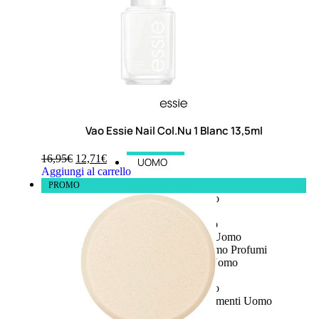
Vao Essie Nail Col.Nu 1 Blanc 13,5ml
16,95
€
12,71
€
UOMO
Aggiungi al carrello
Detergente Viso Uomo
PROMO
Dopobarba Uomo
Antieta Uomo
Anticaduta Uomo
Contorno Occhi Uomo
Bagnodoccia Uomo Profumi
Docciaschiuma Uomo
Corpo Uomo
Deodoranti Uomo
Confezioni Trattamenti Uomo