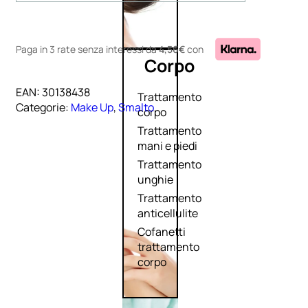
Paga in 3 rate senza interessi
da
4,56€
con
Corpo
EAN:
30138438
Trattamento
Categorie:
Make Up
,
Smalto
corpo
Trattamento
mani e piedi
Trattamento
unghie
Trattamento
anticellulite
Cofanetti
trattamento
corpo