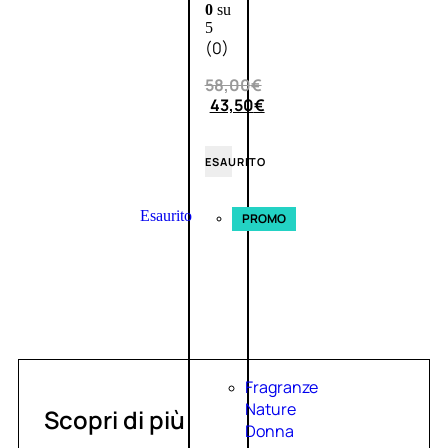
0
su
5
(0)
58,00
€
43,50
€
ESAURITO
Esaurito
PROMO
Fragranze
Nature
Scopri di più
Donna