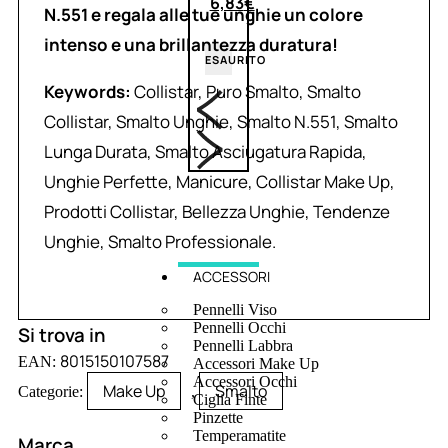
6,83
€
N.551 e regala alle tue unghie un colore
intenso e una brillantezza duratura!
ESAURITO
Keywords:
Collistar, Puro Smalto, Smalto
Collistar, Smalto Unghie, Smalto N.551, Smalto
Lunga Durata, Smalto Asciugatura Rapida,
Unghie Perfette, Manicure, Collistar Make Up,
Prodotti Collistar, Bellezza Unghie, Tendenze
Unghie, Smalto Professionale.
ACCESSORI
Pennelli Viso
Pennelli Occhi
Si trova in
Pennelli Labbra
8015150107587
EAN:
Accessori Make Up
Accessori Occhi
Make Up
Smalto
Categorie:
,
Ciglia Finte
Pinzette
Temperamatite
Marca