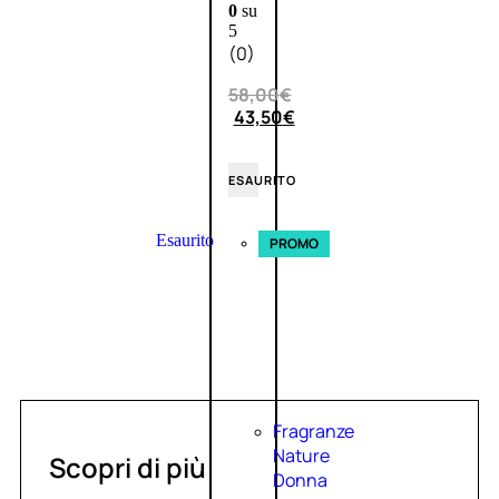
0
su
5
(0)
58,00
€
43,50
€
ESAURITO
Esaurito
PROMO
Fragranze
Nature
Scopri di più
Donna