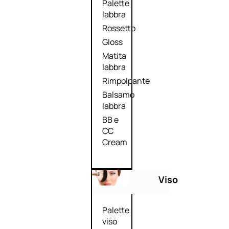
Palette
labbra
Rossetto
Gloss
Matita
labbra
Rimpolpante
Balsamo
labbra
BB e
CC
Cream
Viso
Palette
viso