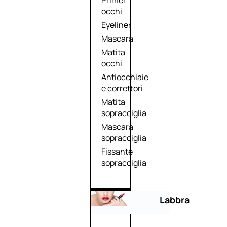
Primer
occhi
Eyeliner
Mascara
Matita
occhi
Antiocchiaie
e correttori
Matita
sopracciglia
Mascara
sopracciglia
Fissante
sopracciglia
Labbra