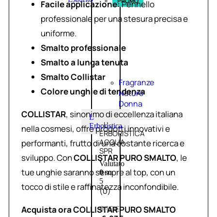
PROMO
Facile applicazione:
Pennello
professionale per una stesura precisa e
uniforme.
Smalto professionale
Smalto a lunga tenuta
Smalto Collistar
Fragranze
Colore unghie di tendenza
Nature
Donna
COLLISTAR
, sinonimo di eccellenza italiana
L
L’
Erboristica
nella cosmesi, offre prodotti innovativi e
ERBORISTICA
ACQUA
performanti, frutto di una costante ricerca e
SPR
sviluppo. Con
COLLISTAR PURO SMALTO
, le
Valutato
tue unghie saranno sempre al top, con un
0
su
5
tocco di stile e raffinatezza inconfondibile.
(0)
9,10
€
Acquista ora COLLISTAR PURO SMALTO