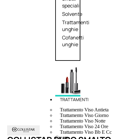
speciali
Solvente
Trattamenti
unghie
Cofanetti
unghie
TRATTAMENTI
Trattamento Viso Antieta
Trattamento Viso Giorno
Trattamento Viso Notte
Trattamento Viso 24 Ore
Trattamento Viso Bb E Cc
Cream