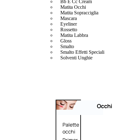
Bb E Cc Cream
Matita Occhi
Matita Sopracciglia
Mascara
Eyeliner
Rossetto
Matita Labbra
Gloss
Smalto
Smalto Effetti Speciali
Solventi Unghie
Occhi
Palette
occhi