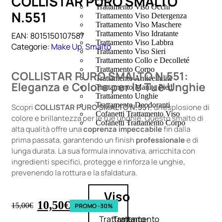
COLLISTAR PURO SMALTO
Trattamento Viso Occhi
N.551
Trattamento Viso Detergenza
Trattamento Viso Maschere
Trattamento Viso Idratante
EAN:
8015150107587
Trattamento Viso Labbra
Categorie:
Make Up
,
Smalto
Trattamento Viso Sieri
Trattamento Collo e Decolleté
Trattamento Corpo
COLLISTAR PURO SMALTO N.551:
Trattamento Anticellulite
Eleganza e Colore per le Tue Unghie
Trattamento Mani e Piedi
Trattamento Unghie
Trattamento Deodoranti
Scopri
COLLISTAR PURO SMALTO N.551
, un’esplosione di
Cofanetti Trattamento Viso
colore e brillantezza per le tue unghie. Questo smalto di
Cofanetti Trattamento Corpo
alta qualità offre una
coprenza impeccabile
fin dalla
prima passata, garantendo un finish
professionale
e di
lunga durata. La sua formula innovativa, arricchita con
ingredienti specifici, protegge e rinforza le unghie,
prevenendo la rottura e la sfaldatura.
Viso
10,50
€
15,00
€
PROMO -30%
Trattamento
Trattamento