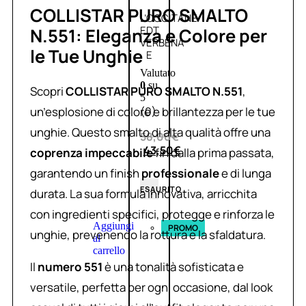
COLLISTAR PURO SMALTO
L’OCCITANE
EDT
N.551: Eleganza e Colore per
VERBENA
le Tue Unghie
E
Valutato
0
su
Scopri
COLLISTAR PURO SMALTO N.551
,
5
un’esplosione di colore e brillantezza per le tue
(0)
unghie. Questo smalto di alta qualità offre una
58,00
€
43,50
€
coprenza impeccabile
fin dalla prima passata,
garantendo un finish
professionale
e di lunga
ESAURITO
durata. La sua formula innovativa, arricchita
con ingredienti specifici, protegge e rinforza le
Aggiungi
PROMO
unghie, prevenendo la rottura e la sfaldatura.
al
carrello
Il
numero 551
è una tonalità sofisticata e
versatile, perfetta per ogni occasione, dal look