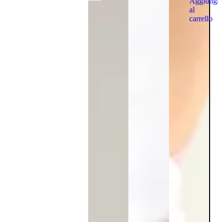
Aggiungi
al
carrello