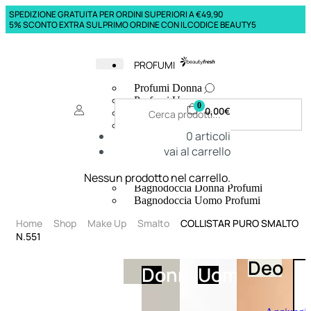
SPEDIZIONE GRATUITA PER ORDINI SUPERIORI A €49,90
5% SCONTO EXTRA SUL PRIMO ORDINE CON IL CODICE BEAUTY5
PROFUMI
Profumi Donna
Profumi Uomo
0
0,00
€
Deodoranti Donna
Deodoranti Uomo
0
articoli
Corpo Donna
vai al carrello
Corpo Uomo
Profumi Capelli
Creme Mani
Nessun prodotto nel carrello.
Bagnodoccia Donna Profumi
Bagnodoccia Uomo Profumi
Home
Shop
Make Up
Smalto
COLLISTAR PURO SMALTO
N.551
Deo
Donna
Uomo