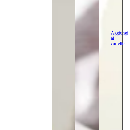
Aggiungi
al
carrello