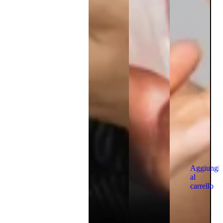
Aggiungi
al
carrello