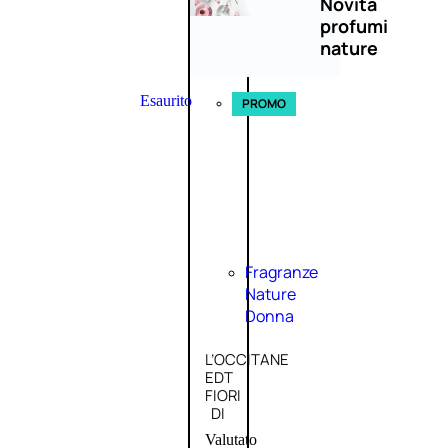
Novità
profumi
nature
Esaurito
PROMO
Fragranze
Nature
Donna
L’OCCITANE
EDT
FIORI
DI
Valutato