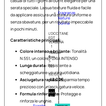
casual di tutti i giorni all’outfit elegante per una
serata speciale. La sua texture fluida e facile
Fragranze
da applicare assicura una stesura uniforme e
Nature
senza sbavature, per un risultato impeccabile
Donna
in pochi minuti.
L’OCCITANE
EDT
Caratteristiche principali:
VERBENA
1
Colore intenso e brillante:
Tonalità
Valutato
0
su
N.551, un colore FUXIA INTENSO
5
Lunga durata:
Resistente a
(0)
scheggiature e usura quotidiana.
56,00
€
42,00
€
Asciugatura rapida:
Risparmia tempo
prezioso con un’asciugatura veloce.
AGGIUNGI
Formula rinforzante:
Protegge e
AL
CARRELLO
rinforza le unghie.
Esaurito