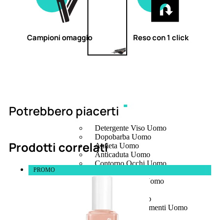
Campioni omaggio
Reso con 1 click
Potrebbero piacerti
UOMO
Detergente Viso Uomo
Dopobarba Uomo
Prodotti correlati
Antieta Uomo
Anticaduta Uomo
Contorno Occhi Uomo
PROMO
Bagnodoccia Uomo Profumi
Docciaschiuma Uomo
Corpo Uomo
Deodoranti Uomo
Confezioni Trattamenti Uomo