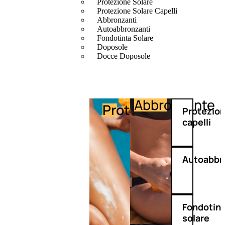
Protezione Solare
Protezione Solare Capelli
Abbronzanti
Autoabbronzanti
Fondotinta Solare
Doposole
Docce Doposole
Abbronzante
Protezione
Protezio
capelli
Autoabbr
Fondotin
solare