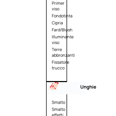
Primer
viso
Fondotinta
Cipria
Fard/Blush
Illuminante
viso
Terre
abbronzanti
Fissatore
trucco
Unghie
Smalto
Smalto
effetti