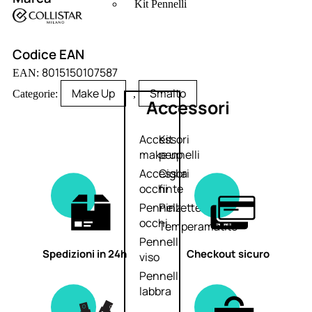
Kit Pennelli
Codice EAN
8015150107587
EAN:
Make Up
Smalto
Categorie:
,
Accessori
Accessori
Kit
make up
pennelli
Accessori
Ciglia
occhi
finte
Pennelli
Pinzette
occhi
Temperamatite
Pennelli
Spedizioni in 24h
Checkout sicuro
viso
Pennelli
labbra