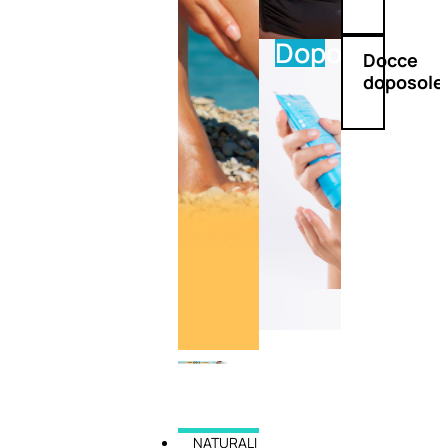
Doposole
Docce
doposole
NATURALI