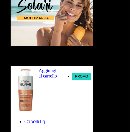
Ultimi arrivi
Aggiungi
al carrello
PROMO
Capelli Lg