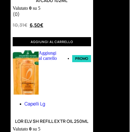
A/CADU 102ML
Valutato
0
su 5
(0)
10,31
€
6,50
€
AGGIUNGI AL CARRELLO
Aggiungi
al carrello
PROMO
Capelli Lg
LOR ELV SH REFILL EXTR OIL 250ML
Valutato
0
su 5