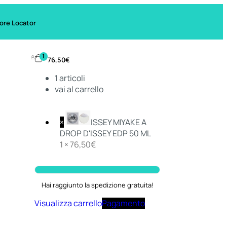
ore Locator
1
76,50
€
1
articoli
vai al carrello
×
ISSEY MIYAKE A
DROP D'ISSEY EDP 50 ML
1 ×
76,50
€
Hai raggiunto la spedizione gratuita!
Visualizza carrello
Pagamento