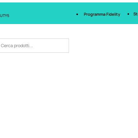
St
Programma Fidelity
AUTY5