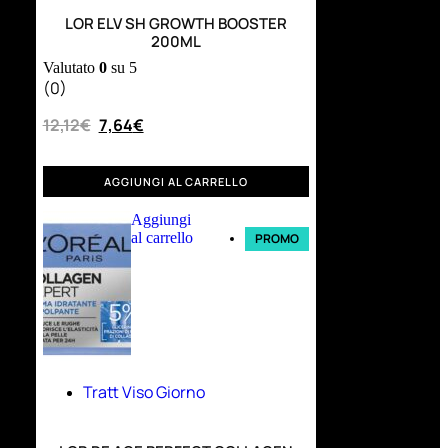
LOR ELV SH GROWTH BOOSTER
200ML
Valutato
0
su 5
(0)
12,12
€
7,64
€
AGGIUNGI AL CARRELLO
Aggiungi
al carrello
PROMO
Tratt Viso Giorno