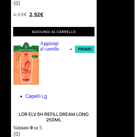
(0)
4,63
€
2,92
€
AGGIUNGI AL CARRELLO
Aggiungi
al carrello
PROMO
Capelli Lg
LOR ELV SH REFILL DREAM LONG
250ML
Valutato
0
su 5
(0)