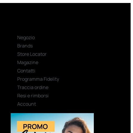
Negozio
Brands
Store Locator
Magazine
Contatti
Programma Fidelity
Traccia ordine
Resi e rimborsi
Account