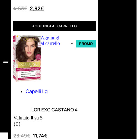
4,63
€
2,92
€
AGGIUNGI AL CARRELLO
Aggiungi
al carrello
PROMO
Capelli Lg
LOR EXC CASTANO 4
Valutato
0
su 5
(0)
23,49
€
11,74
€