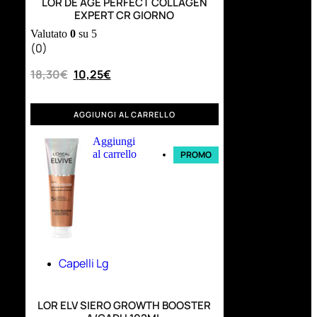
LOR DE AGE PERFECT COLLAGEN
EXPERT CR GIORNO
Valutato
0
su 5
(0)
18,30
€
10,25
€
AGGIUNGI AL CARRELLO
Aggiungi
al carrello
PROMO
Capelli Lg
LOR ELV SIERO GROWTH BOOSTER