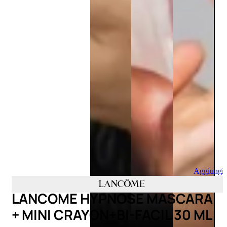
Aggiungi
al
carrello
LANCOME HYPNOSE MASCARA
+ MINI CRAYON+BI-FACIL 30 ML