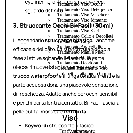
eyeliner nero, trucco smokey eyes,
Trattamento Viso Occhi
Trattamento Viso Detergenza
sguardo definito.
Trattamento Viso Maschere
Trattamento Viso Idratante
3. Struccante Occhi Bi-Facil (30 ml)
Trattamento Viso Labbra
Trattamento Viso Sieri
Trattamento Collo e Decolleté
Il leggendario
struccante bifasico
Lancôme,
Trattamento Corpo
Trattamento Anticellulite
efficace e delicato. La sua formula a doppia
Trattamento Mani e Piedi
fase si attiva agitando il flacone: la parte
Trattamento Unghie
Trattamento Deodoranti
oleosa rimuove istantaneamente anche il
Cofanetti Trattamento Viso
Cofanetti Trattamento Corpo
trucco waterproof
e a lunga tenuta, mentre la
parte acquosa dona una piacevole sensazione
di freschezza. Adatto anche per occhi sensibili
e per chi porta lenti a contatto, Bi-Facil lascia la
pelle pulita, morbida e
non unta
.
Viso
Keyword:
struccante bifasico,
Trattamento
Trattamento