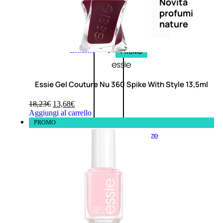
Novità
profumi
nature
Esaurito
PROMO
Essie Gel Couture Nu 360 Spike With Style 13,5ml
18,23
€
13,68
€
Aggiungi al carrello
PROMO
Fragranze
Nature
Donna
L’OCCITANE
EDT
FIORI
DI
Valutato