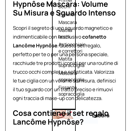
Primer
Hypnôse Mascara: Volume
occhi
Su Misura e Sguardo Intenso
Eyeliner
Mascara
Scopri il segreto di uno sguardo magnetico e
Matita
indimenticabile con l’esclusivo
cofanetto
occhi
Antiocchiaie
Lancôme Hypnôse
. Questo set regalo,
e correttori
perfetto per te o per una persona speciale,
Matita
racchiude tre prodotti iconici per una routine di
sopracciglia
trucco occhi completa e sofisticata. Valorizza
Mascara
sopracciglia
le tue ciglia con un volume su misura, definisci
Fissante
il tuo sguardo con un tratto preciso e rimuovi
sopracciglia
ogni traccia di make-up con delicatezza.
Cosa contiene il set regalo
Labbra
Lancôme Hypnôse?