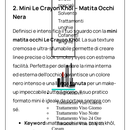
speciali
2. Mini Le Crayon Khôl – Matita Occhi
Solvente
Nera
Trattamenti
unghie
Definisci e intensifica il tuo sguardo con la
mini
Cofanetti
matita occhi Le Crayon Khôl
. La sua texture
unghie
cremosa e ultra-sfumabile permette di creare
linee precise o look smokey eyes con estrema
facilità. Perfetta per delineare la rima interna
ed esterna dell’occhio, garantisce un colore
nero intenso e una
lunga tenuta
per un make-
up impeccabile tutto il giorno. Il suo pratico
TRATTAMENTI
formato mini è ideale da portare sempre con
Trattamento Viso Antieta
Trattamento Viso Giorno
sé.
Trattamento Viso Notte
Trattamento Viso 24 Ore
Keyword:
matita occhi nera, crayon khôl,
Trattamento Viso Bb E Cc
Cream