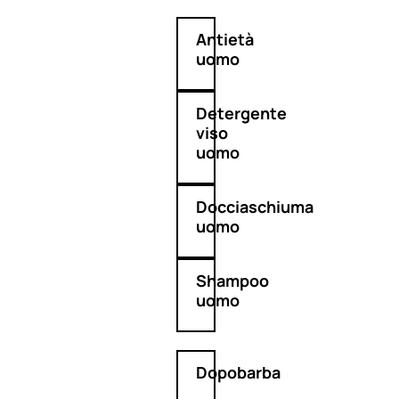
Antietà
uomo
Detergente
viso
uomo
Docciaschiuma
uomo
Shampoo
uomo
Dopobarba