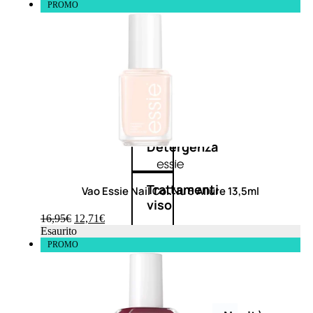
Corpo
PROMO
Mani
Bagno
Detergenza
Trattamenti
Vao Essie Nail Col.Nu 5 Allure 13,5ml
viso
16,95
€
12,71
€
Esaurito
Maschere
PROMO
nature