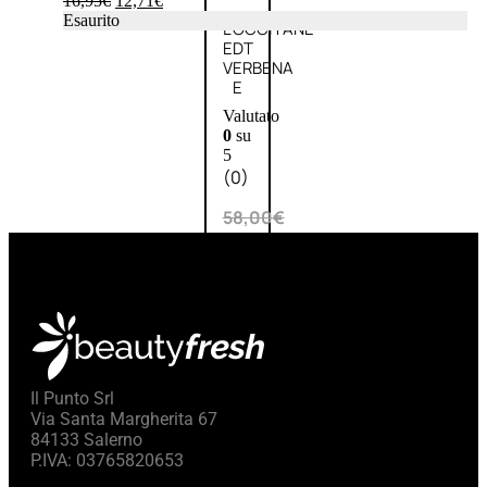
16,95
€
12,71
€
Esaurito
L’OCCITANE
EDT
VERBENA
E
Valutato
0
su
5
(0)
58,00
€
43,50
€
ESAURITO
Aggiungi
PROMO
al
Il Punto Srl
carrello
Via Santa Margherita 67
84133 Salerno
P.IVA: 03765820653