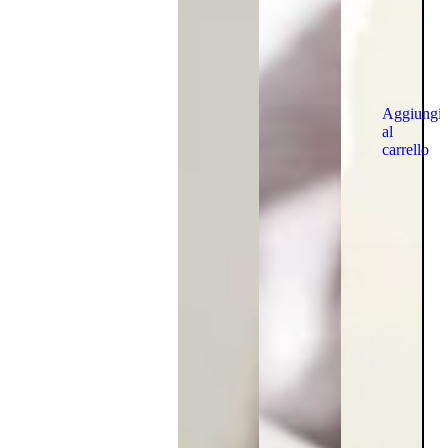
Aggiungi
al
carrello