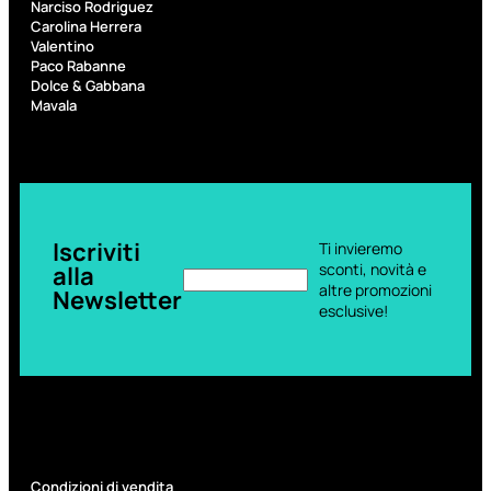
6,83
€
Narciso Rodriguez
Carolina Herrera
Valentino
Paco Rabanne
ESAURITO
Dolce & Gabbana
Mavala
Iscriviti
Ti invieremo
sconti, novità e
alla
altre promozioni
Newsletter
ACCESSORI
esclusive!
Pennelli Viso
Pennelli Occhi
Pennelli Labbra
Accessori Make Up
Accessori Occhi
Ciglia Finte
Pinzette
Temperamatite
Condizioni di vendita