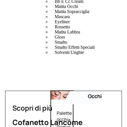
Bb E Cc Cream
Matita Occhi
Matita Sopracciglia
Mascara
Eyeliner
Rossetto
Matita Labbra
Gloss
Smalto
Smalto Effetti Speciali
Solventi Unghie
Occhi
Scopri di più
Palette
occhi
Cofanetto Lancôme