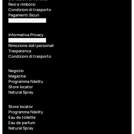
Kit Pennelli
Resi e rimborsi
Condizioni di trasporto
Pagamenti Sicuri
Impostazioni cookie
Informativa Privacy
Impostazioni cookie
Accessori
Rimozione dati personali
Trasparenza
Condizioni di trasporto
Accessori
Kit
make up
pennelli
Negozio
Accessori
Ciglia
Magazine
occhi
finte
Programma fidelity
Store locator
Pennelli
Pinzette
Natural Spray
occhi
Temperamatite
Pennelli
Store locator
viso
Programma fidelity
Eau de toilette
Pennelli
Eau de parfum
labbra
Natural Spray