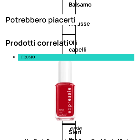
Balsamo
Potrebbero piacerti
Mousse
Prodotti correlati
Olii
capelli
PROMO
Maschere
Lozioni
Fiale
Sieri
e