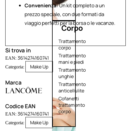
Convenienza:
Un kit completo a un
prezzo speciale, con due formati da
viaggio perfetti per la borsa o le vacanze.
Corpo
Trattamento
corpo
Si trova in
Trattamento
3614274160741
EAN:
mani e piedi
Make Up
Categoria:
Trattamento
unghie
Marca
Trattamento
anticellulite
Cofanetti
trattamento
Codice EAN
corpo
3614274160741
EAN:
Make Up
Categoria: