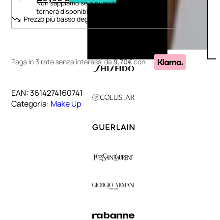
Non sappiamo se e quando il prodotto
tornerà disponibile
Prezzo più basso degli ultimi 30 giorni:
Paga in 3 rate senza interessi
da
9,70€
con
EAN:
3614274160741
Categoria:
Make Up