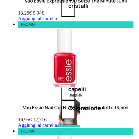
Vao Essie Expressie 190 Seize The Minute 10ml
cristalli
13,25
€
9,94
€
Aggiungi al carrello
PROMO
Spray
Cera
e
crema
Gel
capelli
Vao Essie Nail Col.Nu 61 Russian Roulette 13,5ml
Colorazione
16,95
€
12,71
€
Aggiungi al carrello
SOLARI
PROMO