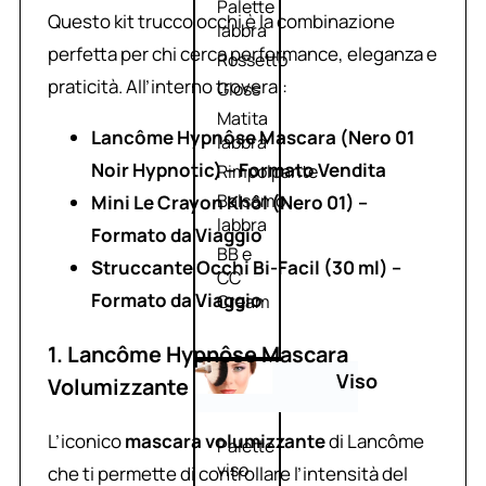
Palette
Questo kit trucco occhi è la combinazione
labbra
perfetta per chi cerca performance, eleganza e
Rossetto
praticità. All’interno troverai:
Gloss
Matita
Lancôme Hypnôse Mascara (Nero 01
labbra
Noir Hypnotic) – Formato Vendita
Rimpolpante
Balsamo
Mini Le Crayon Khôl (Nero 01) –
labbra
Formato da Viaggio
BB e
Struccante Occhi Bi-Facil (30 ml) –
CC
Formato da Viaggio
Cream
1. Lancôme Hypnôse Mascara
Viso
Volumizzante
L’iconico
mascara volumizzante
di Lancôme
Palette
viso
che ti permette di controllare l’intensità del