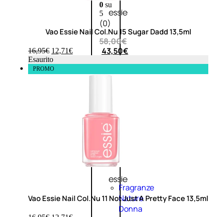
0
su
5
(0)
Vao Essie Nail Col.Nu 15 Sugar Dadd 13,5ml
58,00
€
43,50
€
16,95
€
12,71
€
Esaurito
PROMO
ESAURITO
Esaurito
PROMO
Fragranze
Nature
Vao Essie Nail Col.Nu 11 Not Just A Pretty Face 13,5ml
Donna