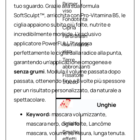
Primer
tuo sguardo. Grazie alla sua formula
viso
SoftSculpt™, arricchita con Pro-Vitamina B5, le
Fondotinta
ciglia appaiono subito più folte, nutrite e
Cipria
incredibilmente morbide. L’esclusivo
Fard/Blush
applicatore PowerFULL™ separa
Illuminante
viso
perfettamente le ciglia dalla radice alla punta,
Terre
garantendo un’applicazione omogenea e
abbronzanti
senza grumi
. Modula il volume passata dopo
Fissatore
passata, ottenendo fino a 8 volte più spessore
trucco
per un risultato personalizzato, da naturale a
spettacolare.
Unghie
Keyword:
mascara volumizzante,
mascara nero, ciglia folte, Lancôme
Smalto
Smalto
mascara, volume su misura, lunga tenuta.
effetti