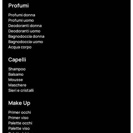
Profumi
Profumi donna
Fragranze
Profumi uomo
Nature
Deodoranti donna
Donna
Deodoranti uomo
Bagnodoccia donna
Bagnodoccia uomo
L’OCCITANE
Acqua corpo
EDT
VERBENA
1
Capelli
Valutato
Shampoo
0
su
Balsamo
5
Mousse
(0)
Maschere
Sieri e cristalli
56,00
€
42,00
€
Make Up
Primer occhi
AGGIUNGI
Primer viso
AL
Palette occhi
CARRELLO
Palette viso
Esaurito