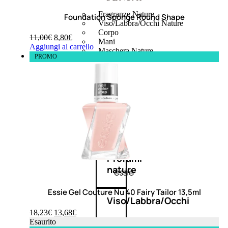
Fragranze Nature
Foundation Sponge Round Shape
Viso/Labbra/Occhi Nature
Corpo
11,00
€
8,80
€
Mani
Aggiungi al carrello
Maschera Nature
PROMO
Trattamenti Viso
Detergenza
Bagno Nature
Deodoranti
Profumi
nature
Essie Gel Couture Nu 40 Fairy Tailor 13,5ml
Viso/Labbra/Occhi
18,23
€
13,68
€
Esaurito