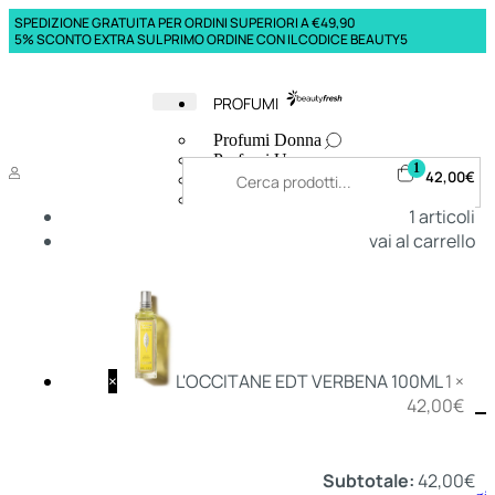
SPEDIZIONE GRATUITA PER ORDINI SUPERIORI A €49,90
5% SCONTO EXTRA SUL PRIMO ORDINE CON IL CODICE BEAUTY5
PROFUMI
Profumi Donna
Profumi Uomo
1
42,00
€
Deodoranti Donna
Deodoranti Uomo
1
articoli
Corpo Donna
vai al carrello
Corpo Uomo
Profumi Capelli
Creme Mani
Bagnodoccia Donna Profumi
Bagnodoccia Uomo Profumi
×
L'OCCITANE EDT VERBENA 100ML
1 ×
42,00
€
Deo
Donna
Uomo
Subtotale:
42,00
€