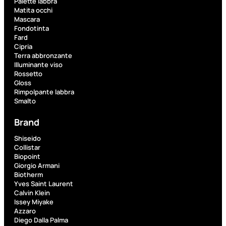
Palette labbra
PROMO
Matita occhi
Mascara
Fondotinta
Fard
Cipria
Terra abbronzante
Illuminante viso
Rossetto
Gloss
Fragranze
Rimpolpante labbra
Nature
Smalto
Donna
Brand
L
L’
Erboristica
Shiseido
ERBORISTICA
Collistar
ACQUA
Biopoint
SPR
Giorgio Armani
Valutato
Biotherm
0
su
Yves Saint Laurent
5
Calvin Klein
(0)
Issey Miyake
Azzaro
9,10
€
Diego Dalla Palma