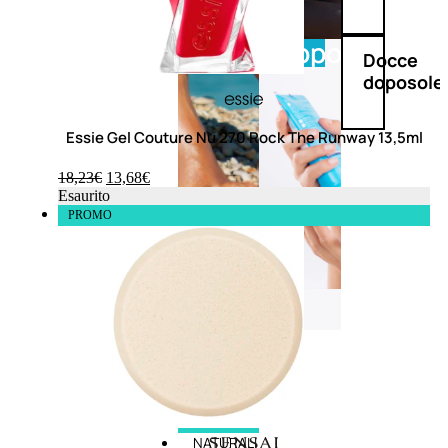
Doposole
Docce
doposole
Essie Gel Couture Nu 270 Rock The Runway 13,5ml
18,23
€
13,68
€
Esaurito
PROMO
NATURALI