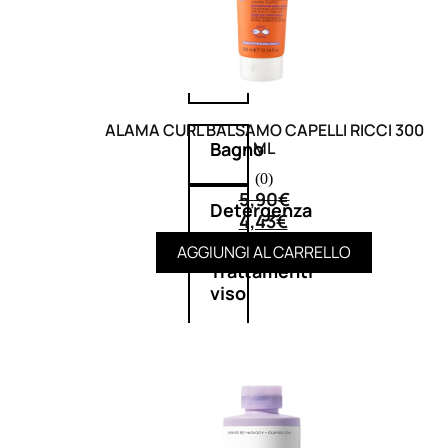
Corpo
Mani
ALAMA CURL BALSAMO CAPELLI RICCI 300
ML
Bagno
(0)
5,90
€
Detergenza
4,43
€
AGGIUNGI AL CARRELLO
Trattamenti
viso
Maschere
nature