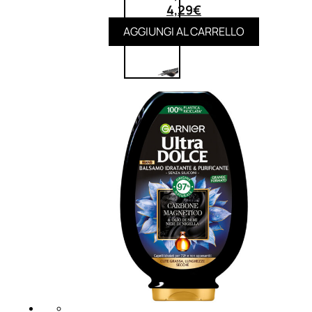
4,29
€
AGGIUNGI AL CARRELLO
UOMO
Detergente Viso Uomo
Dopobarba Uomo
Antieta Uomo
Anticaduta Uomo
Contorno Occhi Uomo
Bagnodoccia Uomo Profumi
Docciaschiuma Uomo
Corpo Uomo
Deodoranti Uomo
Confezioni Trattamenti Uomo