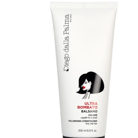
MAKE UP
Base/ Primer Occhi
Base/ Primer Viso
Palette E Cofanetti Occhi
Palette E Cofanetti Viso
Palette E Cofanetti Labbra
Fondotinta
Cipria
Fard/Blush
Terre Abbronzanti
Illuminante Viso