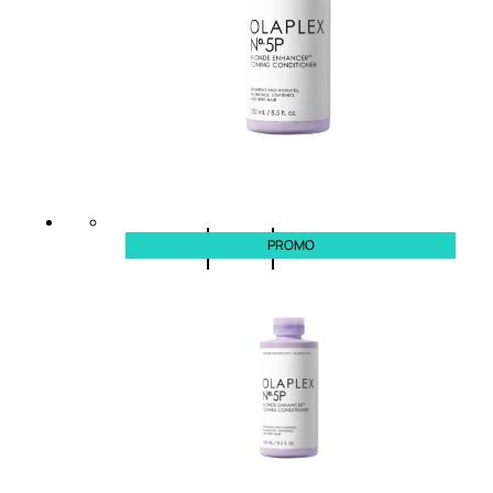
Novità
profumi
nature
Esaurito
PROMO
PROMO
Fragranze
Nature
Donna
L’OCCITANE
EDT
FIORI
DI
Valutato