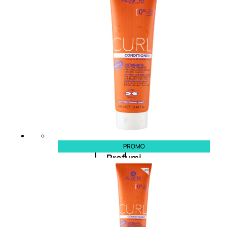
Fragranze Nature
Viso/Labbra/Occhi Nature
Corpo
Mani
Maschera Nature
Trattamenti Viso
Detergenza
Bagno Nature
Deodoranti
PROMO
Profumi
nature
Viso/Labbra/Occhi