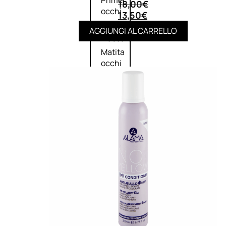
Primer
18,00
€
occhi
13,50
€
Eyeliner
AGGIUNGI AL CARRELLO
Mascara
Matita
occhi
Antiocchiaie
e correttori
Matita
sopracciglia
Mascara
sopracciglia
Fissante
sopracciglia
Labbra