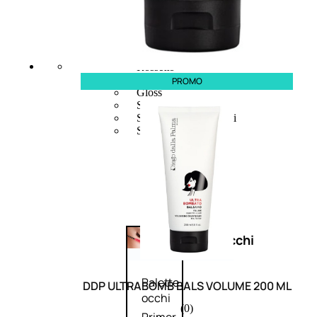
Bb E Cc Cream
Matita Occhi
Matita Sopracciglia
Mascara
Eyeliner
Rossetto
Matita Labbra
PROMO
Gloss
Smalto
Smalto Effetti Speciali
Solventi Unghie
Occhi
Palette
DDP ULTRABOMB BALS VOLUME 200 ML
occhi
(0)