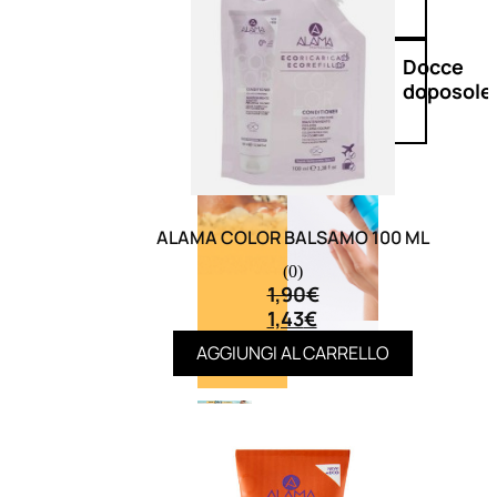
Doposole
Docce
doposole
ALAMA COLOR BALSAMO 100 ML
(0)
1,90
€
1,43
€
AGGIUNGI AL CARRELLO
NATURALI