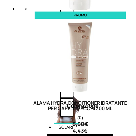
cristalli
PROMO
Spray
Cera
e
crema
Gel
capelli
ALAMA HYDRA CONDITIONER IDRATANTE
Colorazione
PER CAPELLI SECCHI 300 ML
(0)
5,90
€
SOLARI
4,43
€