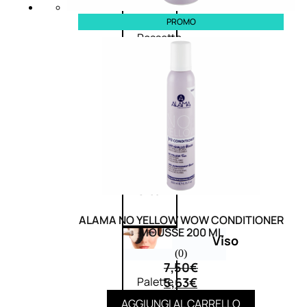
Palette
labbra
PROMO
Rossetto
Gloss
Matita
labbra
Rimpolpante
Balsamo
labbra
BB e
CC
Cream
ALAMA NO YELLOW WOW CONDITIONER
MOUSSE 200 ML
Viso
(0)
7,50
€
5,63
€
Palette
viso
AGGIUNGI AL CARRELLO