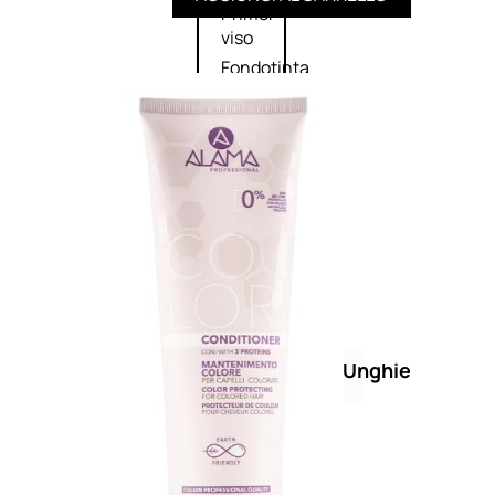
Primer
viso
Fondotinta
Cipria
Fard/Blush
Illuminante
viso
Terre
abbronzanti
Fissatore
trucco
Unghie
Smalto
Smalto
effetti