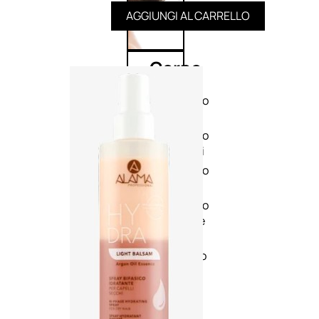
AGGIUNGI AL CARRELLO
Corpo
Trattamento
corpo
Trattamento
mani e piedi
Trattamento
unghie
Trattamento
anticellulite
Cofanetti
trattamento
corpo