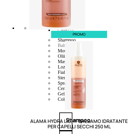
CAPELLI
PROMO
Shampoo
Balsamo
Mousse
Olii Capelli
Maschere
Lozioni
Fiale
Sieri e Cristalli
Spray
Cera e Crema
Gel Capelli
Colorazione
Shampoo
ALAMA HYDRA LIGHT BALSAMO IDRATANTE
PER CAPELLI SECCHI 250 ML