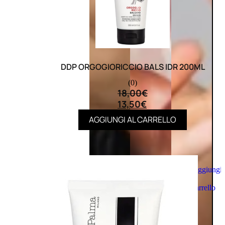
DDP ORGOGIORICCIO BALS IDR 200ML
(0)
18,00
€
13,50
€
AGGIUNGI AL CARRELLO
Aggiungi
al
carrello