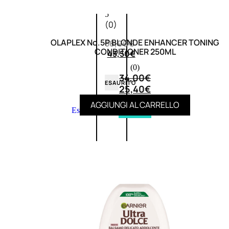
0
su
5
(0)
OLAPLEX No.5P BLONDE ENHANCER TONING
58,00
€
CONDITIONER 250ML
43,50
€
(0)
34,00
€
ESAURITO
25,40
€
AGGIUNGI AL CARRELLO
Esaurito
PROMO
Fragranze
Nature
Donna