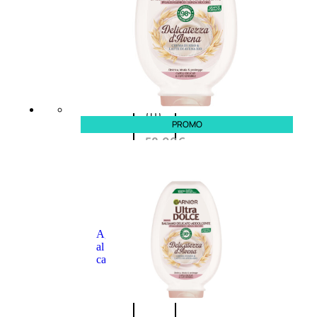
L’OCCITANE
EDT
VERBENA
E
Valutato
0
su
5
(0)
PROMO
58,00
€
43,50
€
ESAURITO
Aggiungi
PROMO
al
carrello