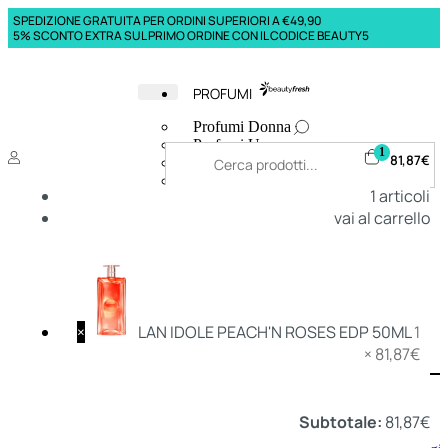
SPEDIZIONE GRATUITA PER ORDINI SUPERIORI A €49,90
5% SCONTO EXTRA SUL PRIMO ORDINE CON IL CODICE BEAUTY5
PROFUMI
Profumi Donna
Profumi Uomo
1
81,87
€
Deodoranti Donna
Deodoranti Uomo
1
articoli
Corpo Donna
vai al carrello
Corpo Uomo
Profumi Capelli
Creme Mani
Bagnodoccia Donna Profumi
Bagnodoccia Uomo Profumi
×
LAN IDOLE PEACH'N ROSES EDP 50ML
1
×
81,87
€
Deo
Donna
Uomo
Subtotale:
81,87
€