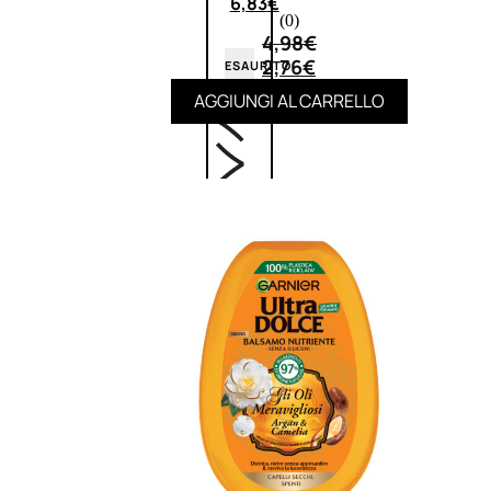
6,83
€
(0)
4,98
€
2,76
€
ESAURITO
AGGIUNGI AL CARRELLO
ACCESSORI
Pennelli Viso
Pennelli Occhi
Pennelli Labbra
Accessori Make Up
Accessori Occhi
Ciglia Finte
Pinzette
Temperamatite