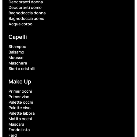
Deodoranti donna
Deodoranti uomo
Bagnodoccia donna
Fragranze
Bagnodoccia uomo
Nature
Acqua corpo
Donna
Capelli
L’OCCITANE
Shampoo
EDT
Balsamo
VERBENA
Mousse
1
Maschere
Valutato
Sieri e cristalli
0
su
5
Make Up
(0)
Primer occhi
56,00
€
Primer viso
42,00
€
Palette occhi
Palette viso
Palette labbra
Matita occhi
AGGIUNGI
Mascara
AL
CARRELLO
Fondotinta
Fard
Esaurito