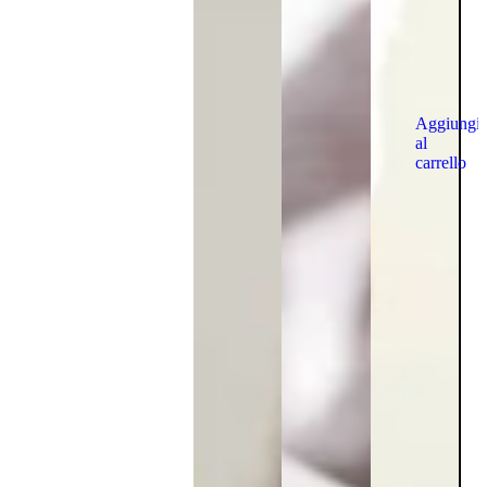
Aggiungi
al
carrello