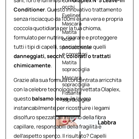
sani, forti e luminosi con
Olaplex N°5 Leave-In
Primer
occhi
Conditioner
. Questo innovativo trattamento
Eyeliner
senza risciacquo da 100ml è una vera e propria
Mascara
coccola quotidiana per la tua chioma,
Matita
formulato per nutrire, riparare e proteggere
occhi
tutti i tipi di capelli, specialmente quelli
Antiocchiaie
e correttori
danneggiati, secchi, colorati o trattati
Matita
chimicamente
.
sopracciglia
Mascara
Grazie alla sua formula concentrata arricchita
sopracciglia
con la celebre tecnologia brevettata Olaplex,
Fissante
questo
balsamo leave-in
lavora
sopracciglia
instancabilmente per ricostruire i legami
disolfuro spezzati all’interno della fibra
Labbra
capillare, responsabili della fragilità e
dell’aspetto spento. Il risultato? Capelli