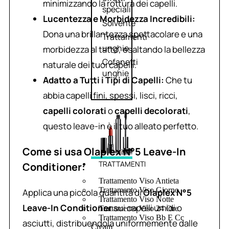
minimizzando la rottura dei capelli.
speciali
Lucentezza e Morbidezza Incredibili:
Solvente
Dona una brillantezza spettacolare e una
Trattamenti
unghie
morbidezza al tatto, esaltando la bellezza
Cofanetti
naturale dei tuoi capelli.
unghie
Adatto a Tutti i Tipi di Capelli:
Che tu
abbia capelli fini, spessi, lisci, ricci,
capelli colorati
o
capelli decolorati
,
questo leave-in è il tuo alleato perfetto.
Come si usa Olaplex N°5 Leave-In
TRATTAMENTI
Conditioner:
Trattamento Viso Antieta
Trattamento Viso Giorno
Applica una piccola quantità di
Olaplex N°5
Trattamento Viso Notte
Leave-In Conditioner
sui capelli umidi o
Trattamento Viso 24 Ore
Trattamento Viso Bb E Cc
asciutti, distribuendola uniformemente dalle
Cream