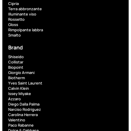
PROMO
Cipria
Terra abbronzante
Illuminante viso
Rossetto
Gloss
Rimpolpante labbra
Smalto
Brand
Fragranze
Nature
Shiseido
Collistar
Donna
Biopoint
L
Giorgio Armani
L’
Erboristica
Biotherm
ERBORISTICA
Yves Saint Laurent
ACQUA
Calvin Klein
SPR
Issey Miyake
Azzaro
Valutato
Diego Dalla Palma
0
su
Narciso Rodriguez
5
Carolina Herrera
(0)
Valentino
Paco Rabanne
9,10
€
Dolce & Gabbana