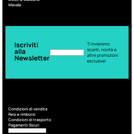
6,83
€
Mavala
ESAURITO
Iscriviti
Ti invieremo
sconti, novità e
alla
altre promozioni
Newsletter
esclusive!
ACCESSORI
Pennelli Viso
Pennelli Occhi
Pennelli Labbra
Condizioni di vendita
Accessori Make Up
Resi e rimborsi
Accessori Occhi
Condizioni di trasporto
Ciglia Finte
Pagamenti Sicuri
Pinzette
Temperamatite
Impostazioni cookie