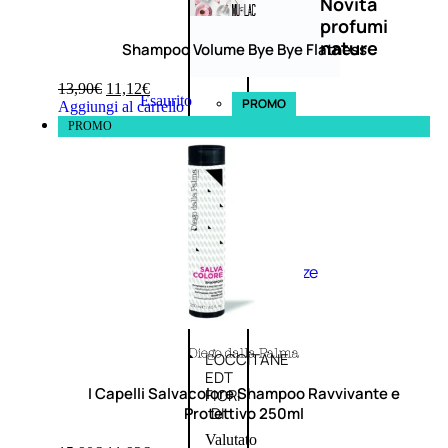
Novità
profumi
nature
Shampoo Volume Bye Bye Flatness
13,90
€
11,12
€
Esaurito
PROMO
Aggiungi al carrello
PROMO
Fragranze
Nature
Donna
L’OCCITANE
EDT
I Capelli Salvacolore Shampoo Ravvivante e
FIORI
Protettivo 250ml
DI
Valutato