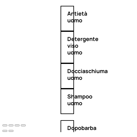
Antietà
uomo
Detergente
viso
uomo
Docciaschiuma
uomo
Shampoo
uomo
Dopobarba