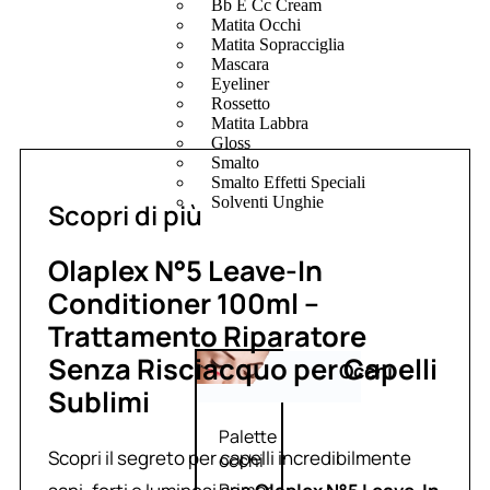
Bb E Cc Cream
Matita Occhi
Matita Sopracciglia
Mascara
Eyeliner
Rossetto
Matita Labbra
Gloss
Smalto
Smalto Effetti Speciali
Solventi Unghie
Scopri di più
Olaplex N°5 Leave-In
Conditioner 100ml –
Trattamento Riparatore
Senza Risciacquo per Capelli
Occhi
Sublimi
Palette
Scopri il segreto per capelli incredibilmente
occhi