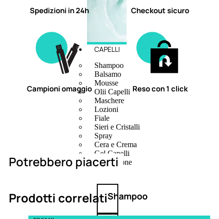
Spedizioni in 24h
Checkout sicuro
CAPELLI
Shampoo
Balsamo
Mousse
Campioni omaggio
Reso con 1 click
Olii Capelli
Maschere
Lozioni
Fiale
Sieri e Cristalli
Spray
Cera e Crema
Gel Capelli
Potrebbero piacerti
Colorazione
Prodotti correlati
Shampoo