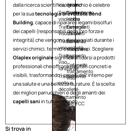
dalla ricerca scientifica, il marchio è celebre
viso giorno
occhi
Trattamento
Trattamento
per la sua
tecnologia brevettata Bond
viso notte
labbra
Building
, capace di riparare i legami bisolfuri
Trattamento
Detergenti
dei capelli (responsabili della loro forza e
viso 24 ore
trattanti
integrità) che vengono danneggiati durante i
Trattamento
Scrub
viso antietà
servizi chimici, termici e meccanici. Scegliere
Maschere
Trattamento
Sieri
Olaplex originale
significa affidarsi a prodotti
viso
Cofanetti
professionali che offrono risultati concreti e
idratante
trattamento
visibili, trasformando i capelli dall’interno per
Trattamento
viso
collo e
una salute e una bellezza durature. È la scelta
décolleté
dei migliori parrucchieri e degli amanti dei
Trattamento
capelli sani
in tutto il mondo.
viso BB e CC
cream
Si trova in