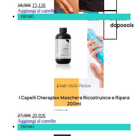
18,90
€
15,12
€
Aggiungi al carrello
Doposole
PROMO
Docce
doposole
I Capelli Cheraplex Maschera Ricostruisce e Ripara
200ml
27,90
€
20,92
€
Aggiungi al carrello
PROMO
NATURALI