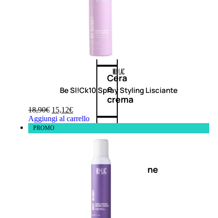
cristalli
Spray
Cera
e
Be Sl!Ck10 Spray Styling Lisciante
crema
18,90
€
15,12
€
Aggiungi al carrello
Gel
PROMO
capelli
Colorazione
SOLARI