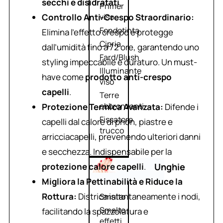
secchi e disidratati
.
Primer
Controllo Anti-Crespo Straordinario:
viso
Fondotinta
Elimina l’effetto crespo e protegge
Cipria
dall’umidità fino a 72 ore, garantendo uno
Fard/Blush
styling impeccabile e duraturo. Un must-
Illuminante
have come
prodotto anti-crespo
viso
capelli
.
Terre
abbronzanti
Protezione Termica Avanzata:
Difende i
Fissatore
capelli dal calore di phon, piastre e
trucco
arricciacapelli, prevenendo ulteriori danni
e secchezza. Indispensabile per la
protezione calore capelli
.
Unghie
Migliora la Pettinabilità e Riduce la
Rottura:
Districa istantaneamente i nodi,
Smalto
Smalto
facilitando la spazzolatura e
effetti