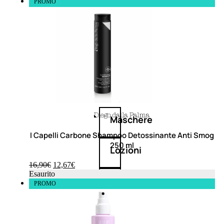
PROMO
Balsamo
Mousse
Olii
capelli
Maschere
I Capelli Carbone Shampoo Detossinante Anti Smog
250 ml
Lozioni
16,90
€
12,67
€
Esaurito
Fiale
PROMO
Sieri
e