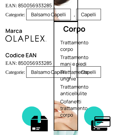
850056933285
EAN:
Balsamo Capelli
Capelli
Categorie:
,
Corpo
Marca
Trattamento
corpo
Codice EAN
Trattamento
850056933285
EAN:
mani e piedi
Balsamo Capelli
Capelli
Trattamento
Categorie:
,
unghie
Trattamento
anticellulite
Cofanetti
trattamento
corpo