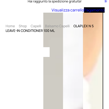
Aggiungi
Hai raggiunto la spedizione gratuita!
al
carrello
Visualizza carrello
Pagamento
Home
Shop
Capelli
Balsamo Capelli
OLAPLEX N 5
LEAVE-IN CONDITIONER 100 ML