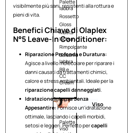
Palette
visibilmente più sani, resistenti alla rottura e
labbra
pieni di vita.
Rossetto
Gloss
Benefici Chiave di Olaplex
Matita
N°5 Leave-In Conditioner:
labbra
Rimpolpante
Riparazione Profonda e Duratura:
Balsamo
labbra
Agisce a livello molecolare per riparare i
BB e
danni causati da trattamenti chimici,
CC
calore e stress ambientali. Ideale per la
Cream
riparazione capelli danneggiati
.
Idratazione Intensa Senza
Viso
Appesantire:
Fornisce un’idratazione
ottimale, lasciando i capelli morbidi,
Palette
setosi e leggeri. Perfetto per
capelli
viso