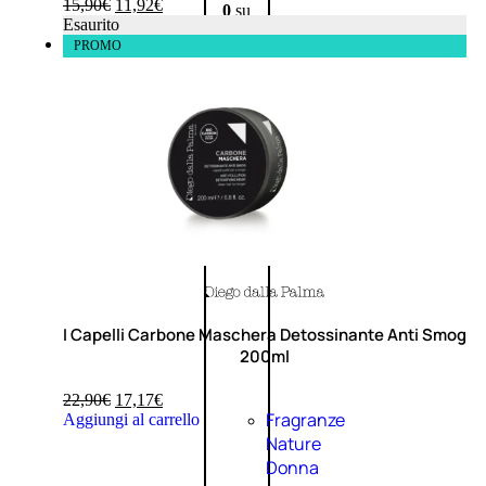
15,90
€
11,92
€
0
su
Esaurito
5
PROMO
(0)
58,00
€
43,50
€
ESAURITO
Esaurito
PROMO
I Capelli Carbone Maschera Detossinante Anti Smog
200ml
22,90
€
17,17
€
Fragranze
Aggiungi al carrello
Nature
Donna