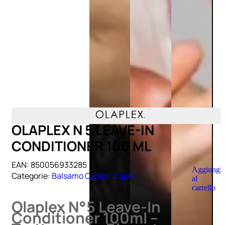
OLAPLEX N 5 LEAVE-IN
CONDITIONER 100 ML
EAN:
850056933285
Aggiungi
Categorie:
Balsamo Capelli
,
Capelli
al
carrello
Olaplex N°5 Leave-In
Conditioner 100ml –