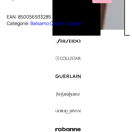
EAN:
850056933285
Categorie:
Balsamo Capelli
,
Capelli