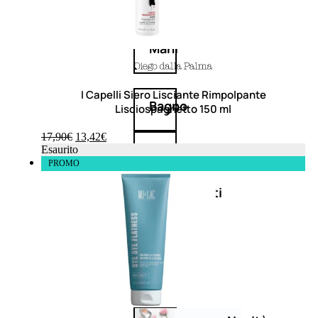
Corpo
Mani
I Capelli Siero Lisciante Rimpolpante
Bagno
Lisciospaghetto 150 ml
17,90
€
13,42
€
Detergenza
Esaurito
PROMO
Trattamenti
viso
Maschere
nature