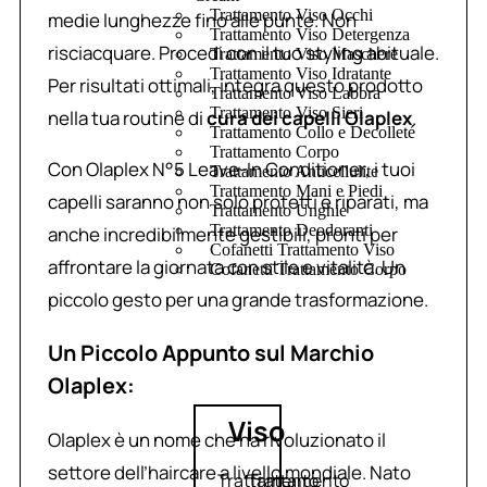
Trattamento Viso Occhi
medie lunghezze fino alle punte. Non
Trattamento Viso Detergenza
risciacquare. Procedi con il tuo styling abituale.
Trattamento Viso Maschere
Trattamento Viso Idratante
Per risultati ottimali, integra questo prodotto
Trattamento Viso Labbra
Trattamento Viso Sieri
nella tua routine di
cura dei capelli Olaplex
.
Trattamento Collo e Decolleté
Trattamento Corpo
Con Olaplex N°5 Leave-In Conditioner, i tuoi
Trattamento Anticellulite
Trattamento Mani e Piedi
capelli saranno non solo protetti e riparati, ma
Trattamento Unghie
Trattamento Deodoranti
anche incredibilmente gestibili, pronti per
Cofanetti Trattamento Viso
affrontare la giornata con stile e vitalità. Un
Cofanetti Trattamento Corpo
piccolo gesto per una grande trasformazione.
Un Piccolo Appunto sul Marchio
Olaplex:
Viso
Olaplex è un nome che ha rivoluzionato il
settore dell’haircare a livello mondiale. Nato
Trattamento
Trattamento