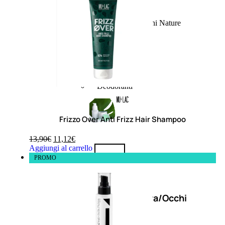
Fragranze Nature
Viso/Labbra/Occhi Nature
Corpo
Mani
Maschera Nature
Trattamenti Viso
Detergenza
Bagno Nature
Deodoranti
Frizzo Over Anti Frizz Hair Shampoo
13,90
€
11,12
€
Aggiungi al carrello
Profumi
PROMO
nature
Viso/Labbra/Occhi