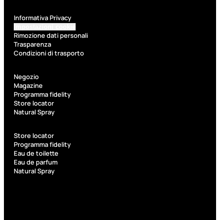
Kit Pennelli
Informativa Privacy
Impostazioni cookie
Rimozione dati personali
Trasparenza
Condizioni di trasporto
Accessori
Negozio
Magazine
Programma fidelity
Accessori
Kit
Store locator
make up
pennelli
Natural Spray
Accessori
Ciglia
occhi
finte
Store locator
Programma fidelity
Pennelli
Pinzette
Eau de toilette
occhi
Temperamatite
Eau de parfum
Pennelli
Natural Spray
viso
Pennelli
labbra