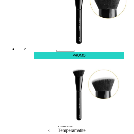
6,83
€
ESAURITO
PROMO
ACCESSORI
Pennelli Viso
Pennelli Occhi
Pennelli Labbra
Accessori Make Up
Accessori Occhi
Ciglia Finte
Pinzette
Temperamatite