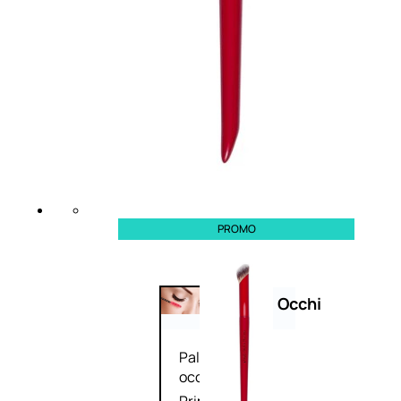
Bb E Cc Cream
Matita Occhi
Matita Sopracciglia
Mascara
Eyeliner
Rossetto
Matita Labbra
Gloss
Smalto
Smalto Effetti Speciali
Solventi Unghie
PROMO
Occhi
Palette
occhi