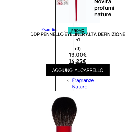
Novità
profumi
nature
Esaurito
PROMO
DDP PENNELLO EYELINER ALTA DEFINIZIONE
51
(0)
19,00
€
14,25
€
AGGIUNGI AL CARRELLO
Fragranze
Nature
Donna
L’OCCITANE
EDT
FIORI
DI
Valutato