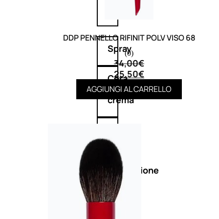
cristalli
DDP PENNELLO RIFINIT POLV VISO 68
Spray
(0)
34,00
€
25,50
€
Cera
e
AGGIUNGI AL CARRELLO
crema
Gel
capelli
Colorazione
SOLARI