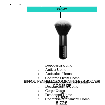
PROMO
UOMO
Detergente Viso Uomo
Dopobarba Uomo
Antieta Uomo
Anticaduta Uomo
Contorno Occhi Uomo
BIFFOLI PENNELLO COMPATTO PER POLVERI
Bagnodoccia Uomo Profumi
COD.15137
Docciaschiuma Uomo
Corpo Uomo
(0)
Deodoranti Uomo
11,63
€
Confezioni Trattamenti Uomo
8,72
€