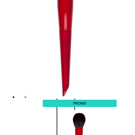
0
su
5
(0)
58,00
€
43,50
€
ESAURITO
Esaurito
PROMO
PROMO
Fragranze
Nature
Donna