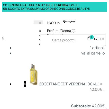
SPEDIZIONE GRATUITA PER ORDINI SUPERIORI A €49,90
5% SCONTO EXTRA SUL PRIMO ORDINE CON IL CODICE BEAUTY5
PROFUMI
Profumi Donna
Profumi Uomo
1
42,00
€
Deodoranti Donna
Deodoranti Uomo
1
articoli
Corpo Donna
vai al carrello
Corpo Uomo
Profumi Capelli
Creme Mani
Bagnodoccia Donna Profumi
Bagnodoccia Uomo Profumi
×
L'OCCITANE EDT VERBENA 100ML
1 ×
42,00
€
Deo
Donna
Uomo
Subtotale:
42,00
€