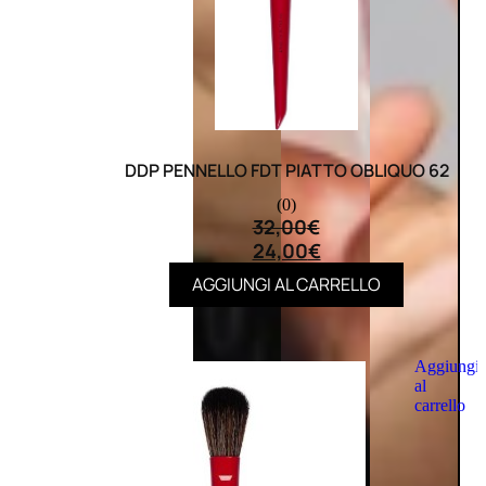
DDP PENNELLO FDT PIATTO OBLIQUO 62
(0)
32,00
€
24,00
€
AGGIUNGI AL CARRELLO
Aggiungi
al
carrello