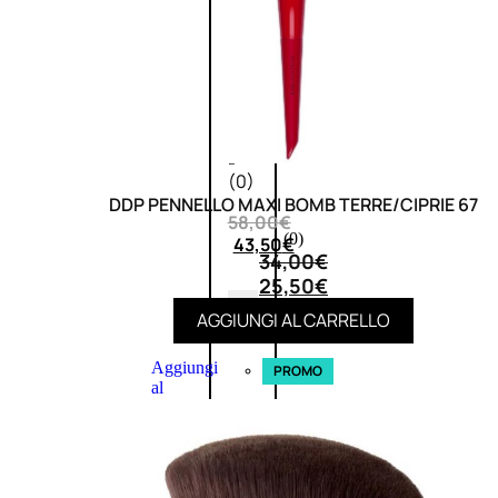
L’OCCITANE
EDT
VERBENA
E
Valutato
0
su
5
(0)
DDP PENNELLO MAXI BOMB TERRE/CIPRIE 67
58,00
€
(0)
43,50
€
34,00
€
25,50
€
ESAURITO
AGGIUNGI AL CARRELLO
Aggiungi
PROMO
al
carrello