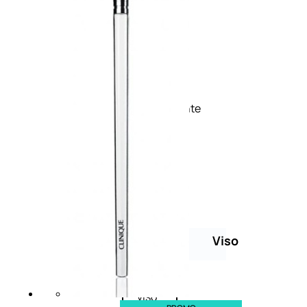
Palette
labbra
Rossetto
Gloss
Matita
labbra
Rimpolpante
Balsamo
labbra
BB e
CC
Cream
Viso
Palette
viso