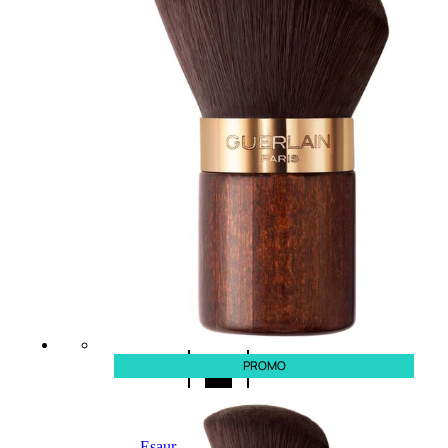
Fragranze
Nature
Donna
L’OCCITANE
EDT
VERBENA
1
Valutato
0
su
5
(0)
56,00
€
42,00
€
PROMO
AGGIUNGI
AL
CARRELLO
Esaurito