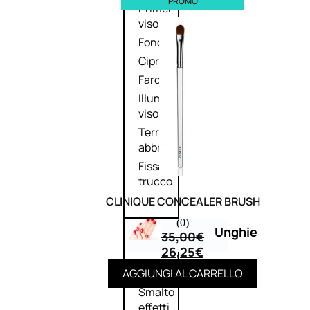
PROMO
Primer
viso
Fondotinta
Cipria
Fard/Blush
Illuminante
viso
Terre
abbronzanti
Fissatore
trucco
CLINIQUE CONCEALER BRUSH
(0)
Unghie
35,00
€
26,25
€
AGGIUNGI AL CARRELLO
Smalto
Smalto
effetti