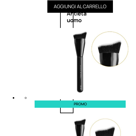
AGGIUNGI AL CARRELLO
Antietà
uomo
Detergente
viso
uomo
Docciaschiuma
uomo
Shampoo
uomo
PROMO
Dopobarba