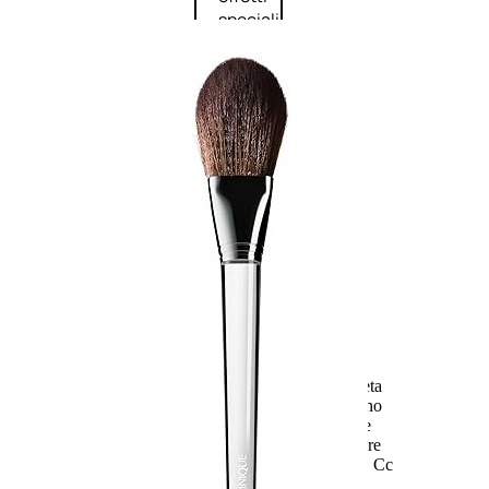
speciali
Solvente
Trattamenti
unghie
Cofanetti
unghie
TRATTAMENTI
Trattamento Viso Antieta
Trattamento Viso Giorno
Trattamento Viso Notte
Trattamento Viso 24 Ore
Trattamento Viso Bb E Cc
Cream