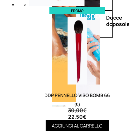
PROMO
Doposole
Docce
doposole
DDP PENNELLO VISO BOMB 66
(0)
30,00
€
22,50
€
AGGIUNGI AL CARRELLO
NATURALI