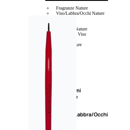
Fragranze Nature
Viso/Labbra/Occhi Nature
Corpo
Mani
Maschera Nature
Trattamenti Viso
Detergenza
Bagno Nature
Deodoranti
Profumi
nature
Viso/Labbra/Occhi