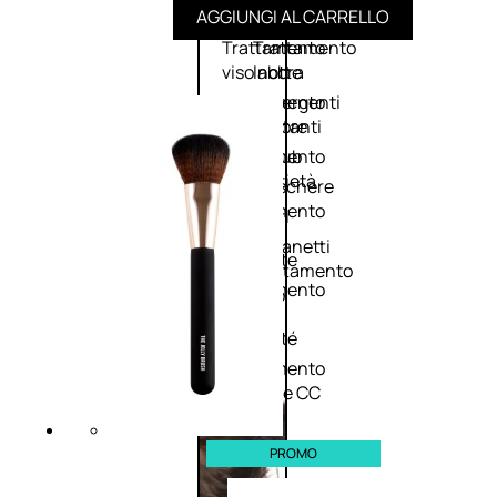
AGGIUNGI AL CARRELLO
viso giorno
occhi
Trattamento
Trattamento
viso notte
labbra
Trattamento
Detergenti
viso 24 ore
trattanti
Trattamento
Scrub
viso antietà
Maschere
Trattamento
Sieri
viso
Cofanetti
idratante
trattamento
Trattamento
viso
collo e
décolleté
Trattamento
viso BB e CC
cream
PROMO