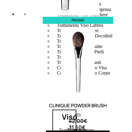
Trattamento Viso Occhi
Trattamento Viso Detergenza
Trattamento Viso Maschere
Trattamento Viso Idratante
PROMO
Trattamento Viso Labbra
Trattamento Viso Sieri
Trattamento Collo e Decolleté
Trattamento Corpo
Trattamento Anticellulite
Trattamento Mani e Piedi
Trattamento Unghie
Trattamento Deodoranti
Cofanetti Trattamento Viso
Cofanetti Trattamento Corpo
CLINIQUE POWDER BRUSH
Viso
(0)
42,00
€
31,50
€
Trattamento
Trattamento