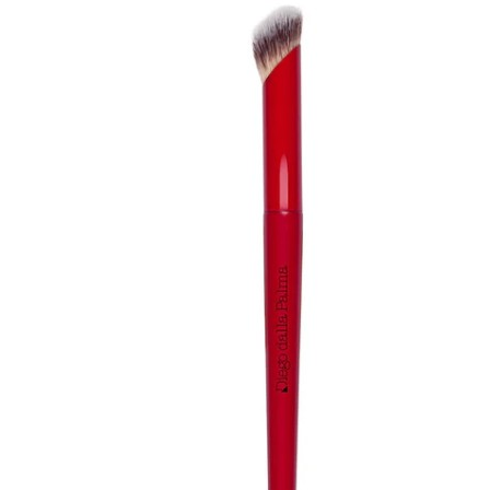
MAKE UP
Base/ Primer Occhi
Base/ Primer Viso
Palette E Cofanetti Occhi
Palette E Cofanetti Viso
Palette E Cofanetti Labbra
Fondotinta
Cipria
Fard/Blush
Terre Abbronzanti
Illuminante Viso