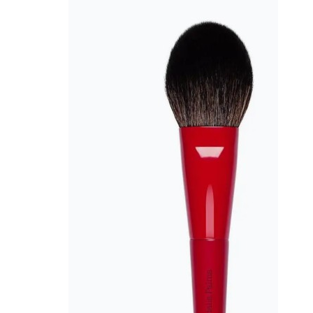
CAPELLI
Shampoo
Balsamo
Mousse
Olii Capelli
Maschere
Lozioni
Fiale
Sieri e Cristalli
Spray
Cera e Crema
Gel Capelli
Colorazione
Shampoo