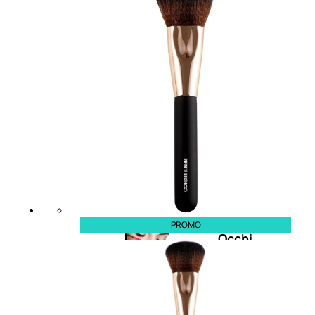
Bb E Cc Cream
Matita Occhi
Matita Sopracciglia
Mascara
Eyeliner
Rossetto
Matita Labbra
Gloss
Smalto
Smalto Effetti Speciali
Solventi Unghie
PROMO
Occhi
Palette
occhi