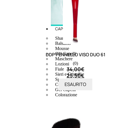
CAPELLI
Shampoo
Balsamo
Mousse
Olii Capelli
DDP PENNELLO VISO DUO 61
Maschere
(0)
Lozioni
34,00
€
Fiale
Sieri e Cristalli
25,50
€
Spray
ESAURITO
Cera e Crema
Gel Capelli
Colorazione
Shampoo