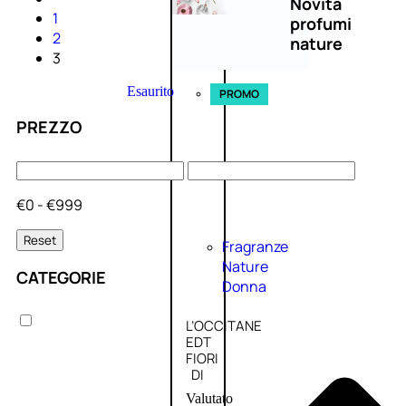
Novità
1
profumi
2
nature
3
Esaurito
PROMO
PREZZO
€0 - €999
Reset
Fragranze
Nature
CATEGORIE
Donna
L’OCCITANE
EDT
FIORI
DI
Valutato