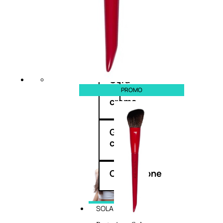
cristalli
Spray
Cera
e
PROMO
crema
Gel
capelli
Colorazione
SOLARI