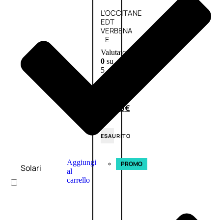
L’OCCITANE
EDT
VERBENA
E
Valutato
0
su
5
(0)
58,00
€
43,50
€
ESAURITO
Aggiungi
PROMO
Solari
al
carrello