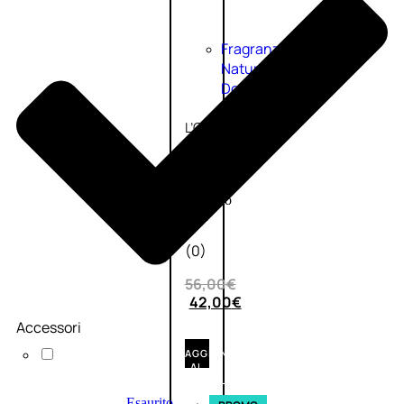
Fragranze
Nature
Donna
L’OCCITANE
EDT
VERBENA
1
Valutato
0
su
5
(0)
56,00
€
42,00
€
Accessori
AGGIUNGI
AL
CARRELLO
Esaurito