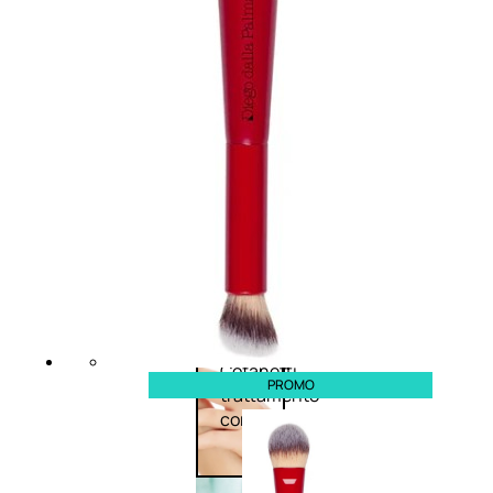
Corpo
Trattamento
corpo
Trattamento
mani e piedi
Trattamento
unghie
Trattamento
anticellulite
Cofanetti
PROMO
trattamento
corpo