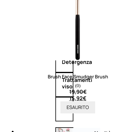
Corpo
Mani
Bagno
Detergenza
Brush Face Smudger Brush
Trattamenti
viso
(0)
19,90
€
15,92
€
Maschere
ESAURITO
nature