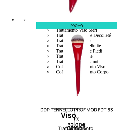
Trattamento Viso Occhi
Trattamento Viso Detergenza
Trattamento Viso Maschere
Trattamento Viso Idratante
Trattamento Viso Labbra
PROMO
Trattamento Viso Sieri
Trattamento Collo e Decolleté
Trattamento Corpo
Trattamento Anticellulite
Trattamento Mani e Piedi
Trattamento Unghie
Trattamento Deodoranti
Cofanetti Trattamento Viso
Cofanetti Trattamento Corpo
DDP PENNELLO PROF MOD FDT 63
Viso
(0)
32,00
€
Trattamento
Trattamento