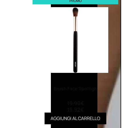
PROMO
Brush Face Spotligh
(0)
19,90
€
15,92
€
AGGIUNGI AL CARRELLO