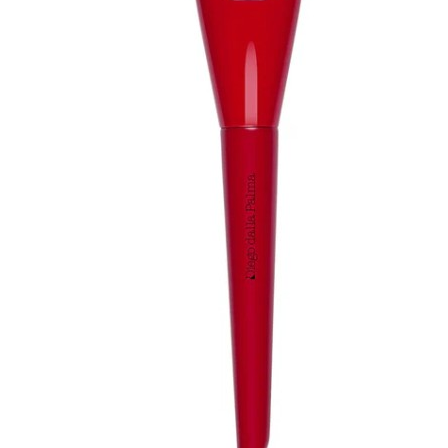
speciali
Solvente
Trattamenti
unghie
Cofanetti
unghie
TRATTAMENTI
Trattamento Viso Antieta
Trattamento Viso Giorno
Trattamento Viso Notte
Trattamento Viso 24 Ore
Trattamento Viso Bb E Cc
Cream