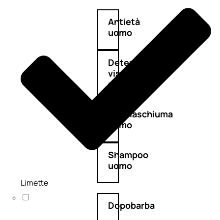
Antietà
uomo
Detergente
viso
uomo
Docciaschiuma
uomo
Shampoo
uomo
Limette
Dopobarba