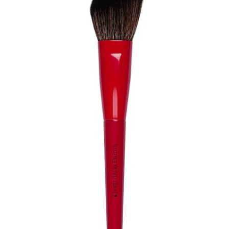
Balsamo
Mousse
Olii
capelli
Maschere
Lozioni
Fiale
Sieri
e