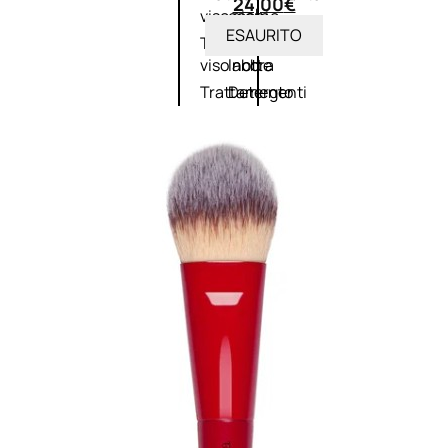
24,00
€
viso giorno
occhi
ESAURITO
Trattamento
Trattamento
viso notte
labbra
Trattamento
Detergenti
viso 24 ore
trattanti
Trattamento
Scrub
viso antietà
Maschere
Trattamento
Sieri
viso
Cofanetti
idratante
trattamento
Trattamento
viso
collo e
décolleté
Trattamento
viso BB e CC
cream