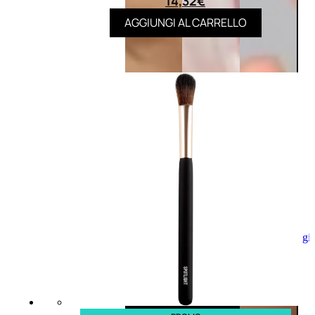
14,32
€
AGGIUNGI AL CARRELLO
Aggiungi
al
carrello