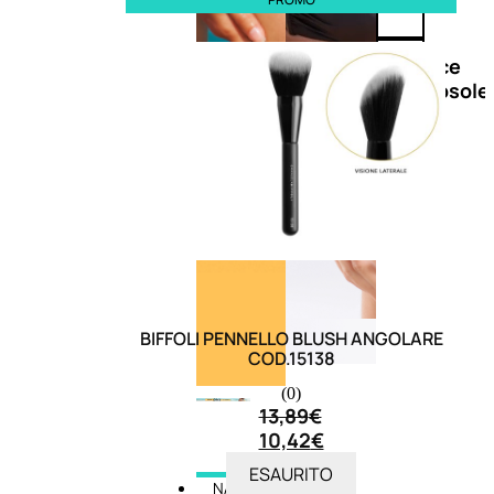
Doposole
Docce
doposole
BIFFOLI PENNELLO BLUSH ANGOLARE
COD.15138
(0)
13,89
€
10,42
€
ESAURITO
NATURALI