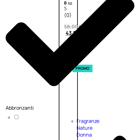
0
su
5
(0)
58,00
€
43,50
€
ESAURITO
Esaurito
PROMO
Abbronzanti
Fragranze
Nature
Donna