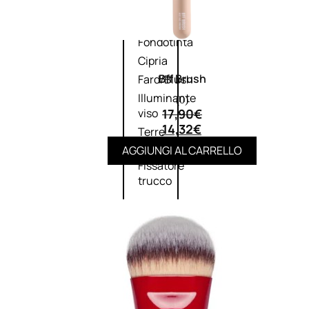
Primer
viso
Fondotinta
Cipria
Bff Brush
Fard/Blush
Illuminante
(0)
17,90
€
viso
14,32
€
Terre
abbronzanti
AGGIUNGI AL CARRELLO
Fissatore
trucco
Unghie
Smalto
Smalto
effetti