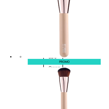
Palette
labbra
Rossetto
Gloss
Matita
labbra
Rimpolpante
Balsamo
labbra
BB e
PROMO
CC
Cream
Viso
Palette
viso