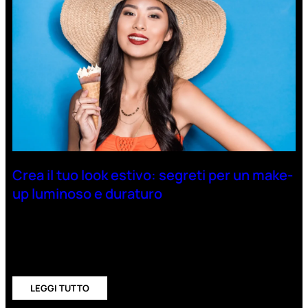
Antietà
uomo
Detergente
viso
uomo
Docciaschiuma
Crea il tuo look estivo: segreti per un make-
uomo
up luminoso e duraturo
Shampoo
uomo
Nell’estate, tra bagni al mare, giornate soleggiate e
aperitivi all’aperto, si respira un’aria di relax e
spensieratezza. È il momento…
Dopobarba
LEGGI TUTTO