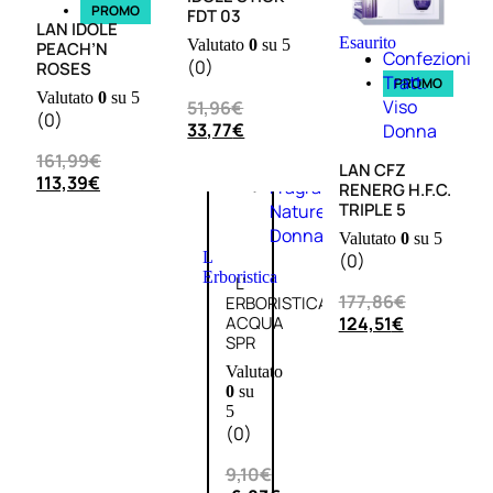
PROMO
PROMO
FDT 03
LAN IDOLE
Esaurito
Valutato
0
su 5
PEACH’N
Confezioni
(0)
ROSES
Tratt.
PROMO
Valutato
0
su 5
Viso
51,96
€
(0)
33,77
€
Donna
161,99
€
LAN CFZ
113,39
€
Fragranze
RENERG H.F.C.
TRIPLE 5
Nature
Donna
Valutato
0
su 5
L
(0)
Erboristica
L’
177,86
€
ERBORISTICA
124,51
€
ACQUA
SPR
Valutato
0
su
5
(0)
9,10
€