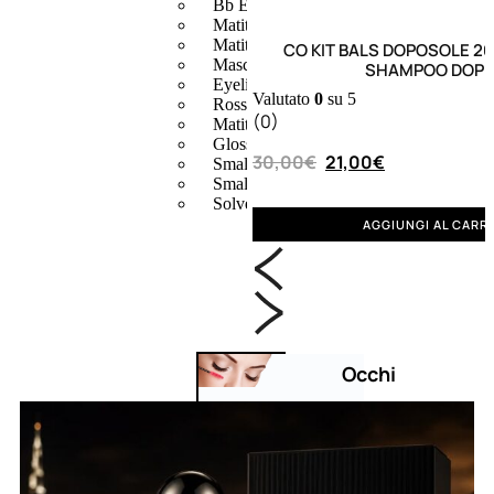
Bb E Cc Cream
Matita Occhi
Matita Sopracciglia
CO KIT BALS DOPOSOLE 
Mascara
SHAMPOO DOP 
Eyeliner
Valutato
0
su 5
Rossetto
(0)
Matita Labbra
Gloss
30,00
€
21,00
€
Smalto
Smalto Effetti Speciali
Solventi Unghie
AGGIUNGI AL CARR
Occhi
Palette
occhi