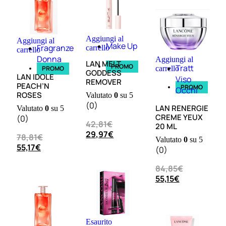
L’OCCITANE
EDT
VERBENA
Aggiungi al
E
Aggiungi al
Make Up
Fragranze
carrello
carrello
Valutato
Donna
Aggiungi al
LAN MELT
0
su
PROMO
Tratt
carrello
PROMO
GODDESS
5
LAN IDOLE
Viso
REMOVER
(0)
PEACH’N
PROMO
Occhi
ROSES
Valutato
0
su 5
58,00
€
(0)
LAN RENERGIE
Valutato
0
su 5
43,50
€
CREME YEUX
(0)
42,81
€
20 ML
29,97
€
78,81
€
Valutato
0
su 5
ESAURITO
55,17
€
(0)
Aggiungi
84,85
€
PROMO
al
55,15
€
carrello
Esaurito