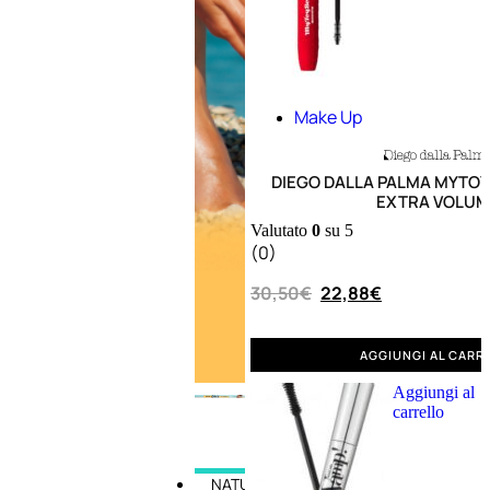
Doposole
Docce
doposole
Make Up
DIEGO DALLA PALMA MYTO
EXTRA VOLUM
Valutato
0
su 5
(0)
30,50
€
22,88
€
AGGIUNGI AL CARR
Aggiungi al
carrello
NATURALI