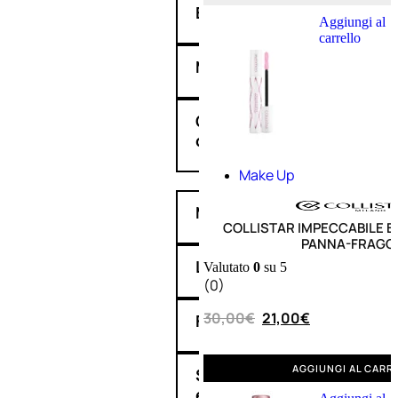
Balsamo
Aggiungi al
carrello
Mousse
Olii
capelli
Make Up
Maschere
COLLISTAR IMPECCABILE 
PANNA-FRAGO
Lozioni
Valutato
0
su 5
(0)
30,00
€
21,00
€
Fiale
AGGIUNGI AL CARR
Sieri
e