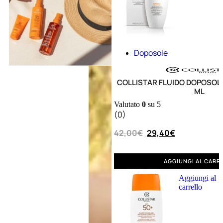
Doposole
COLLISTAR FLUIDO DOPOSOLE
ML
Valutato
0
su 5
Aggiungi
(0)
Acqua
al
carrello
corpo
42,00
€
29,40
€
AGGIUNGI AL CARR
Aggiungi al
carrello