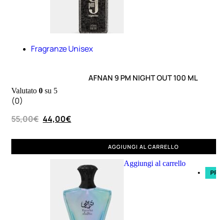
Palette
labbra
Rossetto
Gloss
Fragranze Unisex
Matita
labbra
Rimpolpante
AFNAN 9 PM NIGHT OUT 100 ML
Balsamo
Valutato
0
su 5
(0)
labbra
BB e
55,00
€
44,00
€
CC
Cream
AGGIUNGI AL CARRELLO
Aggiungi al carrello
Viso
PR
Palette
viso