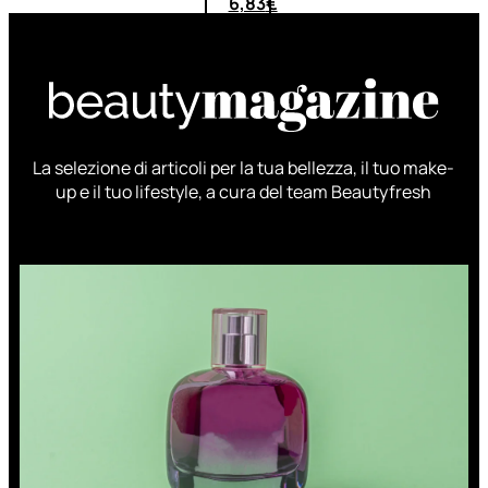
6,83
€
ESAURITO
La selezione di articoli per la tua bellezza, il tuo make-
up e il tuo lifestyle, a cura del team Beautyfresh
ACCESSORI
Pennelli Viso
Pennelli Occhi
Pennelli Labbra
Accessori Make Up
Accessori Occhi
Ciglia Finte
Pinzette
Temperamatite