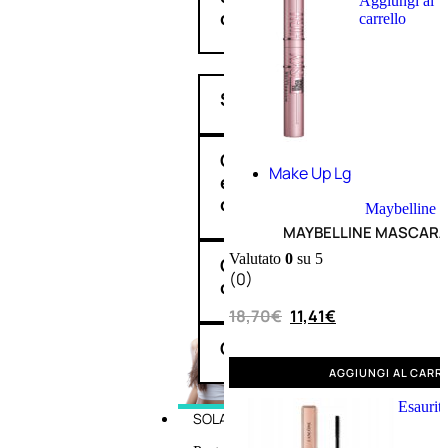
Aggiungi al
cristalli
carrello
Spray
Cera
Make Up Lg
e
crema
Maybelline
MAYBELLINE MASCARA
Valutato
0
su 5
Gel
(0)
capelli
18,70
€
11,41
€
Colorazione
AGGIUNGI AL CARR
Esaurit
SOLARI