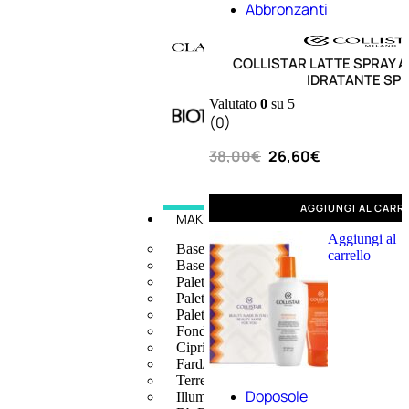
Abbronzanti
COLLISTAR LATTE SPRAY
IDRATANTE SP
Valutato
0
su 5
(0)
38,00
€
26,60
€
AGGIUNGI AL CARR
MAKE UP
Aggiungi al
Base/ Primer Occhi
carrello
Base/ Primer Viso
Palette E Cofanetti Occhi
Palette E Cofanetti Viso
Palette E Cofanetti Labbra
Fondotinta
Cipria
Fard/Blush
Terre Abbronzanti
Doposole
Illuminante Viso