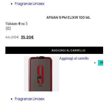
Fragranze Unisex
speciali
Solvente
Trattamenti
AFNAN 9 PM ELIXIR 100 ML
unghie
Valutato
0
su 5
(0)
Cofanetti
unghie
44,00
€
35,20
€
AGGIUNGI AL CARRELLO
Aggiungi al carrello
PR
TRATTAMENTI
Trattamento Viso Antieta
Trattamento Viso Giorno
Trattamento Viso Notte
Trattamento Viso 24 Ore
Fragranze Unisex
Trattamento Viso Bb E Cc
Cream