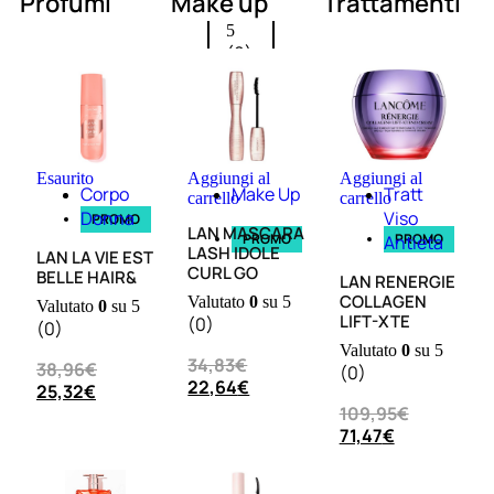
Profumi
Make up
Trattamenti
0
su
5
(0)
58,00
€
43,50
€
Esaurito
Aggiungi al
Aggiungi al
ESAURITO
Corpo
Make Up
Tratt
carrello
carrello
Donna
Viso
PROMO
LAN MASCARA
Esaurito
PROMO
PROMO
Antieta
PROMO
LASH IDOLE
LAN LA VIE EST
CURL GO
BELLE HAIR&
LAN RENERGIE
COLLAGEN
Valutato
0
su 5
Valutato
0
su 5
LIFT-XTE
(0)
(0)
Valutato
0
su 5
34,83
€
38,96
€
(0)
22,64
€
25,32
€
109,95
€
Fragranze
71,47
€
Nature
Donna