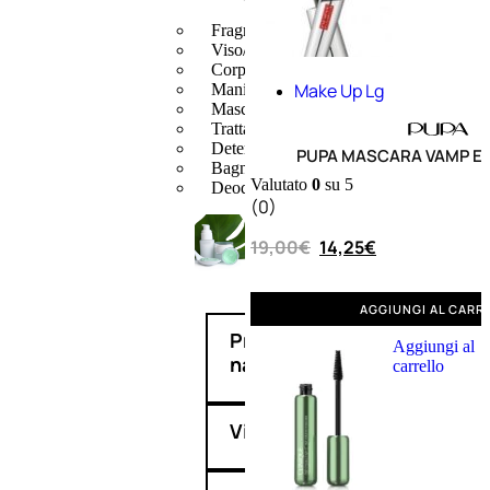
Fragranze Nature
Viso/Labbra/Occhi Nature
Corpo
Make Up Lg
Mani
Maschera Nature
Trattamenti Viso
Detergenza
PUPA MASCARA VAMP E
Bagno Nature
Valutato
0
su 5
Deodoranti
(0)
19,00
€
14,25
€
AGGIUNGI AL CARR
Profumi
Aggiungi al
nature
carrello
Viso/Labbra/Occhi