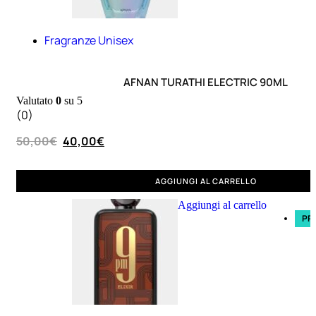
Primer
viso
Fragranze Unisex
Fondotinta
Cipria
Fard/Blush
AFNAN TURATHI ELECTRIC 90ML
Illuminante
Valutato
0
su 5
(0)
viso
Terre
50,00
€
40,00
€
abbronzanti
Fissatore
AGGIUNGI AL CARRELLO
trucco
Aggiungi al carrello
PR
Unghie
Smalto
Smalto
effetti