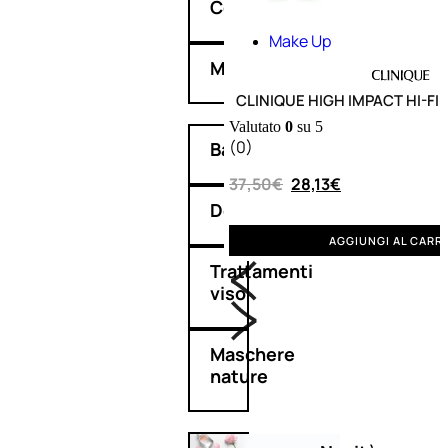
Corpo
Make Up
Mani
CLINIQUE HIGH IMPACT HI-F
Valutato
0
su 5
(0)
Bagno
37,50
€
28,13
€
Detergenza
AGGIUNGI AL CARR
Trattamenti
viso
Maschere
nature