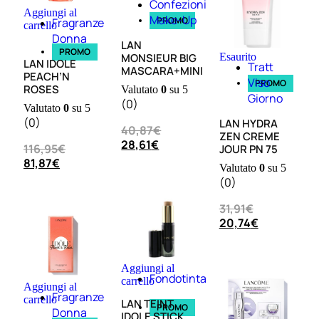
Confezioni
Aggiungi al
Make-Up
PROMO
Fragranze
carrello
Donna
Fragranze
LAN
PROMO
Nature
MONSIEUR BIG
Esaurito
LAN IDOLE
Tratt
Donna
MASCARA+MINI
PEACH’N
Viso
PROMO
ROSES
Valutato
0
su 5
Giorno
L’OCCITANE
(0)
Valutato
0
su 5
EDT
(0)
LAN HYDRA
VERBENA
40,87
€
ZEN CREME
1
28,61
€
116,95
€
JOUR PN 75
Valutato
81,87
€
Valutato
0
su 5
0
su
(0)
5
(0)
31,91
€
20,74
€
56,00
€
42,00
€
Aggiungi al
Fondotinta
AGGIUNGI
carrello
Aggiungi al
AL
Fragranze
carrello
CARRELLO
LAN TEINT
PROMO
Donna
IDOLE STICK
Esaurito