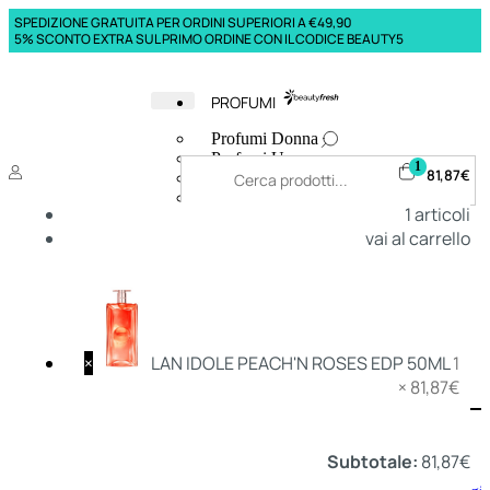
SPEDIZIONE GRATUITA PER ORDINI SUPERIORI A €49,90
5% SCONTO EXTRA SUL PRIMO ORDINE CON IL CODICE BEAUTY5
PROFUMI
Profumi Donna
Profumi Uomo
1
81,87
€
Deodoranti Donna
Deodoranti Uomo
1
articoli
Corpo Donna
vai al carrello
Corpo Uomo
Profumi Capelli
Creme Mani
Bagnodoccia Donna Profumi
Bagnodoccia Uomo Profumi
×
LAN IDOLE PEACH'N ROSES EDP 50ML
1
×
81,87
€
Deo
Donna
Uomo
Subtotale:
81,87
€