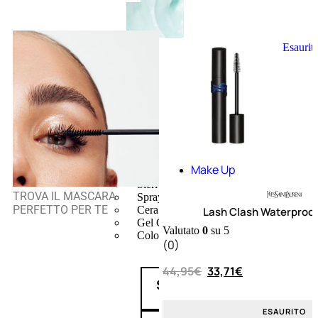
Esaurit
CAPELLI
Shampoo
Balsamo
Mousse
Olii Capelli
Maschere
Lozioni
Make Up
Fiale
Sieri e Cristalli
TROVA IL MASCARA
Spray
PERFETTO PER TE
Cera e Crema
Lash Clash Waterproo
Gel Capelli
Valutato
0
su 5
Colorazione
(0)
44,95
€
33,71
€
Shampoo
ESAURITO