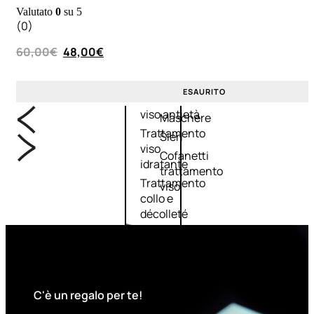
viso giorno
occhi
Valutato
0
su 5
(0)
Trattamento
Trattamento
viso notte
labbra
60,00
€
48,00
€
Trattamento
Detergenti
viso 24 ore
trattanti
ESAURITO
Trattamento
Scrub
viso antietà
Maschere
Trattamento
Sieri
viso
Cofanetti
idratante
trattamento
Trattamento
viso
collo e
décolleté
Trattamento
viso BB e CC
cream
C'è un regalo per te!