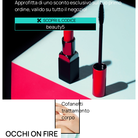
Approfitta di uno sconto esclusivo sul tuo primo
ordine, valido su tutto il negozio!
SCOPRI IL CODICE
beauty5
Corpo
Trattamento
corpo
Trattamento
mani e piedi
Trattamento
unghie
Trattamento
anticellulite
Cofanetti
trattamento
corpo
OCCHI ON FIRE