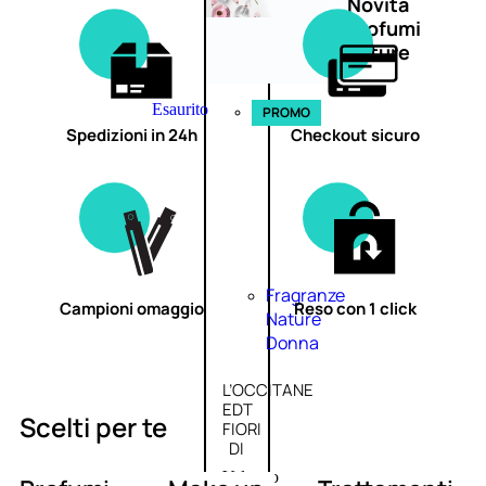
Novità
profumi
nature
Esaurito
PROMO
Spedizioni in 24h
Checkout sicuro
Fragranze
Campioni omaggio
Reso con 1 click
Nature
Donna
L’OCCITANE
EDT
Scelti per te
FIORI
DI
Valutato