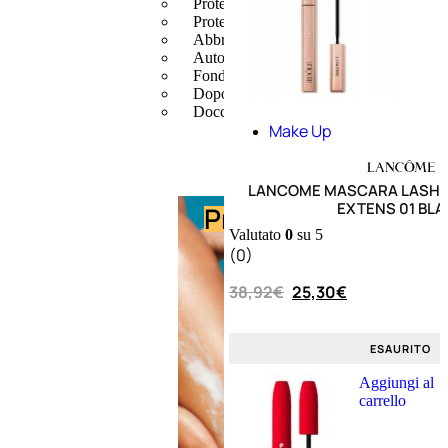
Protezione Solare
Protezione Solare Capelli
Abbronzanti
Autoabbronzanti
Fondotinta Solare
Doposole
Docce Doposole
Make Up
LANCOME MASCARA LASH I
Abbronzante
EXTENS 01 BLA
Protezione
Protezio
Valutato
0
su 5
capelli
(0)
38,92
€
25,30
€
Autoabbr
ESAURITO
Aggiungi al
carrello
Fondotin
solare