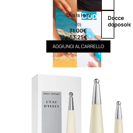
Doposole
This Is Him!
Docce
doposole
(0)
71,00
€
53,25
€
AGGIUNGI AL CARRELLO
NATURALI