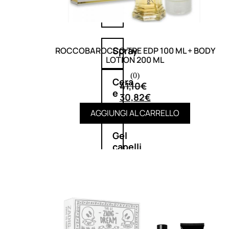
cristalli
Spray
ROCCOBAROCCO TRE EDP 100 ML + BODY
LOTION 200 ML
(0)
Cera
41,10
€
e
30,82
€
crema
AGGIUNGI AL CARRELLO
Gel
capelli
Colorazione
SOLARI