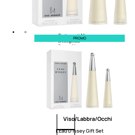
Fragranze Nature
Viso/Labbra/Occhi Nature
Corpo
Mani
Maschera Nature
Trattamenti Viso
PROMO
Detergenza
Bagno Nature
Deodoranti
Profumi
nature
Viso/Labbra/Occhi
L’Eau D’Issey Gift Set