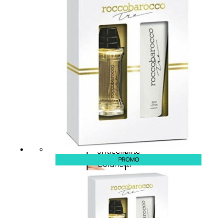
Corpo
Trattamento
corpo
Trattamento
mani e piedi
Trattamento
unghie
Trattamento
anticellulite
PROMO
Cofanetti
trattamento
corpo