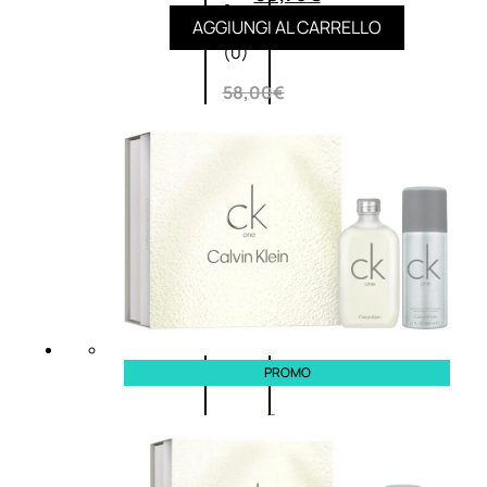
0
su
AGGIUNGI AL CARRELLO
5
(0)
58,00
€
43,50
€
ESAURITO
Esaurito
PROMO
PROMO
Fragranze
Nature
Donna