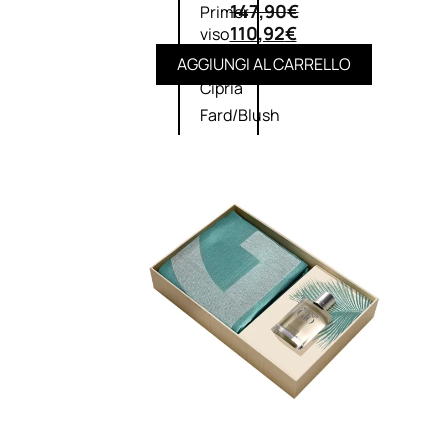
147,90
€
Primer
110,92
€
viso
Fondotinta
AGGIUNGI AL CARRELLO
Cipria
Fard/Blush
Illuminante
viso
Terre
abbronzanti
Fissatore
trucco
Unghie
Smalto
Smalto
effetti