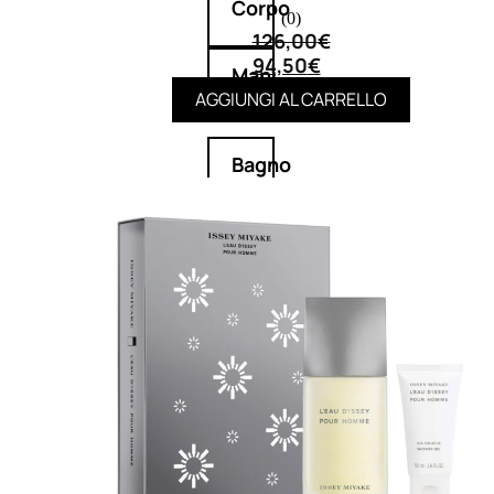
Corpo
(0)
126,00
€
94,50
€
Mani
AGGIUNGI AL CARRELLO
Bagno
Detergenza
Trattamenti
viso
Maschere
nature