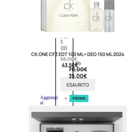
L’OCCITANE
EDT
VERBENA
E
Valutato
0
su
5
(0)
CK ONE CFZ EDT 100 ML+ DEO 150 ML 2024
58,00
€
(0)
43,50
€
70,00
€
35,00
€
ESAURITO
ESAURITO
Aggiungi
PROMO
al
carrello