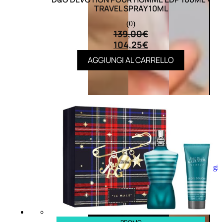
TRAVEL SPRAY 10ML
(0)
139,00
€
104,25
€
AGGIUNGI AL CARRELLO
Aggiungi
al
carrello