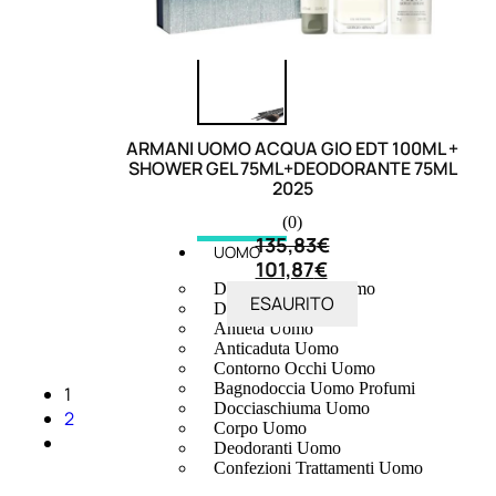
ARMANI UOMO ACQUA GIO EDT 100ML +
SHOWER GEL 75ML+DEODORANTE 75ML
2025
(0)
135,83
€
UOMO
101,87
€
Detergente Viso Uomo
ESAURITO
Dopobarba Uomo
Antieta Uomo
Anticaduta Uomo
Contorno Occhi Uomo
Bagnodoccia Uomo Profumi
1
Docciaschiuma Uomo
2
Corpo Uomo
Deodoranti Uomo
Confezioni Trattamenti Uomo