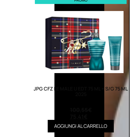
PROMO
JPG CFZ LE MALE U EDT 75 ML + S/G 75 ML
2025
(0)
100,55
€
75,41
€
AGGIUNGI AL CARRELLO