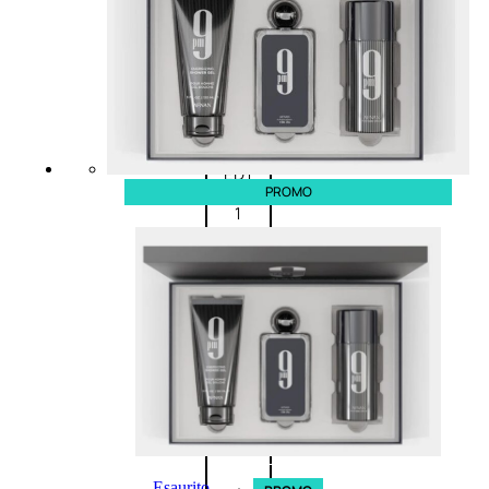
Fragranze
Nature
Donna
L’OCCITANE
EDT
PROMO
VERBENA
1
Valutato
0
su
5
(0)
56,00
€
42,00
€
AGGIUNGI
AL
CARRELLO
Esaurito