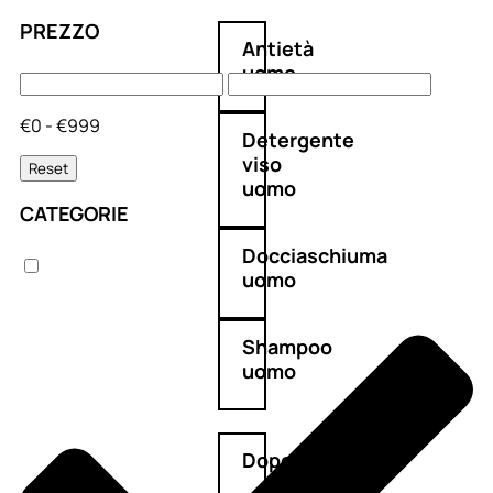
PREZZO
Antietà
uomo
€0 - €999
Detergente
viso
Reset
uomo
CATEGORIE
Docciaschiuma
uomo
Shampoo
uomo
Dopobarba