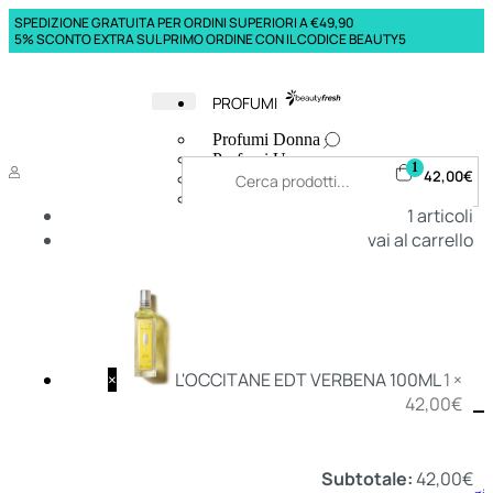
SPEDIZIONE GRATUITA PER ORDINI SUPERIORI A €49,90
5% SCONTO EXTRA SUL PRIMO ORDINE CON IL CODICE BEAUTY5
PROFUMI
Profumi Donna
Profumi Uomo
1
42,00
€
Deodoranti Donna
Deodoranti Uomo
1
articoli
Corpo Donna
vai al carrello
Corpo Uomo
Profumi Capelli
Creme Mani
Bagnodoccia Donna Profumi
Bagnodoccia Uomo Profumi
×
L'OCCITANE EDT VERBENA 100ML
1 ×
42,00
€
Deo
Donna
Uomo
Subtotale:
42,00
€