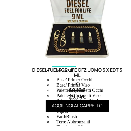
DIESEL FUEL FOR LIFE CFZ UOMO 3 X EDT 3
MAKE UP
ML
Base/ Primer Occhi
(0)
Base/ Primer Viso
66,10
€
Palette E Cofanetti Occhi
29,74
€
Palette E Cofanetti Viso
Palette E Cofanetti Labbra
AGGIUNGI AL CARRELLO
Fondotinta
Cipria
Fard/Blush
Terre Abbronzanti
Illuminante Viso