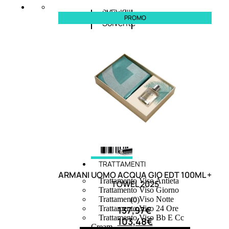
speciali
PROMO
Solvente
Trattamenti
unghie
Cofanetti
unghie
TRATTAMENTI
ARMANI UOMO ACQUA GIO EDT 100ML +
Trattamento Viso Antieta
TOWEL 2025
Trattamento Viso Giorno
Trattamento Viso Notte
(0)
137,97
€
Trattamento Viso 24 Ore
Trattamento Viso Bb E Cc
103,48
€
Cream