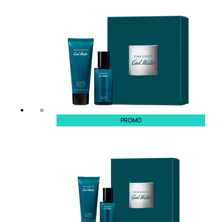
Bb E Cc Cream
Matita Occhi
Matita Sopracciglia
Mascara
Eyeliner
Rossetto
Matita Labbra
Gloss
Smalto
Smalto Effetti Speciali
Solventi Unghie
PROMO
Occhi
Palette
occhi