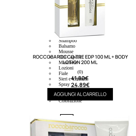
CAPELLI
Shampoo
Balsamo
Mousse
ROCCOBAROCCO TRE EDP 100 ML + BODY
Olii Capelli
LOTION 200 ML
Maschere
Lozioni
(0)
Fiale
41,80
€
Sieri e Cristalli
24,89
€
Spray
Cera e Crema
AGGIUNGI AL CARRELLO
Gel Capelli
Colorazione
Shampoo