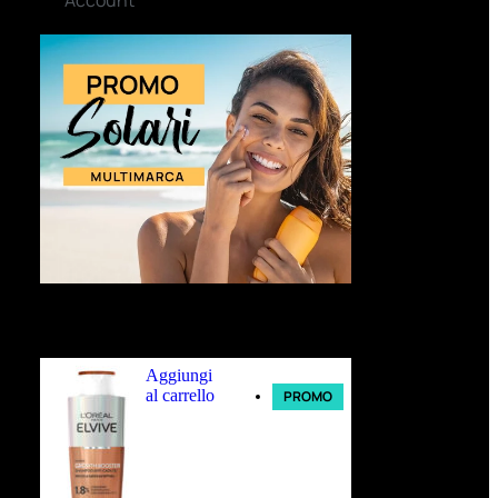
Ultimi arrivi
Aggiungi
al carrello
PROMO