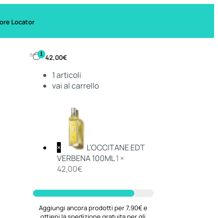
ore Locator
1
42,00
€
1
articoli
vai al carrello
×
L'OCCITANE EDT
VERBENA 100ML
1 ×
42,00
€
Aggiungi ancora prodotti per 7,90€ e
ottieni la spedizione gratuita per gli