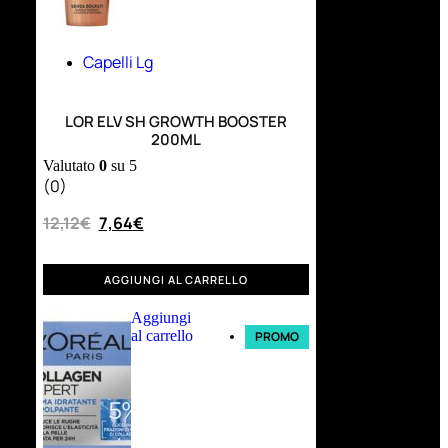
Capelli Lg
LOR ELV SH GROWTH BOOSTER
200ML
Valutato
0
su 5
(0)
12,12
€
7,64
€
AGGIUNGI AL CARRELLO
Aggiungi
al carrello
PROMO