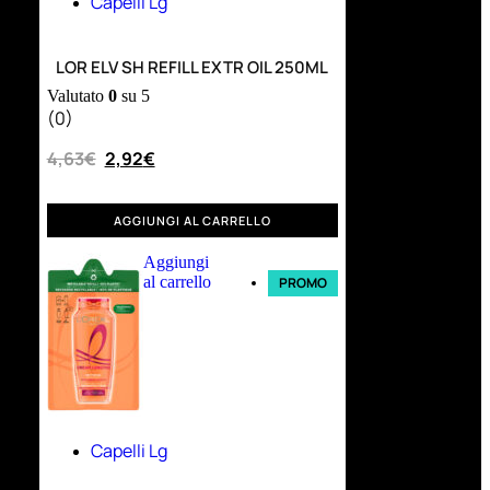
Capelli Lg
LOR ELV SH REFILL EXTR OIL 250ML
Valutato
0
su 5
(0)
4,63
€
2,92
€
AGGIUNGI AL CARRELLO
Aggiungi
al carrello
PROMO
Capelli Lg