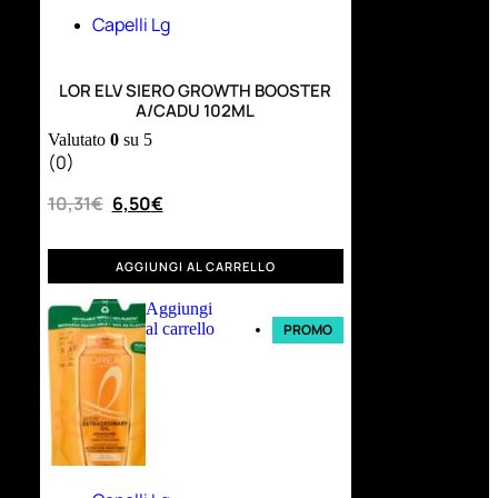
Capelli Lg
LOR ELV SIERO GROWTH BOOSTER
A/CADU 102ML
Valutato
0
su 5
(0)
10,31
€
6,50
€
AGGIUNGI AL CARRELLO
Aggiungi
al carrello
PROMO