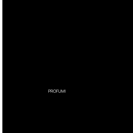
PROFUMI
Profumi Donna
Profumi Uomo
Deodoranti Donna
Deodoranti Uomo
Corpo Donna
Corpo Uomo
Profumi Capelli