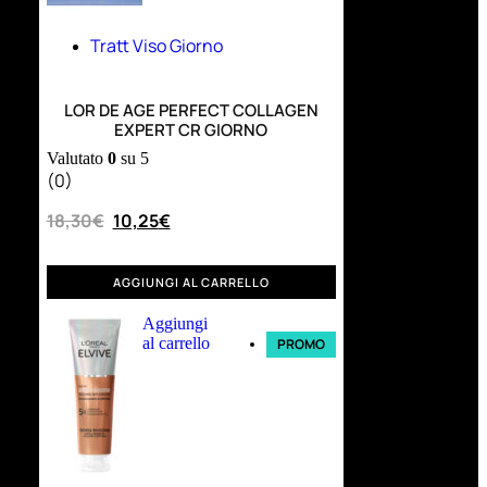
Tratt Viso Giorno
LOR DE AGE PERFECT COLLAGEN
EXPERT CR GIORNO
Valutato
0
su 5
(0)
18,30
€
10,25
€
AGGIUNGI AL CARRELLO
Aggiungi
al carrello
PROMO