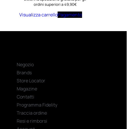
ordini superiori a 49,90€
Visualizza carrello
Pagamento
Negozio
Brands
Store Locator
Magazine
Contatti
Programma Fidelity
Traccia ordine
Resi e rimborsi
Account