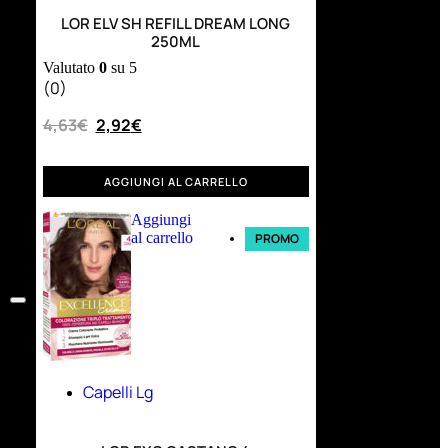
LOR ELV SH REFILL DREAM LONG
250ML
Valutato
0
su 5
(0)
4,63
€
2,92
€
AGGIUNGI AL CARRELLO
Aggiungi
al carrello
PROMO
Capelli Lg