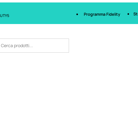
St
Programma Fidelity
AUTY5