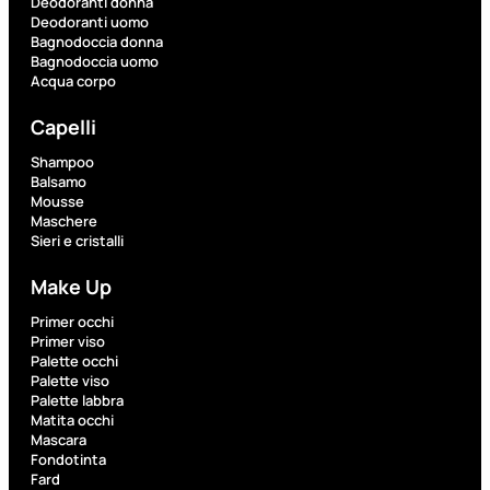
Deodoranti donna
Deodoranti uomo
Bagnodoccia donna
Fragranze
Bagnodoccia uomo
Acqua corpo
Nature
Donna
Capelli
L’OCCITANE
Shampoo
EDT
Balsamo
VERBENA
Mousse
1
Maschere
Sieri e cristalli
Valutato
0
su
5
Make Up
(0)
Primer occhi
Primer viso
56,00
€
Palette occhi
42,00
€
Palette viso
Palette labbra
Matita occhi
AGGIUNGI
Mascara
AL
Fondotinta
CARRELLO
Fard
Esaurito