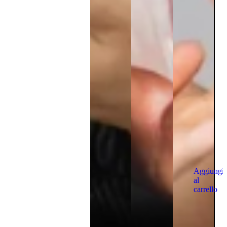
Aggiungi
al
carrello