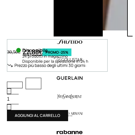
Disponibile
22,88
€
30,50
€
PROMO -25%
24 prodotti in magazzino
Disponibile per la spedizione in 24 h
Prezzo più basso degli ultimi 30 giorni:
AGGIUNGI AL CARRELLO