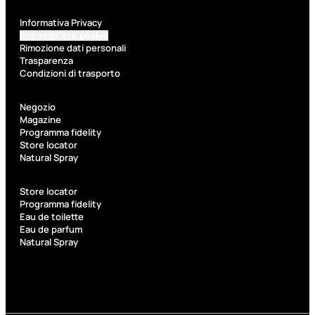
Kit Pennelli
Informativa Privacy
Impostazioni cookie
Rimozione dati personali
Trasparenza
Condizioni di trasporto
Accessori
Negozio
Magazine
Programma fidelity
Accessori
Kit
Store locator
make up
pennelli
Natural Spray
Accessori
Ciglia
occhi
finte
Store locator
Programma fidelity
Pennelli
Pinzette
Eau de toilette
occhi
Temperamatite
Eau de parfum
Natural Spray
Pennelli
viso
Pennelli
labbra