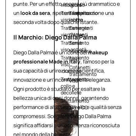
punte. Per un effetto ancora più drammatico e
viso giorno
occhi
un
look da sera
, ripetere l’applicazione una
Trattamento
Trattamento
viso notte
labbra
seconda volta dopo qualche istante.
Trattamento
Detergenti
viso 24 ore
trattanti
Il Marchio: Diego Dalla Palma
Trattamento
Scrub
viso antietà
Maschere
Diego Dalla Palma è un’icona del
makeup
Trattamento
Sieri
professionale Made in Italy
, famoso per la
viso
Cofanetti
sua capacità di unire ricerca scientifica,
idratante
trattamento
Trattamento
innovazione e un’inconfondibile eleganza.
viso
collo e
Ogni prodotto è studiato per esaltare la
décolleté
bellezza unica di ogni donna, garantendo
Trattamento
performance di altissimo livello e qualità senza
viso BB e CC
cream
compromessi. Scegliere Diego Dalla Palma
significa affidarsi a un’eccellenza riconosciuta
nel mondo della bellezza.