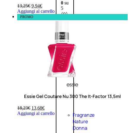
0
su
13,25
€
9,94
€
5
Aggiungi al carrello
(0)
PROMO
58,00
€
43,50
€
ESAURITO
Esaurito
PROMO
Essie Gel Couture Nu 300 The It-Factor 13,5ml
18,23
€
13,68
€
Aggiungi al carrello
Fragranze
Nature
Donna