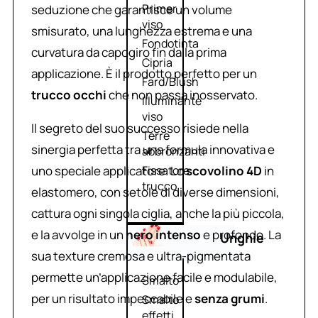
Primer
seduzione che garantisce un volume
viso
smisurato, una lunghezza estrema e una
Fondotinta
curvatura da capogiro fin dalla prima
Cipria
applicazione. È il prodotto perfetto per un
Fard/Blush
trucco occhi
che non passa inosservato.
Illuminante
viso
Il segreto del suo successo risiede nella
Terre
sinergia perfetta tra una formula innovativa e
abbronzanti
uno speciale applicatore. Lo
scovolino 4D
in
Fissatore
trucco
elastomero, con setole di diverse dimensioni,
cattura ogni singola ciglia, anche la più piccola,
e la avvolge in un
nero intenso
e profondo. La
Unghie
sua texture cremosa e ultra-pigmentata
permette un’applicazione facile e modulabile,
Smalto
per un risultato impeccabile e
senza grumi
.
Smalto
effetti