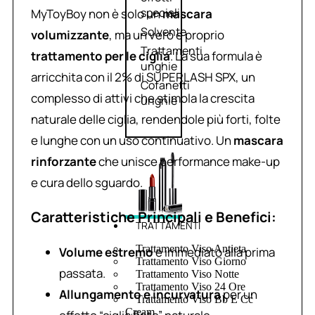
speciali
MyToyBoy non è solo un
mascara
Solvente
volumizzante
, ma un vero e proprio
Trattamenti
trattamento per le ciglia
. La sua formula è
unghie
arricchita con il 2% di SUPERLASH SPX, un
Cofanetti
complesso di attivi che stimola la crescita
unghie
naturale delle ciglia, rendendole più forti, folte
e lunghe con un uso continuativo. Un
mascara
rinforzante
che unisce performance make-up
e cura dello sguardo.
Caratteristiche Principali e Benefici:
TRATTAMENTI
Trattamento Viso Antieta
Volume estremo
e immediato alla prima
Trattamento Viso Giorno
passata.
Trattamento Viso Notte
Trattamento Viso 24 Ore
Allungamento e incurvatura
per un
Trattamento Viso Bb E Cc
Cream