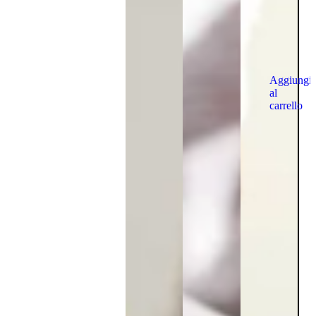
Aggiungi
al
carrello