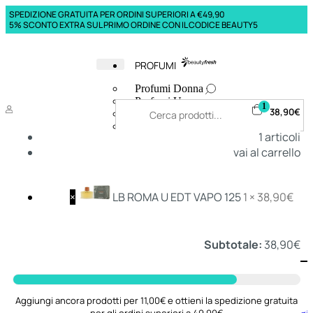
SPEDIZIONE GRATUITA PER ORDINI SUPERIORI A €49,90
5% SCONTO EXTRA SUL PRIMO ORDINE CON IL CODICE BEAUTY5
PROFUMI
Profumi Donna
Profumi Uomo
1
38,90
€
Deodoranti Donna
Deodoranti Uomo
1
articoli
Corpo Donna
vai al carrello
Corpo Uomo
Profumi Capelli
Creme Mani
Bagnodoccia Donna Profumi
×
LB ROMA U EDT VAPO 125
1 ×
38,90
€
Bagnodoccia Uomo Profumi
Subtotale:
38,90
€
Deo
Donna
Uomo
Aggiungi ancora prodotti per 11,00€ e ottieni la spedizione gratuita