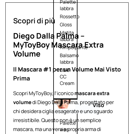
Palette
labbra
Rossetto
Scopri di più
Gloss
Matita
Diego Dalla Palma –
labbra
MyToyBoy Mascara Extra
Rimpolpante
Volume
Balsamo
labbra
Il Mascara #1 per un Volume Mai Visto
BB e
CC
Prima
Cream
Scopri MyToyBoy, l’iconico
mascara extra
volume
di Diego Dalla Palma, progettato per
Viso
chi desidera ciglia esagerate e uno sguardo
irresistibile. Questo non è un semplice
Palette
mascara, ma una vera e propria arma di
viso