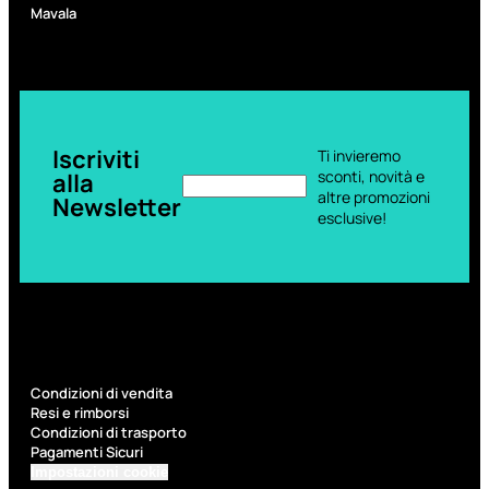
6,83
€
Mavala
ESAURITO
Iscriviti
Ti invieremo
sconti, novità e
alla
altre promozioni
Newsletter
esclusive!
ACCESSORI
Pennelli Viso
Pennelli Occhi
Pennelli Labbra
Condizioni di vendita
Accessori Make Up
Resi e rimborsi
Accessori Occhi
Condizioni di trasporto
Ciglia Finte
Pagamenti Sicuri
Pinzette
Impostazioni cookie
Temperamatite