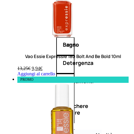
Corpo
Mani
Bagno
Vao Essie Expressie 180 Bolt And Be Bold 10ml
Detergenza
13,25
€
9,94
€
Aggiungi al carrello
PROMO
Trattamenti
viso
Maschere
nature