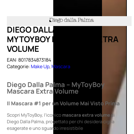
DIEGO DALLA PALMA
MYTOYBOY MASCARA EXTRA
VOLUME
EAN:
8017834873184
Categorie:
Make Up
,
Mascara
Diego Dalla Palma – MyToyBoy
Mascara Extra Volume
Il Mascara #1 per un Volume Mai Visto Prima
Scopri MyToyBoy, l’iconico
mascara extra volume
di
Diego Dalla Palma, progettato per chi desidera ciglia
esagerate e uno sguardo irresistibile