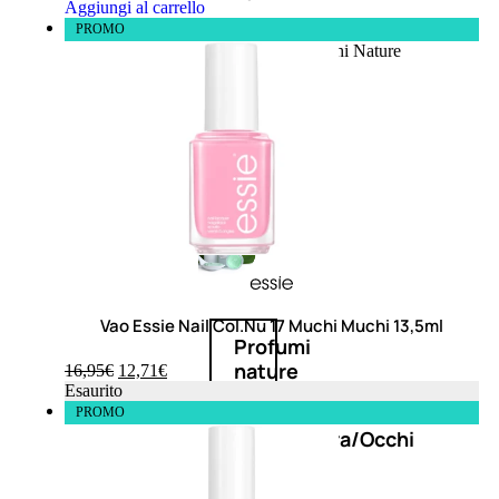
Aggiungi al carrello
PROMO
Fragranze Nature
Viso/Labbra/Occhi Nature
Corpo
Mani
Maschera Nature
Trattamenti Viso
Detergenza
Bagno Nature
Deodoranti
Vao Essie Nail Col.Nu 17 Muchi Muchi 13,5ml
Profumi
nature
16,95
€
12,71
€
Esaurito
PROMO
Viso/Labbra/Occhi