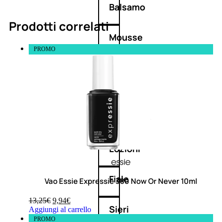
Balsamo
Prodotti correlati
Mousse
PROMO
Olii
capelli
Maschere
Lozioni
Fiale
Vao Essie Expressie 380 Now Or Never 10ml
13,25
€
9,94
€
Sieri
Aggiungi al carrello
e
PROMO