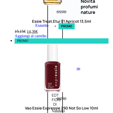
Novità
profumi
nature
Essie Treat.Etui 01 Apricot 13,5ml
Esaurito
PROMO
19,15
€
14,36
€
Aggiungi al carrello
PROMO
Fragranze
Nature
Donna
L’OCCITANE
EDT
FIORI
DI
Vao Essie Expressie 290 Not So Low 10ml
Valutato