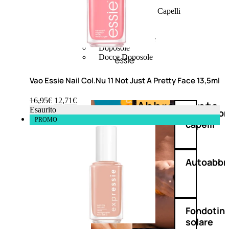
Protezione Solare
Protezione Solare Capelli
Abbronzanti
Autoabbronzanti
Fondotinta Solare
Doposole
Docce Doposole
Vao Essie Nail Col.Nu 11 Not Just A Pretty Face 13,5ml
16,95
€
12,71
€
Abbronzante
Protezione
Esaurito
Protezio
PROMO
capelli
Autoabbr
Fondotin
solare