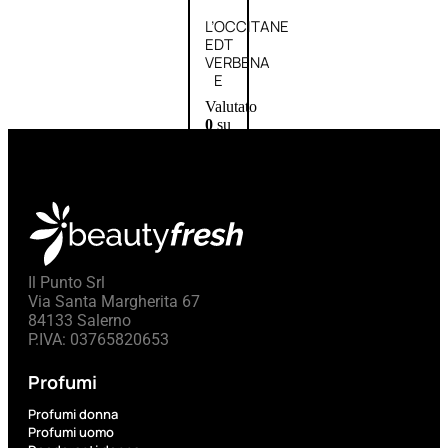
L’OCCITANE
EDT
VERBENA
E
Valutato
0
su
5
(0)
58,00
€
43,50
€
ESAURITO
Il Punto Srl
Via Santa Margherita 67
84133 Salerno
Aggiungi
PROMO
P.IVA: 03765820653
al
carrello
Profumi
Profumi donna
Profumi uomo