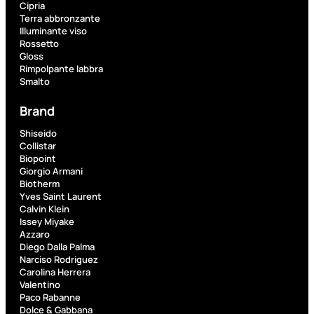
PROMO
Cipria
Terra abbronzante
Illuminante viso
Rossetto
Gloss
Rimpolpante labbra
Smalto
Brand
Fragranze
Shiseido
Nature
Collistar
Donna
Biopoint
L
Giorgio Armani
L’
Erboristica
Biotherm
ERBORISTICA
Yves Saint Laurent
ACQUA
Calvin Klein
SPR
Issey Miyake
Azzaro
Valutato
Diego Dalla Palma
0
su
Narciso Rodriguez
5
Carolina Herrera
(0)
Valentino
Paco Rabanne
9,10
€
Dolce & Gabbana