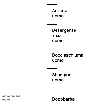
Antietà
uomo
Detergente
viso
uomo
Docciaschiuma
uomo
Shampoo
uomo
Dopobarba