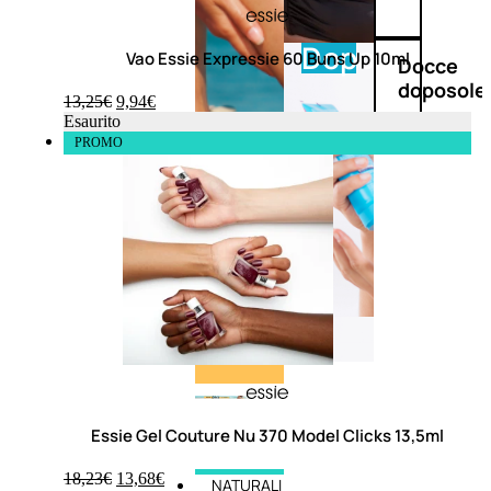
Doposole
Vao Essie Expressie 60 Buns Up 10ml
Docce
doposole
13,25
€
9,94
€
Esaurito
PROMO
Essie Gel Couture Nu 370 Model Clicks 13,5ml
18,23
€
13,68
€
NATURALI