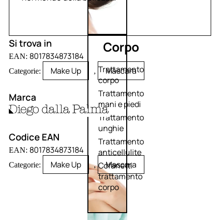
Si trova in
Corpo
8017834873184
EAN:
Trattamento
Make Up
Mascara
Categorie:
,
corpo
Trattamento
Marca
mani e piedi
Trattamento
unghie
Codice EAN
Trattamento
8017834873184
EAN:
anticellulite
Make Up
Mascara
Cofanetti
Categorie:
,
trattamento
corpo