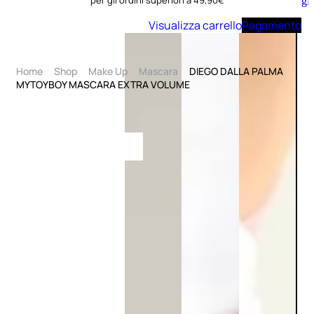
per gli ordini superiori a 49,90€
Aggiungi
al
Visualizza carrello
Pagamento
carrello
Home
Shop
Make Up
Mascara
DIEGO DALLA PALMA
MYTOYBOY MASCARA EXTRA VOLUME