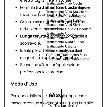
effetto “ciglia finte” naturale.
Trattamento Viso Occhi
Formula
trattamento rinforzante
che
Trattamento Viso Detergenza
Trattamento Viso Maschere
favorisce la crescita delle ciglia.
Trattamento Viso Idratante
Trattamento Viso Labbra
Colore
nero super intenso
per una
Trattamento Viso Sieri
definizione impeccabile.
Trattamento Collo e Decolleté
Trattamento Corpo
Lunga tenuta
e applicazione facile e
Trattamento Anticellulite
Trattamento Mani e Piedi
scorrevole.
Trattamento Unghie
Ideale per ottenere uno sguardo
Trattamento Deodoranti
Cofanetti Trattamento Viso
magnetico e un
look d’impatto
.
Cofanetti Trattamento Corpo
Scovolino 4D per un’applicazione
professionale e precisa.
Modo d’Uso:
Viso
Partendo dalla base delle ciglia, applicare il
mascara con un movimento a zig-zag fino alle
Trattamento
Trattamento