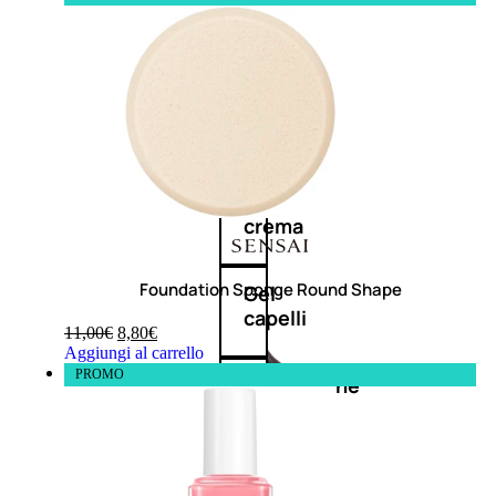
cristalli
Spray
Cera
e
crema
Foundation Sponge Round Shape
Gel
capelli
11,00
€
8,80
€
Aggiungi al carrello
PROMO
Colorazione
SOLARI