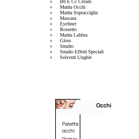
Bb E Cc Cream
Matita Occhi
Matita Sopracciglia
Mascara
Eyeliner
Rossetto
Matita Labbra
Gloss
Smalto
Smalto Effetti Speciali
Solventi Unghie
Occhi
Palette
occhi