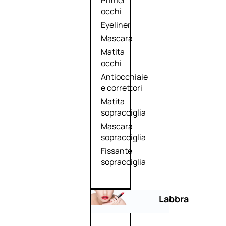
Primer
occhi
Eyeliner
Mascara
Matita
occhi
Antiocchiaie
e correttori
Matita
sopracciglia
Mascara
sopracciglia
Fissante
sopracciglia
Labbra