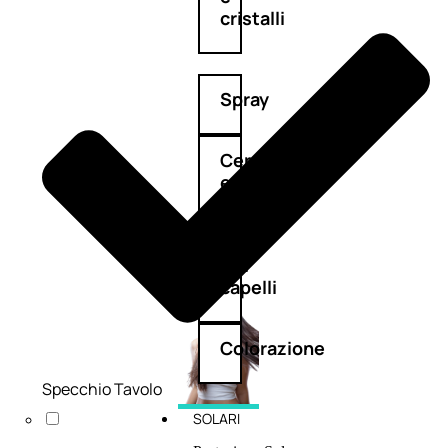
cristalli
Spray
Cera
e
crema
Gel
capelli
Colorazione
Specchio Tavolo
SOLARI