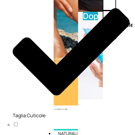
Doposole
Docce
doposole
Taglia Cuticole
NATURALI