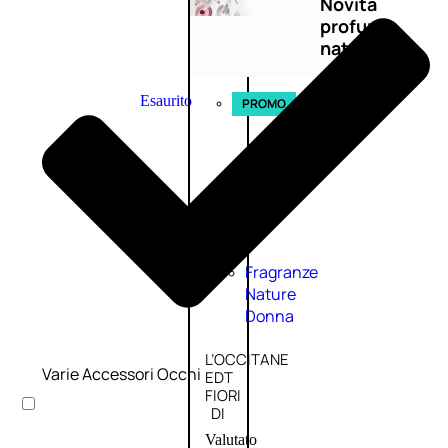
Novità
profumi
nature
Esaurito
PROMO
Fragranze
Nature
Donna
L’OCCITANE
Varie Accessori Occhi
EDT
FIORI
DI
Valutato