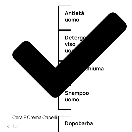
Antietà
uomo
Detergente
viso
uomo
Docciaschiuma
uomo
Shampoo
uomo
Cera E Crema Capelli
Dopobarba