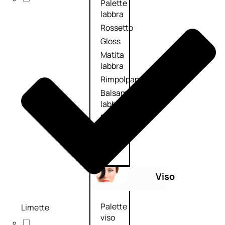
Palette
labbra
Rossetto
Gloss
Matita
labbra
Rimpolpante
Balsamo
labbra
BB e
CC
Cream
Viso
Palette
Limette
viso