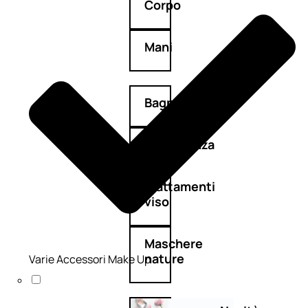
Corpo
Mani
Bagno
Detergenza
Trattamenti
viso
Maschere
nature
Varie Accessori Make Up