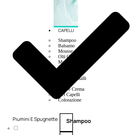
CAPELLI
Shampoo
Balsamo
Mousse
Olii Capelli
Maschere
Lozioni
Fiale
Sieri e Cristalli
Spray
Cera e Crema
Gel Capelli
Colorazione
Piumini E Spugnette
Shampoo