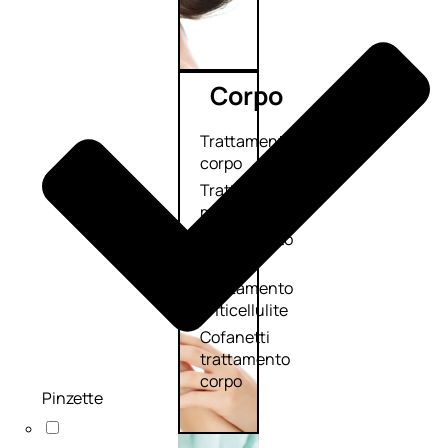
Corpo
Trattamento
corpo
Trattamento
mani e piedi
Trattamento
unghie
Trattamento
anticellulite
Cofanetti
trattamento
corpo
Pinzette