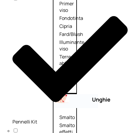
Primer
viso
Fondotinta
Cipria
Fard/Blush
Illuminante
viso
Terre
abbronzanti
Fissatore
trucco
Unghie
Smalto
Pennelli Kit
Smalto
effetti