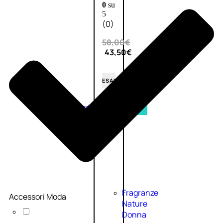
0
su
5
(0)
58,00
€
43,50
€
ESAURITO
Esaurito
PROMO
Fragranze
Accessori Moda
Nature
Donna