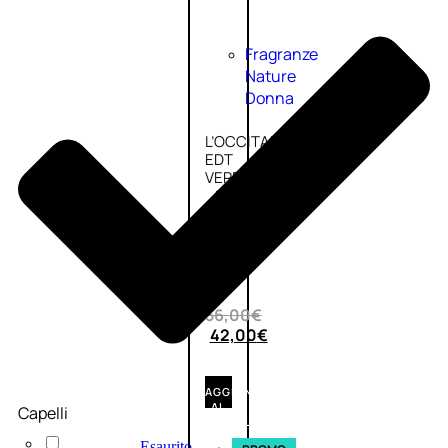
Fragranze
Nature
Donna
L’OCCITANE
EDT
VERBENA
1
Valutato
0
su
5
(0)
56,00
€
42,00
€
AGGIUNGI
AL
Capelli
CARRELLO
Esaurito