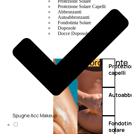
Protezione Solare
Protezione Solare Capelli
Abbronzanti
Autoabbronzanti
Fondotinta Solare
Doposole
Docce Doposole
Abbronzante
Protezione
Protezio
capelli
Autoabbr
Spugne Acc Makeup
Fondotin
solare