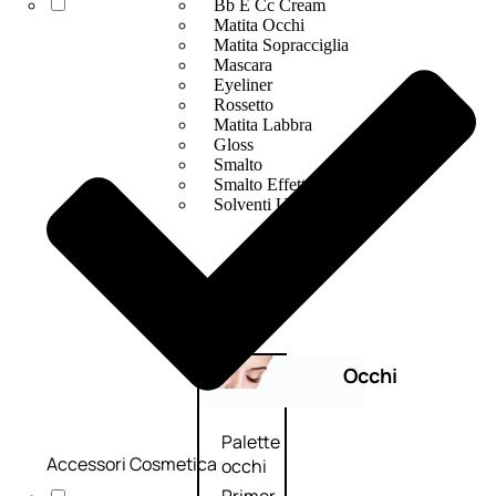
Bb E Cc Cream
Matita Occhi
Matita Sopracciglia
Mascara
Eyeliner
Rossetto
Matita Labbra
Gloss
Smalto
Smalto Effetti Speciali
Solventi Unghie
Occhi
Palette
Accessori Cosmetica
occhi