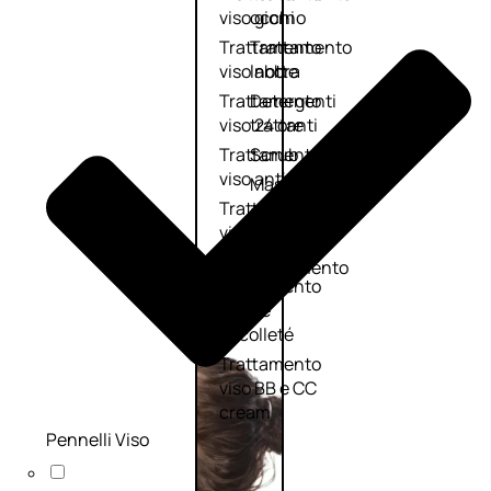
viso giorno
occhi
Trattamento
Trattamento
viso notte
labbra
Trattamento
Detergenti
viso 24 ore
trattanti
Trattamento
Scrub
viso antietà
Maschere
Trattamento
Sieri
viso
Cofanetti
idratante
trattamento
Trattamento
viso
collo e
décolleté
Trattamento
viso BB e CC
cream
Pennelli Viso