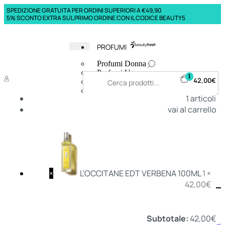
SPEDIZIONE GRATUITA PER ORDINI SUPERIORI A €49,90
5% SCONTO EXTRA SUL PRIMO ORDINE CON IL CODICE BEAUTY5
PROFUMI
Profumi Donna
Profumi Uomo
1
42,00
€
Deodoranti Donna
Deodoranti Uomo
1
articoli
Corpo Donna
vai al carrello
Corpo Uomo
Profumi Capelli
Creme Mani
Bagnodoccia Donna Profumi
Bagnodoccia Uomo Profumi
×
L'OCCITANE EDT VERBENA 100ML
1 ×
42,00
€
Deo
Donna
Uomo
Subtotale:
42,00
€