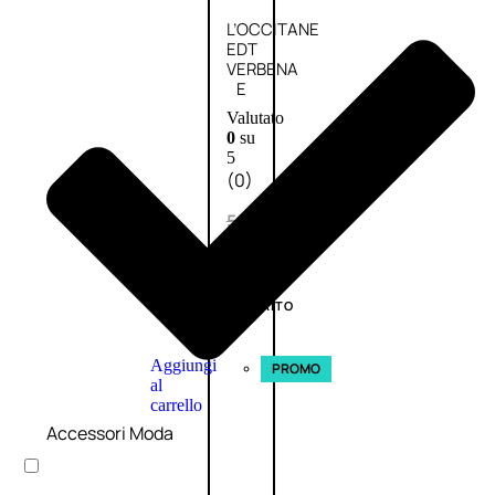
L’OCCITANE
EDT
VERBENA
E
Valutato
0
su
5
(0)
58,00
€
43,50
€
ESAURITO
Aggiungi
PROMO
al
carrello
Accessori Moda