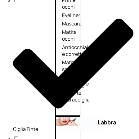
Primer
occhi
Eyeliner
Mascara
Matita
occhi
Antiocchiaie
e correttori
Matita
sopracciglia
Mascara
sopracciglia
Fissante
sopracciglia
Labbra
Ciglia Finte