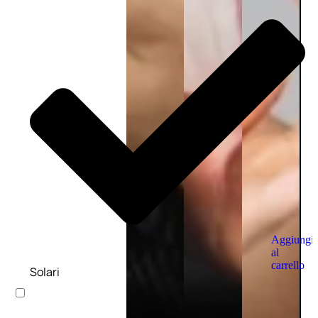
Aggiungi
al
carrello
Solari