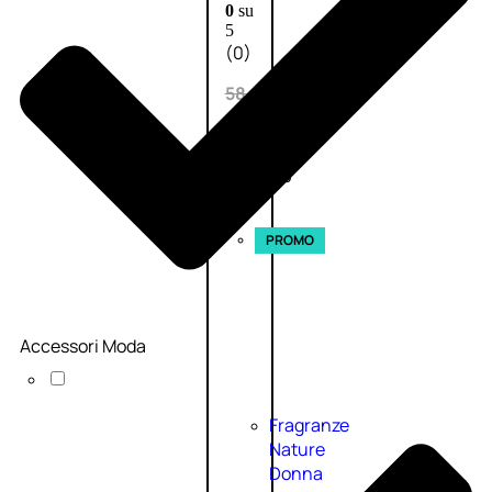
0
su
5
(0)
58,00
€
43,50
€
ESAURITO
Esaurito
PROMO
Accessori Moda
Fragranze
Nature
Donna