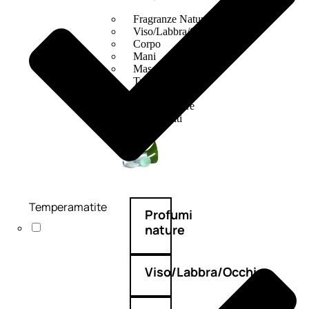
Fragranze Nature
Viso/Labbra/Occhi Nature
Corpo
Mani
Maschera Nature
Trattamenti Viso
Detergenza
Bagno Nature
Deodoranti
Temperamatite
Profumi
nature
Viso/Labbra/Occhi