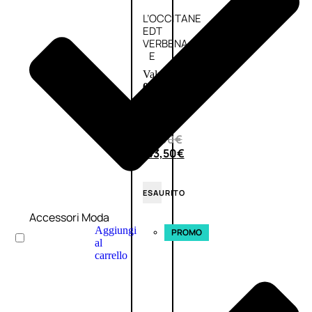
L’OCCITANE
EDT
VERBENA
E
Valutato
0
su
5
(0)
58,00
€
43,50
€
ESAURITO
Accessori Moda
Aggiungi
PROMO
al
carrello