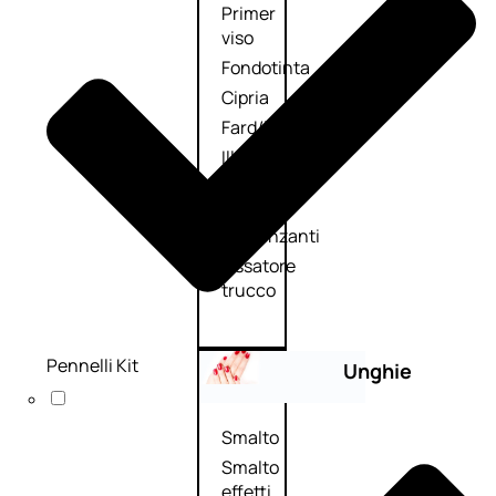
Primer
viso
Fondotinta
Cipria
Fard/Blush
Illuminante
viso
Terre
abbronzanti
Fissatore
trucco
Pennelli Kit
Unghie
Smalto
Smalto
effetti