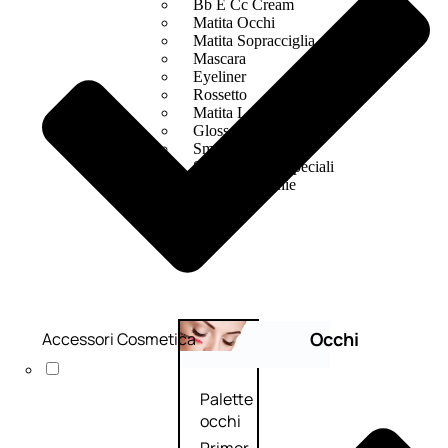
Bb E Cc Cream
Matita Occhi
Matita Sopracciglia
Mascara
Eyeliner
Rossetto
Matita Labbra
Gloss
Smalto
Smalto Effetti Speciali
Solventi Unghie
Occhi
Accessori Cosmetica
Palette
occhi