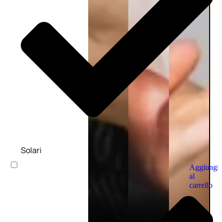
Solari
Aggiungi
al
carrello