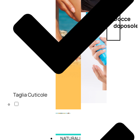
Doposole
Docce
doposole
Taglia Cuticole
NATURALI