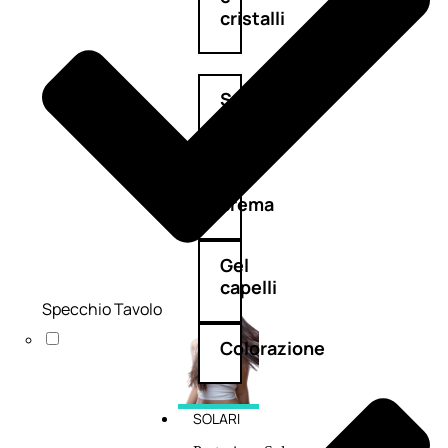
cristalli
Spray
Cera
e
crema
Gel
capelli
Specchio Tavolo
Colorazione
SOLARI