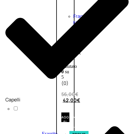
Fragranze
Nature
Donna
L’OCCITANE
EDT
VERBENA
1
Valutato
0
su
5
(0)
56,00
€
Capelli
42,00
€
AGGIUNGI
AL
CARRELLO
Esaurito