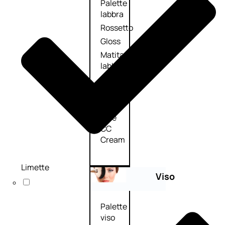
Palette
labbra
Rossetto
Gloss
Matita
labbra
Rimpolpante
Balsamo
labbra
BB e
CC
Cream
Limette
Viso
Palette
viso