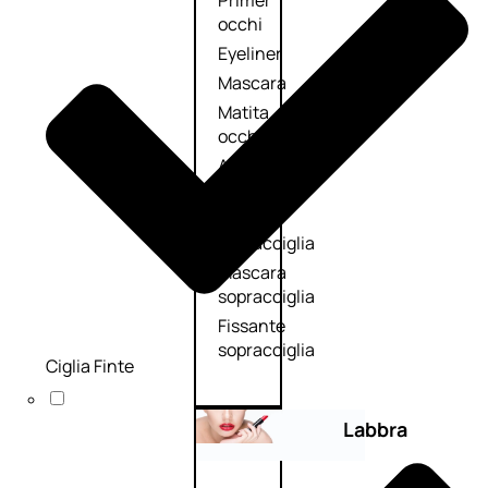
Primer
occhi
Eyeliner
Mascara
Matita
occhi
Antiocchiaie
e correttori
Matita
sopracciglia
Mascara
sopracciglia
Fissante
sopracciglia
Ciglia Finte
Labbra