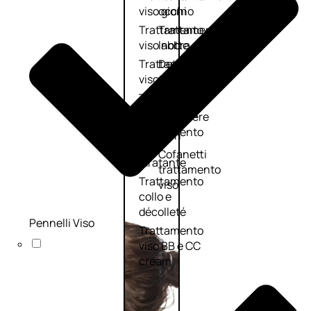
viso giorno
occhi
Trattamento
Trattamento
viso notte
labbra
Trattamento
Detergenti
viso 24 ore
trattanti
Trattamento
Scrub
viso antietà
Maschere
Trattamento
Sieri
viso
Cofanetti
idratante
trattamento
Trattamento
viso
collo e
décolleté
Pennelli Viso
Trattamento
viso BB e CC
cream