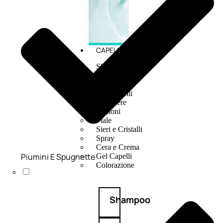
CAPELLI
Shampoo
Balsamo
Mousse
Olii Capelli
Maschere
Lozioni
Fiale
Sieri e Cristalli
Spray
Cera e Crema
Piumini E Spugnette
Gel Capelli
Colorazione
Shampoo