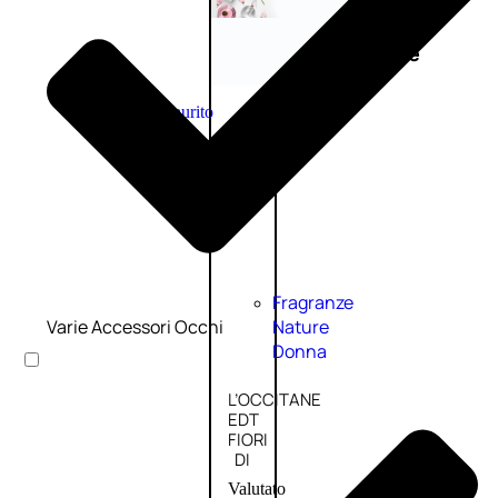
Novità
profumi
nature
Esaurito
PROMO
Fragranze
Varie Accessori Occhi
Nature
Donna
L’OCCITANE
EDT
FIORI
DI
Valutato