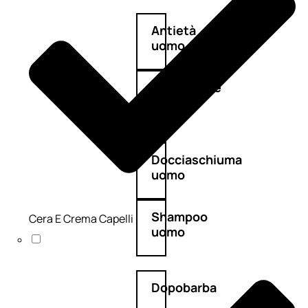
Antietà
uomo
Detergente
viso
uomo
Docciaschiuma
uomo
Shampoo
Cera E Crema Capelli
uomo
Dopobarba