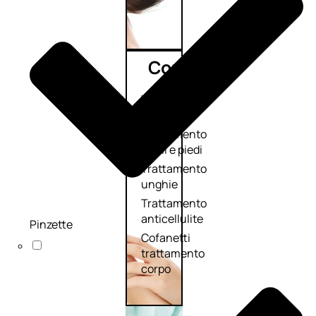
Corpo
Trattamento
corpo
Trattamento
mani e piedi
Trattamento
unghie
Trattamento
anticellulite
Pinzette
Cofanetti
trattamento
corpo