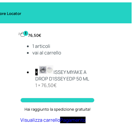
ore Locator
1
76,50
€
1
articoli
vai al carrello
×
ISSEY MIYAKE A
DROP D'ISSEY EDP 50 ML
1 ×
76,50
€
Hai raggiunto la spedizione gratuita!
Visualizza carrello
Pagamento