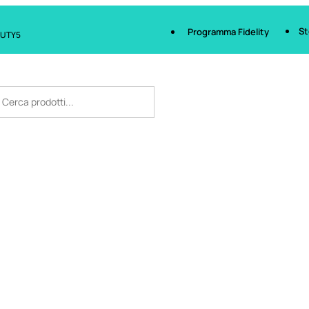
St
Programma Fidelity
AUTY5