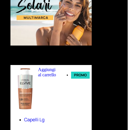
Ultimi arrivi
Aggiungi
al carrello
PROMO
Capelli Lg