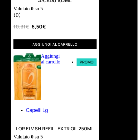
A/CADU 102ML
Valutato
0
su 5
(0)
10,31
€
6,50
€
AGGIUNGI AL CARRELLO
Aggiungi
al carrello
PROMO
Capelli Lg
LOR ELV SH REFILL EXTR OIL 250ML
Valutato
0
su 5