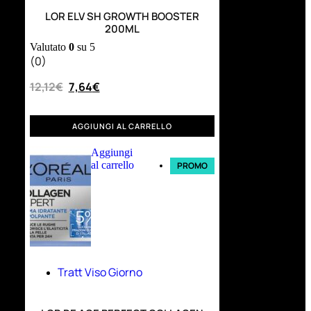
LOR ELV SH GROWTH BOOSTER
200ML
Valutato
0
su 5
(0)
12,12
€
7,64
€
AGGIUNGI AL CARRELLO
Aggiungi
al carrello
PROMO
Tratt Viso Giorno