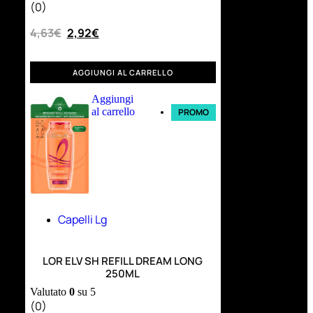
(0)
4,63
€
2,92
€
AGGIUNGI AL CARRELLO
Aggiungi
al carrello
PROMO
Capelli Lg
LOR ELV SH REFILL DREAM LONG
250ML
Valutato
0
su 5
(0)