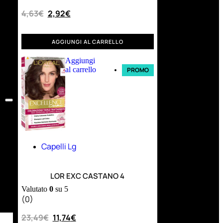
4,63
€
2,92
€
AGGIUNGI AL CARRELLO
Aggiungi
al carrello
PROMO
Capelli Lg
LOR EXC CASTANO 4
Valutato
0
su 5
(0)
23,49
€
11,74
€