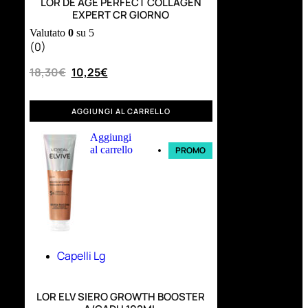
LOR DE AGE PERFECT COLLAGEN
EXPERT CR GIORNO
Valutato
0
su 5
(0)
18,30
€
10,25
€
AGGIUNGI AL CARRELLO
Aggiungi
al carrello
PROMO
Capelli Lg
LOR ELV SIERO GROWTH BOOSTER