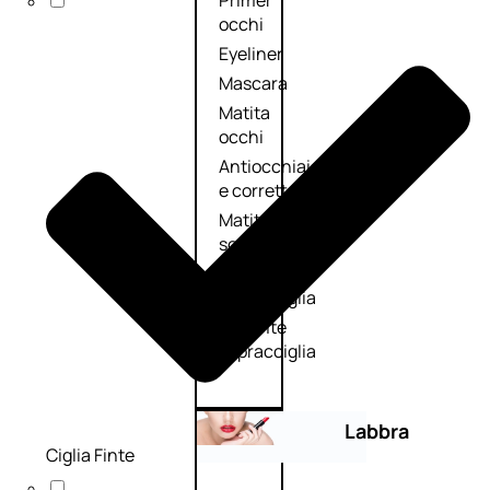
Primer
occhi
Eyeliner
Mascara
Matita
occhi
Antiocchiaie
e correttori
Matita
sopracciglia
Mascara
sopracciglia
Fissante
sopracciglia
Labbra
Ciglia Finte