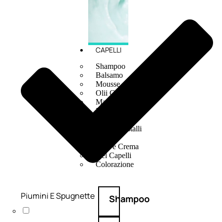
CAPELLI
Shampoo
Balsamo
Mousse
Olii Capelli
Maschere
Lozioni
Fiale
Sieri e Cristalli
Spray
Cera e Crema
Gel Capelli
Colorazione
Piumini E Spugnette
Shampoo