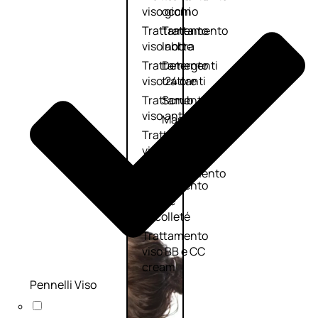
viso giorno
occhi
Trattamento
Trattamento
viso notte
labbra
Trattamento
Detergenti
viso 24 ore
trattanti
Trattamento
Scrub
viso antietà
Maschere
Trattamento
Sieri
viso
Cofanetti
idratante
trattamento
Trattamento
viso
collo e
décolleté
Trattamento
viso BB e CC
cream
Pennelli Viso