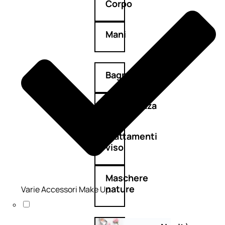
Corpo
Mani
Bagno
Detergenza
Trattamenti
viso
Maschere
nature
Varie Accessori Make Up