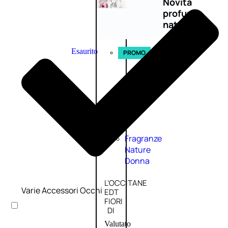
Novità
profumi
nature
Esaurito
PROMO
Fragranze
Nature
Donna
L’OCCITANE
Varie Accessori Occhi
EDT
FIORI
DI
Valutato