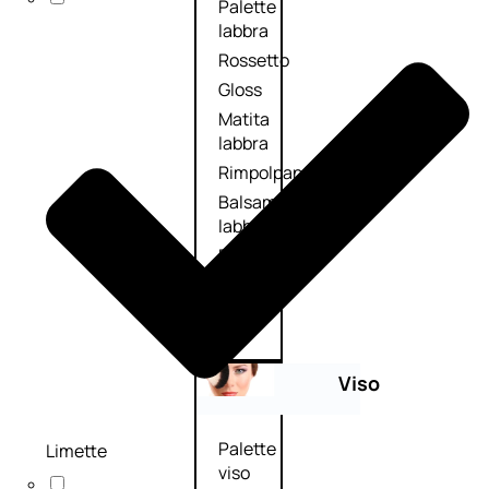
Palette
labbra
Rossetto
Gloss
Matita
labbra
Rimpolpante
Balsamo
labbra
BB e
CC
Cream
Viso
Palette
Limette
viso