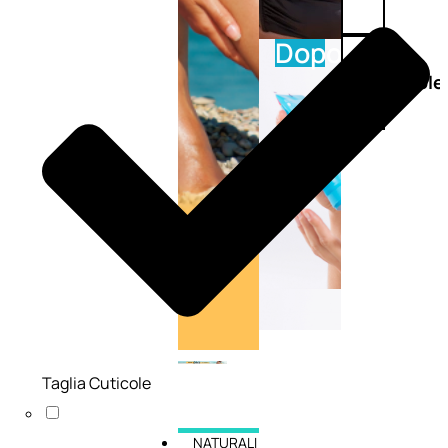
Doposole
Docce
doposole
Taglia Cuticole
NATURALI