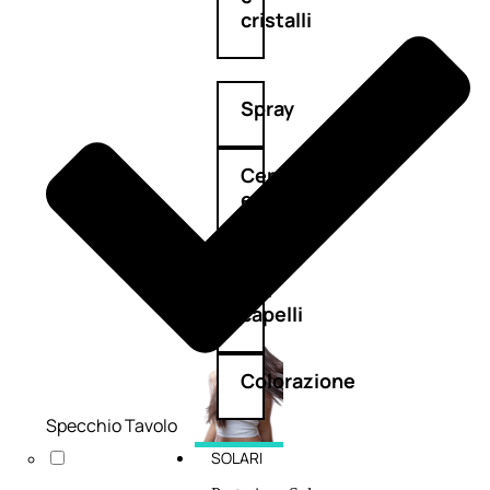
cristalli
Spray
Cera
e
crema
Gel
capelli
Colorazione
Specchio Tavolo
SOLARI