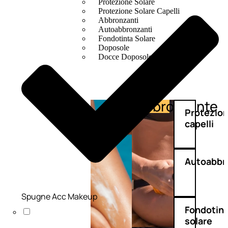
Protezione Solare
Protezione Solare Capelli
Abbronzanti
Autoabbronzanti
Fondotinta Solare
Doposole
Docce Doposole
Abbronzante
Protezione
Protezio
capelli
Autoabbr
Spugne Acc Makeup
Fondotin
solare