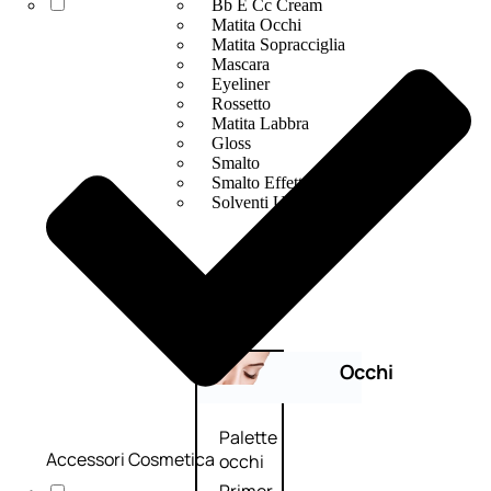
Bb E Cc Cream
Matita Occhi
Matita Sopracciglia
Mascara
Eyeliner
Rossetto
Matita Labbra
Gloss
Smalto
Smalto Effetti Speciali
Solventi Unghie
Occhi
Palette
Accessori Cosmetica
occhi