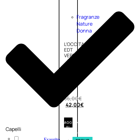
Fragranze
Nature
Donna
L’OCCITANE
EDT
VERBENA
1
Valutato
0
su
5
(0)
56,00
€
42,00
€
AGGIUNGI
AL
Capelli
CARRELLO
Esaurito