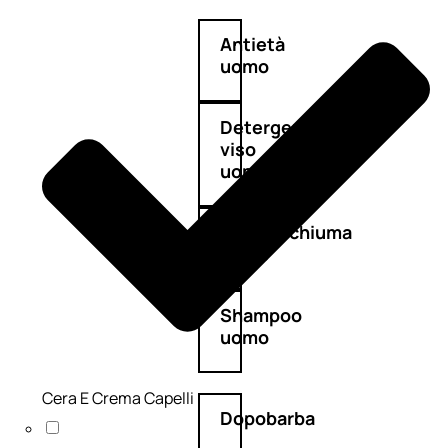
Antietà
uomo
Detergente
viso
uomo
Docciaschiuma
uomo
Shampoo
uomo
Cera E Crema Capelli
Dopobarba