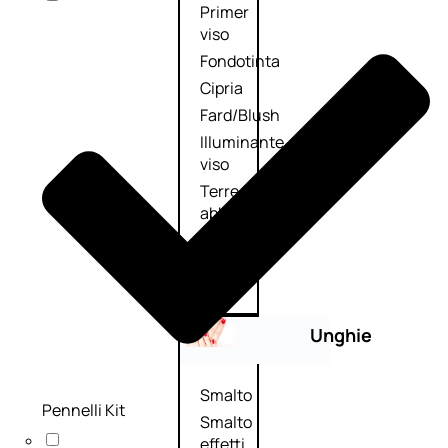
Primer
viso
Fondotinta
Cipria
Fard/Blush
Illuminante
viso
Terre
abbronzanti
Fissatore
trucco
Unghie
Smalto
Pennelli Kit
Smalto
effetti