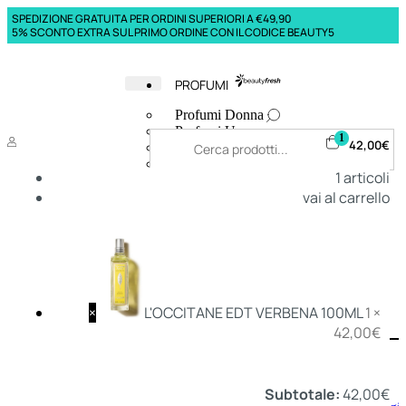
SPEDIZIONE GRATUITA PER ORDINI SUPERIORI A €49,90
5% SCONTO EXTRA SUL PRIMO ORDINE CON IL CODICE BEAUTY5
PROFUMI
Profumi Donna
Profumi Uomo
1
42,00
€
Deodoranti Donna
Deodoranti Uomo
1
articoli
Corpo Donna
vai al carrello
Corpo Uomo
Profumi Capelli
Creme Mani
Bagnodoccia Donna Profumi
Bagnodoccia Uomo Profumi
×
L'OCCITANE EDT VERBENA 100ML
1 ×
42,00
€
Deo
Donna
Uomo
Subtotale:
42,00
€