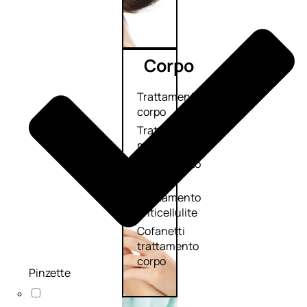
Corpo
Trattamento
corpo
Trattamento
mani e piedi
Trattamento
unghie
Trattamento
anticellulite
Cofanetti
trattamento
corpo
Pinzette