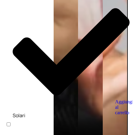
Aggiungi
al
carrello
Solari