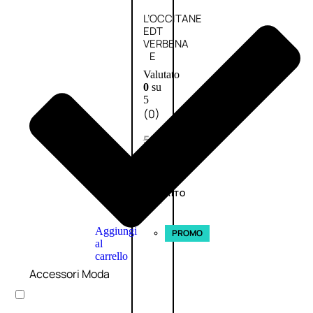
L’OCCITANE
EDT
VERBENA
E
Valutato
0
su
5
(0)
58,00
€
43,50
€
ESAURITO
Aggiungi
PROMO
al
carrello
Accessori Moda