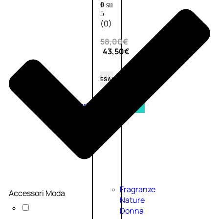
0
su
5
(0)
58,00
€
43,50
€
ESAURITO
Esaurito
PROMO
Fragranze
Accessori Moda
Nature
Donna