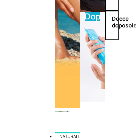
Doposole
Docce
doposole
NATURALI