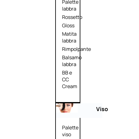
Palette
labbra
Rossetto
Gloss
Matita
labbra
Rimpolpante
Balsamo
labbra
BB e
CC
Cream
Viso
Palette
viso