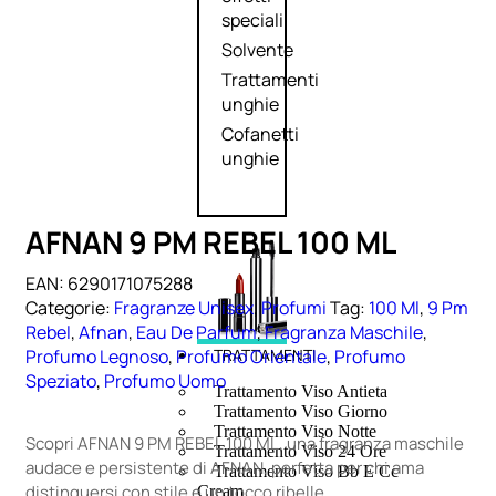
speciali
Solvente
Trattamenti
unghie
Cofanetti
unghie
AFNAN 9 PM REBEL 100 ML
EAN:
6290171075288
Categorie:
Fragranze Unisex
,
Profumi
Tag:
100 Ml
,
9 Pm
Rebel
,
Afnan
,
Eau De Parfum
,
Fragranza Maschile
,
Profumo Legnoso
,
Profumo Orientale
,
Profumo
TRATTAMENTI
Speziato
,
Profumo Uomo
Trattamento Viso Antieta
Trattamento Viso Giorno
Trattamento Viso Notte
Scopri AFNAN 9 PM REBEL 100 ML, una fragranza maschile
Trattamento Viso 24 Ore
audace e persistente di AFNAN, perfetta per chi ama
Trattamento Viso Bb E Cc
distinguersi con stile e un tocco ribelle.
Cream