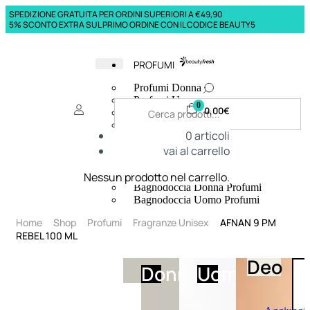
SPEDIZIONE GRATUITA PER ORDINI SUPERIORI A €49,90
5% SCONTO EXTRA SUL PRIMO ORDINE CON IL CODICE BEAUTY5
PROFUMI
Profumi Donna
Profumi Uomo
0
0,00
€
Deodoranti Donna
Deodoranti Uomo
0
articoli
Corpo Donna
vai al carrello
Corpo Uomo
Profumi Capelli
Creme Mani
Nessun prodotto nel carrello.
Bagnodoccia Donna Profumi
Bagnodoccia Uomo Profumi
Home
Shop
Profumi
Fragranze Unisex
AFNAN 9 PM
REBEL 100 ML
Deo
Donna
Uomo