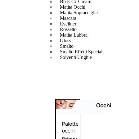
Bb E Cc Cream
Matita Occhi
Matita Sopracciglia
Mascara
Eyeliner
Rossetto
Matita Labbra
Gloss
Smalto
Smalto Effetti Speciali
Solventi Unghie
Occhi
Palette
occhi