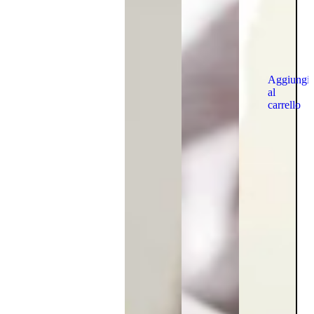
Aggiungi
al
carrello