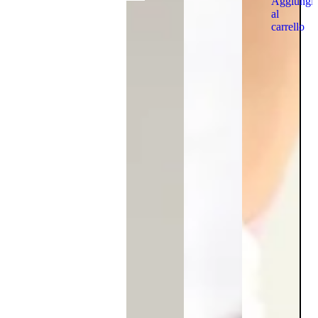
Aggiungi
al
carrello