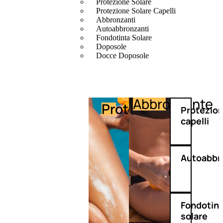
Protezione Solare
Protezione Solare Capelli
Abbronzanti
Autoabbronzanti
Fondotinta Solare
Doposole
Docce Doposole
Abbronzante
Protezione
Protezio
capelli
Autoabbr
Fondotin
solare