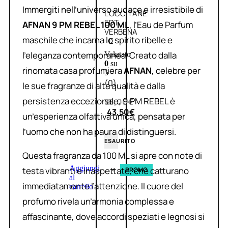
Immergiti nell’universo audace e irresistibile di
L’OCCITANE
EDT
AFNAN 9 PM REBEL 100 ML
, l’Eau de Parfum
VERBENA
maschile che incarna lo spirito ribelle e
E
l’eleganza contemporanea. Creato dalla
Valutato
0
su
rinomata casa profumiera
AFNAN
, celebre per
5
(0)
le sue fragranze di alta qualità e dalla
persistenza eccezionale, 9 PM REBEL è
58,00
€
43,50
€
un’esperienza olfattiva unica, pensata per
l’uomo che non ha paura di distinguersi.
ESAURITO
Questa fragranza da 100 ML si apre con note di
Aggiungi
testa vibranti e inaspettate, che catturano
PROMO
al
immediatamente l’attenzione. Il cuore del
carrello
profumo rivela un’armonia complessa e
affascinante, dove accordi speziati e legnosi si