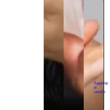
Aggiungi
al
carrello