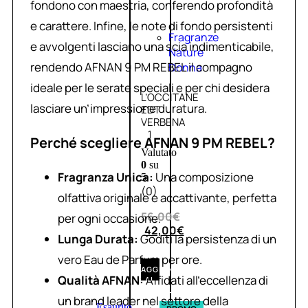
fondono con maestria, conferendo profondità
e carattere. Infine, le note di fondo persistenti
Fragranze
e avvolgenti lasciano una scia indimenticabile,
Nature
rendendo AFNAN 9 PM REBEL il compagno
Donna
ideale per le serate speciali e per chi desidera
L’OCCITANE
lasciare un’impressione duratura.
EDT
VERBENA
1
Perché scegliere AFNAN 9 PM REBEL?
Valutato
0
su
Fragranza Unica:
Una composizione
5
(0)
olfattiva originale e accattivante, perfetta
56,00
€
per ogni occasione.
42,00
€
Lunga Durata:
Goditi la persistenza di un
vero Eau de Parfum per ore.
AGGIUNGI
Qualità AFNAN:
Affidati all’eccellenza di
AL
CARRELLO
un brand leader nel settore della
Esaurito