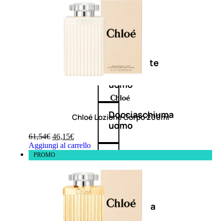
Antietà
uomo
Detergente
viso
uomo
Docciaschiuma
Chloé Lozione Corpo 200ml
uomo
61,54
€
46,15
€
Aggiungi al carrello
Shampoo
PROMO
uomo
Dopobarba