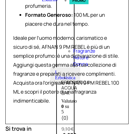
PROMO
profumeria.
Formato Generoso:
100 ML per un
piacere che dura nel tempo.
Ideale per l’uomo moderno, carismatico e
sicuro di sé, AFNAN 9 PM REBEL è più di un
Fragranze
semplice profumo: è una dichiarazione di stile.
Nature
Donna
Aggiungi questa gemma alla tua collezione di
L
fragranze e preparati a ricevere complimenti.
L’
Erboristica
Acquista ora l’originale AFNAN 9 PM REBEL 100
ERBORISTICA
ACQUA
ML e scopri il potere di una fragranza
SPR
indimenticabile.
Valutato
0
su
5
(0)
Si trova in
9,10
€