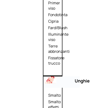
Primer
viso
Fondotinta
Cipria
Fard/Blush
Illuminante
viso
Terre
abbronzanti
Fissatore
trucco
Unghie
Smalto
Smalto
effetti