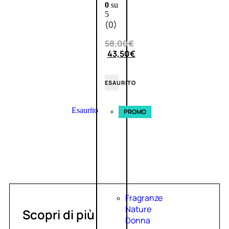
0
su
5
(0)
58,00
€
43,50
€
ESAURITO
Esaurito
PROMO
Fragranze
Nature
Scopri di più
Donna