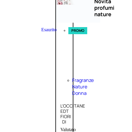
Novità
profumi
nature
Esaurito
PROMO
Fragranze
Nature
Donna
L’OCCITANE
EDT
FIORI
DI
Valutato