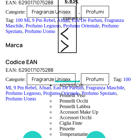
6,83
€
6290171075288
EAN:
Fragranze Unisex
Profumi
Categorie:
,
ESAURITO
Tag:
100 Ml
,
9 Pm Rebel
,
Afnan
,
Eau De Parfum
,
Fragranza
Maschile
,
Profumo Legnoso
,
Profumo Orientale
,
Profumo
Speziato
,
Profumo Uomo
Marca
Codice EAN
6290171075288
EAN:
Fragranze Unisex
Profumi
Categorie:
,
Tag:
100
ACCESSORI
Ml
,
9 Pm Rebel
,
Afnan
,
Eau De Parfum
,
Fragranza Maschile
,
Profumo Legnoso
,
Profumo Orientale
,
Profumo Speziato
,
Pennelli Viso
Profumo Uomo
Pennelli Occhi
Pennelli Labbra
Accessori Make Up
Accessori Occhi
Ciglia Finte
Pinzette
Temperamatite