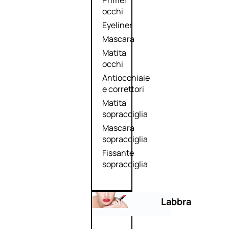
Primer
occhi
Eyeliner
Mascara
Matita
occhi
Antiocchiaie
e correttori
Matita
sopracciglia
Mascara
sopracciglia
Fissante
sopracciglia
Labbra