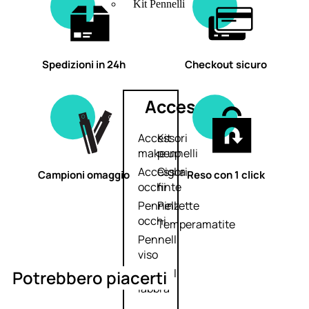
Kit Pennelli
Spedizioni in 24h
Checkout sicuro
Accessori
Accessori
Kit
make up
pennelli
Accessori
Ciglia
Campioni omaggio
Reso con 1 click
occhi
finte
Pennelli
Pinzette
occhi
Temperamatite
Pennelli
viso
Pennelli
Potrebbero piacerti
labbra