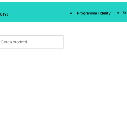
St
Programma Fidelity
AUTY5