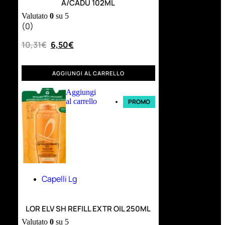
A/CADU 102ML
Valutato
0
su 5
(0)
10,31
€
6,50
€
AGGIUNGI AL CARRELLO
Aggiungi
al carrello
PROMO
Capelli Lg
LOR ELV SH REFILL EXTR OIL 250ML
Valutato
0
su 5