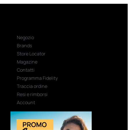
Negozio
Brands
Store Locator
Magazine
Contatti
Programma Fidelity
Traccia ordine
Resi e rimborsi
Account