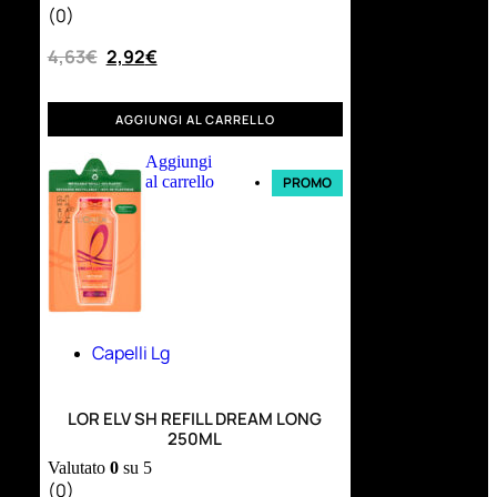
(0)
4,63
€
2,92
€
AGGIUNGI AL CARRELLO
Aggiungi
al carrello
PROMO
Capelli Lg
LOR ELV SH REFILL DREAM LONG
250ML
Valutato
0
su 5
(0)