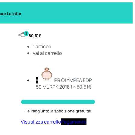
ore Locator
1
80,61
€
1
articoli
vai al carrello
×
PR OLYMPEA EDP
50 ML RPK 2018
1 ×
80,61
€
Hai raggiunto la spedizione gratuita!
Visualizza carrello
Pagamento