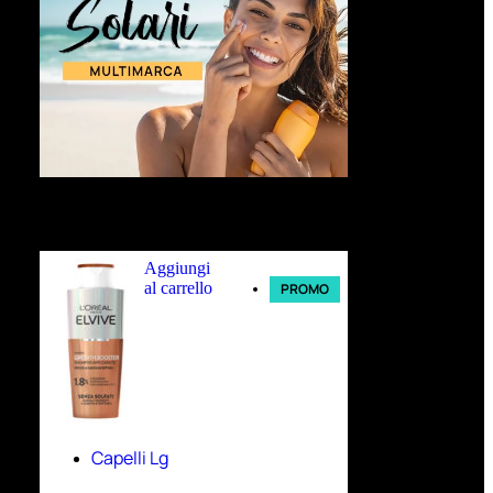
Ultimi arrivi
Aggiungi
al carrello
PROMO
Capelli Lg