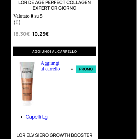
LOR DE AGE PERFECT COLLAGEN
EXPERT CR GIORNO
Valutato
0
su 5
(0)
18,30
€
10,25
€
AGGIUNGI AL CARRELLO
Aggiungi
al carrello
PROMO
Capelli Lg
LOR ELV SIERO GROWTH BOOSTER