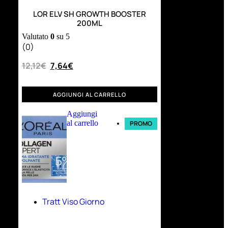
LOR ELV SH GROWTH BOOSTER
200ML
Valutato
0
su 5
(0)
12,12
€
7,64
€
AGGIUNGI AL CARRELLO
Aggiungi
al carrello
PROMO
Tratt Viso Giorno