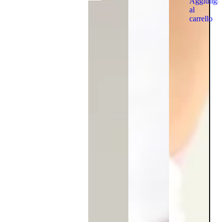
Aggiungi
al
carrello