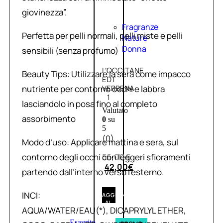
giovinezza”.
Fragranze
Perfetta per pelli normali, pelli miste e pelli
Nature
Donna
sensibili (senza profumo)
L’OCCITANE
Beauty Tips: Utilizzare la sera come impacco
EDT
nutriente per contorno occhi e labbra
VERBENA
1
lasciandolo in posa fino al completo
Valutato
assorbimento
0
su
5
(0)
Modo d’uso: Applicare mattina e sera, sul
contorno degli occhi con leggeri sfioramenti
56,00
€
42,00
€
partendo dall’interno verso l’esterno.
INCI:
AGGIUNGI
AL
AQUA/WATER/EAU(*), DICAPRYLYL ETHER,
CARRELLO
Esaurito