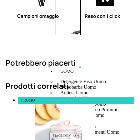
Campioni omaggio
Reso con 1 click
Potrebbero piacerti
UOMO
Detergente Viso Uomo
Prodotti correlati
Dopobarba Uomo
Antieta Uomo
Anticaduta Uomo
PROMO
Contorno Occhi Uomo
Bagnodoccia Uomo Profumi
Docciaschiuma Uomo
Corpo Uomo
Deodoranti Uomo
Confezioni Trattamenti Uomo