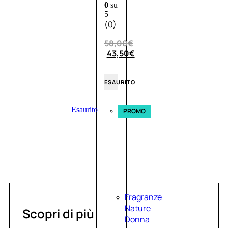
0
su
5
(0)
58,00
€
43,50
€
ESAURITO
Esaurito
PROMO
Fragranze
Nature
Scopri di più
Donna