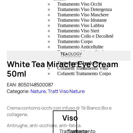
Trattamento Viso Occhi
Trattamento Viso Detergenza
Trattamento Viso Maschere
Trattamento Viso Idratante
Trattamento Viso Labbra
Trattamento Viso Sieri
Trattamento Collo e Decolleté
Trattamento Corpo
Trattamento Anticellulite
Trattamento Mani e Piedi
Trattamento Unghie
White Tea Miracle Eye Cream
Trattamento Deodoranti
Cofanetti Trattamento Viso
50ml
Cofanetti Trattamento Corpo
EAN:
8050148500087
Categorie:
Nature
,
Tratt Viso Nature
Crema contorno occhi con infuso di Tè Bianco Bio e
collagene.
Viso
Antirughe, anti-occhiaie, anti-fatica.
Trattamento
Trattamento