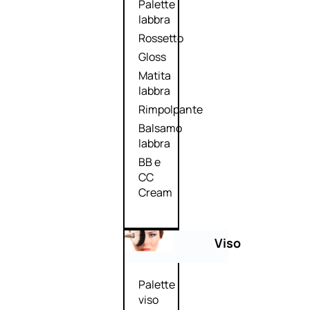
Palette
labbra
Rossetto
Gloss
Matita
labbra
Rimpolpante
Balsamo
labbra
BB e
CC
Cream
Viso
Palette
viso