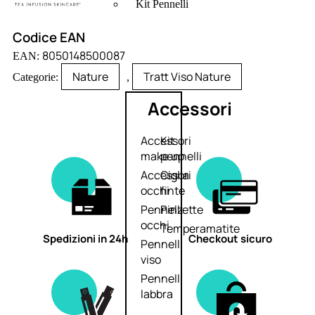
Kit Pennelli
Codice EAN
8050148500087
EAN:
Nature
Tratt Viso Nature
Categorie:
,
Accessori
Accessori
Kit
make up
pennelli
Accessori
Ciglia
occhi
finte
Pennelli
Pinzette
occhi
Temperamatite
Spedizioni in 24h
Checkout sicuro
Pennelli
viso
Pennelli
labbra