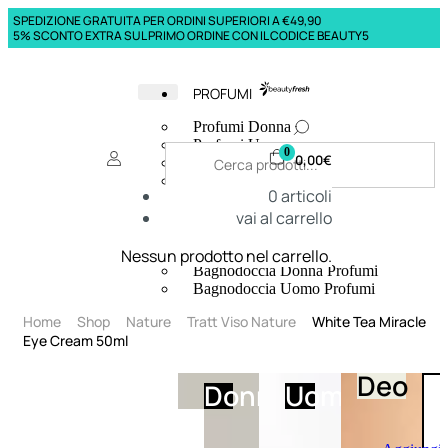
SPEDIZIONE GRATUITA PER ORDINI SUPERIORI A €49,90
5% SCONTO EXTRA SUL PRIMO ORDINE CON IL CODICE BEAUTY5
PROFUMI
Profumi Donna
Profumi Uomo
0
0,00
€
Deodoranti Donna
Deodoranti Uomo
0
articoli
Corpo Donna
vai al carrello
Corpo Uomo
Profumi Capelli
Creme Mani
Nessun prodotto nel carrello.
Bagnodoccia Donna Profumi
Bagnodoccia Uomo Profumi
Home
Shop
Nature
Tratt Viso Nature
White Tea Miracle
Eye Cream 50ml
Deo
Donna
Uomo