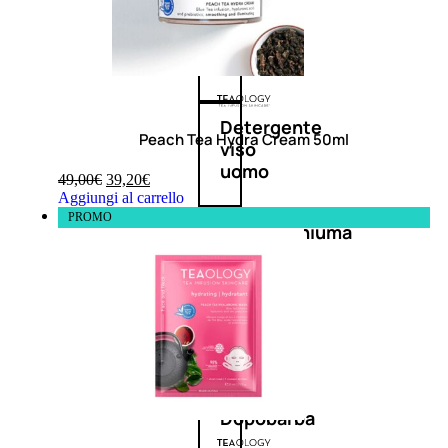
Antietà
uomo
Detergente
Peach Tea Hydra Cream 50ml
viso
uomo
49,00
€
39,20
€
Aggiungi al carrello
PROMO
Docciaschiuma
uomo
Shampoo
uomo
Dopobarba