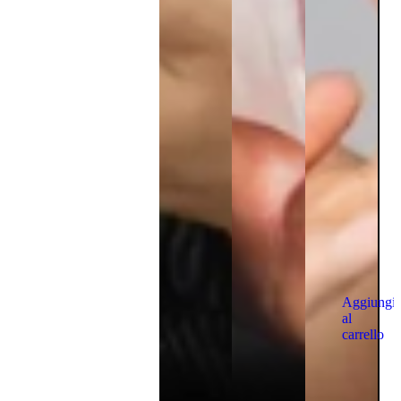
Aggiungi
al
carrello