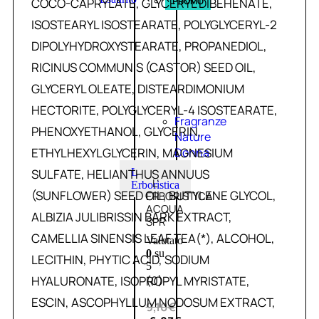
COCO-CAPRYLATE, GLYCERYL DIBEHENATE,
PROMO
ISOSTEARYL ISOSTEARATE, POLYGLYCERYL-2
DIPOLYHYDROXYSTEARATE, PROPANEDIOL,
RICINUS COMMUNIS (CASTOR) SEED OIL,
GLYCERYL OLEATE, DISTEARDIMONIUM
HECTORITE, POLYGLYCERYL-4 ISOSTEARATE,
Fragranze
PHENOXYETHANOL, GLYCERIN,
Nature
ETHYLHEXYLGLYCERIN, MAGNESIUM
Donna
SULFATE, HELIANTHUS ANNUUS
L
L’
Erboristica
(SUNFLOWER) SEED OIL, BUTYLENE GLYCOL,
ERBORISTICA
ACQUA
ALBIZIA JULIBRISSIN BARK EXTRACT,
SPR
CAMELLIA SINENSIS LEAF TEA(*), ALCOHOL,
Valutato
0
su
LECITHIN, PHYTIC ACID, SODIUM
5
HYALURONATE, ISOPROPYL MYRISTATE,
(0)
ESCIN, ASCOPHYLLUM NODOSUM EXTRACT,
9,10
€