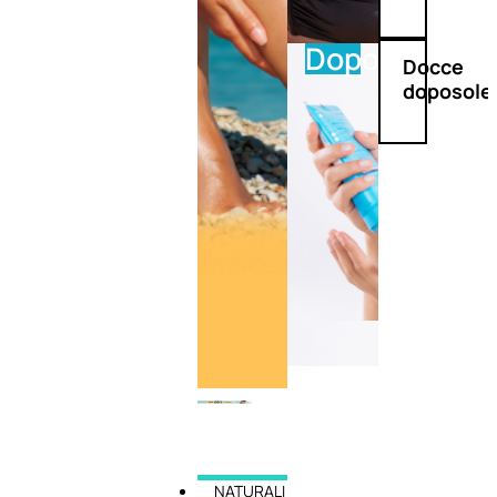
Doposole
Docce
doposole
NATURALI