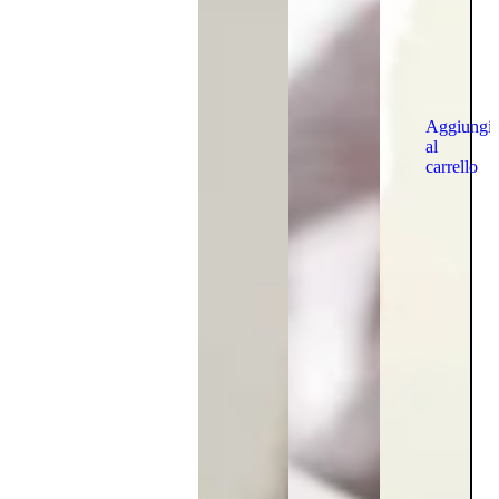
Aggiungi
al
carrello