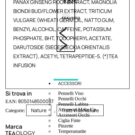
6,83
€
PANAX GINSENG ROOT EXTRACT, MAGNOLIA
BIONDII BUD/FLOWER EXTRACT, TRITICUM
ESAURITO
VULGARE (WHEAT) GERM OIL, NATTO GUM,
BENZYL ALCOHOL, CAFFEINE, POTASSIUM
PHOSPHATE, BHT, TOCOPHERYL ACETATE,
DARUTOSIDE (SIEGESBECKIA ORIENTALIS
EXTRACT), ACETYL TETRAPEPTIDE-5. (*)TEA
INFUSION
ACCESSORI
Si trova in
Pennelli Viso
Pennelli Occhi
8050148500087
EAN:
Pennelli Labbra
Nature
Tratt Viso Nature
Accessori Make Up
Categorie:
,
Accessori Occhi
Ciglia Finte
Marca
Pinzette
Temperamatite