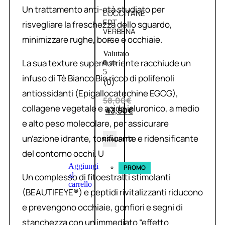
Un trattamento anti-età studiato per
L’OCCITANE
EDT
risvegliare la freschezza dello sguardo,
VERBENA
minimizzare rughe, borse e occhiaie.
E
Valutato
La sua texture supernutriente racchiude un
0
su
5
infuso di Tè Bianco Bio ricco di polifenoli
(0)
antiossidanti (Epigallocatechine EGCG),
58,00
€
collagene vegetale e acido ialuronico, a medio
43,50
€
e alto peso molecolare, per assicurare
un’azione idrante, tonificante e ridensificante
ESAURITO
del contorno occhi. U
Aggiungi
PROMO
al
Un complesso di fitoestratti stimolanti
carrello
(BEAUTIFEYE®) e peptidi rivitalizzanti riducono
e prevengono occhiaie, gonfiori e segni di
stanchezza con un immediato “effetto