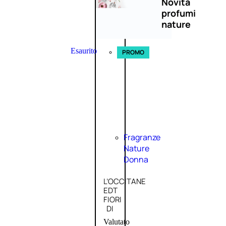
Novità
profumi
nature
Esaurito
PROMO
Fragranze
Nature
Donna
L’OCCITANE
EDT
FIORI
DI
Valutato