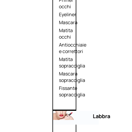
Primer
occhi
Eyeliner
Mascara
Matita
occhi
Antiocchiaie
e correttori
Matita
sopracciglia
Mascara
sopracciglia
Fissante
sopracciglia
Labbra