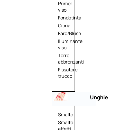
Primer
viso
Fondotinta
Cipria
Fard/Blush
Illuminante
viso
Terre
abbronzanti
Fissatore
trucco
Unghie
Smalto
Smalto
effetti