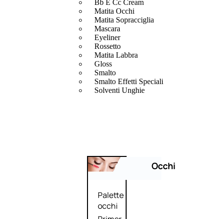
Bb E Cc Cream
Matita Occhi
Matita Sopracciglia
Mascara
Eyeliner
Rossetto
Matita Labbra
Gloss
Smalto
Smalto Effetti Speciali
Solventi Unghie
Occhi
Palette
occhi