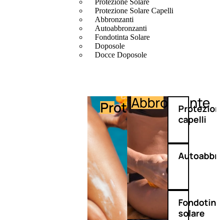
Protezione Solare
Protezione Solare Capelli
Abbronzanti
Autoabbronzanti
Fondotinta Solare
Doposole
Docce Doposole
Abbronzante
Protezione
Protezio
capelli
Autoabbr
Fondotin
solare