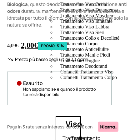
Biologica
, questo deodorante offre una protezione
anti
Trattamento Viso Occhi
Trattamento Viso Detergenza
odore
duratura, mantenendo la pelle fresca, asciutta e
Trattamento Viso Maschere
idratata per tutto il giorno, con la delicatezza che solo la
Trattamento Viso Idratante
natura sa offrire.
Trattamento Viso Labbra
Trattamento Viso Sieri
Trattamento Collo e Decolleté
Trattamento Corpo
2,00
€
4,09
€
PROMO -51%
Trattamento Anticellulite
Trattamento Mani e Piedi
Prezzo più basso degli ultimi 30 giorni:
Trattamento Unghie
Trattamento Deodoranti
Cofanetti Trattamento Viso
Cofanetti Trattamento Corpo
Esaurito
Non sappiamo se e quando il prodotto
tornerà disponibile
Viso
Paga in 3 rate senza interessi
da
0,67€
con
Trattamento
Trattamento