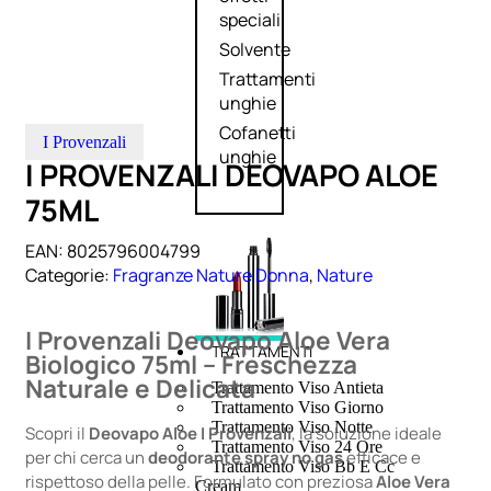
speciali
Solvente
Trattamenti
unghie
Cofanetti
I Provenzali
unghie
I PROVENZALI DEOVAPO ALOE
75ML
EAN:
8025796004799
Categorie:
Fragranze Nature Donna
,
Nature
I Provenzali Deovapo Aloe Vera
TRATTAMENTI
Biologico 75ml – Freschezza
Naturale e Delicata
Trattamento Viso Antieta
Trattamento Viso Giorno
Trattamento Viso Notte
Scopri il
Deovapo Aloe I Provenzali
, la soluzione ideale
Trattamento Viso 24 Ore
per chi cerca un
deodorante spray no gas
efficace e
Trattamento Viso Bb E Cc
rispettoso della pelle. Formulato con preziosa
Aloe Vera
Cream