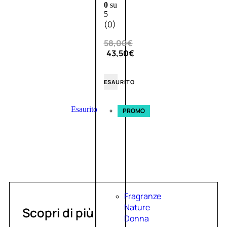
0
su
5
(0)
58,00
€
43,50
€
ESAURITO
Esaurito
PROMO
Fragranze
Nature
Scopri di più
Donna