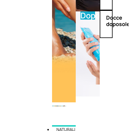
Doposole
Docce
doposole
NATURALI