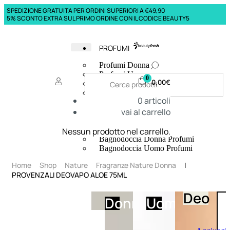
SPEDIZIONE GRATUITA PER ORDINI SUPERIORI A €49,90
5% SCONTO EXTRA SUL PRIMO ORDINE CON IL CODICE BEAUTY5
PROFUMI
Profumi Donna
Profumi Uomo
0
0,00
€
Deodoranti Donna
Deodoranti Uomo
0
articoli
Corpo Donna
vai al carrello
Corpo Uomo
Profumi Capelli
Creme Mani
Nessun prodotto nel carrello.
Bagnodoccia Donna Profumi
Bagnodoccia Uomo Profumi
Home
Shop
Nature
Fragranze Nature Donna
I
PROVENZALI DEOVAPO ALOE 75ML
Deo
Donna
Uomo