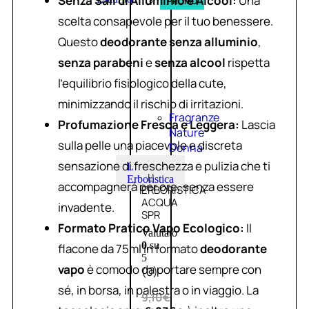
Senza Sali di Alluminio e Alcool:
Una
PROMO
scelta consapevole per il tuo benessere.
Questo
deodorante senza alluminio
,
senza parabeni
e
senza alcool
rispetta
l’equilibrio fisiologico della cute,
minimizzando il rischio di irritazioni.
Fragranze
Profumazione Fresca e Leggera:
Lascia
Nature
sulla pelle una piacevole e discreta
Donna
sensazione di freschezza e pulizia che ti
L
L’
Erboristica
accompagnerà per ore, senza essere
ERBORISTICA
ACQUA
invadente.
SPR
Formato Pratico Vapo Ecologico:
Il
Valutato
0
su
flacone da 75ml in formato
deodorante
5
vapo
è comodo da portare sempre con
(0)
sé, in borsa, in palestra o in viaggio. La
9,10
€