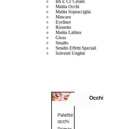
Bb E Cc Cream
Matita Occhi
Matita Sopracciglia
Mascara
Eyeliner
Rossetto
Matita Labbra
Gloss
Smalto
Smalto Effetti Speciali
Solventi Unghie
Occhi
Palette
occhi