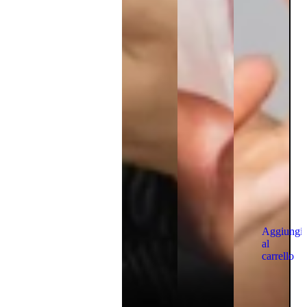
Aggiungi
al
carrello