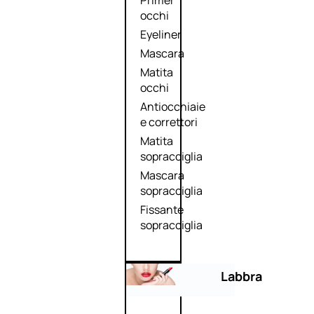
Primer
occhi
Eyeliner
Mascara
Matita
occhi
Antiocchiaie
e correttori
Matita
sopracciglia
Mascara
sopracciglia
Fissante
sopracciglia
Labbra