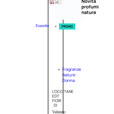
Novità
profumi
nature
Esaurito
PROMO
Fragranze
Nature
Donna
L’OCCITANE
EDT
FIORI
DI
Valutato