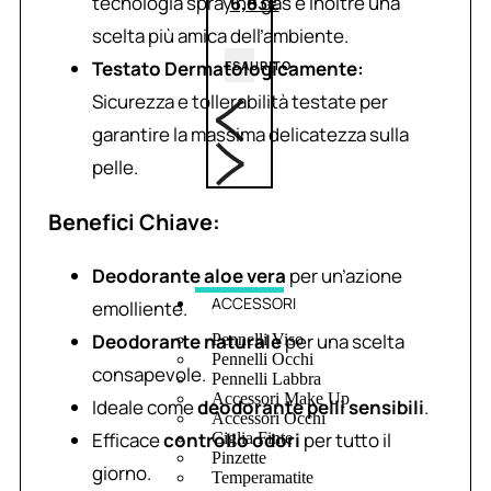
tecnologia spray no gas è inoltre una
6,83
€
scelta più amica dell’ambiente.
Testato Dermatologicamente:
ESAURITO
Sicurezza e tollerabilità testate per
garantire la massima delicatezza sulla
pelle.
Benefici Chiave:
Deodorante aloe vera
per un’azione
ACCESSORI
emolliente.
Deodorante naturale
per una scelta
Pennelli Viso
Pennelli Occhi
consapevole.
Pennelli Labbra
Accessori Make Up
Ideale come
deodorante pelli sensibili
.
Accessori Occhi
Efficace
controllo odori
per tutto il
Ciglia Finte
Pinzette
giorno.
Temperamatite