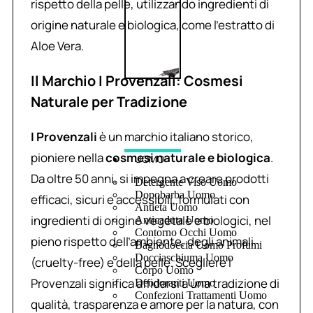
rispetto della pelle, utilizzando ingredienti di
origine naturale e biologica, come l’estratto di
Aloe Vera.
Il Marchio I Provenzali: Cosmesi
Naturale per Tradizione
I Provenzali
è un marchio italiano storico,
pioniere nella
cosmesi naturale e biologica
.
UOMO
Da oltre 50 anni, si impegna a creare prodotti
Detergente Viso Uomo
Dopobarba Uomo
efficaci, sicuri e accessibili, formulati con
Antieta Uomo
ingredienti di origine vegetale e biologici, nel
Anticaduta Uomo
Contorno Occhi Uomo
pieno rispetto dell’ambiente, degli animali
Bagnodoccia Uomo Profumi
Docciaschiuma Uomo
(cruelty-free) e della pelle. Scegliere I
Corpo Uomo
Provenzali significa affidarsi a una tradizione di
Deodoranti Uomo
Confezioni Trattamenti Uomo
qualità, trasparenza e amore per la natura, con