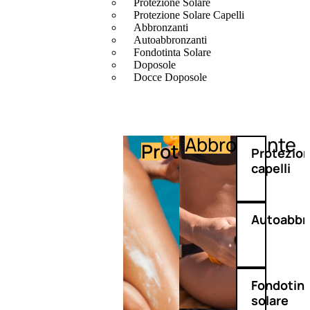
Protezione Solare
Protezione Solare Capelli
Abbronzanti
Autoabbronzanti
Fondotinta Solare
Doposole
Docce Doposole
Abbronzante
Protezione
Protezio
capelli
Autoabbr
Fondotin
solare