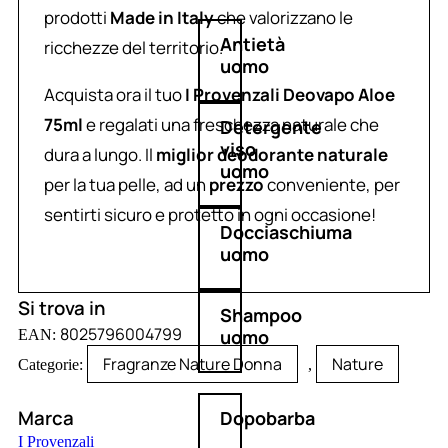
prodotti
Made in Italy
che valorizzano le
Antietà
ricchezze del territorio.
uomo
Acquista ora il tuo
I Provenzali Deovapo Aloe
75ml
e regalati una freschezza naturale che
Detergente
viso
dura a lungo. Il
miglior deodorante naturale
uomo
per la tua pelle, ad un
prezzo
conveniente, per
sentirti sicuro e protetto in ogni occasione!
Docciaschiuma
uomo
Si trova in
Shampoo
8025796004799
uomo
EAN:
Fragranze Nature Donna
Nature
Categorie:
,
Marca
Dopobarba
I Provenzali