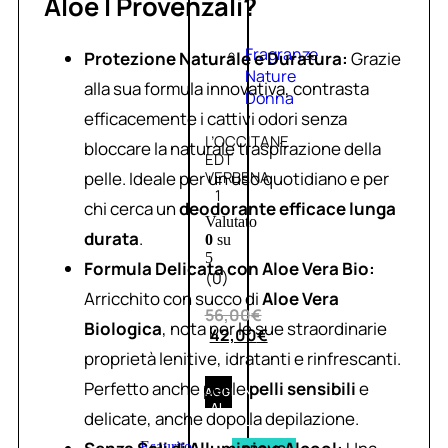
Aloe I Provenzali?
Fragranze
Protezione Naturale e Duratura:
Grazie
Nature
alla sua formula innovativa, contrasta
Donna
efficacemente i cattivi odori senza
L’OCCITANE
bloccare la naturale traspirazione della
EDT
pelle. Ideale per un uso quotidiano e per
VERBENA
1
chi cerca un
deodorante efficace lunga
Valutato
durata
.
0
su
5
Formula Delicata con Aloe Vera Bio:
(0)
Arricchito con succo di
Aloe Vera
56,00
€
Biologica
, nota per le sue straordinarie
42,00
€
proprietà lenitive, idratanti e rinfrescanti.
Perfetto anche per le
pelli sensibili
e
AGGIUNGI
AL
delicate, anche dopo la depilazione.
CARRELLO
Esaurito