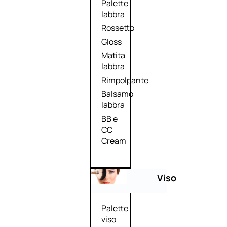
Palette
labbra
Rossetto
Gloss
Matita
labbra
Rimpolpante
Balsamo
labbra
BB e
CC
Cream
Viso
Palette
viso