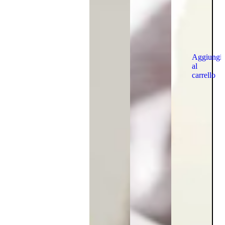
Aggiungi
al
carrello