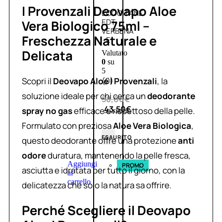
I Provenzali Deovapo Aloe
L’OCCITANE
EDT
Vera Biologico 75ml –
VERBENA
Freschezza Naturale e
E
Delicata
Valutato
0
su
5
Scopri il
Deovapo Aloe I Provenzali
, la
(0)
soluzione ideale per chi cerca un
deodorante
58,00
€
43,50
€
spray no gas
efficace e rispettoso della pelle.
Formulato con preziosa
Aloe Vera Biologica
,
ESAURITO
questo deodorante offre una protezione
anti
odore
duratura, mantenendo la pelle fresca,
Aggiungi
PROMO
asciutta e idratata per tutto il giorno, con la
al
carrello
delicatezza che solo la natura sa offrire.
Perché Scegliere il Deovapo