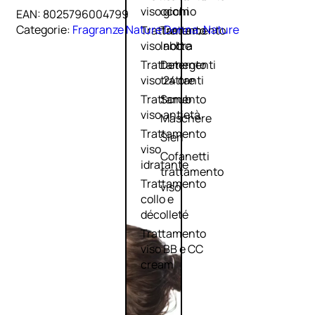
viso giorno
occhi
EAN:
8025796004799
Categorie:
Fragranze Nature Donna
,
Nature
Trattamento
Trattamento
viso notte
labbra
Trattamento
Detergenti
viso 24 ore
trattanti
Trattamento
Scrub
viso antietà
Maschere
Trattamento
Sieri
viso
Cofanetti
idratante
trattamento
Trattamento
viso
collo e
décolleté
Trattamento
viso BB e CC
cream