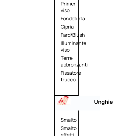
Primer
viso
Fondotinta
Cipria
Fard/Blush
Illuminante
viso
Terre
abbronzanti
Fissatore
trucco
Unghie
Smalto
Smalto
effetti