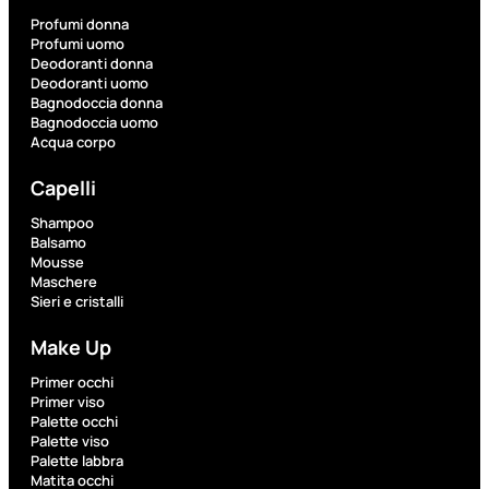
Profumi donna
Profumi uomo
Fragranze
Deodoranti donna
Nature
Deodoranti uomo
Bagnodoccia donna
Donna
Bagnodoccia uomo
Acqua corpo
L’OCCITANE
EDT
Capelli
VERBENA
1
Shampoo
Balsamo
Valutato
Mousse
0
su
Maschere
5
Sieri e cristalli
(0)
56,00
€
Make Up
42,00
€
Primer occhi
Primer viso
Palette occhi
AGGIUNGI
Palette viso
AL
Palette labbra
CARRELLO
Matita occhi
Esaurito