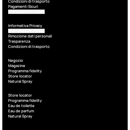
Condizioni di trasporto
Kit Pennelli
Pagamenti Sicuri
Impostazioni cookie
Informativa Privacy
Impostazioni cookie
Rimozione dati personali
Trasparenza
Accessori
Condizioni di trasporto
Accessori
Kit
Negozio
make up
pennelli
Magazine
Programma fidelity
Accessori
Ciglia
Store locator
occhi
finte
Natural Spray
Pennelli
Pinzette
occhi
Temperamatite
Store locator
Pennelli
Programma fidelity
Eau de toilette
viso
Eau de parfum
Pennelli
Natural Spray
labbra