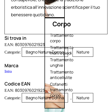
erboristica all’innovazione scientifica per il tuo
benessere quotidiano.
Corpo
Trattamento
Si trova in
corpo
8030976021923
EAN:
Trattamento
Bagno Nature Donna
Nature
Categorie:
,
mani e piedi
Trattamento
Marca
unghie
Intra
Trattamento
anticellulite
Codice EAN
Cofanetti
trattamento
8030976021923
EAN:
corpo
Bagno Nature Donna
Nature
Categorie:
,