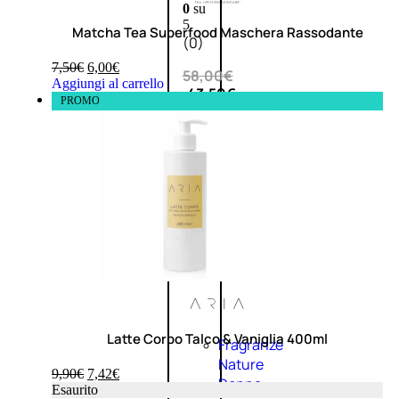
0
su
5
Matcha Tea Superfood Maschera Rassodante
(0)
7,50
€
6,00
€
58,00
€
Aggiungi al carrello
43,50
€
PROMO
ESAURITO
Esaurito
PROMO
Latte Corpo Talco & Vaniglia 400ml
Fragranze
Nature
9,90
€
7,42
€
Donna
Esaurito