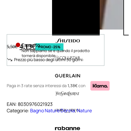
Esaurito
4,13
€
5,50
€
PROMO -25%
Non sappiamo se e quando il prodotto
tornerà disponibile
Prezzo più basso degli ultimi 30 giorni:
Paga in 3 rate senza interessi
da
1,38€
con
EAN:
8030976021923
Categorie:
Bagno Nature Donna
,
Nature