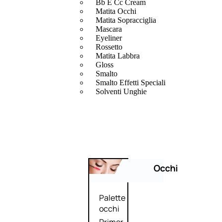
Bb E Cc Cream
Matita Occhi
Matita Sopracciglia
Mascara
Eyeliner
Rossetto
Matita Labbra
Gloss
Smalto
Smalto Effetti Speciali
Solventi Unghie
Occhi
Palette
occhi