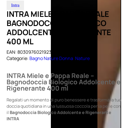
Intra
INTRA MIELE E PAPPA REALE
BAGNODOCCIA BIOLOGICO
ADDOLCENTE RIGENERANTE
400 ML
EAN:
8030976021923
Categorie:
Bagno Nature Donna
,
Nature
INTRA Miele e Pappa Reale –
Bagnodoccia Biologico Addolcente e
Rigenerante 400 ml
Regalati un momento di puro benessere e trasforma la tua
doccia quotidiana in una lussuosa coccola per la pelle con
il
Bagnodoccia Biologico Addolcente e Rigenerante
INTRA