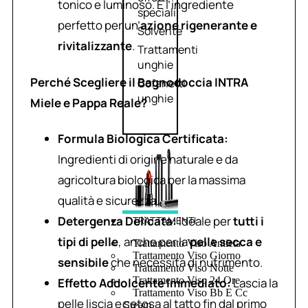
tonico e luminoso. È l’ingrediente
speciali
perfetto per un’
azione rigenerante e
Solvente
rivitalizzante
.
Trattamenti
unghie
Perché Scegliere il Bagnodoccia INTRA
Cofanetti
unghie
Miele e Pappa Reale?
Formula Biologica Certificata:
Ingredienti di origine naturale e da
agricoltura biologica per la massima
qualità e sicurezza.
Detergenza Delicata:
Ideale per
tutti i
TRATTAMENTI
tipi di pelle
, anche per la
pelle secca e
Trattamento Viso Antieta
Trattamento Viso Giorno
sensibile
che necessita di nutrimento.
Trattamento Viso Notte
Trattamento Viso 24 Ore
Effetto Addolcente Immediato:
Lascia la
Trattamento Viso Bb E Cc
pelle liscia e setosa al tatto fin dal primo
Cream