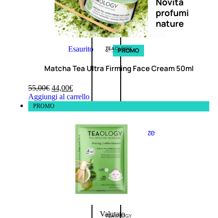
Novità
profumi
nature
Esaurito
PROMO
Matcha Tea Ultra Firming Face Cream 50ml
55,00
€
44,00
€
Aggiungi al carrello
PROMO
Fragranze
Nature
Donna
L’OCCITANE
EDT
FIORI
DI
Valutato