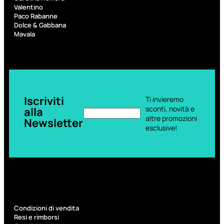
6,83
€
Valentino
Paco Rabanne
Dolce & Gabbana
ESAURITO
Mavala
Iscriviti
Ti invieremo
sconti, novità e
alla
altre promozioni
Newsletter
esclusive!
ACCESSORI
Pennelli Viso
Pennelli Occhi
Pennelli Labbra
Accessori Make Up
Accessori Occhi
Ciglia Finte
Condizioni di vendita
Pinzette
Resi e rimborsi
Temperamatite