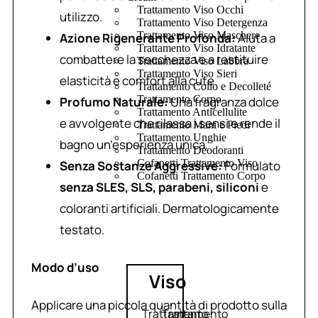
Trattamento Viso Occhi
utilizzo.
Trattamento Viso Detergenza
Trattamento Viso Maschere
Azione Rigenerante Profonda:
Aiuta a
Trattamento Viso Idratante
combattere la secchezza e a restituire
Trattamento Viso Labbra
Trattamento Viso Sieri
elasticità e comfort alla cute.
Trattamento Collo e Decolleté
Trattamento Corpo
Profumo Naturale:
Una fragranza dolce
Trattamento Anticellulite
e avvolgente che rilassa i sensi e rende il
Trattamento Mani e Piedi
Trattamento Unghie
bagno un’esperienza unica.
Trattamento Deodoranti
Cofanetti Trattamento Viso
Senza Sostanze Aggressive:
Formulato
Cofanetti Trattamento Corpo
senza SLES, SLS, parabeni, siliconi
e
coloranti artificiali. Dermatologicamente
testato.
Modo d’uso
Viso
Applicare una piccola quantità di prodotto sulla
Trattamento
Trattamento