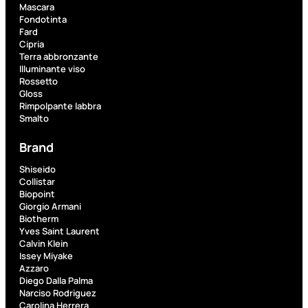
PROMO
Mascara
Fondotinta
Fard
Cipria
Terra abbronzante
Illuminante viso
Rossetto
Gloss
Rimpolpante labbra
Fragranze
Smalto
Nature
Brand
Donna
L
Shiseido
L’
Erboristica
Collistar
ERBORISTICA
Biopoint
ACQUA
Giorgio Armani
SPR
Biotherm
Yves Saint Laurent
Valutato
Calvin Klein
0
su
Issey Miyake
5
Azzaro
(0)
Diego Dalla Palma
Narciso Rodriguez
9,10
€
Carolina Herrera