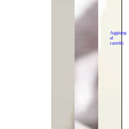
Aggiungi
al
carrello