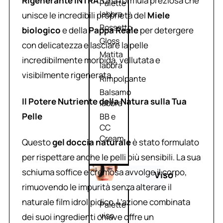
Rigenerante INTRA
. Una formula preziosa che
Palette
labbra
unisce le incredibili proprietà del
Miele
Rossetto
biologico
e della
Pappa Reale
per detergere
Gloss
con delicatezza e lasciare la pelle
Matita
incredibilmente morbida, vellutata e
labbra
visibilmente rigenerata.
Rimpolpante
Balsamo
Il Potere Nutriente della Natura sulla Tua
labbra
Pelle
BB e
CC
Cream
Questo
gel doccia naturale
è stato formulato
per rispettare anche le pelli più sensibili. La sua
schiuma soffice e cremosa avvolge il corpo,
Viso
rimuovendo le impurità senza alterare il
naturale film idrolipidico. L’azione combinata
Palette
viso
dei suoi ingredienti chiave offre un