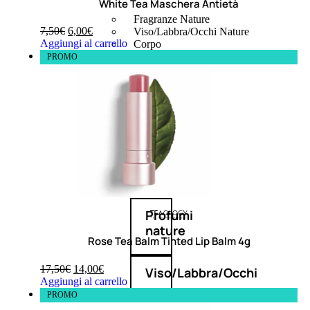
White Tea Maschera Antietà
Fragranze Nature
7,50
€
6,00
€
Viso/Labbra/Occhi Nature
Aggiungi al carrello
Corpo
Mani
PROMO
Maschera Nature
Trattamenti Viso
Detergenza
Bagno Nature
Deodoranti
Profumi
nature
Rose Tea Balm Tinted Lip Balm 4g
17,50
€
14,00
€
Viso/Labbra/Occhi
Aggiungi al carrello
PROMO