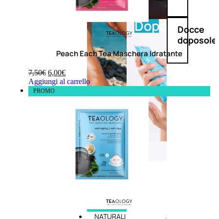
Doposole
Docce
doposole
Peach Each Tea Maschera Idratante
7,50
€
6,00
€
Aggiungi al carrello
PROMO
NATURALI