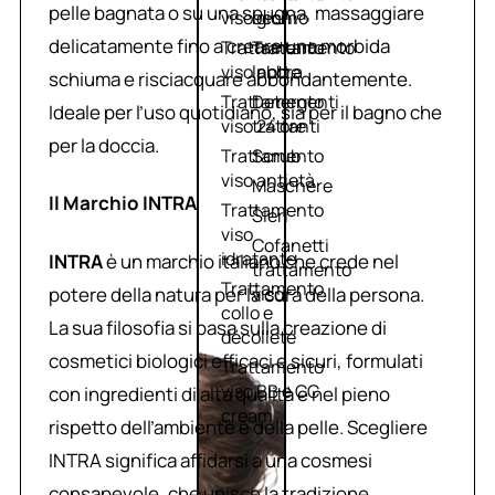
pelle bagnata o su una spugna, massaggiare
viso giorno
occhi
delicatamente fino a creare una morbida
Trattamento
Trattamento
viso notte
labbra
schiuma e risciacquare abbondantemente.
Trattamento
Detergenti
Ideale per l’uso quotidiano, sia per il bagno che
viso 24 ore
trattanti
per la doccia.
Trattamento
Scrub
viso antietà
Maschere
Il Marchio INTRA
Trattamento
Sieri
viso
Cofanetti
idratante
INTRA
è un marchio italiano che crede nel
trattamento
Trattamento
potere della natura per la cura della persona.
viso
collo e
La sua filosofia si basa sulla creazione di
décolleté
cosmetici biologici efficaci e sicuri, formulati
Trattamento
viso BB e CC
con ingredienti di alta qualità e nel pieno
cream
rispetto dell’ambiente e della pelle. Scegliere
INTRA significa affidarsi a una cosmesi
consapevole, che unisce la tradizione