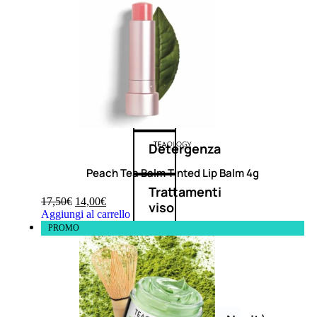
Corpo
Mani
Bagno
Detergenza
Peach Tea Balm Tinted Lip Balm 4g
Trattamenti
17,50
€
14,00
€
viso
Aggiungi al carrello
PROMO
Maschere
nature