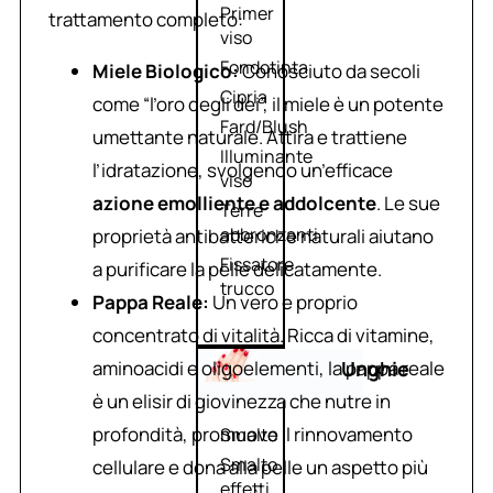
Primer
trattamento completo:
viso
Fondotinta
Miele Biologico:
Conosciuto da secoli
Cipria
come “l’oro degli dei”, il miele è un potente
Fard/Blush
umettante naturale. Attira e trattiene
Illuminante
l’idratazione, svolgendo un’efficace
viso
azione emolliente e addolcente
. Le sue
Terre
abbronzanti
proprietà antibatteriche naturali aiutano
Fissatore
a purificare la pelle delicatamente.
trucco
Pappa Reale:
Un vero e proprio
concentrato di vitalità. Ricca di vitamine,
aminoacidi e oligoelementi, la pappa reale
Unghie
è un elisir di giovinezza che nutre in
profondità, promuove il rinnovamento
Smalto
Smalto
cellulare e dona alla pelle un aspetto più
effetti