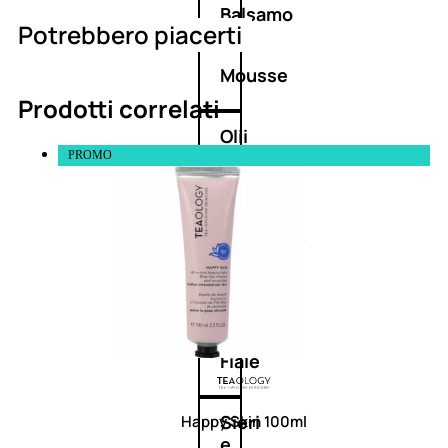
Balsamo
Potrebbero piacerti
Mousse
Prodotti correlati
Olii
capelli
PROMO
Maschere
Lozioni
Fiale
Sieri
Happy Skin 100ml
e