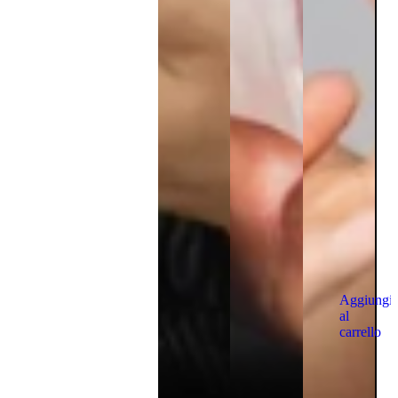
Aggiungi
al
carrello