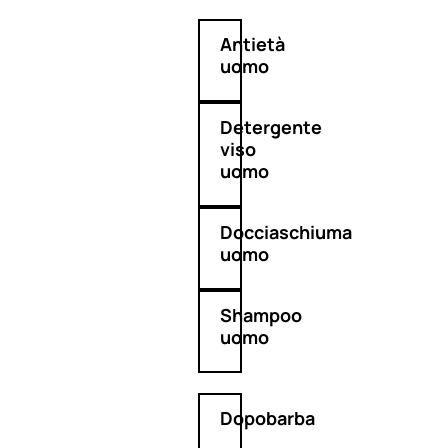
Antietà
uomo
Detergente
viso
uomo
Docciaschiuma
uomo
Shampoo
uomo
Dopobarba