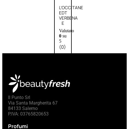
L’OCCITANE
EDT
VERBENA
E
Valutato
0
su
5
(0)
58,00
€
43,50
€
ESAURITO
Aggiungi
PROMO
Il Punto Srl
al
Via Santa Margherita 67
carrello
84133 Salerno
P.IVA: 03765820653
Profumi