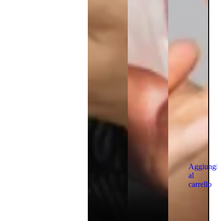
Aggiungi
al
carrello