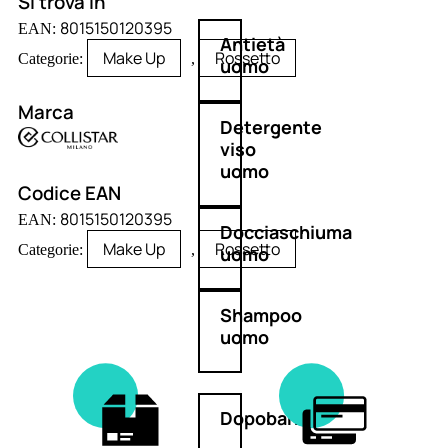
Si trova in
8015150120395
EAN:
Antietà
Make Up
Rossetto
Categorie:
,
uomo
Marca
Detergente
viso
uomo
Codice EAN
8015150120395
EAN:
Docciaschiuma
Make Up
Rossetto
Categorie:
,
uomo
Shampoo
uomo
Dopobarba