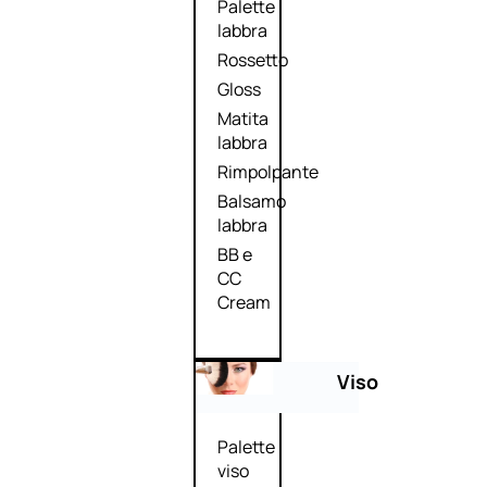
Palette
labbra
Rossetto
Gloss
Matita
labbra
Rimpolpante
Balsamo
labbra
BB e
CC
Cream
Viso
Palette
viso