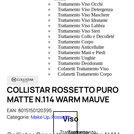
Trattamento Viso Occhi
Trattamento Viso Detergenza
Trattamento Viso Maschere
Trattamento Viso Idratante
Trattamento Viso Labbra
Trattamento Viso Sieri
Trattamento Collo e Decolleté
Trattamento Corpo
Trattamento Anticellulite
Trattamento Mani e Piedi
Trattamento Unghie
Trattamento Deodoranti
Cofanetti Trattamento Viso
Cofanetti Trattamento Corpo
COLLISTAR ROSSETTO PURO
MATTE N.114 WARM MAUVE
EAN:
8015150120395
Viso
Categorie:
Make Up
,
Rossetto
Trattamento
Trattamento