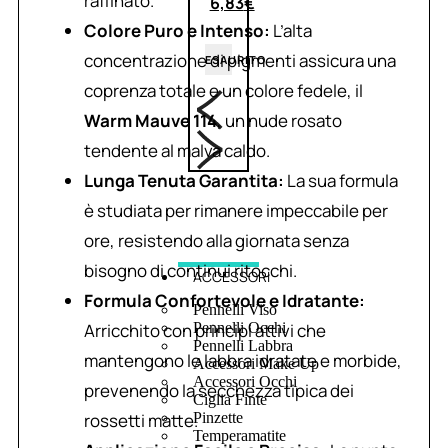
raffinato.
6,83
€
Colore Puro e Intenso:
L’alta
concentrazione di pigmenti assicura una
ESAURITO
coprenza totale e un colore fedele, il
Warm Mauve 114
, un nude rosato
tendente al malva caldo.
Lunga Tenuta Garantita:
La sua formula
è studiata per rimanere impeccabile per
ore, resistendo alla giornata senza
bisogno di continui ritocchi.
ACCESSORI
Formula Confortevole e Idratante:
Pennelli Viso
Arricchito con principi attivi che
Pennelli Occhi
Pennelli Labbra
mantengono le labbra idratate e morbide,
Accessori Make Up
Accessori Occhi
prevenendo la secchezza tipica dei
Ciglia Finte
rossetti matte.
Pinzette
Temperamatite