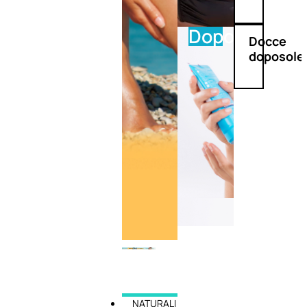
Doposole
Docce
doposole
NATURALI