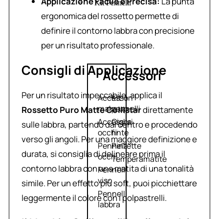
Applicazione Facile e Precisa:
La punta
Kit Pennelli
ergonomica del rossetto permette di
definire il contorno labbra con precisione
per un risultato professionale.
Consigli di Applicazione
Accessori
Per un risultato impeccabile, applica il
Accessori
Kit
make up
pennelli
Rossetto Puro Matte Collistar
direttamente
Accessori
Ciglia
sulle labbra, partendo dal centro e procedendo
occhi
finte
verso gli angoli. Per una maggiore definizione e
Pennelli
Pinzette
durata, si consiglia di delineare prima il
occhi
Temperamatite
contorno labbra con una matita di una tonalità
Pennelli
viso
simile. Per un effetto più soft, puoi picchiettare
Pennelli
leggermente il colore con i polpastrelli.
labbra