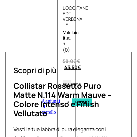
L’OCCITANE
EDT
VERBENA
E
Valutato
0
su
5
(0)
58,00
€
43,50
€
Scopri di più
Collistar Rossetto Puro
ESAURITO
Matte N.114 Warm Mauve –
Aggiungi
Colore Intenso e Finish
PROMO
al
Vellutato
carrello
Vesti le tue labbra di pura eleganza con il