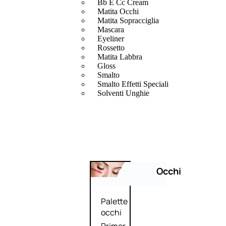
Bb E Cc Cream
Matita Occhi
Matita Sopracciglia
Mascara
Eyeliner
Rossetto
Matita Labbra
Gloss
Smalto
Smalto Effetti Speciali
Solventi Unghie
Occhi
Palette
occhi