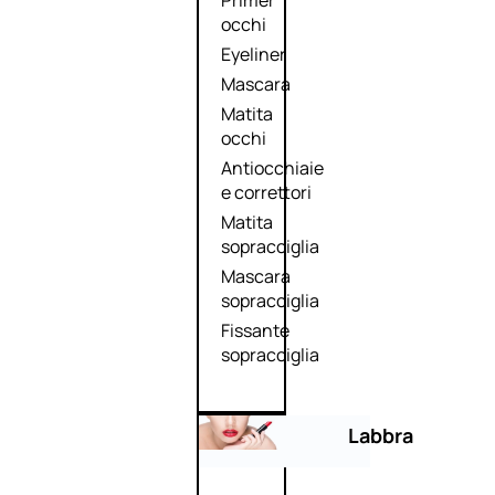
Primer
occhi
Eyeliner
Mascara
Matita
occhi
Antiocchiaie
e correttori
Matita
sopracciglia
Mascara
sopracciglia
Fissante
sopracciglia
Labbra