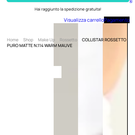
Aggiungi
al
Hai raggiunto la spedizione gratuita!
carrello
Visualizza carrello
Pagamento
Home
Shop
Make Up
Rossetto
COLLISTAR ROSSETTO
PURO MATTE N.114 WARM MAUVE