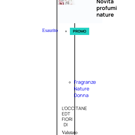
Novità
profumi
nature
Esaurito
PROMO
Fragranze
Nature
Donna
L’OCCITANE
EDT
FIORI
DI
Valutato