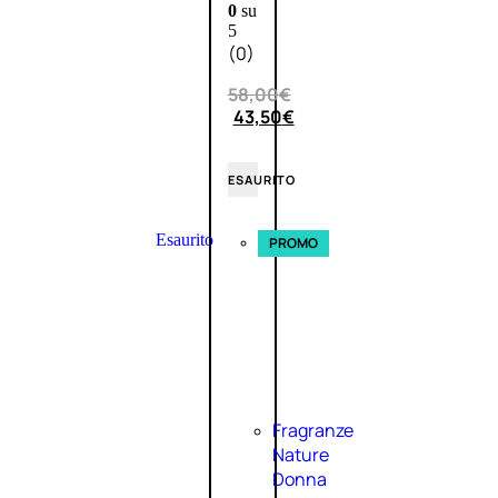
0
su
5
(0)
58,00
€
43,50
€
ESAURITO
Esaurito
PROMO
Fragranze
Nature
Donna