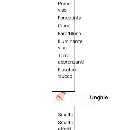
Primer
viso
Fondotinta
Cipria
Fard/Blush
Illuminante
viso
Terre
abbronzanti
Fissatore
trucco
Unghie
Smalto
Smalto
effetti