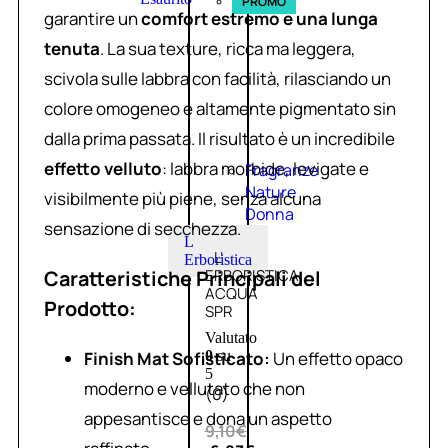
PROMO
garantire un
comfort estremo e una lunga
tenuta
. La sua texture, ricca ma leggera,
scivola sulle labbra con facilità, rilasciando un
colore omogeneo e altamente pigmentato sin
dalla prima passata. Il risultato è un incredibile
effetto velluto
: labbra morbide, levigate e
Fragranze
Nature
visibilmente più piene, senza alcuna
Donna
sensazione di secchezza.
L
L’
Erboristica
Caratteristiche Principali del
ERBORISTICA
ACQUA
Prodotto:
SPR
Valutato
Finish Mat Sofisticato:
Un effetto opaco
0
su
5
moderno e vellutato che non
(0)
appesantisce e dona un aspetto
9,10
€