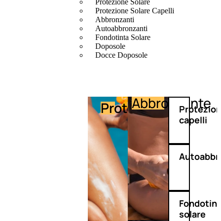
Protezione Solare
Protezione Solare Capelli
Abbronzanti
Autoabbronzanti
Fondotinta Solare
Doposole
Docce Doposole
Abbronzante
Protezione
Protezio
capelli
Autoabbr
Fondotin
solare