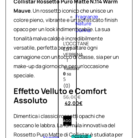
Collistar Rossetto Puro Matte N.114 Warm
Mauve
. Un rossetto iconico che unisce un
Fragranze
colore pieno, vibrante e un sofisticato finish
Nature
opaco per un look indimenticabile. La sua
Donna
tonalità malva caldo è incredibilmente
L’OCCITANE
versatile, perfetta per esaltare ogni
EDT
VERBENA
carnagione con un tocco di classe, sia per un
1
make-up da giorno che per un’occasione
Valutato
0
su
speciale.
5
(0)
Effetto Velluto e Comfort
56,00
€
Assoluto
42,00
€
Dimentica i classici rossetti opachi che
AGGIUNGI
seccano le labbra. La formula innovativa del
AL
CARRELLO
Rossetto Puro Matte di Collistar è studiata per
Esaurito