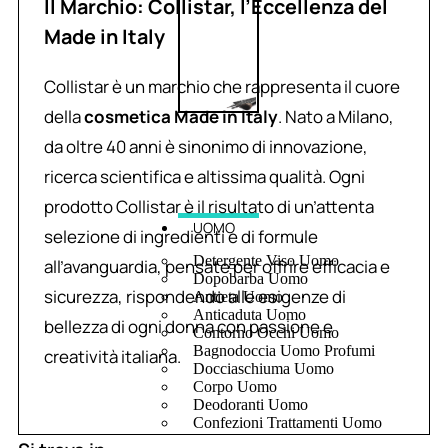
Il Marchio: Collistar, l’Eccellenza del
Made in Italy
Collistar è un marchio che rappresenta il cuore
della
cosmetica Made in Italy
. Nato a Milano,
da oltre 40 anni è sinonimo di innovazione,
ricerca scientifica e altissima qualità. Ogni
prodotto Collistar è il risultato di un’attenta
UOMO
selezione di ingredienti e di formule
Detergente Viso Uomo
all’avanguardia, pensate per offrire efficacia e
Dopobarba Uomo
sicurezza, rispondendo alle esigenze di
Antieta Uomo
Anticaduta Uomo
bellezza di ogni donna con passione e
Contorno Occhi Uomo
Bagnodoccia Uomo Profumi
creatività italiana.
Docciaschiuma Uomo
Corpo Uomo
Deodoranti Uomo
Confezioni Trattamenti Uomo