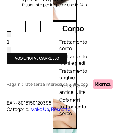
Disponibile per la spedizione in 24 h
Corpo
Trattamento
corpo
Trattamento
AGGIUNGI AL CARRELLO
mani e piedi
Trattamento
unghie
Paga in 3 rate senza interessi
da
6,88€
con
Trattamento
anticellulite
Cofanetti
EAN:
8015150120395
trattamento
Categorie:
Make Up
,
Rossetto
corpo