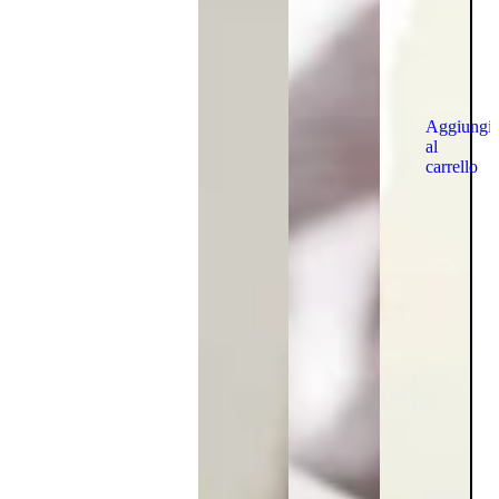
Aggiungi
al
carrello