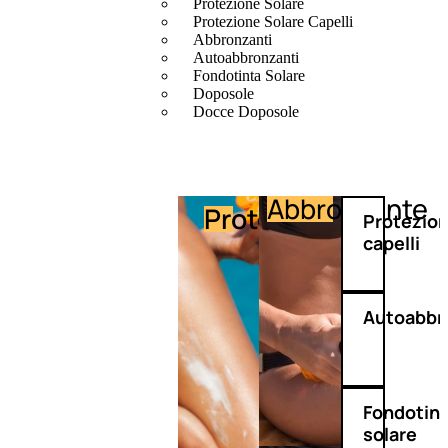
Protezione Solare
Protezione Solare Capelli
Abbronzanti
Autoabbronzanti
Fondotinta Solare
Doposole
Docce Doposole
Abbronzante
Protezione
Protezio
capelli
Autoabbr
Fondotin
solare