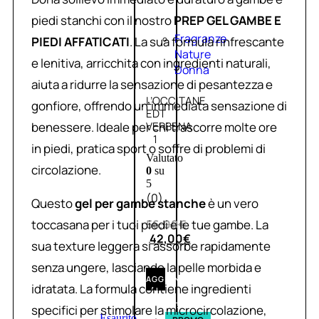
piedi stanchi con il nostro
PREP GEL GAMBE E
Fragranze
PIEDI AFFATICATI
. La sua formula rinfrescante
Nature
e lenitiva, arricchita con ingredienti naturali,
Donna
aiuta a ridurre la sensazione di pesantezza e
L’OCCITANE
gonfiore, offrendo un’immediata sensazione di
EDT
benessere. Ideale per chi trascorre molte ore
VERBENA
1
in piedi, pratica sport o soffre di problemi di
Valutato
circolazione.
0
su
5
(0)
Questo
gel per gambe stanche
è un vero
toccasana per i tuoi piedi e le tue gambe. La
56,00
€
42,00
€
sua texture leggera si assorbe rapidamente
senza ungere, lasciando la pelle morbida e
AGGIUNGI
idratata. La formula contiene ingredienti
AL
CARRELLO
specifici per stimolare la microcircolazione,
Esaurito