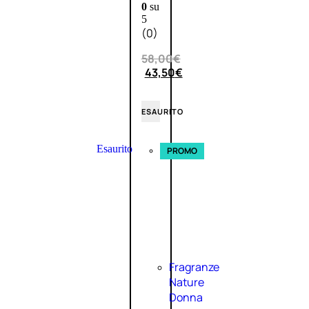
0
su
5
(0)
58,00
€
43,50
€
ESAURITO
Esaurito
PROMO
Fragranze
Nature
Donna