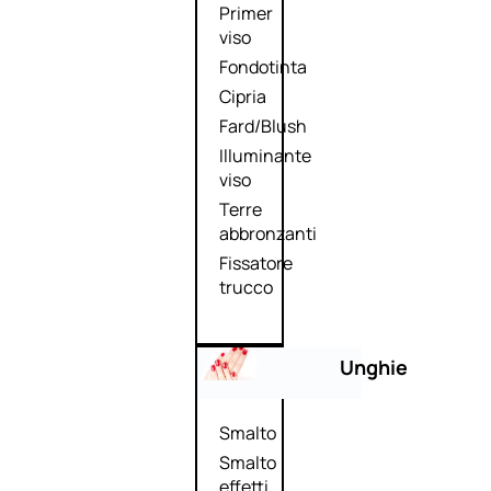
Primer
viso
Fondotinta
Cipria
Fard/Blush
Illuminante
viso
Terre
abbronzanti
Fissatore
trucco
Unghie
Smalto
Smalto
effetti