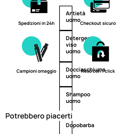
Antietà
uomo
Spedizioni in 24h
Checkout sicuro
Detergente
viso
uomo
Docciaschiuma
Campioni omaggio
Reso con 1 click
uomo
Shampoo
uomo
Potrebbero piacerti
Dopobarba