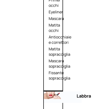
Primer
occhi
Eyeliner
Mascara
Matita
occhi
Antiocchiaie
e correttori
Matita
sopracciglia
Mascara
sopracciglia
Fissante
sopracciglia
Labbra