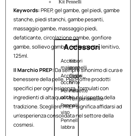
Kit Pennelli
Keywords:
PREP, gel gambe, gel piedi, gambe
stanche, piedi stanchi, gambe pesanti,
massaggio gambe, massaggio piedi,
defaticante, circolazione gambe, gonfiore
Accessori
gambe, sollievo gambe, rinfrescante, lenitivo,
125ml.
Accessori
Kit
make up
pennelli
Il Marchio PREP:
Da sempre sinonimo di cura e
Accessori
Ciglia
benessere della pelle, PREP offre prodotti
occhi
finte
specifici per ogni esigenza, formulati con
Pennelli
Pinzette
ingredienti di alta qualità e nel rispetto della
occhi
Temperamatite
Pennelli
tradizione. Scegliere PREP significa affidarsi ad
viso
un’esperienza consolidata nel settore della
Pennelli
cosmesi.
labbra