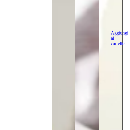
Aggiungi
al
carrello