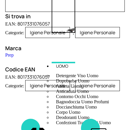
Si trova in
8017331076057
EAN:
Igiene Personale
Igiene Personale
Categorie:
,
Marca
Prep
UOMO
Codice EAN
Detergente Viso Uomo
8017331076057
EAN:
Dopobarba Uomo
Igiene Personale
Igiene Personale
Categorie:
,
Antieta Uomo
Anticaduta Uomo
Contorno Occhi Uomo
Bagnodoccia Uomo Profumi
Docciaschiuma Uomo
Corpo Uomo
Deodoranti Uomo
Confezioni Trattamenti Uomo