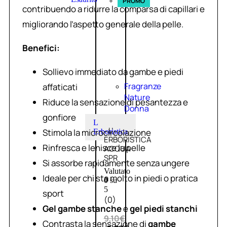
PROMO
contribuendo a ridurre la comparsa di capillari e
migliorando l’aspetto generale della pelle.
Benefici:
Sollievo immediato da gambe e piedi
Fragranze
affaticati
Nature
Riduce la sensazione di pesantezza e
Donna
gonfiore
L
L’
Stimola la microcircolazione
Erboristica
ERBORISTICA
Rinfresca e lenisce la pelle
ACQUA
SPR
Si assorbe rapidamente senza ungere
Valutato
Ideale per chi sta molto in piedi o pratica
0
su
5
sport
(0)
Gel gambe stanche
e
gel piedi stanchi
9,10
€
Contrasta la sensazione di
gambe