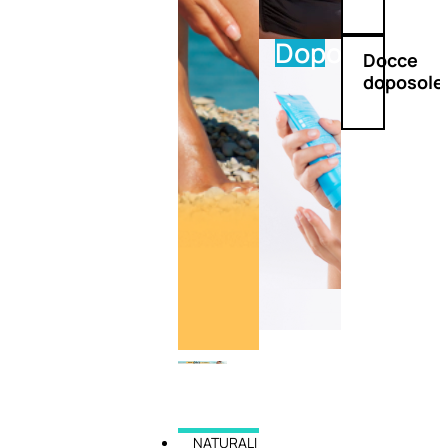
Doposole
Docce
doposole
NATURALI