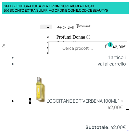
SPEDIZIONE GRATUITA PER ORDINI SUPERIORI A €49,90
5% SCONTO EXTRA SUL PRIMO ORDINE CON IL CODICE BEAUTY5
PROFUMI
Profumi Donna
Profumi Uomo
1
42,00
€
Deodoranti Donna
Deodoranti Uomo
1
articoli
Corpo Donna
vai al carrello
Corpo Uomo
Profumi Capelli
Creme Mani
Bagnodoccia Donna Profumi
Bagnodoccia Uomo Profumi
×
L'OCCITANE EDT VERBENA 100ML
1 ×
42,00
€
Deo
Donna
Uomo
Subtotale:
42,00
€