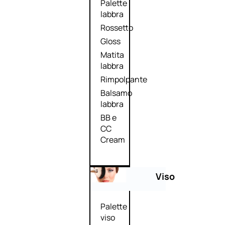
Palette
labbra
Rossetto
Gloss
Matita
labbra
Rimpolpante
Balsamo
labbra
BB e
CC
Cream
Viso
Palette
viso