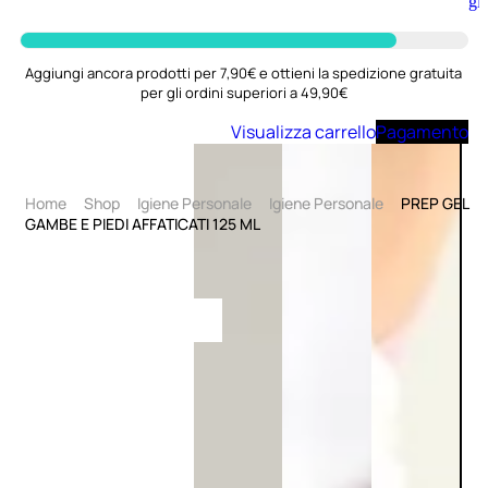
Aggiungi
al
carrello
Aggiungi ancora prodotti per 7,90€ e ottieni la spedizione gratuita
per gli ordini superiori a 49,90€
Visualizza carrello
Pagamento
Home
Shop
Igiene Personale
Igiene Personale
PREP GEL
GAMBE E PIEDI AFFATICATI 125 ML