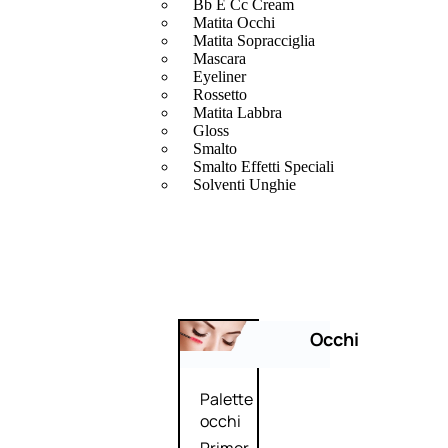
Bb E Cc Cream
Matita Occhi
Matita Sopracciglia
Mascara
Eyeliner
Rossetto
Matita Labbra
Gloss
Smalto
Smalto Effetti Speciali
Solventi Unghie
Occhi
Palette
occhi