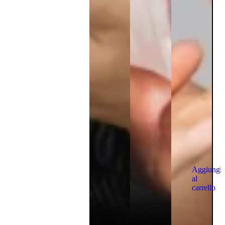
Aggiungi
al
carrello