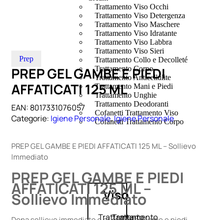
Trattamento Viso Occhi
Trattamento Viso Detergenza
Trattamento Viso Maschere
Trattamento Viso Idratante
Trattamento Viso Labbra
Trattamento Viso Sieri
Prep
Trattamento Collo e Decolleté
PREP GEL GAMBE E PIEDI
Trattamento Corpo
Trattamento Anticellulite
AFFATICATI 125 ML
Trattamento Mani e Piedi
Trattamento Unghie
Trattamento Deodoranti
EAN:
8017331076057
Cofanetti Trattamento Viso
Categorie:
Igiene Personale
,
Igiene Personale
Cofanetti Trattamento Corpo
PREP GEL GAMBE E PIEDI AFFATICATI 125 ML – Sollievo
Immediato
PREP GEL GAMBE E PIEDI
AFFATICATI 125 ML –
Viso
Sollievo Immediato
Trattamento
Trattamento
Dona sollievo immediato e duraturo a gambe e piedi