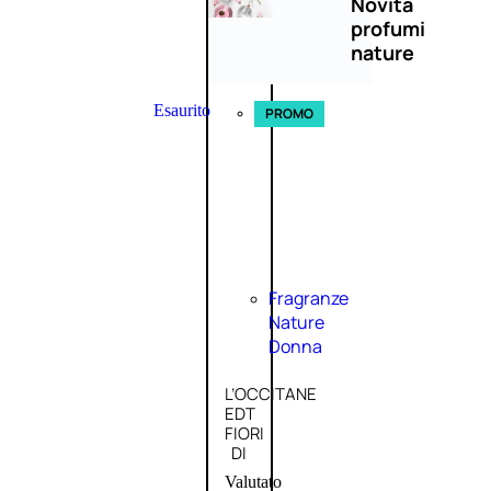
Novità
profumi
nature
Esaurito
PROMO
Fragranze
Nature
Donna
L’OCCITANE
EDT
FIORI
DI
Valutato