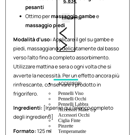
6,83
€
pesanti
Ottimo per
massaggio gambe
e
ESAURITO
massaggio piedi
Modalità d’uso:
Applicare il gel su gambe e
piedi, massaggiando delicatamente dal basso
verso l’alto fino a completo assorbimento.
Utilizzare mattina e sera o ogni volta che si
avverte la necessità. Per un effetto ancora più
ACCESSORI
rinfrescante, conservare il prodotto in
frigorifero.
Pennelli Viso
Pennelli Occhi
Pennelli Labbra
Ingredienti:
[Inserire qui l’elenco completo
Accessori Make Up
Accessori Occhi
degli ingredienti]
Ciglia Finte
Pinzette
Formato:
125 ml
Temperamatite