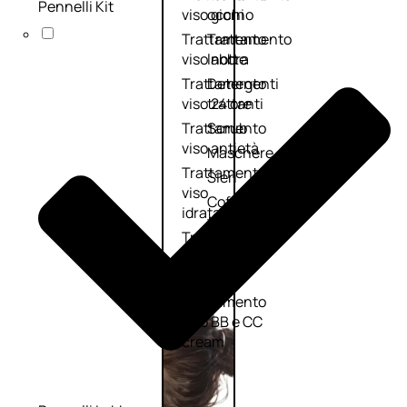
Pennelli Kit
viso giorno
occhi
Trattamento
Trattamento
viso notte
labbra
Trattamento
Detergenti
viso 24 ore
trattanti
Trattamento
Scrub
viso antietà
Maschere
Trattamento
Sieri
viso
Cofanetti
idratante
trattamento
Trattamento
viso
collo e
décolleté
Trattamento
viso BB e CC
cream