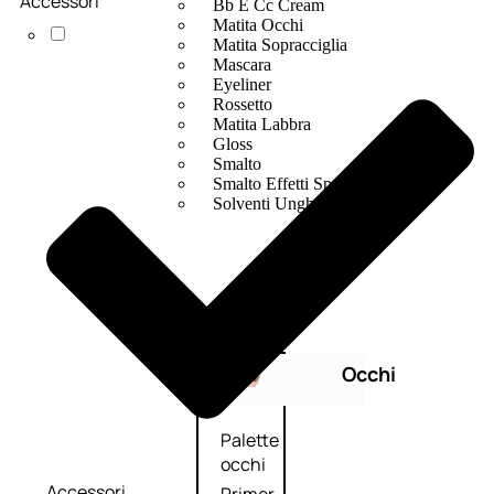
Accessori
Bb E Cc Cream
Matita Occhi
Matita Sopracciglia
Mascara
Eyeliner
Rossetto
Matita Labbra
Gloss
Smalto
Smalto Effetti Speciali
Solventi Unghie
Occhi
Palette
occhi
Accessori