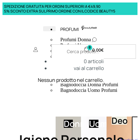
SPEDIZIONE GRATUITA PER ORDINI SUPERIORI A €49,90
5% SCONTO EXTRA SUL PRIMO ORDINE CON IL CODICE BEAUTY5
PROFUMI
Profumi Donna
Profumi Uomo
0
0,00
€
Deodoranti Donna
Deodoranti Uomo
0
articoli
Corpo Donna
vai al carrello
Corpo Uomo
Profumi Capelli
Creme Mani
Nessun prodotto nel carrello.
Bagnodoccia Donna Profumi
Bagnodoccia Uomo Profumi
Deo
Donna
Uomo
Igiene Personale