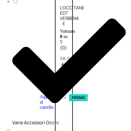
L’OCCITANE
EDT
VERBENA
E
Valutato
0
su
5
(0)
58,00
€
43,50
€
ESAURITO
Aggiungi
PROMO
al
carrello
Varie Accessori Occhi