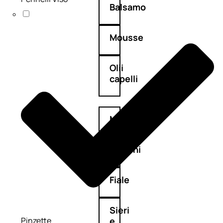
Balsamo
Mousse
Olii
capelli
Maschere
Lozioni
Fiale
Sieri
Pinzette
e