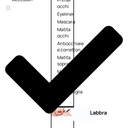
Primer
occhi
Eyeliner
Mascara
Matita
occhi
Antiocchiaie
e correttori
Matita
sopracciglia
Mascara
sopracciglia
Fissante
sopracciglia
Labbra