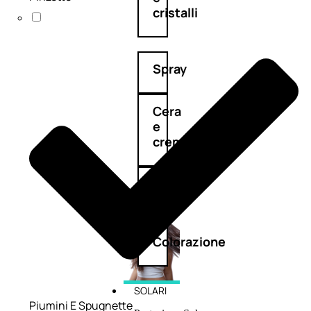
cristalli
Spray
Cera
e
crema
Gel
capelli
Colorazione
SOLARI
Piumini E Spugnette