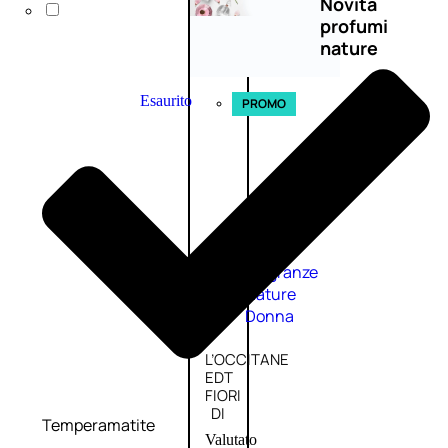
Novità
profumi
nature
Esaurito
PROMO
Fragranze
Nature
Donna
L’OCCITANE
EDT
FIORI
DI
Temperamatite
Valutato