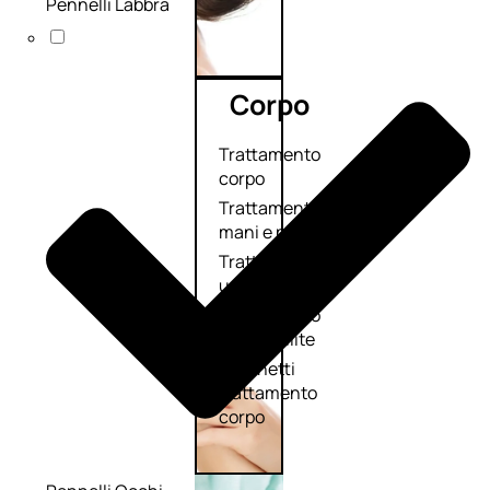
Pennelli Labbra
Corpo
Trattamento
corpo
Trattamento
mani e piedi
Trattamento
unghie
Trattamento
anticellulite
Cofanetti
trattamento
corpo