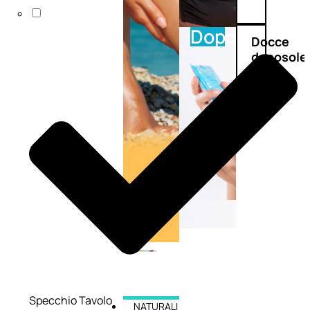
Doposole
Docce
doposole
Specchio Tavolo
NATURALI