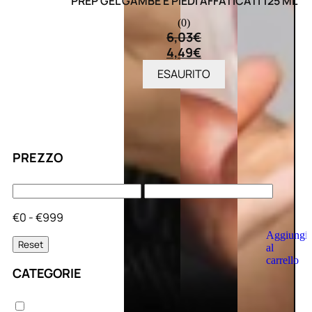
PREP GEL GAMBE E PIEDI AFFATICATI 125 ML
(0)
6,03
€
4,49
€
ESAURITO
PREZZO
€0 - €999
Aggiungi
Reset
al
carrello
CATEGORIE