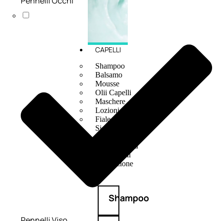
Pennelli Occhi
CAPELLI
Shampoo
Balsamo
Mousse
Olii Capelli
Maschere
Lozioni
Fiale
Sieri e Cristalli
Spray
Cera e Crema
Gel Capelli
Colorazione
Shampoo
Pennelli Viso