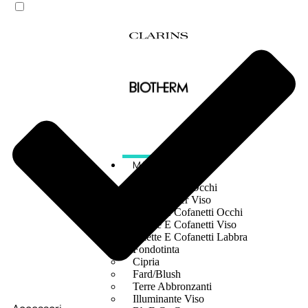
MAKE UP
Base/ Primer Occhi
Base/ Primer Viso
Palette E Cofanetti Occhi
Palette E Cofanetti Viso
Palette E Cofanetti Labbra
Fondotinta
Cipria
Fard/Blush
Terre Abbronzanti
Illuminante Viso