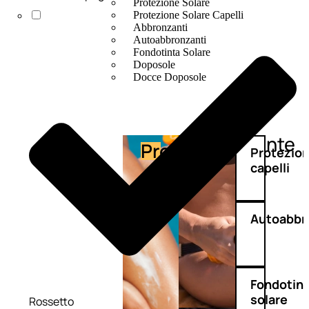
Protezione Solare
Protezione Solare Capelli
Abbronzanti
Autoabbronzanti
Fondotinta Solare
Doposole
Docce Doposole
Abbronzante
Protezione
Protezio
capelli
Autoabbr
Fondotin
solare
Rossetto