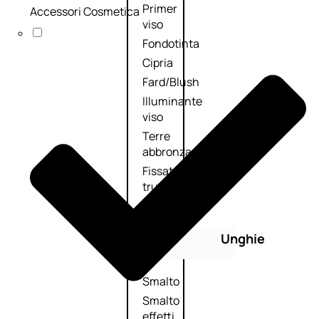
Primer
Accessori Cosmetica
viso
Fondotinta
Cipria
Fard/Blush
Illuminante
viso
Terre
abbronzanti
Fissatore
trucco
Unghie
Smalto
Smalto
effetti