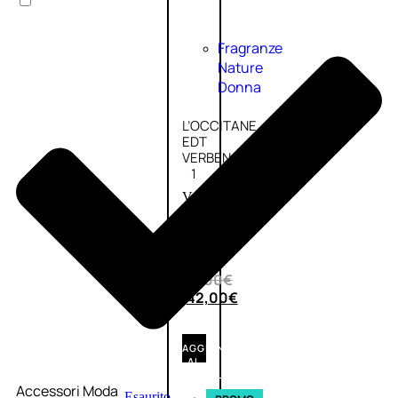
Fragranze
Nature
Donna
L’OCCITANE
EDT
VERBENA
1
Valutato
0
su
5
(0)
56,00
€
42,00
€
AGGIUNGI
AL
CARRELLO
Accessori Moda
Esaurito