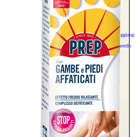
Aggiungi
al
carrello