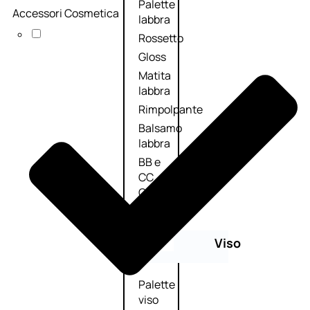
Palette
Accessori Cosmetica
labbra
Rossetto
Gloss
Matita
labbra
Rimpolpante
Balsamo
labbra
BB e
CC
Cream
Viso
Palette
viso