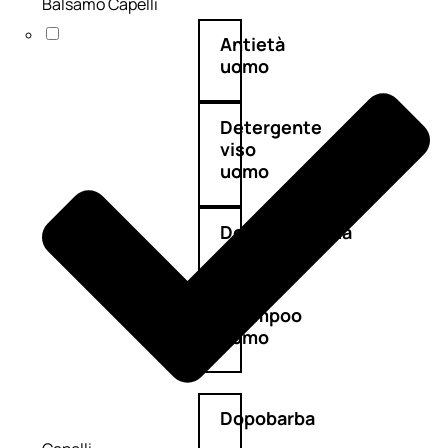
Balsamo Capelli
Antietà
uomo
Detergente
viso
uomo
Docciaschiuma
uomo
Shampoo
uomo
Dopobarba