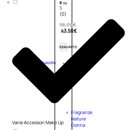
0
su
5
(0)
58,00
€
43,50
€
ESAURITO
Esaurito
PROMO
Fragranze
Nature
Varie Accessori Make Up
Donna