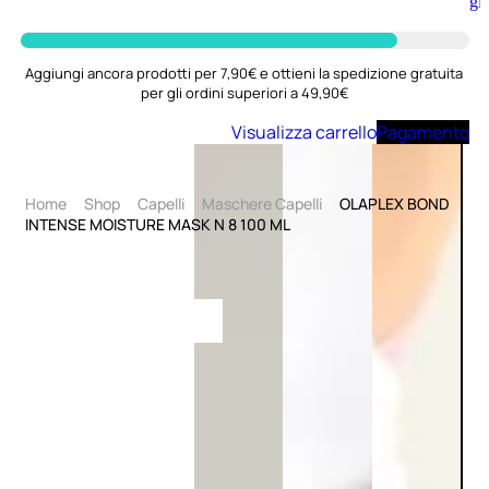
Aggiungi
al
carrello
Aggiungi ancora prodotti per 7,90€ e ottieni la spedizione gratuita
per gli ordini superiori a 49,90€
Visualizza carrello
Pagamento
Home
Shop
Capelli
Maschere Capelli
OLAPLEX BOND
INTENSE MOISTURE MASK N 8 100 ML