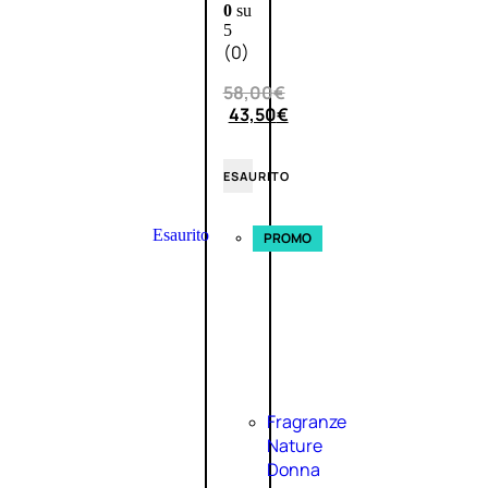
0
su
5
(0)
58,00
€
43,50
€
ESAURITO
Esaurito
PROMO
Fragranze
Nature
Donna