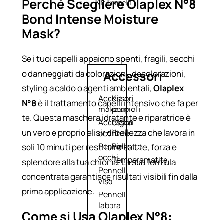
Perché Scegliere Olaplex N°8
Kit Pennelli
Bond Intense Moisture
Mask?
Se i tuoi capelli appaiono spenti, fragili, secchi
Accessori
o danneggiati da colorazioni, decolorazioni,
styling a caldo o agenti ambientali,
Olaplex
Accessori
Kit
N°8
è il trattamento capelli intensivo che fa per
make up
pennelli
te. Questa maschera idratante e riparatrice è
Accessori
Ciglia
un vero e proprio elisir di bellezza che lavora in
occhi
finte
Pennelli
Pinzette
soli 10 minuti per restituire salute, forza e
occhi
Temperamatite
splendore alla tua chioma. La sua formula
Pennelli
concentrata garantisce risultati visibili fin dalla
viso
prima applicazione.
Pennelli
labbra
Come si Usa Olaplex N°8: