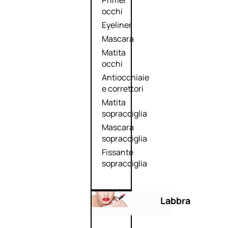
Primer
occhi
Eyeliner
Mascara
Matita
occhi
Antiocchiaie
e correttori
Matita
sopracciglia
Mascara
sopracciglia
Fissante
sopracciglia
Labbra