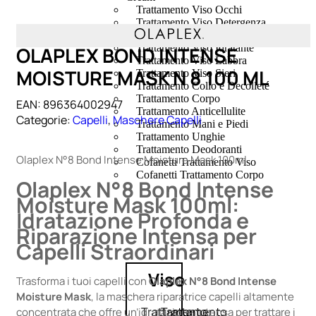
Trattamento Viso Occhi
Trattamento Viso Detergenza
Trattamento Viso Maschere
Trattamento Viso Idratante
OLAPLEX BOND INTENSE
Trattamento Viso Labbra
MOISTURE MASK N 8 100 ML
Trattamento Viso Sieri
Trattamento Collo e Decolleté
Trattamento Corpo
EAN:
896364002947
Trattamento Anticellulite
Categorie:
Capelli
,
Maschere Capelli
Trattamento Mani e Piedi
Trattamento Unghie
Trattamento Deodoranti
Olaplex N°8 Bond Intense Moisture Mask 100ml
Cofanetti Trattamento Viso
Cofanetti Trattamento Corpo
Olaplex N°8 Bond Intense
Moisture Mask 100ml:
Idratazione Profonda e
Riparazione Intensa per
Capelli Straordinari
Viso
Trasforma i tuoi capelli con
Olaplex N°8 Bond Intense
Moisture Mask
, la maschera riparatrice capelli altamente
Trattamento
Trattamento
concentrata che offre un’idratazione intensa per trattare i