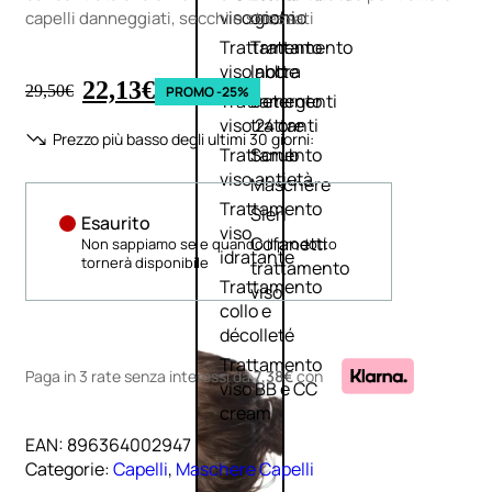
viso giorno
occhi
capelli danneggiati, secchi e stressati
Trattamento
Trattamento
viso notte
labbra
22,13
€
29,50
€
PROMO -25%
Trattamento
Detergenti
viso 24 ore
trattanti
Prezzo più basso degli ultimi 30 giorni:
Trattamento
Scrub
viso antietà
Maschere
Trattamento
Sieri
Esaurito
viso
Cofanetti
Non sappiamo se e quando il prodotto
idratante
tornerà disponibile
trattamento
Trattamento
viso
collo e
décolleté
Trattamento
Paga in 3 rate senza interessi
da
7,38€
con
viso BB e CC
cream
EAN:
896364002947
Categorie:
Capelli
,
Maschere Capelli