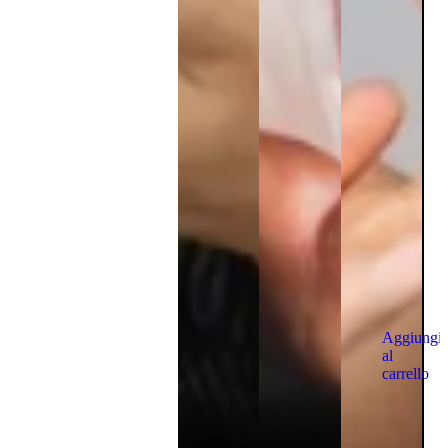
Aggiungi
al
carrello