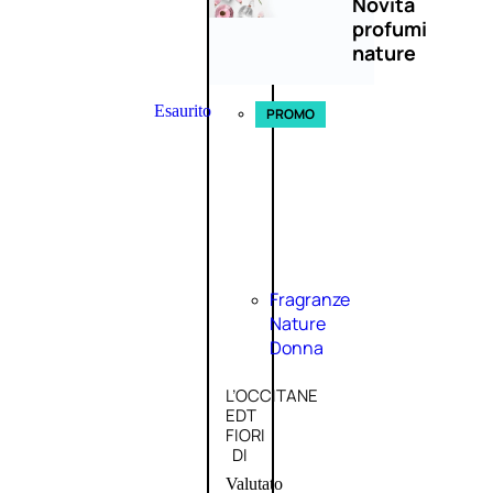
Novità
profumi
nature
Esaurito
PROMO
Fragranze
Nature
Donna
L’OCCITANE
EDT
FIORI
DI
Valutato