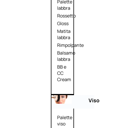
Palette
labbra
Rossetto
Gloss
Matita
labbra
Rimpolpante
Balsamo
labbra
BB e
CC
Cream
Viso
Palette
viso