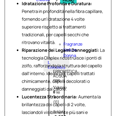
PROMO
Idratazione Profonda e Duratura:
Penetra in profondità nella fibra capillare,
fornendo un’idratazione 4 volte
superiore rispetto ai trattamenti
tradizionali, per capelli secchi che
ritrovano vitalità.
Fragranze
Nature
Riparazione dei Legami Danneggiati:
La
Donna
tecnologia Olaplex ricostruisce i ponti di
L
zolfo, rafforzando la struttura del capello
L’
Erboristica
ERBORISTICA
dall’interno. Ideale per capelli trattati
ACQUA
SPR
chimicamente, capelli decolorati o
Valutato
danneggiati dal calore.
0
su
Lucentezza Straordinaria:
Aumenta la
5
(0)
brillantezza dei capelli di 2 volte,
9,10
€
lasciandoli visibilmente più sani e