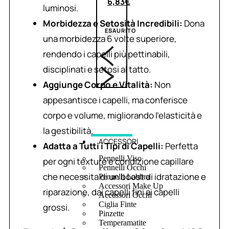
6,83
€
luminosi.
Morbidezza e Setosità Incredibili:
Dona
ESAURITO
una morbidezza 6 volte superiore,
rendendo i capelli più pettinabili,
disciplinati e setosi al tatto.
Aggiunge Corpo e Vitalità:
Non
appesantisce i capelli, ma conferisce
corpo e volume, migliorando l’elasticità e
la gestibilità.
ACCESSORI
Adatta a Tutti i Tipi di Capelli:
Perfetta
Pennelli Viso
per ogni texture e condizione capillare
Pennelli Occhi
che necessita di un boost di idratazione e
Pennelli Labbra
Accessori Make Up
riparazione, dai capelli fini ai capelli
Accessori Occhi
Ciglia Finte
grossi.
Pinzette
Temperamatite