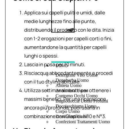
Applica sui capelli puliti e umidi, dalle
medie lunghezze fino alle punte,
distribuendo il prodotto con le dita. Inizia
con 1-2 erogazioni per capelli corti o fini,
aumentandone la quantità per capelli
lunghi o spessi.
Lascia in posa per 10 minuti.
UOMO
Risciacqua abbondantemente e procedi
Detergente Viso Uomo
Dopobarba Uomo
con il tuo styling abituale.
Antieta Uomo
Utilizza settimanalmente per ottenere i
Anticaduta Uomo
Contorno Occhi Uomo
massimi benefici. Per una riparazione
Bagnodoccia Uomo Profumi
Docciaschiuma Uomo
ancora più profonda, puoi usarla in
Corpo Uomo
combinazione con Olaplex N°0 e N°3.
Deodoranti Uomo
Confezioni Trattamenti Uomo