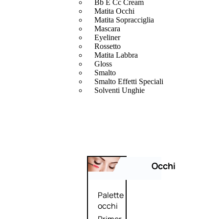
Bb E Cc Cream
Matita Occhi
Matita Sopracciglia
Mascara
Eyeliner
Rossetto
Matita Labbra
Gloss
Smalto
Smalto Effetti Speciali
Solventi Unghie
Occhi
Palette
occhi