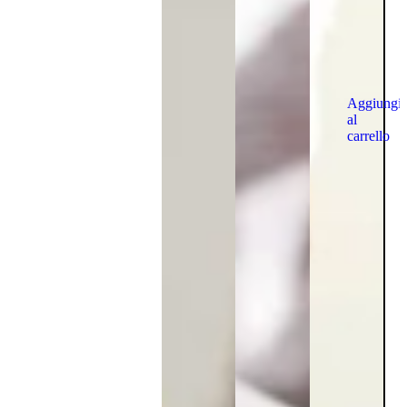
Aggiungi
al
carrello