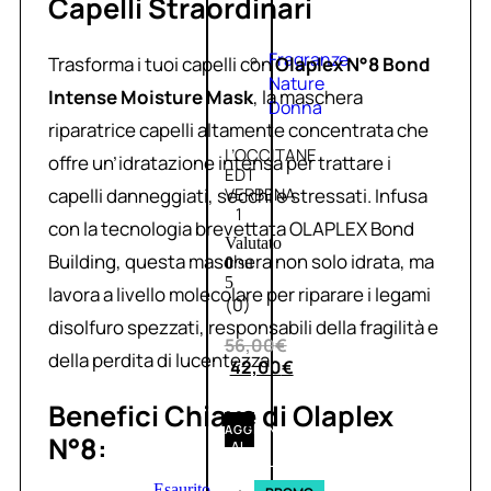
Capelli Straordinari
Fragranze
Trasforma i tuoi capelli con
Olaplex N°8 Bond
Nature
Intense Moisture Mask
, la maschera
Donna
riparatrice capelli altamente concentrata che
L’OCCITANE
offre un’idratazione intensa per trattare i
EDT
capelli danneggiati, secchi e stressati. Infusa
VERBENA
1
con la tecnologia brevettata OLAPLEX Bond
Valutato
Building, questa maschera non solo idrata, ma
0
su
5
lavora a livello molecolare per riparare i legami
(0)
disolfuro spezzati, responsabili della fragilità e
56,00
€
della perdita di lucentezza.
42,00
€
Benefici Chiave di Olaplex
AGGIUNGI
N°8:
AL
CARRELLO
Esaurito