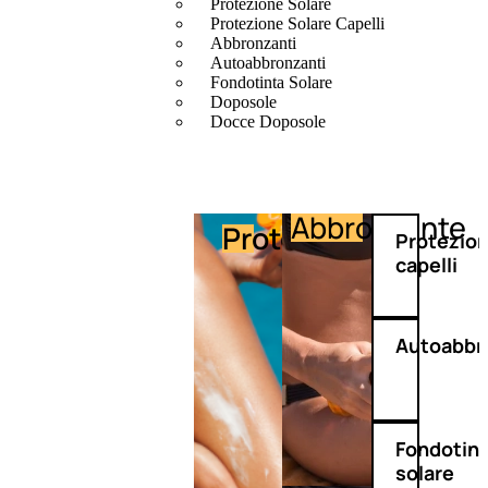
Protezione Solare
Protezione Solare Capelli
Abbronzanti
Autoabbronzanti
Fondotinta Solare
Doposole
Docce Doposole
Abbronzante
Protezione
Protezio
capelli
Autoabbr
Fondotin
solare