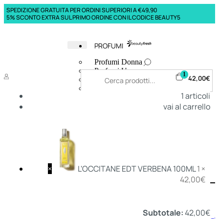
SPEDIZIONE GRATUITA PER ORDINI SUPERIORI A €49,90
5% SCONTO EXTRA SUL PRIMO ORDINE CON IL CODICE BEAUTY5
PROFUMI
Profumi Donna
Profumi Uomo
1
42,00
€
Deodoranti Donna
Deodoranti Uomo
1
articoli
Corpo Donna
vai al carrello
Corpo Uomo
Profumi Capelli
Creme Mani
Bagnodoccia Donna Profumi
Bagnodoccia Uomo Profumi
×
L'OCCITANE EDT VERBENA 100ML
1 ×
42,00
€
Deo
Donna
Uomo
Subtotale:
42,00
€