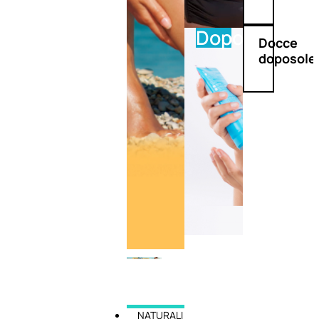
Doposole
Docce
doposole
NATURALI