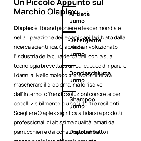
Un Piccolo Appunto sul
Marchio Olaplex:
Antietà
uomo
Olaplex
è il brand pioniere e leader mondiale
nella riparazione dei legami capillari. Nato dalla
Detergente
ricerca scientifica, Olaplex ha rivoluzionato
viso
uomo
l’industria della cura dei capelli con la sua
tecnologia brevettata unica, capace di riparare
Docciaschiuma
i danni a livello molecolare. Non si limita a
uomo
mascherare il problema, ma lo risolve
dall’interno, offrendo soluzioni concrete per
Shampoo
capelli visibilmente più sani, forti e resilienti.
uomo
Scegliere Olaplex significa affidarsi a prodotti
professionali di altissima qualità, amati dai
Dopobarba
parrucchieri e dai consumatori di tutto il