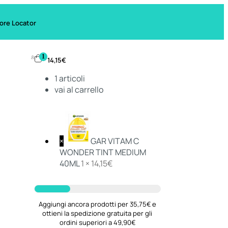
ore Locator
1
14,15
€
1
articoli
vai al carrello
×
GAR VITAM C
WONDER TINT MEDIUM
40ML
1 ×
14,15
€
Aggiungi ancora prodotti per 35,75€ e
ottieni la spedizione gratuita per gli
ordini superiori a 49,90€