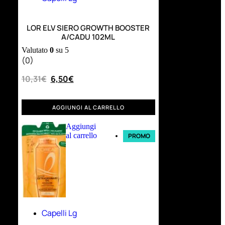
LOR ELV SIERO GROWTH BOOSTER
A/CADU 102ML
Valutato
0
su 5
(0)
10,31
€
6,50
€
AGGIUNGI AL CARRELLO
Aggiungi
al carrello
PROMO
Capelli Lg