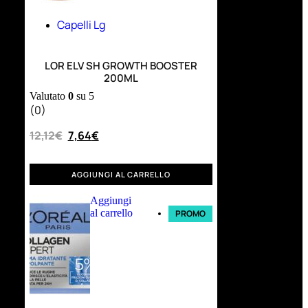
Capelli Lg
LOR ELV SH GROWTH BOOSTER
200ML
Valutato
0
su 5
(0)
12,12
€
7,64
€
AGGIUNGI AL CARRELLO
Aggiungi
al carrello
PROMO