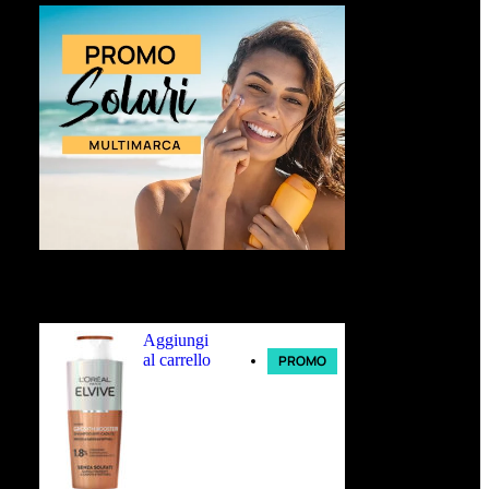
Ultimi arrivi
Aggiungi
al carrello
PROMO