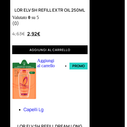
LOR ELV SH REFILL EXTR OIL 250ML
Valutato
0
su 5
(0)
4,63
€
2,92
€
AGGIUNGI AL CARRELLO
Aggiungi
al carrello
PROMO
Capelli Lg
LOR ELV SH REFILL DREAM LONG