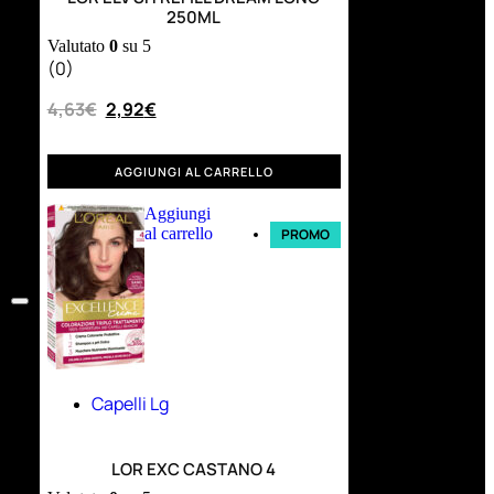
250ML
Valutato
0
su 5
(0)
4,63
€
2,92
€
AGGIUNGI AL CARRELLO
Aggiungi
al carrello
PROMO
Capelli Lg
LOR EXC CASTANO 4