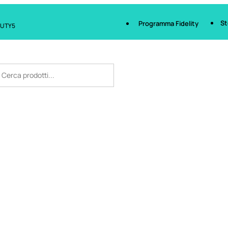
St
Programma Fidelity
AUTY5