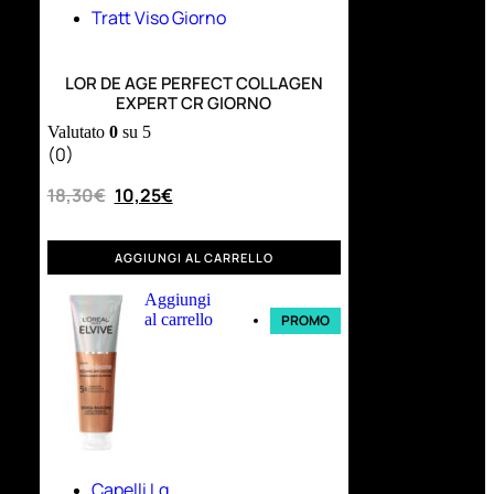
Tratt Viso Giorno
LOR DE AGE PERFECT COLLAGEN
EXPERT CR GIORNO
Valutato
0
su 5
(0)
18,30
€
10,25
€
AGGIUNGI AL CARRELLO
Aggiungi
al carrello
PROMO
Capelli Lg