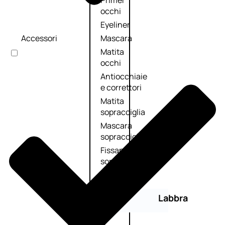
Primer
occhi
Eyeliner
Accessori
Mascara
Matita
occhi
Antiocchiaie
e correttori
Matita
sopracciglia
Mascara
sopracciglia
Fissante
sopracciglia
Labbra