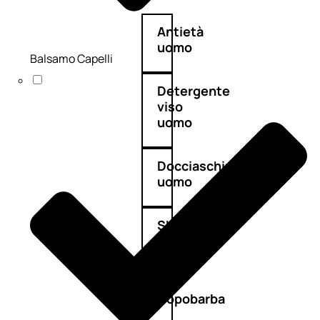
Antietà
uomo
Balsamo Capelli
Detergente
viso
uomo
Docciaschiuma
uomo
Shampoo
uomo
Dopobarba