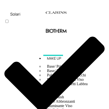
Solari
MAKE UP
Base/ Primer Occhi
Base/ Primer Viso
Palette E Cofanetti Occhi
Palette E Cofanetti Viso
Palette E Cofanetti Labbra
Fondotinta
Cipria
Fard/Blush
Terre Abbronzanti
Illuminante Viso