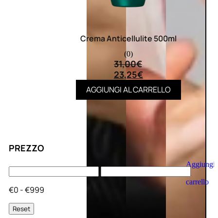
Crema Anticellulite 500ml
(0)
31,00
€
23,25
€
AGGIUNGI AL CARRELLO
PREZZO
Aggiungi
al
carrello
€0 - €999
Reset