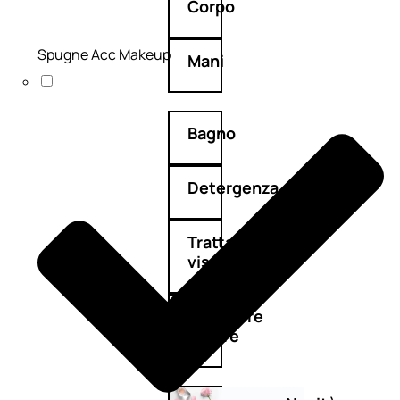
Corpo
Spugne Acc Makeup
Mani
Bagno
Detergenza
Trattamenti
viso
Maschere
nature