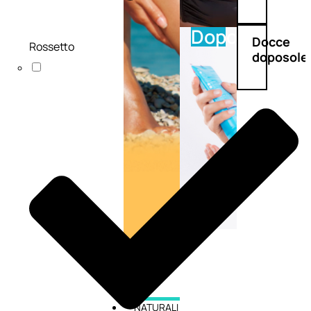
Doposole
Docce
Rossetto
doposole
NATURALI