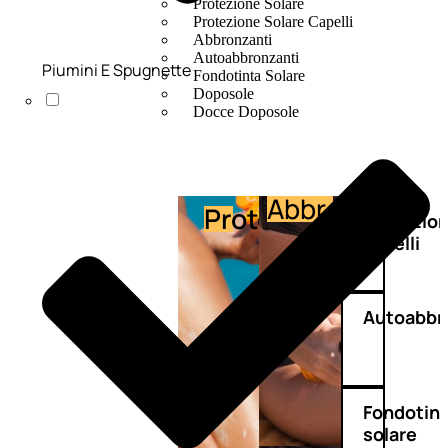
Protezione Solare
Protezione Solare Capelli
Abbronzanti
Autoabbronzanti
Piumini E Spugnette
Fondotinta Solare
Doposole
Docce Doposole
Abbronzante
Protezione
Protezio
capelli
Autoabbr
Fondotin
solare