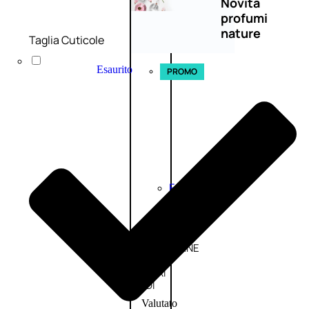
Novità
profumi
nature
Taglia Cuticole
Esaurito
PROMO
Fragranze
Nature
Donna
L’OCCITANE
EDT
FIORI
DI
Valutato