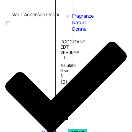
Varie Accessori Occhi
Fragranze
Nature
Donna
L’OCCITANE
EDT
VERBENA
1
Valutato
0
su
5
(0)
56,00
€
42,00
€
AGGIUNGI
AL
CARRELLO
Esaurito