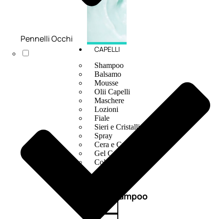
Pennelli Occhi
CAPELLI
Shampoo
Balsamo
Mousse
Olii Capelli
Maschere
Lozioni
Fiale
Sieri e Cristalli
Spray
Cera e Crema
Gel Capelli
Colorazione
Shampoo