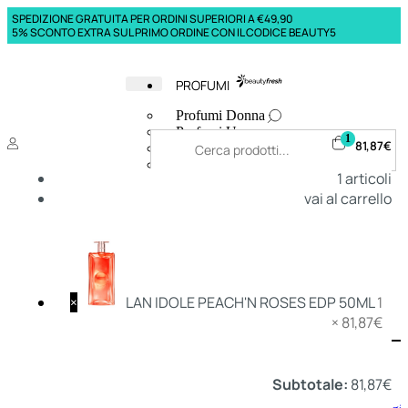
SPEDIZIONE GRATUITA PER ORDINI SUPERIORI A €49,90
5% SCONTO EXTRA SUL PRIMO ORDINE CON IL CODICE BEAUTY5
PROFUMI
Profumi Donna
Profumi Uomo
1
81,87
€
Deodoranti Donna
Deodoranti Uomo
1
articoli
Corpo Donna
vai al carrello
Corpo Uomo
Profumi Capelli
Creme Mani
Bagnodoccia Donna Profumi
Bagnodoccia Uomo Profumi
×
LAN IDOLE PEACH'N ROSES EDP 50ML
1
×
81,87
€
Deo
Donna
Uomo
Subtotale:
81,87
€