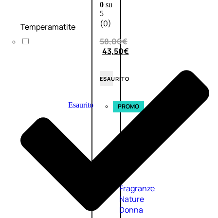
0
su
5
(0)
Temperamatite
58,00
€
43,50
€
ESAURITO
Esaurito
PROMO
Fragranze
Nature
Donna