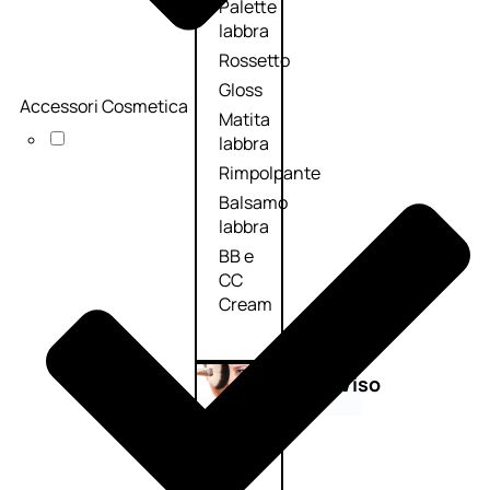
Palette
labbra
Rossetto
Gloss
Accessori Cosmetica
Matita
labbra
Rimpolpante
Balsamo
labbra
BB e
CC
Cream
Viso
Palette
viso