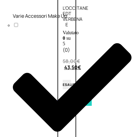
L’OCCITANE
EDT
Varie Accessori Make Up
VERBENA
E
Valutato
0
su
5
(0)
58,00
€
43,50
€
ESAURITO
Aggiungi
PROMO
al
carrello