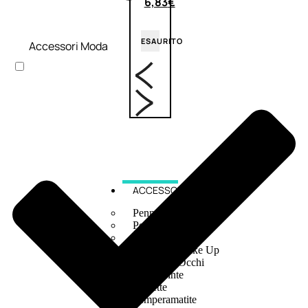
6,83
€
ESAURITO
Accessori Moda
ACCESSORI
Pennelli Viso
Pennelli Occhi
Pennelli Labbra
Accessori Make Up
Accessori Occhi
Ciglia Finte
Pinzette
Temperamatite