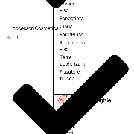
Primer
viso
Fondotinta
Cipria
Accessori Cosmetica
Fard/Blush
Illuminante
viso
Terre
abbronzanti
Fissatore
trucco
Unghie
Smalto
Smalto
effetti