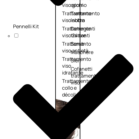
viso giorno
occhi
Trattamento
Trattamento
viso notte
labbra
Pennelli Kit
Trattamento
Detergenti
viso 24 ore
trattanti
Trattamento
Scrub
viso antietà
Maschere
Trattamento
Sieri
viso
Cofanetti
idratante
trattamento
Trattamento
viso
collo e
décolleté
Trattamento
viso BB e CC
cream