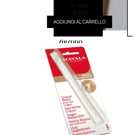
21,40
€
16,05
€
AGGIUNGI AL CARRELLO