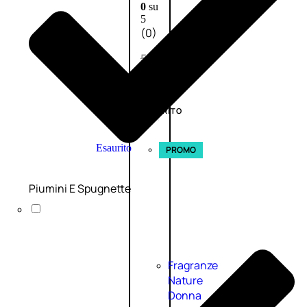
0
su
5
(0)
58,00
€
43,50
€
ESAURITO
Esaurito
PROMO
Piumini E Spugnette
Fragranze
Nature
Donna