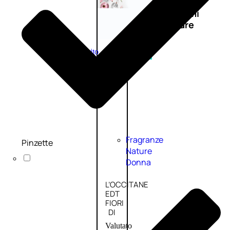
Novità
profumi
nature
Esaurito
PROMO
Fragranze
Pinzette
Nature
Donna
L’OCCITANE
EDT
FIORI
DI
Valutato