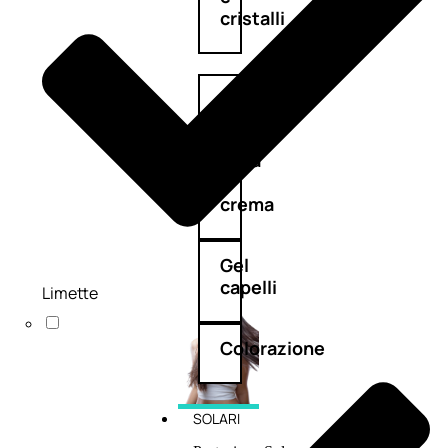
cristalli
Spray
Cera
e
crema
Gel
capelli
Limette
Colorazione
SOLARI