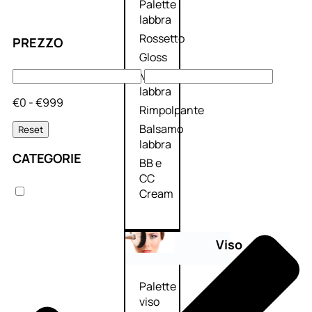
Palette
labbra
Rossetto
PREZZO
Gloss
Matita
labbra
€0 - €999
Rimpolpante
Balsamo
Reset
labbra
CATEGORIE
BB e
CC
Cream
Viso
Palette
viso