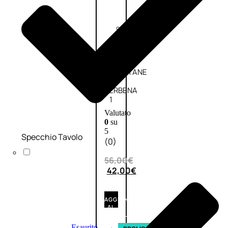
Fragranze
Nature
Donna
L’OCCITANE
EDT
VERBENA
1
Valutato
0
su
5
Specchio Tavolo
(0)
56,00
€
42,00
€
AGGIUNGI
AL
CARRELLO
Esaurito