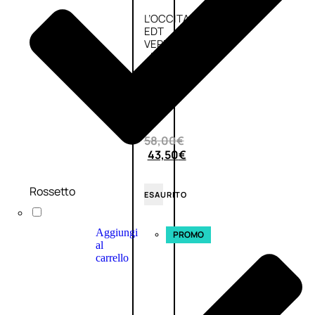
L’OCCITANE
EDT
VERBENA
E
Valutato
0
su
5
(0)
58,00
€
43,50
€
Rossetto
ESAURITO
Aggiungi
PROMO
al
carrello