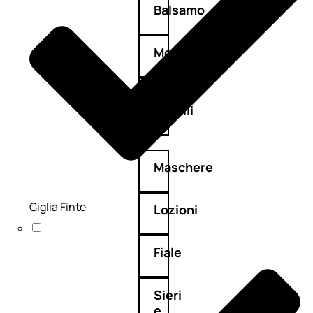
Balsamo
Mousse
Olii
capelli
Maschere
Ciglia Finte
Lozioni
Fiale
Sieri
e