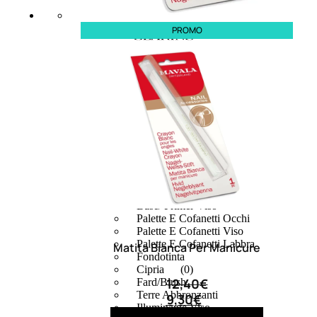
PROMO
MAKE UP
Base/ Primer Occhi
Base/ Primer Viso
Palette E Cofanetti Occhi
Palette E Cofanetti Viso
Palette E Cofanetti Labbra
Matita Bianca Per Manicure
Fondotinta
(0)
Cipria
12,40
€
Fard/Blush
Terre Abbronzanti
9,30
€
Illuminante Viso