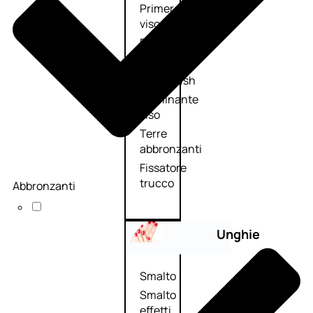
Primer
viso
Fondotinta
Cipria
Fard/Blush
Illuminante
viso
Terre
abbronzanti
Fissatore
trucco
Abbronzanti
Unghie
Smalto
Smalto
effetti