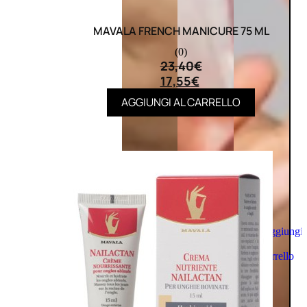
MAVALA FRENCH MANICURE 75 ML
(0)
23,40
€
17,55
€
AGGIUNGI AL CARRELLO
Aggiungi
al
carrello