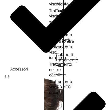
viso giorno
occhi
Trattamento
Trattamento
viso notte
labbra
Trattamento
Detergenti
viso 24 ore
trattanti
Trattamento
Scrub
viso antietà
Maschere
Trattamento
Sieri
viso
Cofanetti
idratante
trattamento
Trattamento
viso
Accessori
collo e
décolleté
Trattamento
viso BB e CC
cream