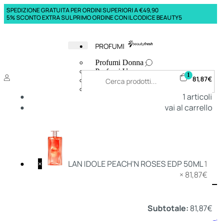
SPEDIZIONE GRATUITA PER ORDINI SUPERIORI A €49,90
5% SCONTO EXTRA SUL PRIMO ORDINE CON IL CODICE BEAUTY5
PROFUMI
Profumi Donna
Profumi Uomo
1
81,87
€
Deodoranti Donna
Deodoranti Uomo
1
articoli
Corpo Donna
vai al carrello
Corpo Uomo
Profumi Capelli
Creme Mani
Bagnodoccia Donna Profumi
Bagnodoccia Uomo Profumi
×
LAN IDOLE PEACH'N ROSES EDP 50ML
1
×
81,87
€
Deo
Donna
Uomo
Subtotale:
81,87
€