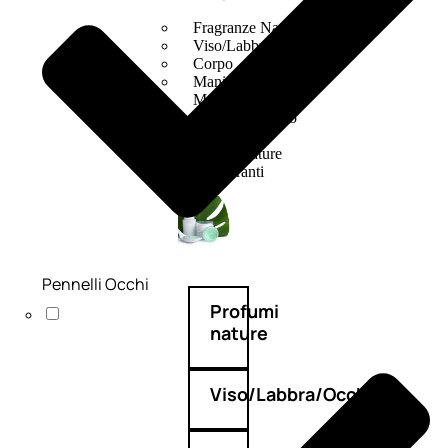
Fragranze Nature
Viso/Labbra/Occhi Nature
Corpo
Mani
Maschera Nature
Trattamenti Viso
Detergenza
Bagno Nature
Deodoranti
Pennelli Occhi
Profumi
nature
Viso/Labbra/Occhi