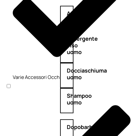
Antietà
uomo
Detergente
viso
uomo
Docciaschiuma
uomo
Varie Accessori Occhi
Shampoo
uomo
Dopobarba