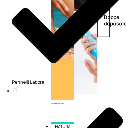
Doposole
Docce
doposole
Pennelli Labbra
NATURALI