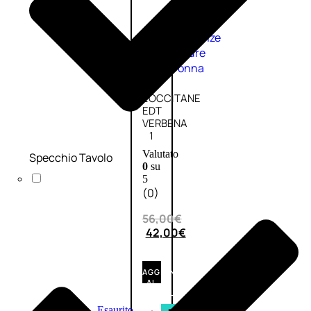
Fragranze
Nature
Donna
L’OCCITANE
EDT
VERBENA
1
Valutato
Specchio Tavolo
0
su
5
(0)
56,00
€
42,00
€
AGGIUNGI
AL
CARRELLO
Esaurito