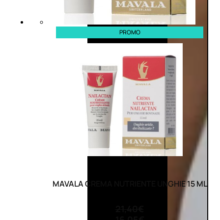
PROMO
MAVALA CREMA NUTRIENTE UNGHIE 15 ML
(0)
21,40
€
16,05
€