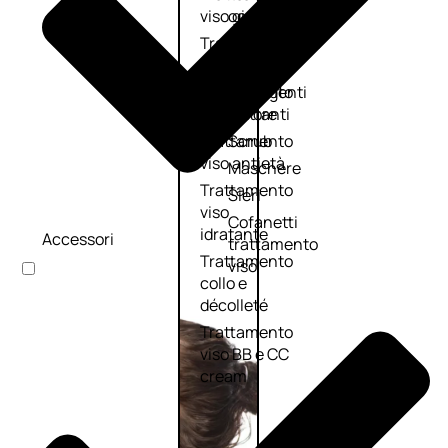
viso giorno
occhi
Trattamento
Trattamento
viso notte
labbra
Trattamento
Detergenti
viso 24 ore
trattanti
Trattamento
Scrub
viso antietà
Maschere
Trattamento
Sieri
viso
Cofanetti
idratante
Accessori
trattamento
Trattamento
viso
collo e
décolleté
Trattamento
viso BB e CC
cream