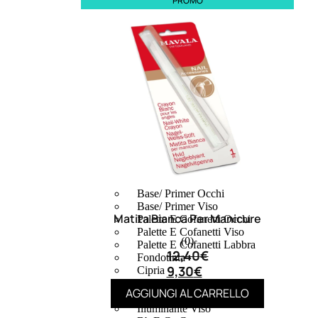
PROMO
MAKE UP
Base/ Primer Occhi
Base/ Primer Viso
Matita Bianca Per Manicure
Palette E Cofanetti Occhi
Palette E Cofanetti Viso
(0)
Palette E Cofanetti Labbra
12,40
€
Fondotinta
9,30
€
Cipria
Fard/Blush
AGGIUNGI AL CARRELLO
Terre Abbronzanti
Illuminante Viso