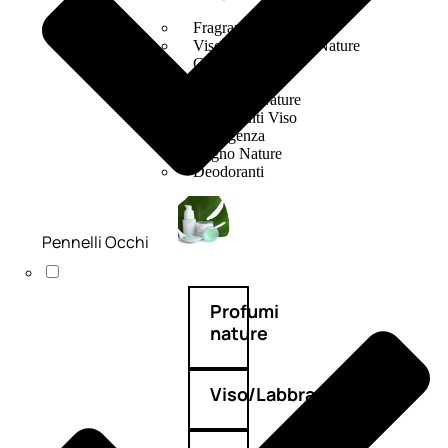
Fragranze Nature
Viso/Labbra/Occhi Nature
Corpo
Mani
Maschera Nature
Trattamenti Viso
Detergenza
Bagno Nature
Deodoranti
Pennelli Occhi
Profumi
nature
Viso/Labbra/Occhi