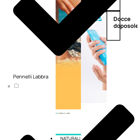
Doposole
Docce
doposole
Pennelli Labbra
NATURALI