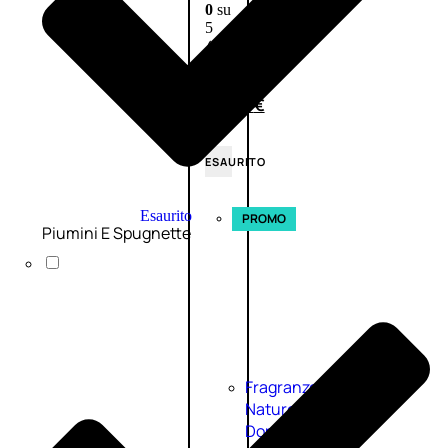
0
su
5
(0)
58,00
€
43,50
€
ESAURITO
Esaurito
PROMO
Piumini E Spugnette
Fragranze
Nature
Donna