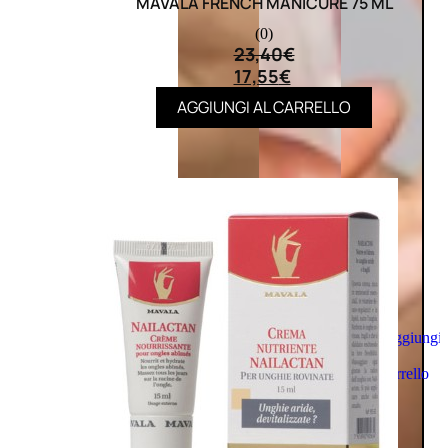
MAVALA FRENCH MANICURE 75 ML
(0)
23,40
€
17,55
€
AGGIUNGI AL CARRELLO
Aggiungi
al
carrello