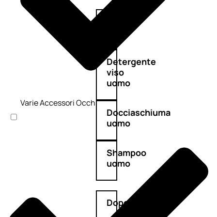
Antietà
uomo
Detergente
viso
uomo
Varie Accessori Occhi
Docciaschiuma
uomo
Shampoo
uomo
Dopobarba