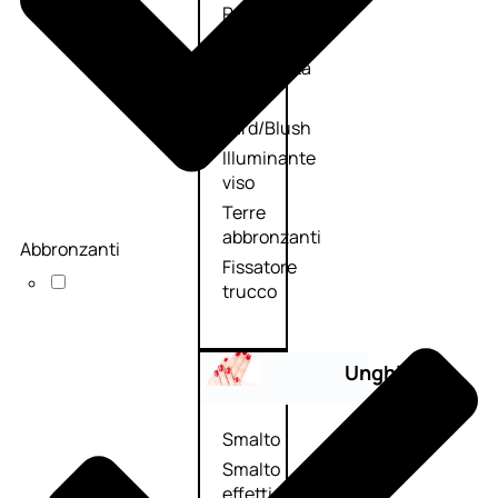
Primer
viso
Fondotinta
Cipria
Fard/Blush
Illuminante
viso
Terre
abbronzanti
Abbronzanti
Fissatore
trucco
Unghie
Smalto
Smalto
effetti