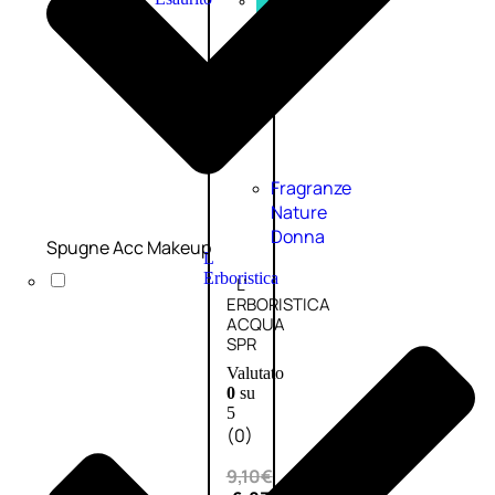
PROMO
Fragranze
Nature
Donna
Spugne Acc Makeup
L
Erboristica
L’
ERBORISTICA
ACQUA
SPR
Valutato
0
su
5
(0)
9,10
€