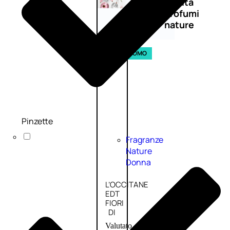
Novità
profumi
nature
Esaurito
PROMO
Pinzette
Fragranze
Nature
Donna
L’OCCITANE
EDT
FIORI
DI
Valutato