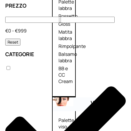
Palette
PREZZO
labbra
Rossetto
Gloss
€0 - €999
Matita
labbra
Reset
Rimpolpante
CATEGORIE
Balsamo
labbra
BB e
CC
Cream
Viso
Palette
viso