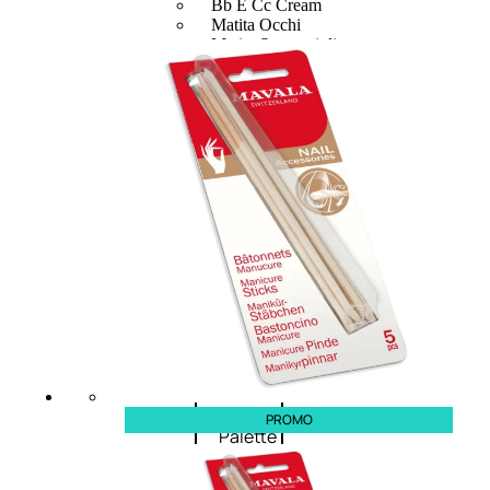
Bb E Cc Cream
Matita Occhi
Matita Sopracciglia
Mascara
Eyeliner
Rossetto
Matita Labbra
Gloss
Smalto
Smalto Effetti Speciali
Solventi Unghie
Occhi
PROMO
Palette
occhi