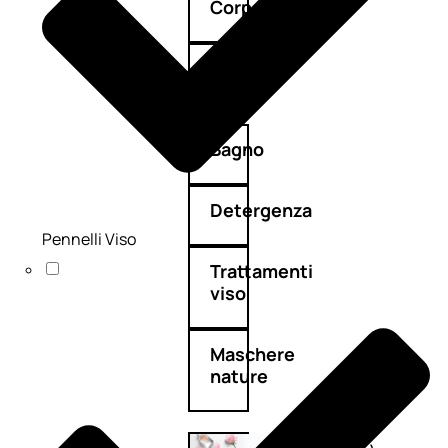
Corpo
Mani
Bagno
Detergenza
Pennelli Viso
Trattamenti
viso
Maschere
nature