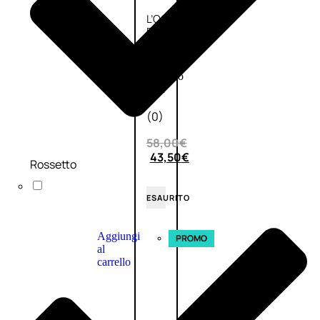
L’OCCITANE
EDT
VERBENA
E
Valutato
0
su
5
(0)
58,00
€
43,50
€
Rossetto
ESAURITO
Aggiungi
PROMO
al
carrello