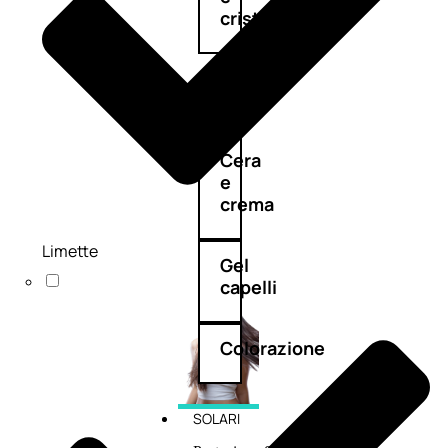
cristalli
Spray
Cera
e
crema
Limette
Gel
capelli
Colorazione
SOLARI