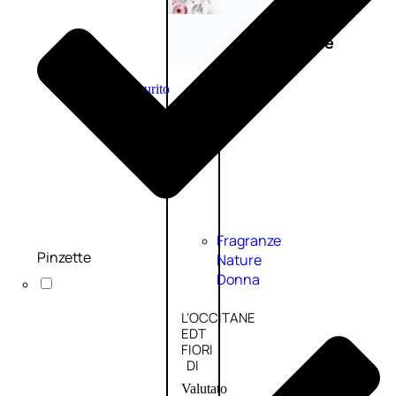
Novità
profumi
nature
Esaurito
PROMO
Fragranze
Pinzette
Nature
Donna
L’OCCITANE
EDT
FIORI
DI
Valutato