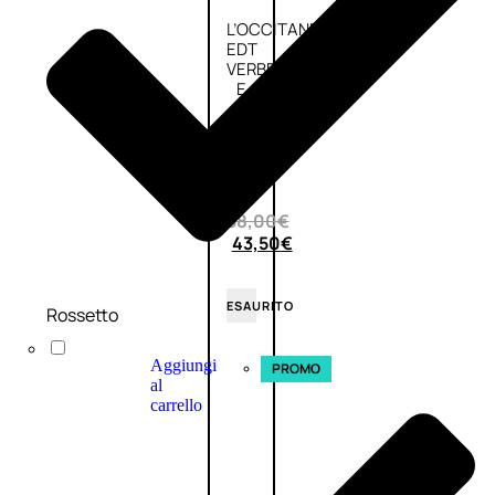
L’OCCITANE
EDT
VERBENA
E
Valutato
0
su
5
(0)
58,00
€
43,50
€
ESAURITO
Rossetto
Aggiungi
PROMO
al
carrello