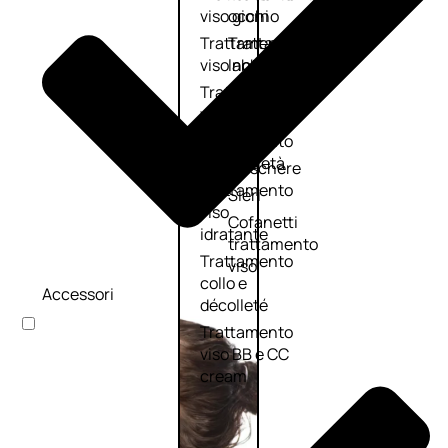
viso giorno
occhi
Trattamento
Trattamento
viso notte
labbra
Trattamento
Detergenti
viso 24 ore
trattanti
Trattamento
Scrub
viso antietà
Maschere
Trattamento
Sieri
viso
Cofanetti
idratante
trattamento
Trattamento
viso
collo e
Accessori
décolleté
Trattamento
viso BB e CC
cream