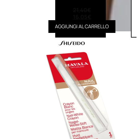
(0)
21,40
€
16,05
€
AGGIUNGI AL CARRELLO