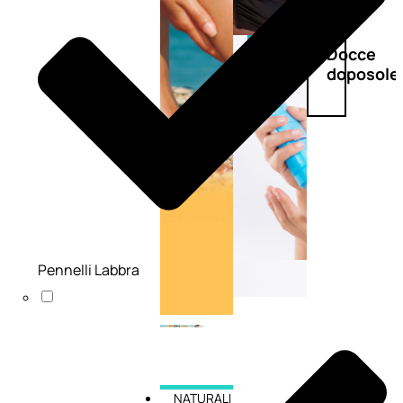
Doposole
Docce
doposole
Pennelli Labbra
NATURALI