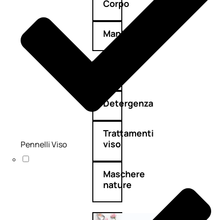
Corpo
Mani
Bagno
Detergenza
Trattamenti
viso
Pennelli Viso
Maschere
nature