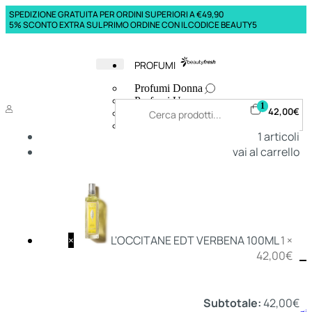
SPEDIZIONE GRATUITA PER ORDINI SUPERIORI A €49,90
5% SCONTO EXTRA SUL PRIMO ORDINE CON IL CODICE BEAUTY5
PROFUMI
Profumi Donna
Profumi Uomo
1
42,00
€
Deodoranti Donna
Deodoranti Uomo
1
articoli
Corpo Donna
vai al carrello
Corpo Uomo
Profumi Capelli
Creme Mani
Bagnodoccia Donna Profumi
Bagnodoccia Uomo Profumi
×
L'OCCITANE EDT VERBENA 100ML
1 ×
42,00
€
Deo
Donna
Uomo
Subtotale:
42,00
€