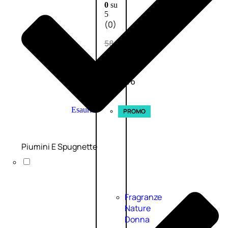
0
su
5
(0)
58,00
€
43,50
€
ESAURITO
Esaurito
PROMO
Piumini E Spugnette
Fragranze
Nature
Donna