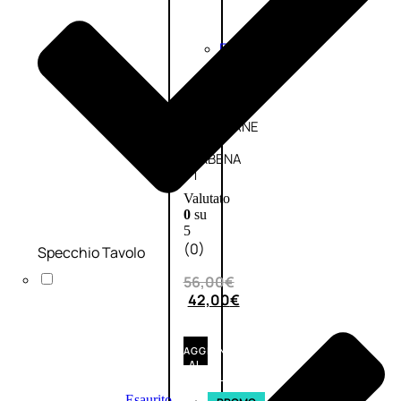
Fragranze
Nature
Donna
L’OCCITANE
EDT
VERBENA
1
Valutato
0
su
5
(0)
Specchio Tavolo
56,00
€
42,00
€
AGGIUNGI
AL
CARRELLO
Esaurito