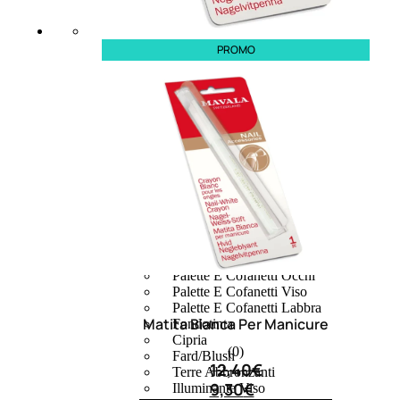
PROMO
MAKE UP
Base/ Primer Occhi
Base/ Primer Viso
Palette E Cofanetti Occhi
Palette E Cofanetti Viso
Palette E Cofanetti Labbra
Matita Bianca Per Manicure
Fondotinta
Cipria
(0)
Fard/Blush
12,40
€
Terre Abbronzanti
9,30
€
Illuminante Viso