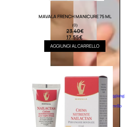
MAVALA FRENCH MANICURE 75 ML
(0)
23,40
€
17,55
€
AGGIUNGI AL CARRELLO
Aggiungi
al
carrello