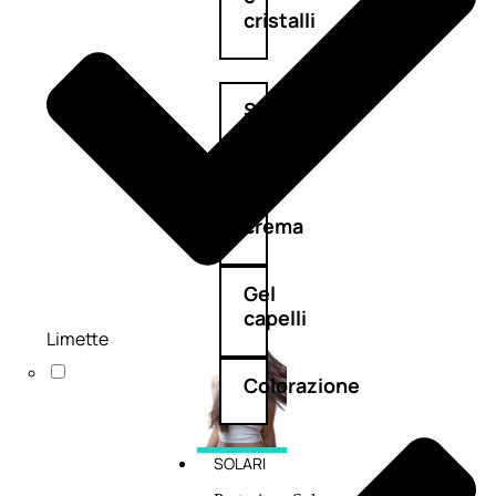
cristalli
Spray
Cera
e
crema
Gel
capelli
Limette
Colorazione
SOLARI