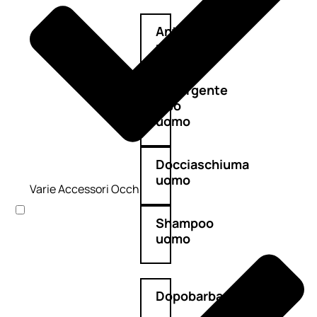
Antietà
uomo
Detergente
viso
uomo
Docciaschiuma
uomo
Varie Accessori Occhi
Shampoo
uomo
Dopobarba