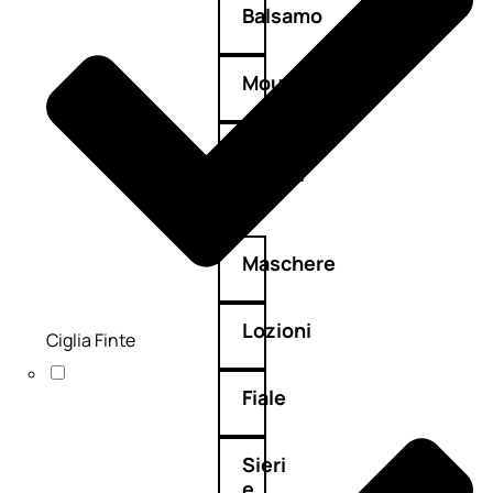
Balsamo
Mousse
Olii
capelli
Maschere
Lozioni
Ciglia Finte
Fiale
Sieri
e