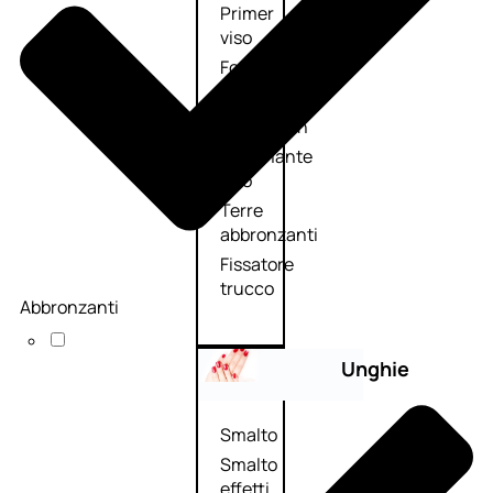
Primer
viso
Fondotinta
Cipria
Fard/Blush
Illuminante
viso
Terre
abbronzanti
Fissatore
trucco
Abbronzanti
Unghie
Smalto
Smalto
effetti