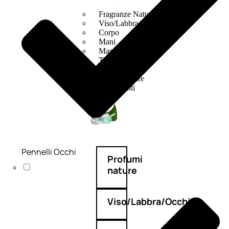
Fragranze Nature
Viso/Labbra/Occhi Nature
Corpo
Mani
Maschera Nature
Trattamenti Viso
Detergenza
Bagno Nature
Deodoranti
Pennelli Occhi
Profumi
nature
Viso/Labbra/Occhi