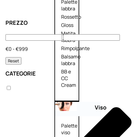
Palette
labbra
Rossetto
PREZZO
Gloss
Matita
labbra
Rimpolpante
€0 - €999
Balsamo
Reset
labbra
BB e
CATEGORIE
CC
Cream
Viso
Palette
viso