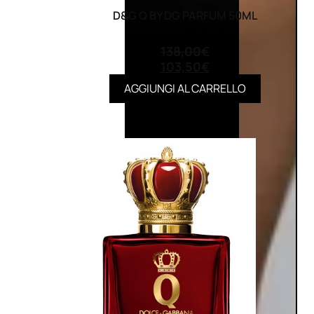
D&G Q BY DG PARFUM 50ML
(0)
138,00
€
103,50
€
AGGIUNGI AL CARRELLO