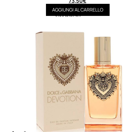
73,50
€
AGGIUNGI AL CARRELLO
MAKE UP
Base/ Primer Occhi
Base/ Primer Viso
Palette E Cofanetti Occhi
Palette E Cofanetti Viso
Palette E Cofanetti Labbra
Fondotinta
Cipria
Fard/Blush
Terre Abbronzanti
Illuminante Viso