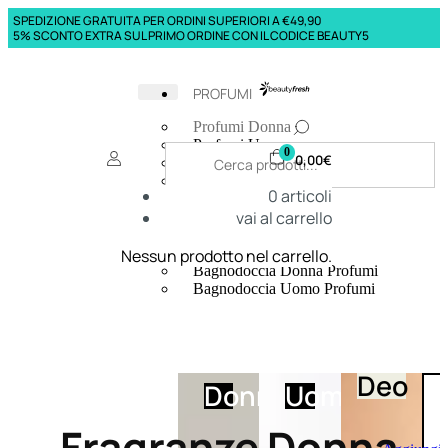
SPEDIZIONE GRATUITA PER ORDINI SUPERIORI A €49,90
5% SCONTO EXTRA SUL PRIMO ORDINE CON IL CODICE BEAUTY5
PROFUMI
Profumi Donna
Profumi Uomo
0
0,00
€
Deodoranti Donna
Deodoranti Uomo
0
articoli
Corpo Donna
vai al carrello
Corpo Uomo
Profumi Capelli
Creme Mani
Nessun prodotto nel carrello.
Bagnodoccia Donna Profumi
Bagnodoccia Uomo Profumi
Deo
Donna
Uomo
Fragranze Donna