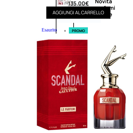
Novità
135,00
€
profumi
AGGIUNGI AL CARRELLO
nature
Esaurito
PROMO
Fragranze
Nature
Donna
L’OCCITANE
EDT
FIORI
DI
Valutato