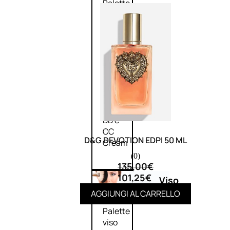
Palette
labbra
Rossetto
Gloss
Matita
labbra
Rimpolpante
Balsamo
labbra
BB e
CC
D&G DEVOTION EDPI 50 ML
Cream
(0)
135,00
€
101,25
€
Viso
AGGIUNGI AL CARRELLO
Palette
viso