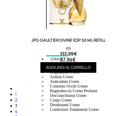
JPG GAULTIER DIVINE EDP 50 ML REFILL
(0)
117,25
€
87,94
€
UOMO
AGGIUNGI AL CARRELLO
Detergente Viso Uomo
Dopobarba Uomo
Antieta Uomo
Anticaduta Uomo
Contorno Occhi Uomo
Bagnodoccia Uomo Profumi
1
Docciaschiuma Uomo
2
Corpo Uomo
Deodoranti Uomo
3
Confezioni Trattamenti Uomo
4