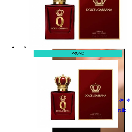
PROMO
Aggiungi
al
carrello