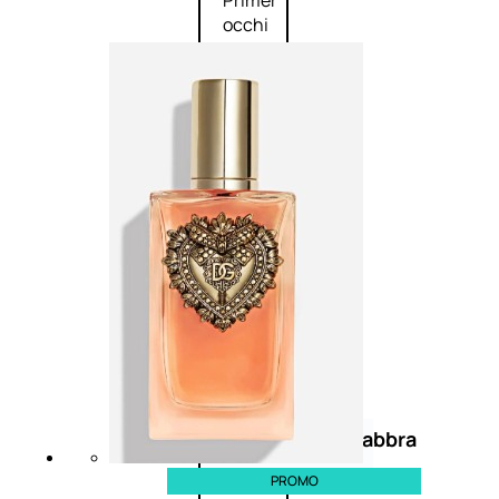
Primer
occhi
Eyeliner
Mascara
Matita
occhi
Antiocchiaie
e correttori
Matita
sopracciglia
Mascara
sopracciglia
Fissante
sopracciglia
Labbra
PROMO