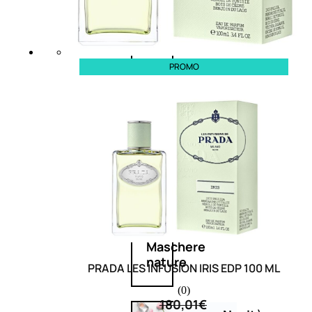
Corpo
Mani
PROMO
Bagno
Detergenza
Trattamenti
viso
Maschere
nature
PRADA LES INFUSION IRIS EDP 100 ML
(0)
180,01
€