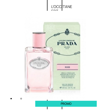
L’OCCITANE
EDT
VERBENA
E
Valutato
0
su
5
(0)
58,00
€
43,50
€
ESAURITO
Aggiungi
PROMO
al
carrello
PROMO