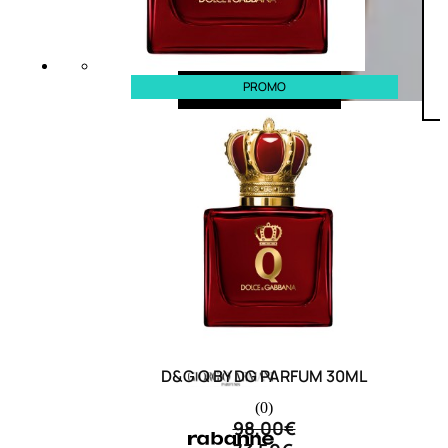
PROMO
D&G Q BY DG PARFUM 30ML
(0)
98,00
€