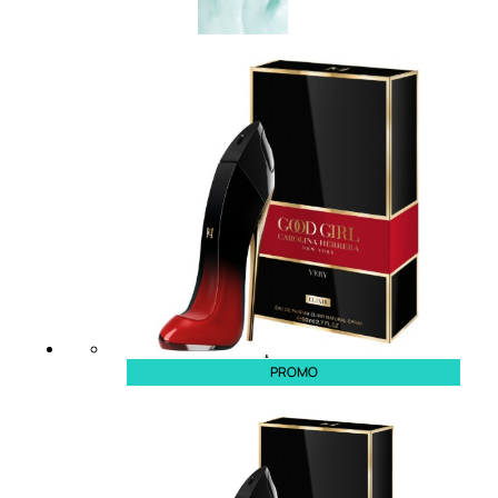
CAPELLI
Shampoo
Balsamo
Mousse
Olii Capelli
Maschere
Lozioni
Fiale
Sieri e Cristalli
Spray
Cera e Crema
Gel Capelli
Colorazione
PROMO
Shampoo