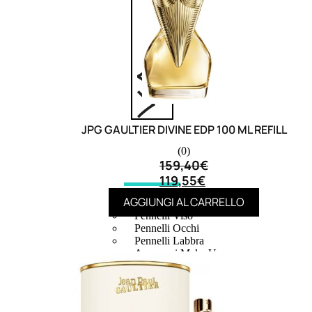
6,83
€
ESAURITO
JPG GAULTIER DIVINE EDP 100 ML REFILL
(0)
159,40
€
119,55
€
ACCESSORI
AGGIUNGI AL CARRELLO
Pennelli Viso
Pennelli Occhi
Pennelli Labbra
Accessori Make Up
Accessori Occhi
Ciglia Finte
Pinzette
Temperamatite