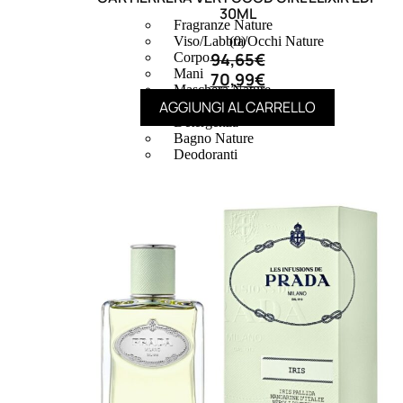
30ML
Fragranze Nature
(0)
Viso/Labbra/Occhi Nature
94,65
€
Corpo
Mani
70,99
€
Maschera Nature
AGGIUNGI AL CARRELLO
Trattamenti Viso
Detergenza
Bagno Nature
Deodoranti
Profumi
nature
Viso/Labbra/Occhi