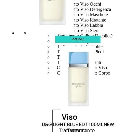
Trattamento Viso Occhi
Trattamento Viso Detergenza
Trattamento Viso Maschere
Trattamento Viso Idratante
Trattamento Viso Labbra
Trattamento Viso Sieri
Trattamento Collo e Decolleté
PROMO
Trattamento Corpo
Trattamento Anticellulite
Trattamento Mani e Piedi
Trattamento Unghie
Trattamento Deodoranti
Cofanetti Trattamento Viso
Cofanetti Trattamento Corpo
Viso
D&G LIGHT BLUE EDT 100ML NEW
Trattamento
Trattamento