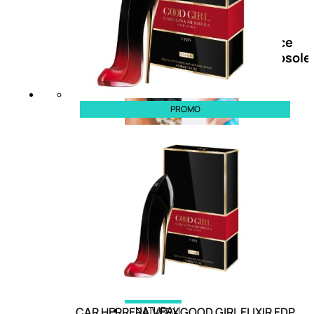
Doposole
Docce
doposole
PROMO
NATURALI
CAR HERRERA VERY GOOD GIRL ELIXIR EDP