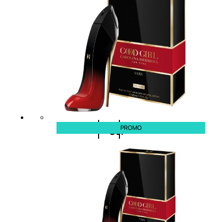
cristalli
Spray
Cera
e
crema
PROMO
Gel
capelli
Colorazione
SOLARI