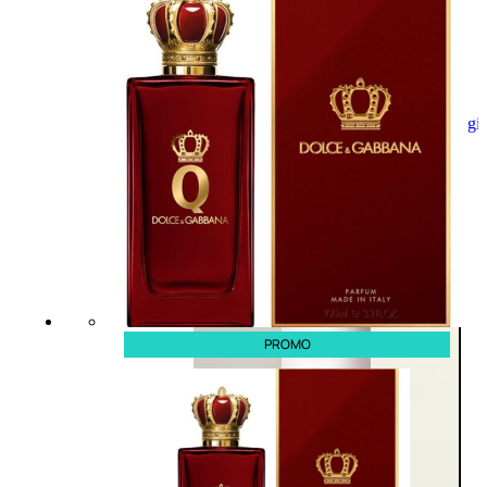
Aggiungi
al
carrello
PROMO