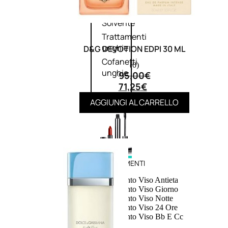
speciali
Solvente
Trattamenti
unghie
D&G DEVOTION EDPI 30 ML
Cofanetti
(0)
unghie
95,00
€
71,25
€
AGGIUNGI AL CARRELLO
TRATTAMENTI
Trattamento Viso Antieta
Trattamento Viso Giorno
Trattamento Viso Notte
Trattamento Viso 24 Ore
Trattamento Viso Bb E Cc
Cream