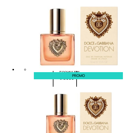
Primer
viso
Fondotinta
Cipria
Fard/Blush
Illuminante
viso
Terre
abbronzanti
Fissatore
PROMO
trucco
Unghie
Smalto
Smalto
effetti