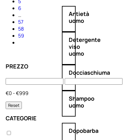
5
6
Antietà
…
uomo
57
58
59
Detergente
viso
uomo
PREZZO
Docciaschiuma
uomo
€0 - €999
Shampoo
uomo
Reset
CATEGORIE
Dopobarba