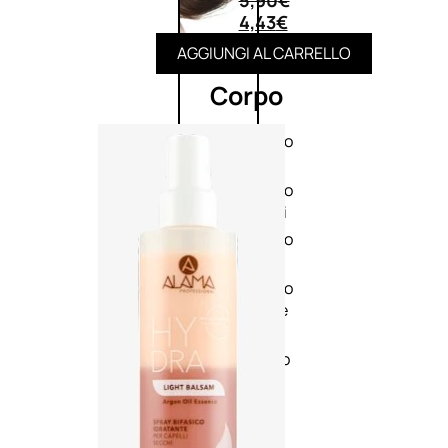
5,90
€
4,43
€
AGGIUNGI AL CARRELLO
Corpo
Trattamento
corpo
Trattamento
mani e piedi
Trattamento
unghie
Trattamento
anticellulite
Cofanetti
trattamento
corpo