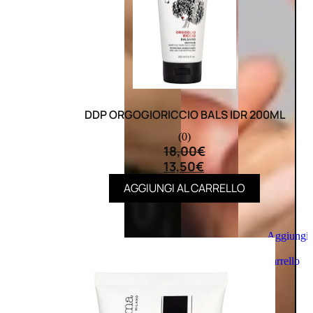
DDP ORGOGIORICCIO BALS IDR 200ML
(0)
18,00
€
13,50
€
AGGIUNGI AL CARRELLO
Aggiungi
al
carrello