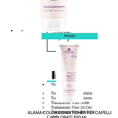
speciali
Solvente
Trattamenti
unghie
Cofanetti
PROMO
unghie
TRATTAMENTI
Trattamento Viso Antieta
Trattamento Viso Giorno
Trattamento Viso Notte
Trattamento Viso 24 Ore
ALAMA COLOR CONDITIONER PER CAPELLI
Trattamento Viso Bb E Cc
COLORATI 300 ML
Cream