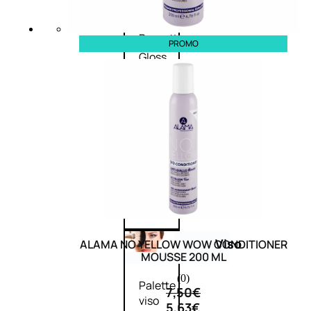
Palette
labbra
Rossetto
PROMO
Gloss
Matita
labbra
Rimpolpante
Balsamo
labbra
BB e
CC
Cream
Viso
ALAMA NO YELLOW WOW CONDITIONER
MOUSSE 200 ML
(0)
Palette
7,50
€
viso
5,63
€