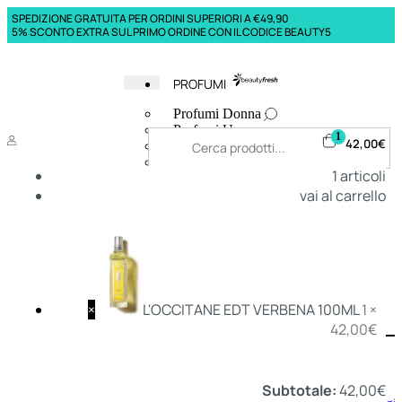
SPEDIZIONE GRATUITA PER ORDINI SUPERIORI A €49,90
5% SCONTO EXTRA SUL PRIMO ORDINE CON IL CODICE BEAUTY5
PROFUMI
Profumi Donna
Profumi Uomo
1
42,00
€
Deodoranti Donna
Deodoranti Uomo
1
articoli
Corpo Donna
vai al carrello
Corpo Uomo
Profumi Capelli
Creme Mani
Bagnodoccia Donna Profumi
Bagnodoccia Uomo Profumi
×
L'OCCITANE EDT VERBENA 100ML
1 ×
42,00
€
Deo
Donna
Uomo
Subtotale:
42,00
€