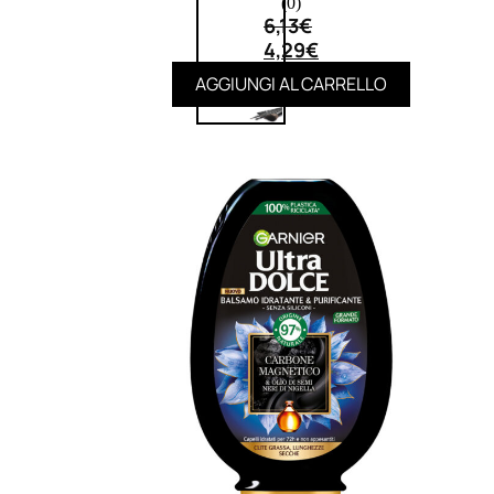
(0)
6,13
€
4,29
€
AGGIUNGI AL CARRELLO
UOMO
Detergente Viso Uomo
Dopobarba Uomo
Antieta Uomo
Anticaduta Uomo
Contorno Occhi Uomo
Bagnodoccia Uomo Profumi
Docciaschiuma Uomo
Corpo Uomo
Deodoranti Uomo
Confezioni Trattamenti Uomo