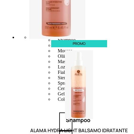
CAPELLI
Shampoo
PROMO
Balsamo
Mousse
Olii Capelli
Maschere
Lozioni
Fiale
Sieri e Cristalli
Spray
Cera e Crema
Gel Capelli
Colorazione
Shampoo
ALAMA HYDRA LIGHT BALSAMO IDRATANTE