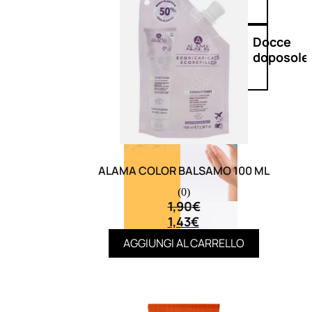
Doposole
Docce
doposole
ALAMA COLOR BALSAMO 100 ML
(0)
1,90
€
1,43
€
AGGIUNGI AL CARRELLO
NATURALI