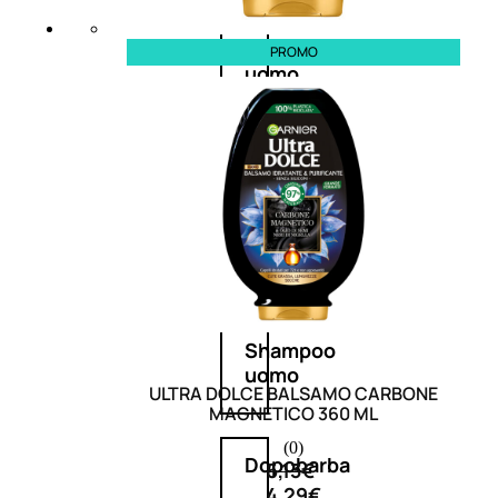
Antietà
PROMO
uomo
Detergente
viso
uomo
Docciaschiuma
uomo
Shampoo
uomo
ULTRA DOLCE BALSAMO CARBONE
MAGNETICO 360 ML
(0)
Dopobarba
6,13
€
4,29
€