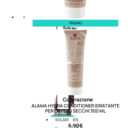
cristalli
PROMO
Spray
Cera
e
crema
Gel
capelli
Colorazione
ALAMA HYDRA CONDITIONER IDRATANTE
PER CAPELLI SECCHI 300 ML
SOLARI
(0)
5,90
€