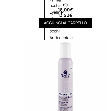
Primer
(0)
occhi
18,00
€
Eyeliner
13,50
€
Mascara
AGGIUNGI AL CARRELLO
Matita
occhi
Antiocchiaie
e correttori
Matita
sopracciglia
Mascara
sopracciglia
Fissante
sopracciglia
Labbra