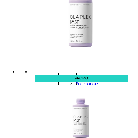
Novità
profumi
nature
Esaurito
PROMO
PROMO
Fragranze
Nature
Donna
L’OCCITANE
EDT
FIORI
DI
Valutato