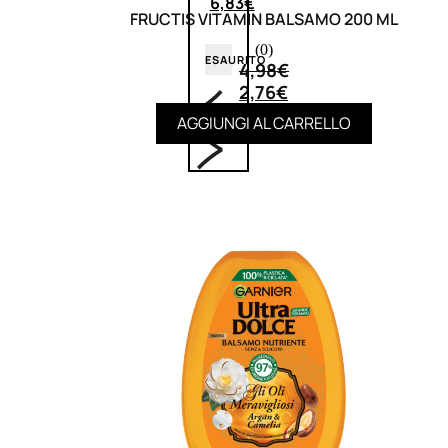
6,83
€
FRUCTIS VITAMIN BALSAMO 200 ML
(0)
ESAURITO
4,98
€
2,76
€
AGGIUNGI AL CARRELLO
ACCESSORI
Pennelli Viso
Pennelli Occhi
Pennelli Labbra
Accessori Make Up
Accessori Occhi
Ciglia Finte
Pinzette
Temperamatite