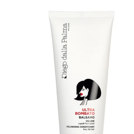
MAKE UP
Base/ Primer Occhi
Base/ Primer Viso
Palette E Cofanetti Occhi
Palette E Cofanetti Viso
Palette E Cofanetti Labbra
Fondotinta
Cipria
Fard/Blush
Terre Abbronzanti
Illuminante Viso