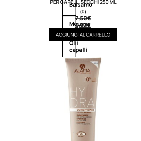
PER CAPELLI SECCHI 250 ML
Balsamo
(0)
7,50
€
Mousse
5,63
€
AGGIUNGI AL CARRELLO
Olii
capelli
Maschere
Lozioni
Fiale
Sieri
e