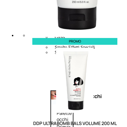
Bb E Cc Cream
Matita Occhi
Matita Sopracciglia
Mascara
Eyeliner
Rossetto
Matita Labbra
Gloss
PROMO
Smalto
Smalto Effetti Speciali
Solventi Unghie
Occhi
Palette
occhi
DDP ULTRABOMB BALS VOLUME 200 ML