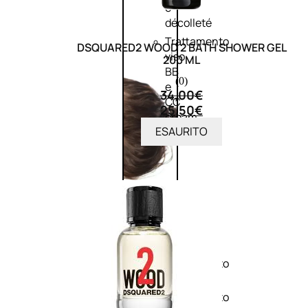
e
décolleté
Trattamento
DSQUARED2 WOOD 2 BATH SHOWER GEL
viso
200 ML
BB
(0)
e
34,00
€
CC
25,50
€
cream
ESAURITO
Corpo
Trattamento
corpo
Trattamento