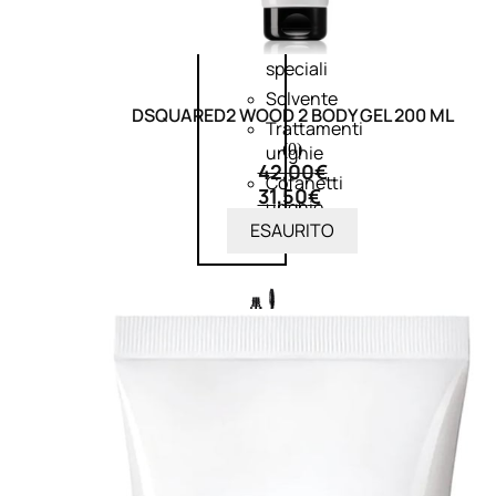
Smalto
effetti
speciali
Solvente
DSQUARED2 WOOD 2 BODY GEL 200 ML
Trattamenti
(0)
unghie
42,00
€
Cofanetti
31,50
€
unghie
ESAURITO
TRATTAMENTI
Trattamento Viso Antieta
Trattamento Viso Giorno
Trattamento Viso Notte