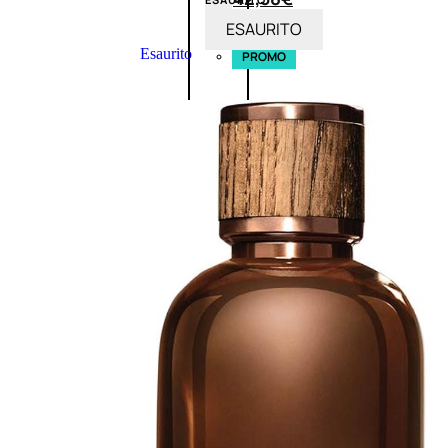
ESAURITO
Esaurito
PROMO
Fragranze
Nature
Donna
L’OCCITANE
EDT
VERBENA
E
Valutato
0
su
5