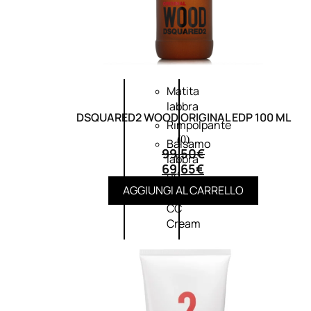
Palette
labbra
Rossetto
Gloss
Matita
labbra
DSQUARED2 WOOD ORIGINAL EDP 100 ML
Rimpolpante
(0)
Balsamo
99,50
€
labbra
69,65
€
BB
AGGIUNGI AL CARRELLO
e
CC
Cream
Viso