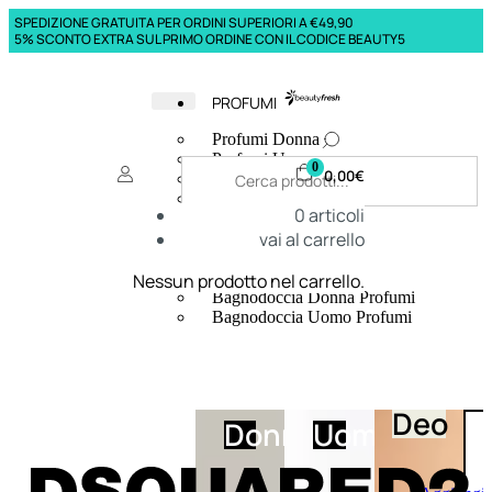
SPEDIZIONE GRATUITA PER ORDINI SUPERIORI A €49,90
5% SCONTO EXTRA SUL PRIMO ORDINE CON IL CODICE BEAUTY5
PROFUMI
Profumi Donna
Profumi Uomo
0
0,00
€
Deodoranti Donna
Deodoranti Uomo
0
articoli
Corpo Donna
vai al carrello
Corpo Uomo
Profumi Capelli
Creme Mani
Nessun prodotto nel carrello.
Bagnodoccia Donna Profumi
Bagnodoccia Uomo Profumi
Deo
Donna
Uomo