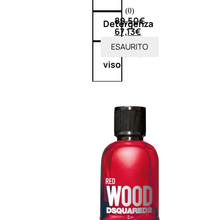
(0)
89,50
€
Detergenza
67,13
€
ESAURITO
Trattamenti
viso
Maschere
nature
Novità
profumi
nature
Esaurito
PROMO