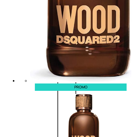
(0)
58,00
€
43,50
€
ESAURITO
Aggiungi
PROMO
al
carrello
PROMO
Fragranze
Nature
Donna
L’OCCITANE
EDT