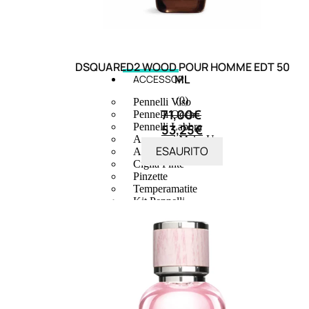
DSQUARED2 WOOD POUR HOMME EDT 50
ML
ACCESSORI
(0)
Pennelli Viso
71,00
€
Pennelli Occhi
Pennelli Labbra
53,25
€
Accessori Make Up
ESAURITO
Accessori Occhi
Ciglia Finte
Pinzette
Temperamatite
Kit Pennelli
Accessori