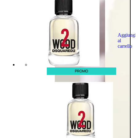
Aggiungi
al
carrello
PROMO