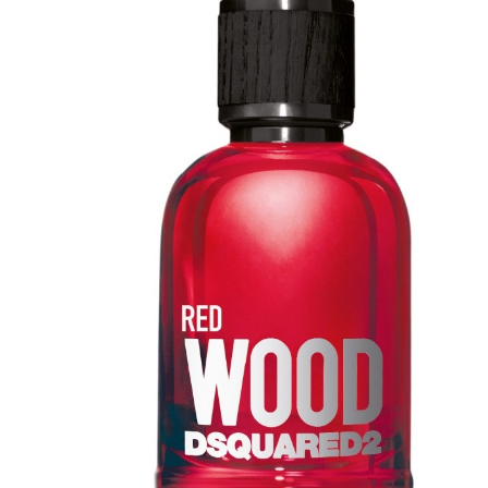
NATURALI
Fragranze Nature
Viso/Labbra/Occhi Nature
Corpo
Mani
Maschera Nature
Trattamenti Viso
Detergenza
Bagno Nature