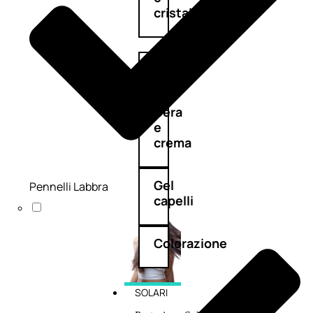
cristalli
Spray
Cera
e
crema
Gel
Pennelli Labbra
capelli
Colorazione
SOLARI