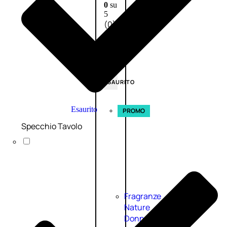
0
su
5
(0)
58,00
€
43,50
€
ESAURITO
Esaurito
PROMO
Specchio Tavolo
Fragranze
Nature
Donna