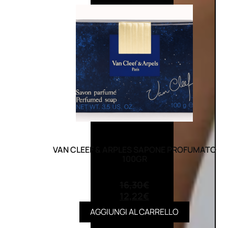
VAN CLEEF & ARPLES SAPONE PROFUMATO
100GR
(0)
16,30
€
12,22
€
AGGIUNGI AL CARRELLO