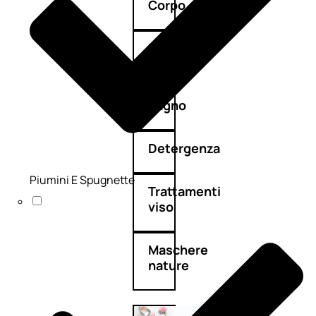
Corpo
Mani
Bagno
Detergenza
Piumini E Spugnette
Trattamenti
viso
Maschere
nature