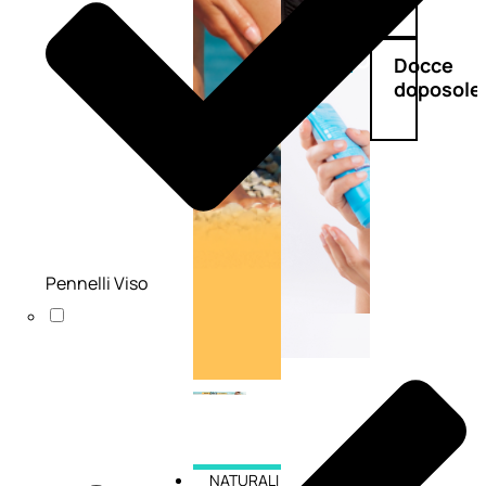
Doposole
Docce
doposole
Pennelli Viso
NATURALI