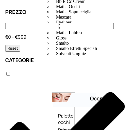
Bb E Cc Cream
Matita Occhi
PREZZO
Matita Sopracciglia
Mascara
Eyeliner
Rossetto
Matita Labbra
€0 - €999
Gloss
Smalto
Reset
Smalto Effetti Speciali
Solventi Unghie
CATEGORIE
Occhi
Palette
occhi