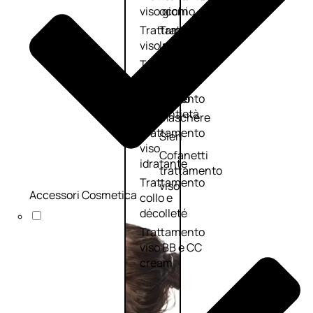
viso giorno
occhi
Trattamento
Trattamento
viso notte
labbra
Trattamento
Detergenti
viso 24 ore
trattanti
Trattamento
Scrub
viso antietà
Maschere
Trattamento
Sieri
viso
Cofanetti
idratante
trattamento
Trattamento
viso
Accessori Cosmetica
collo e
décolleté
Trattamento
viso BB e CC
cream