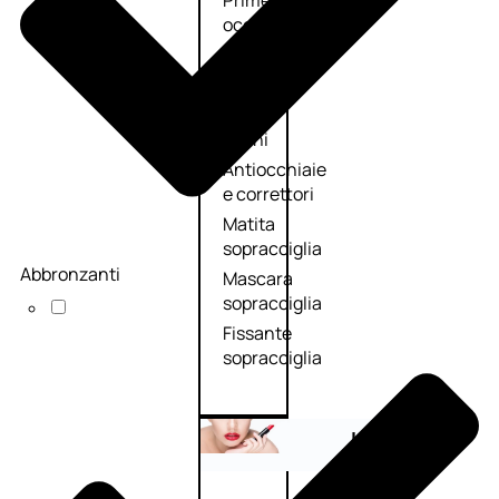
Primer
occhi
Eyeliner
Mascara
Matita
occhi
Antiocchiaie
e correttori
Matita
sopracciglia
Abbronzanti
Mascara
sopracciglia
Fissante
sopracciglia
Labbra