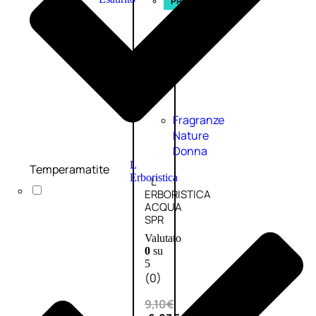
PROMO
Fragranze
Nature
Donna
L
Temperamatite
Erboristica
L’
ERBORISTICA
ACQUA
SPR
Valutato
0
su
5
(0)
9,10
€