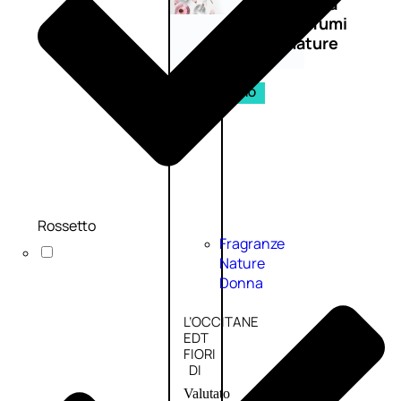
Novità
profumi
nature
Esaurito
PROMO
Rossetto
Fragranze
Nature
Donna
L’OCCITANE
EDT
FIORI
DI
Valutato