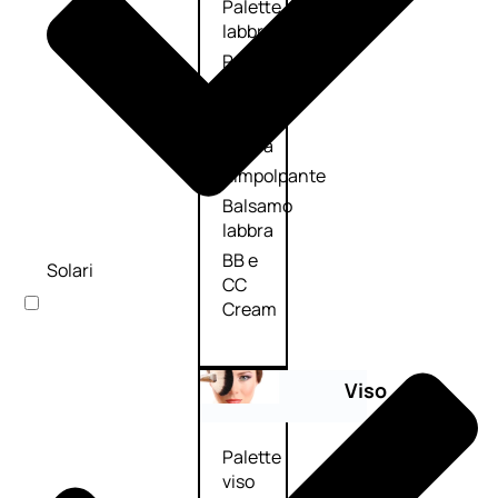
Palette
labbra
Rossetto
Gloss
Matita
labbra
Rimpolpante
Balsamo
labbra
BB e
Solari
CC
Cream
Viso
Palette
viso