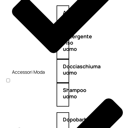
Antietà
uomo
Detergente
viso
uomo
Docciaschiuma
Accessori Moda
uomo
Shampoo
uomo
Dopobarba