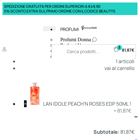
SPEDIZIONE GRATUITA PER ORDINI SUPERIORI A €49,90
5% SCONTO EXTRA SUL PRIMO ORDINE CON IL CODICE BEAUTY5
PROFUMI
Profumi Donna
Profumi Uomo
1
81,87
€
Deodoranti Donna
Deodoranti Uomo
1
articoli
Corpo Donna
vai al carrello
Corpo Uomo
Profumi Capelli
Creme Mani
Bagnodoccia Donna Profumi
Bagnodoccia Uomo Profumi
×
LAN IDOLE PEACH'N ROSES EDP 50ML
1
×
81,87
€
Deo
Donna
Uomo
Subtotale:
81,87
€