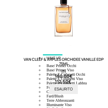
MAKE UP
VAN CLEEF & ARPLES ORCHIDEE VANILLE EDP
75ML
Base/ Primer Occhi
Base/ Primer Viso
(0)
Palette E Cofanetti Occhi
150,00
€
Palette E Cofanetti Viso
112,50
€
Palette E Cofanetti Labbra
Fondotinta
ESAURITO
Cipria
Fard/Blush
Terre Abbronzanti
Illuminante Viso