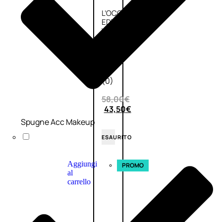
L’OCCITANE
EDT
VERBENA
E
Valutato
0
su
5
(0)
58,00
€
43,50
€
Spugne Acc Makeup
ESAURITO
Aggiungi
PROMO
al
carrello