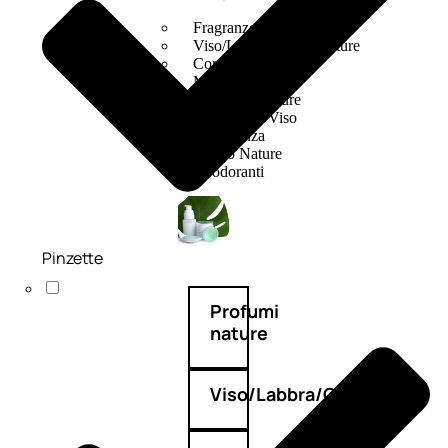
Fragranze Nature
Viso/Labbra/Occhi Nature
Corpo
Mani
Maschera Nature
Trattamenti Viso
Detergenza
Bagno Nature
Deodoranti
Pinzette
Profumi
nature
Viso/Labbra/Occhi