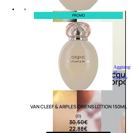
PROMO
Aggiungi
Acqua
al
carrello
corpo
VAN CLEEF & ARPLES ORIENS LOTION 150ML
(0)
30,50
€
22,88
€