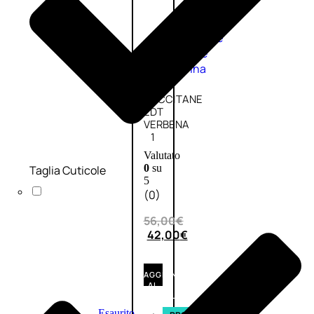
Fragranze
Nature
Donna
L’OCCITANE
EDT
VERBENA
1
Valutato
0
su
Taglia Cuticole
5
(0)
56,00
€
42,00
€
AGGIUNGI
AL
CARRELLO
Esaurito