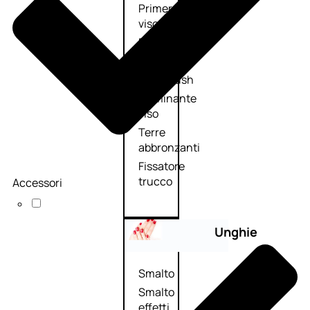
Primer
viso
Fondotinta
Cipria
Fard/Blush
Illuminante
viso
Terre
abbronzanti
Fissatore
trucco
Accessori
Unghie
Smalto
Smalto
effetti