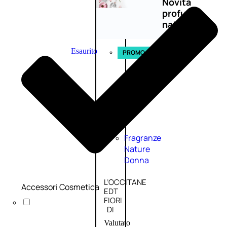
Novità
profumi
nature
Esaurito
PROMO
Fragranze
Nature
Donna
L’OCCITANE
Accessori Cosmetica
EDT
FIORI
DI
Valutato