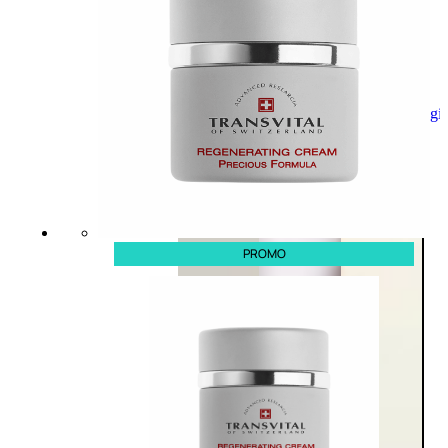
Aggiungi
al
carrello
PROMO