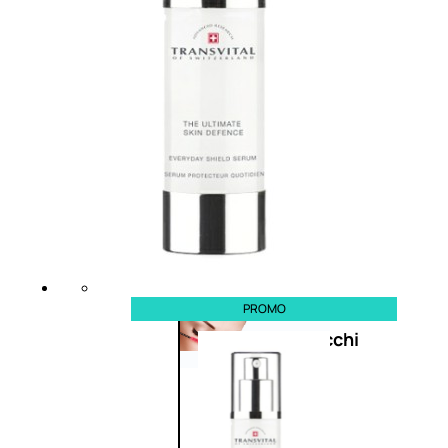
Bb E Cc Cream
Matita Occhi
Matita Sopracciglia
Mascara
Eyeliner
Rossetto
Matita Labbra
Gloss
Smalto
Smalto Effetti Speciali
Solventi Unghie
PROMO
Occhi
Palette
occhi