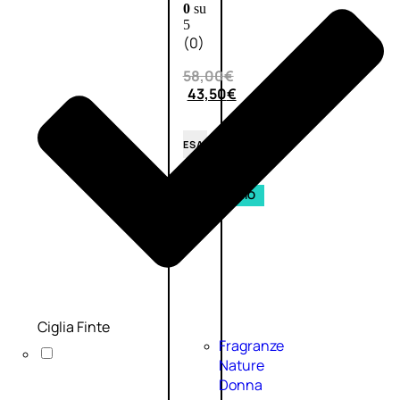
0
su
5
(0)
58,00
€
43,50
€
ESAURITO
Esaurito
PROMO
Ciglia Finte
Fragranze
Nature
Donna