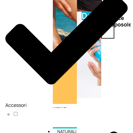
Doposole
Docce
doposole
Accessori
NATURALI