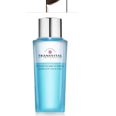
Corpo
Trattamento
corpo
Trattamento
mani e piedi
Trattamento
unghie
Trattamento
anticellulite
Cofanetti
trattamento
corpo