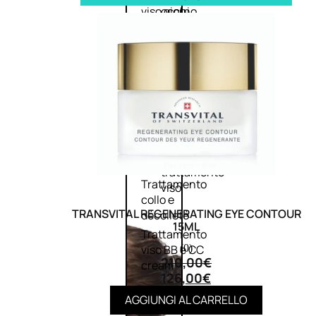
viso giorno
occhi
Trattamento
Trattamento
viso notte
labbra
Trattamento
Detergenti
viso 24 ore
trattanti
Trattamento
Scrub
viso antietà
Maschere
Trattamento
Sieri
viso
Cofanetti
idratante
trattamento
Trattamento
viso
collo e
TRANSVITAL REGENERATING EYE CONTOUR
décolleté
15ML
Trattamento
(0)
viso BB e CC
210,00
€
cream
126,00
€
AGGIUNGI AL CARRELLO