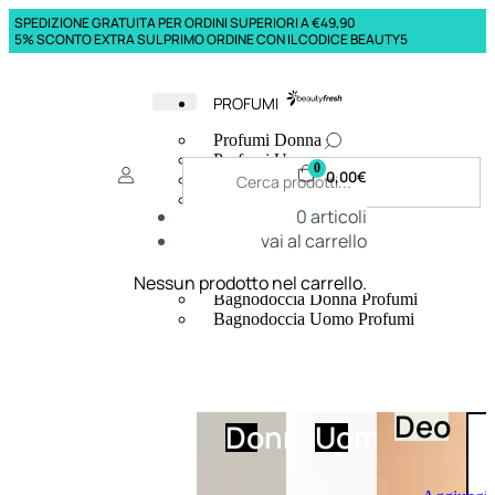
SPEDIZIONE GRATUITA PER ORDINI SUPERIORI A €49,90
5% SCONTO EXTRA SUL PRIMO ORDINE CON IL CODICE BEAUTY5
PROFUMI
Profumi Donna
Profumi Uomo
0
0,00
€
Deodoranti Donna
Deodoranti Uomo
0
articoli
Corpo Donna
vai al carrello
Corpo Uomo
Profumi Capelli
Creme Mani
Nessun prodotto nel carrello.
Bagnodoccia Donna Profumi
Bagnodoccia Uomo Profumi
Deo
Donna
Uomo