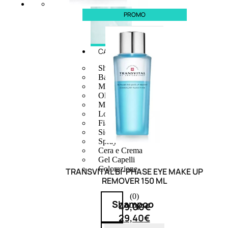
PROMO
CAPELLI
Shampoo
Balsamo
Mousse
Olii Capelli
Maschere
Lozioni
Fiale
Sieri e Cristalli
Spray
Cera e Crema
Gel Capelli
Colorazione
TRANSVITAL BI-PHASE EYE MAKE UP
REMOVER 150 ML
(0)
Shampoo
49,00
€
29,40
€