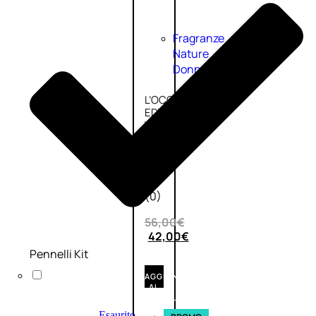
Fragranze
Nature
Donna
L’OCCITANE
EDT
VERBENA
1
Valutato
0
su
5
(0)
56,00
€
42,00
€
Pennelli Kit
AGGIUNGI
AL
CARRELLO
Esaurito