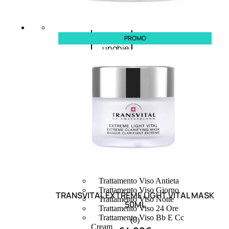
speciali
Solvente
Trattamenti
PROMO
unghie
Cofanetti
unghie
TRATTAMENTI
Trattamento Viso Antieta
Trattamento Viso Giorno
TRANSVITAL EXTREME LIGHT VITAL MASK
Trattamento Viso Notte
50ML
Trattamento Viso 24 Ore
Trattamento Viso Bb E Cc
(0)
Cream