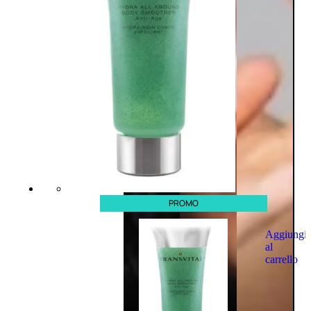
PROMO
Aggiungi
al
carrello