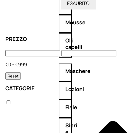
ESAURITO
Balsamo
Mousse
PREZZO
Olii
capelli
€0 - €999
Maschere
Reset
CATEGORIE
Lozioni
Fiale
Sieri
e