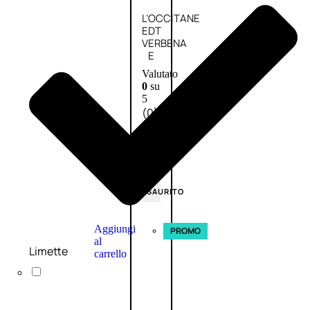
L’OCCITANE
EDT
VERBENA
E
Valutato
0
su
5
(0)
58,00
€
43,50
€
ESAURITO
Aggiungi
PROMO
al
Limette
carrello