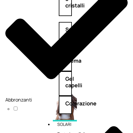
cristalli
Spray
Cera
e
crema
Gel
capelli
Abbronzanti
Colorazione
SOLARI