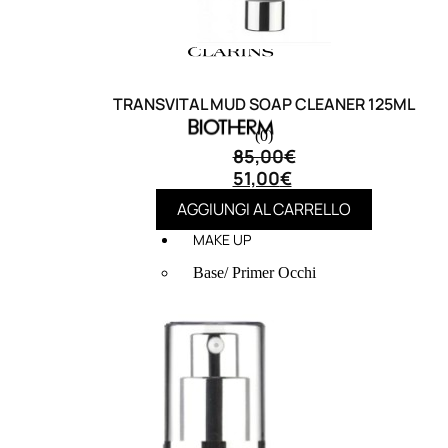
TRANSVITAL MUD SOAP CLEANER 125ML
(0)
85,00
€
51,00
€
AGGIUNGI AL CARRELLO
MAKE UP
Base/ Primer Occhi
Base/ Primer Viso
Palette E Cofanetti Occhi
Palette E Cofanetti Viso
Palette E Cofanetti Labbra
Fondotinta
Cipria
Fard/Blush
Terre Abbronzanti
Illuminante Viso