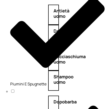
Antietà
uomo
Detergente
viso
uomo
Docciaschiuma
uomo
Shampoo
uomo
Piumini E Spugnette
Dopobarba