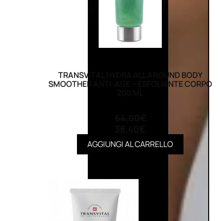
TRANSVITAL HYDRA ALL AROUND BODY
SMOOTHER ANTI-AGE – ESFOLIANTE CORPO
200 ML
(0)
64,00
€
38,40
€
AGGIUNGI AL CARRELLO