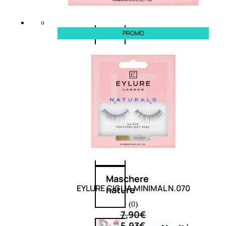
Corpo
Mani
PROMO
Bagno
Detergenza
Trattamenti
viso
Maschere
EYLURE CIGLIA MINIMAL N.070
nature
(0)
7,90
€
5,93
€