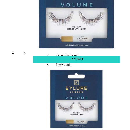
CAPELLI
Shampoo
Balsamo
Mousse
Olii Capelli
PROMO
Maschere
Lozioni
Fiale
Sieri e Cristalli
Spray
Cera e Crema
Gel Capelli
Colorazione
Shampoo