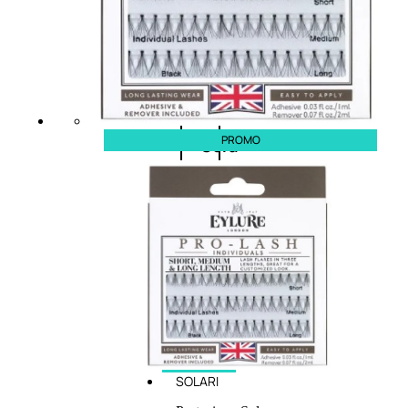
cristalli
Spray
PROMO
Cera
e
crema
Gel
capelli
Colorazione
SOLARI