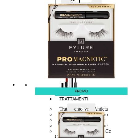
speciali
Solvente
Trattamenti
unghie
Cofanetti
unghie
PROMO
TRATTAMENTI
Trattamento Viso Antieta
Trattamento Viso Giorno
Trattamento Viso Notte
Trattamento Viso 24 Ore
Trattamento Viso Bb E Cc
Cream