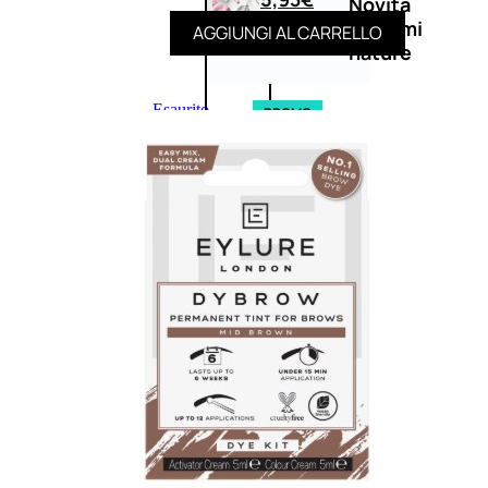
Novità
profumi
AGGIUNGI AL CARRELLO
nature
Esaurito
PROMO
Fragranze
Nature
Donna
L’OCCITANE
EDT
FIORI
DI
Valutato