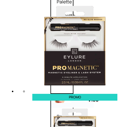
Palette
labbra
Rossetto
Gloss
Matita
labbra
Rimpolpante
Balsamo
labbra
BB e
CC
Cream
PROMO
Viso
Palette
viso