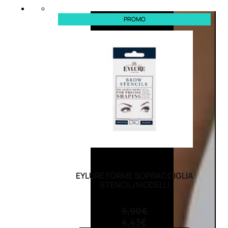
PROMO
EYLURE FORME SOPRACCIGLIA
STENCIL/MODELLI
(0)
5,90
€
4,43
€