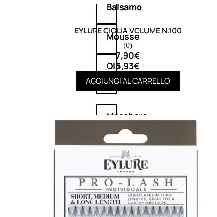
Balsamo
EYLURE CIGLIA VOLUME N.100
Mousse
(0)
7,90
€
5,93
€
Olii
capelli
AGGIUNGI AL CARRELLO
Maschere
Lozioni
Fiale
Sieri
e