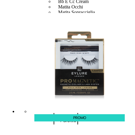
Bb E Cc Cream
Matita Occhi
Matita Sopracciglia
Mascara
Eyeliner
Rossetto
Matita Labbra
Gloss
Smalto
Smalto Effetti Speciali
Solventi Unghie
Occhi
PROMO
Palette
occhi