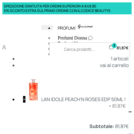
SPEDIZIONE GRATUITA PER ORDINI SUPERIORI A €49,90
5% SCONTO EXTRA SUL PRIMO ORDINE CON IL CODICE BEAUTY5
PROFUMI
Profumi Donna
Profumi Uomo
1
81,87
€
Deodoranti Donna
Deodoranti Uomo
1
articoli
Corpo Donna
vai al carrello
Corpo Uomo
Profumi Capelli
Creme Mani
Bagnodoccia Donna Profumi
Bagnodoccia Uomo Profumi
×
LAN IDOLE PEACH'N ROSES EDP 50ML
1
×
81,87
€
Deo
Donna
Uomo
Subtotale:
81,87
€