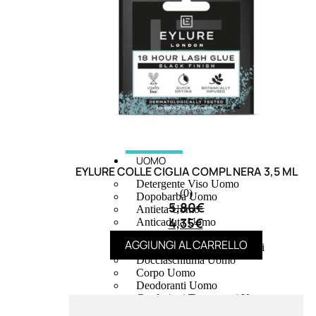
UOMO
EYLURE COLLE CIGLIA COMPL NERA 3,5 ML
Detergente Viso Uomo
(0)
Dopobarba Uomo
5,80
€
Antieta Uomo
4,35
€
Anticaduta Uomo
Contorno Occhi Uomo
AGGIUNGI AL CARRELLO
Bagnodoccia Uomo Profumi
Docciaschiuma Uomo
Corpo Uomo
Deodoranti Uomo
Confezioni Trattamenti Uomo