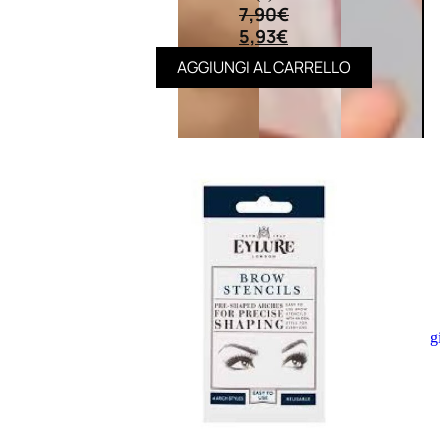
7,90
€
5,93
€
AGGIUNGI AL CARRELLO
Aggiungi
al
carrello