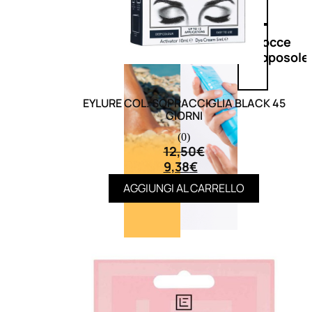
Doposole
Docce
doposole
EYLURE COL. SOPRACCIGLIA BLACK 45
GIORNI
(0)
12,50
€
9,38
€
AGGIUNGI AL CARRELLO
NATURALI