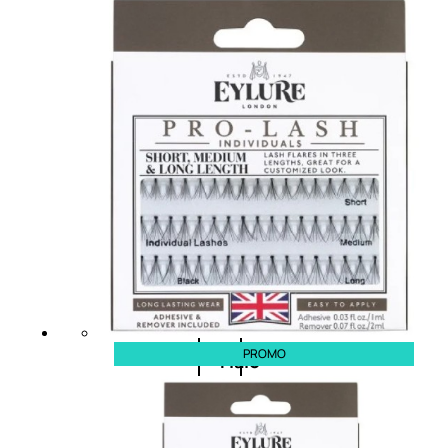
Balsamo
Mousse
Olii
capelli
Maschere
Lozioni
PROMO
Fiale
Sieri
e