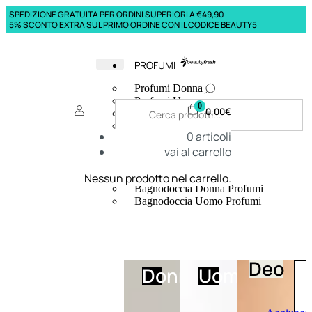
SPEDIZIONE GRATUITA PER ORDINI SUPERIORI A €49,90
5% SCONTO EXTRA SUL PRIMO ORDINE CON IL CODICE BEAUTY5
PROFUMI
Profumi Donna
Profumi Uomo
0
0,00
€
Deodoranti Donna
Deodoranti Uomo
0
articoli
Corpo Donna
vai al carrello
Corpo Uomo
Profumi Capelli
Creme Mani
Nessun prodotto nel carrello.
Bagnodoccia Donna Profumi
Bagnodoccia Uomo Profumi
Deo
Donna
Uomo