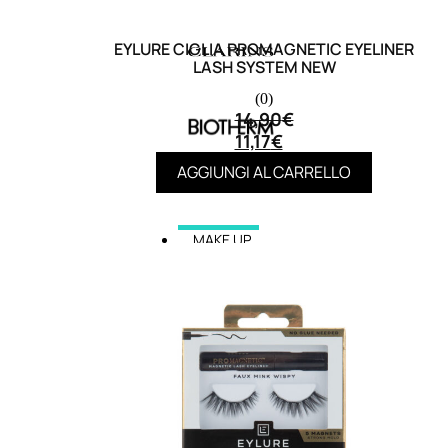
EYLURE CIGLIA PROMAGNETIC EYELINER
LASH SYSTEM NEW
(0)
14,90
€
11,17
€
AGGIUNGI AL CARRELLO
MAKE UP
Base/ Primer Occhi
Base/ Primer Viso
Palette E Cofanetti Occhi
Palette E Cofanetti Viso
Palette E Cofanetti Labbra
Fondotinta
Cipria
Fard/Blush
Terre Abbronzanti
Illuminante Viso