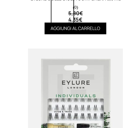
(0)
5,80
€
4,35
€
AGGIUNGI AL CARRELLO
UOMO
Detergente Viso Uomo
Dopobarba Uomo
Antieta Uomo
Anticaduta Uomo
Contorno Occhi Uomo
Bagnodoccia Uomo Profumi
Docciaschiuma Uomo
Corpo Uomo
Deodoranti Uomo
Confezioni Trattamenti Uomo