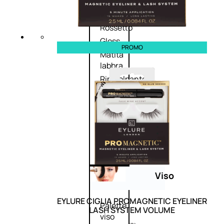
Palette
labbra
Rossetto
Gloss
PROMO
Matita
labbra
Rimpolpante
Balsamo
labbra
BB e
CC
Cream
Viso
EYLURE CIGLIA PROMAGNETIC EYELINER
Palette
LASH SYSTEM VOLUME
viso