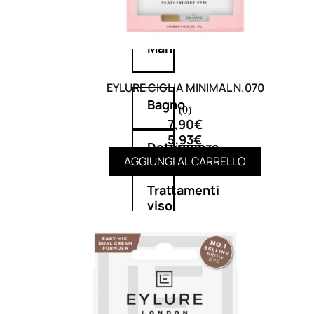
Corpo
Mani
EYLURE CIGLIA MINIMAL N.070
Bagno
(0)
7,90
€
5,93
€
Detergenza
AGGIUNGI AL CARRELLO
Trattamenti
viso
Maschere
nature