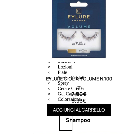
CAPELLI
Shampoo
Balsamo
Mousse
Olii Capelli
Maschere
Lozioni
Fiale
Sieri e Cristalli
EYLURE CIGLIA VOLUME N.100
Spray
(0)
Cera e Crema
7,90
€
Gel Capelli
Colorazione
5,93
€
AGGIUNGI AL CARRELLO
Shampoo