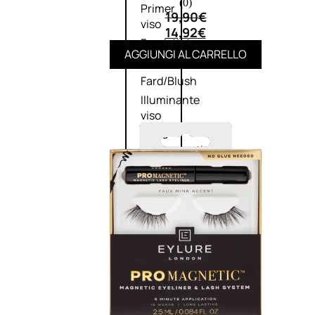
(0)
Primer
19,90
€
viso
14,92
€
Fondotinta
AGGIUNGI AL CARRELLO
Cipria
Fard/Blush
Illuminante
viso
Terre
abbronzanti
Fissatore
trucco
Unghie
Smalto
Smalto
effetti