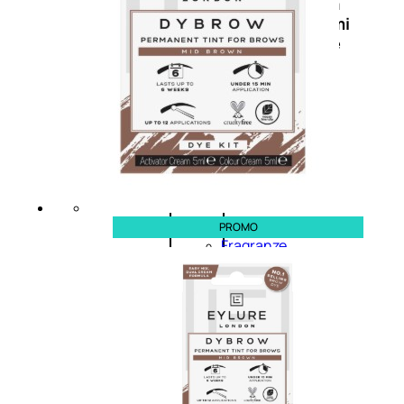
Novità
profumi
nature
Esaurito
PROMO
PROMO
Fragranze
Nature
Donna
L’OCCITANE
EDT
FIORI
DI
Valutato