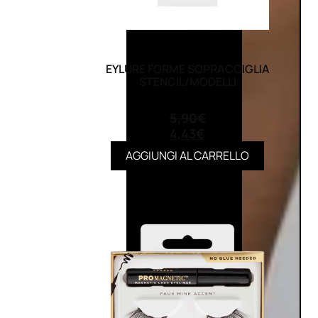
EYLURE FORME SOPRACCIGLIA
STENCIL/MODELLI
(0)
5,90
€
4,43
€
AGGIUNGI AL CARRELLO