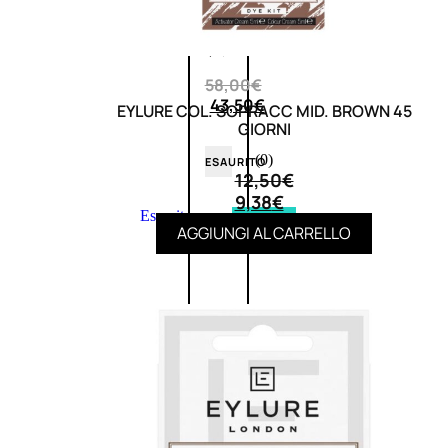
0
su
5
(0)
58,00
€
43,50
€
EYLURE COL. SOPRACC MID. BROWN 45
GIORNI
(0)
ESAURITO
12,50
€
9,38
€
Esaurito
PROMO
AGGIUNGI AL CARRELLO
Fragranze
Nature
Donna