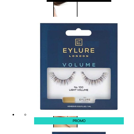
Corpo
Trattamento
corpo
Trattamento
mani e piedi
Trattamento
unghie
Trattamento
anticellulite
Cofanetti
trattamento
corpo
PROMO