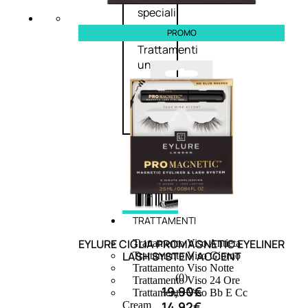
speciali
Solvente
PROMO
Trattamenti
unghie
Cofanetti
unghie
TRATTAMENTI
EYLURE CIGLIA PROMAGNETIC EYELINER
Trattamento Viso Antieta
LASH SYSTEM ACCENT
Trattamento Viso Giorno
Trattamento Viso Notte
(0)
Trattamento Viso 24 Ore
19,90
€
Trattamento Viso Bb E Cc
14,92
€
Cream