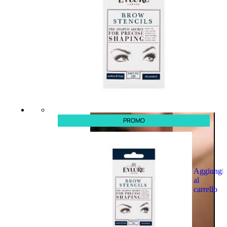
PROMO
Aggiungi
al
carrello