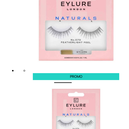
Fragranze Nature
Viso/Labbra/Occhi Nature
Corpo
Mani
Maschera Nature
Trattamenti Viso
Detergenza
Bagno Nature
Deodoranti
PROMO
Profumi
nature
Viso/Labbra/Occhi