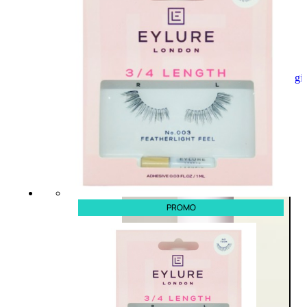
Aggiungi
al
carrello
PROMO