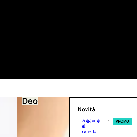
Deo
Novità
Aggiungi
PROMO
al
carrello