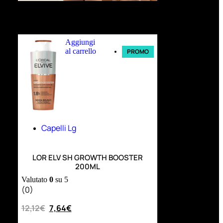
Ultimi arrivi
Aggiungi
al carrello
PROMO
Capelli Lg
LOR ELV SH GROWTH BOOSTER
200ML
Valutato
0
su 5
(0)
12,12
€
7,64
€