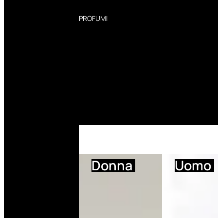
PROFUMI
Profumi Donna
Profumi Uomo
Deodoranti Donna
Deodoranti Uomo
Corpo Donna
Corpo Uomo
Profumi Capelli
Creme Mani
Bagnodoccia Donna Profumi
Bagnodoccia Uomo Profumi
Donna
Uomo