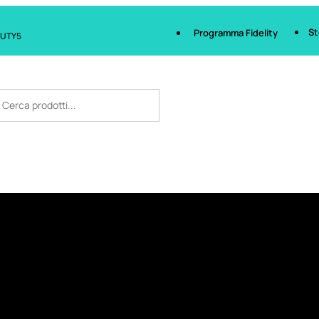
St
Programma Fidelity
AUTY5