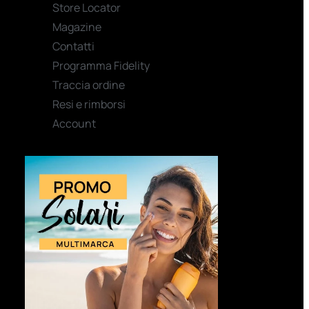
Store Locator
Magazine
Contatti
Programma Fidelity
Traccia ordine
Resi e rimborsi
Account