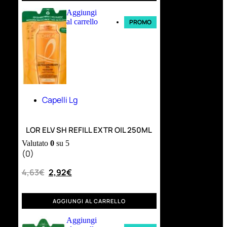
Aggiungi
al carrello
PROMO
Capelli Lg
LOR ELV SH REFILL EXTR OIL 250ML
Valutato
0
su 5
(0)
4,63
€
2,92
€
AGGIUNGI AL CARRELLO
Aggiungi