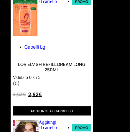
al carrello
PROMO
Capelli Lg
LOR ELV SH REFILL DREAM LONG
250ML
Valutato
0
su 5
(0)
4,63
€
2,92
€
AGGIUNGI AL CARRELLO
Aggiungi
al carrello
PROMO