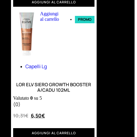
AGGIUNGI AL CARRELLO
Aggiungi
al carrello
PROMO
Capelli Lg
LOR ELV SIERO GROWTH BOOSTER
A/CADU 102ML
Valutato
0
su 5
(0)
10,31
€
6,50
€
AGGIUNGI AL CARRELLO