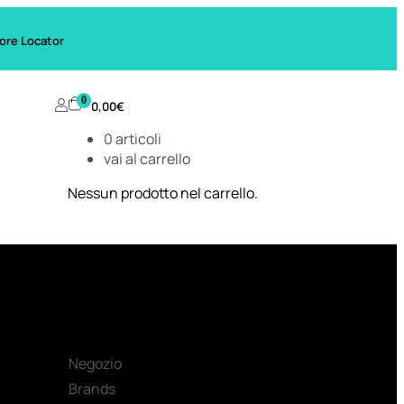
ore Locator
0
0,00
€
0
articoli
vai al carrello
Nessun prodotto nel carrello.
Negozio
Brands