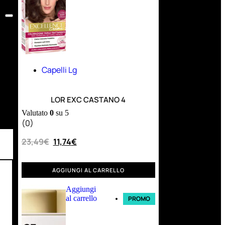
Capelli Lg
LOR EXC CASTANO 4
Valutato
0
su 5
(0)
23,49
€
11,74
€
AGGIUNGI AL CARRELLO
Aggiungi
al carrello
PROMO