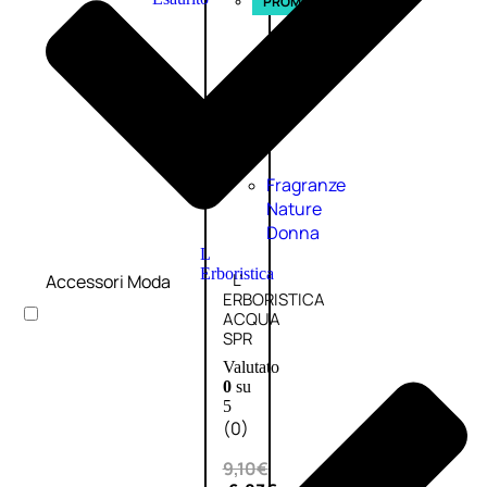
PROMO
Fragranze
Nature
Donna
L
Erboristica
L’
Accessori Moda
ERBORISTICA
ACQUA
SPR
Valutato
0
su
5
(0)
9,10
€