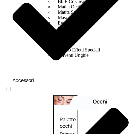
Bb E Cc Cream
Matita Occhi
Matita Sopracciglia
Mascara
Eyeliner
Rossetto
Matita Labbra
Gloss
Smalto
Smalto Effetti Speciali
Solventi Unghie
Accessori
Occhi
Palette
occhi