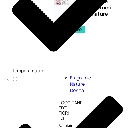
Novità
profumi
nature
Esaurito
PROMO
Temperamatite
Fragranze
Nature
Donna
L’OCCITANE
EDT
FIORI
DI
Valutato