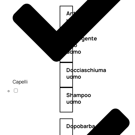
Antietà
uomo
Detergente
viso
uomo
Docciaschiuma
uomo
Capelli
Shampoo
uomo
Dopobarba