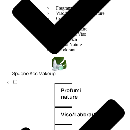
Fragranze Nature
Viso/Labbra/Occhi Nature
Corpo
Mani
Maschera Nature
Trattamenti Viso
Detergenza
Bagno Nature
Deodoranti
Spugne Acc Makeup
Profumi
nature
Viso/Labbra/Occhi