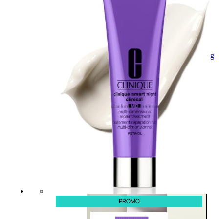
Aggiungi
al
carrello
PROMO