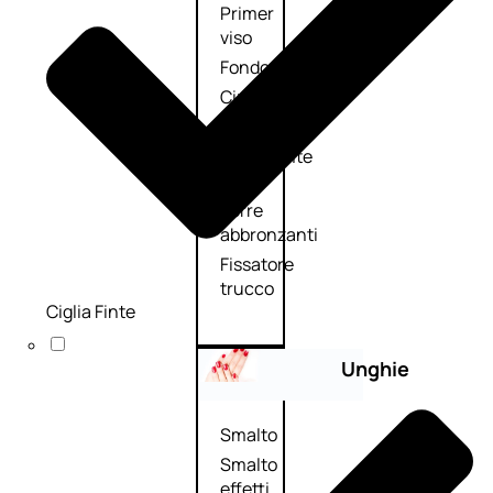
Primer
viso
Fondotinta
Cipria
Fard/Blush
Illuminante
viso
Terre
abbronzanti
Fissatore
trucco
Ciglia Finte
Unghie
Smalto
Smalto
effetti