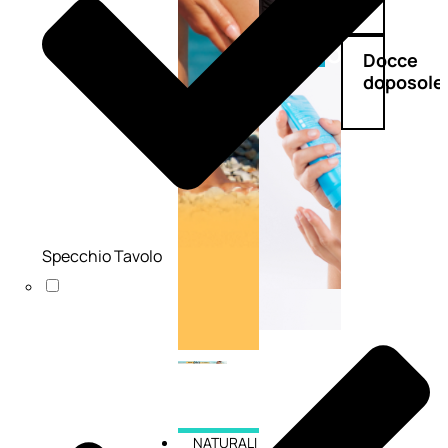
Doposole
Docce
doposole
Specchio Tavolo
NATURALI