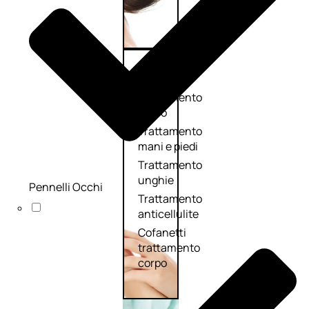
Corpo
Trattamento
corpo
Trattamento
mani e piedi
Trattamento
unghie
Pennelli Occhi
Trattamento
anticellulite
Cofanetti
trattamento
corpo