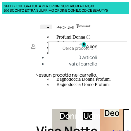
SPEDIZIONE GRATUITA PER ORDINI SUPERIORI A €49,90
5% SCONTO EXTRA SUL PRIMO ORDINE CON IL CODICE BEAUTY5
PROFUMI
Profumi Donna
Profumi Uomo
0
0,00
€
Deodoranti Donna
Deodoranti Uomo
0
articoli
Corpo Donna
vai al carrello
Corpo Uomo
Profumi Capelli
Creme Mani
Nessun prodotto nel carrello.
Bagnodoccia Donna Profumi
Bagnodoccia Uomo Profumi
Deo
Donna
Uomo
Viso Notte