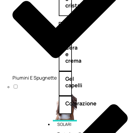
cristalli
Spray
Cera
e
crema
Piumini E Spugnette
Gel
capelli
Colorazione
SOLARI