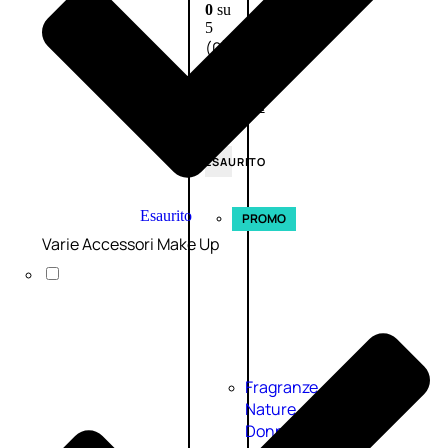
0
su
5
(0)
58,00
€
43,50
€
ESAURITO
Esaurito
PROMO
Varie Accessori Make Up
Fragranze
Nature
Donna