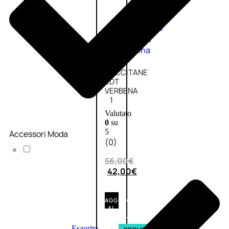
Fragranze
Nature
Donna
L’OCCITANE
EDT
VERBENA
1
Valutato
0
su
5
Accessori Moda
(0)
56,00
€
42,00
€
AGGIUNGI
AL
CARRELLO
Esaurito