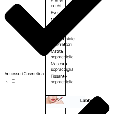
Primer
occhi
Eyeliner
Mascara
Matita
occhi
Antiocchiaie
e correttori
Matita
sopracciglia
Mascara
sopracciglia
Accessori Cosmetica
Fissante
sopracciglia
Labbra