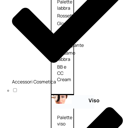
Palette
labbra
Rossetto
Gloss
Matita
labbra
Rimpolpante
Balsamo
labbra
BB e
CC
Cream
Accessori Cosmetica
Viso
Palette
viso