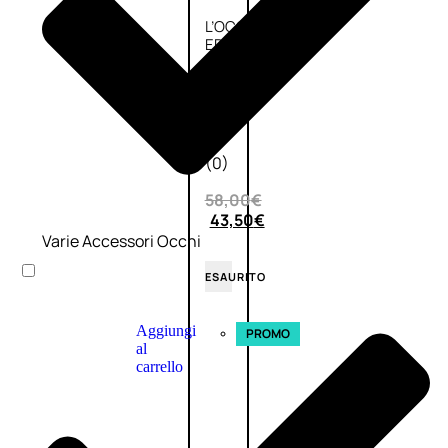
L’OCCITANE
EDT
VERBENA
E
Valutato
0
su
5
(0)
58,00
€
43,50
€
Varie Accessori Occhi
ESAURITO
Aggiungi
PROMO
al
carrello