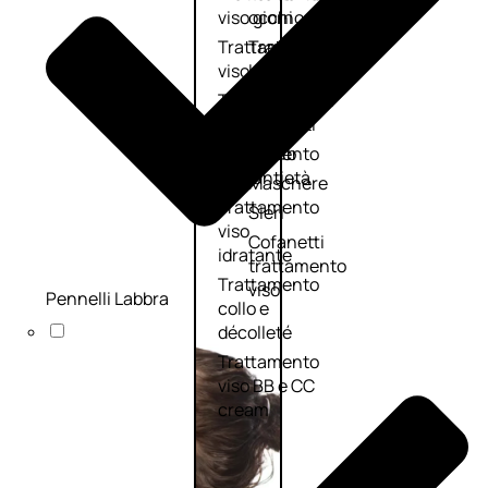
viso giorno
occhi
Trattamento
Trattamento
viso notte
labbra
Trattamento
Detergenti
viso 24 ore
trattanti
Trattamento
Scrub
viso antietà
Maschere
Trattamento
Sieri
viso
Cofanetti
idratante
trattamento
Trattamento
viso
Pennelli Labbra
collo e
décolleté
Trattamento
viso BB e CC
cream