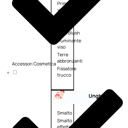
Primer
viso
Fondotinta
Cipria
Fard/Blush
Illuminante
viso
Terre
abbronzanti
Accessori Cosmetica
Fissatore
trucco
Unghie
Smalto
Smalto
effetti