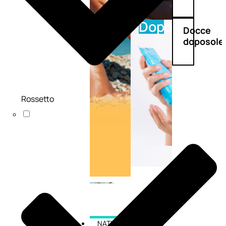
Doposole
Docce
doposole
Rossetto
NATURALI