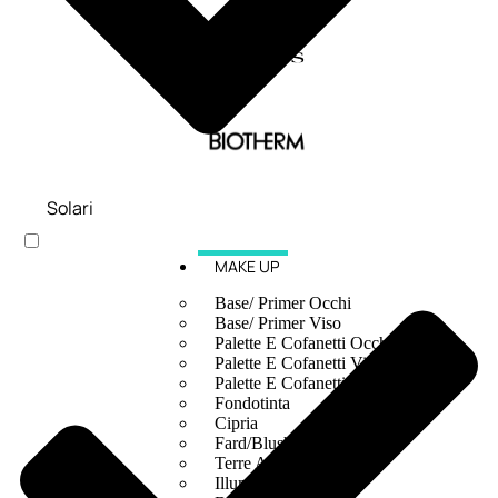
Solari
MAKE UP
Base/ Primer Occhi
Base/ Primer Viso
Palette E Cofanetti Occhi
Palette E Cofanetti Viso
Palette E Cofanetti Labbra
Fondotinta
Cipria
Fard/Blush
Terre Abbronzanti
Illuminante Viso