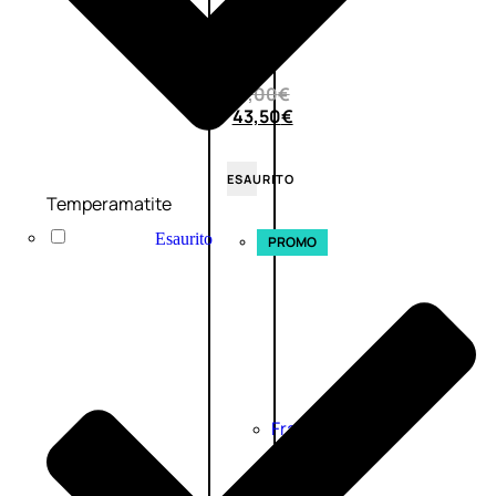
0
su
5
(0)
58,00
€
43,50
€
ESAURITO
Temperamatite
Esaurito
PROMO
Fragranze
Nature
Donna