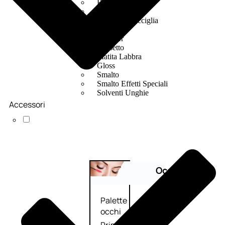
Bb E Cc Cream
Matita Occhi
Matita Sopracciglia
Mascara
Eyeliner
Rossetto
Matita Labbra
Gloss
Smalto
Smalto Effetti Speciali
Solventi Unghie
Accessori
Occhi
Palette
occhi