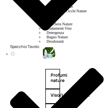
Fragranze Nature
Viso/Labbra/Occhi Nature
Corpo
Mani
Maschera Nature
Trattamenti Viso
Detergenza
Bagno Nature
Deodoranti
Specchio Tavolo
Profumi
nature
Viso/Labbra/Occhi