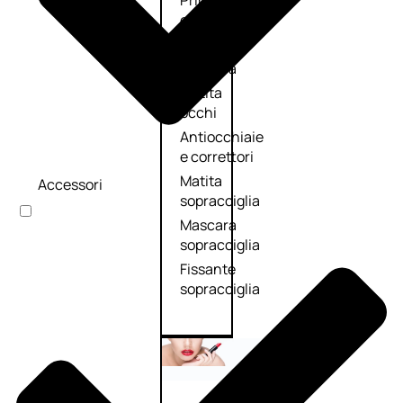
Primer
occhi
Eyeliner
Mascara
Matita
occhi
Antiocchiaie
e correttori
Matita
Accessori
sopracciglia
Mascara
sopracciglia
Fissante
sopracciglia
Labbra