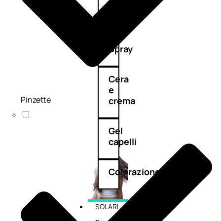
cristalli
Spray
Cera
e
Pinzette
crema
Gel
capelli
Colorazione
SOLARI