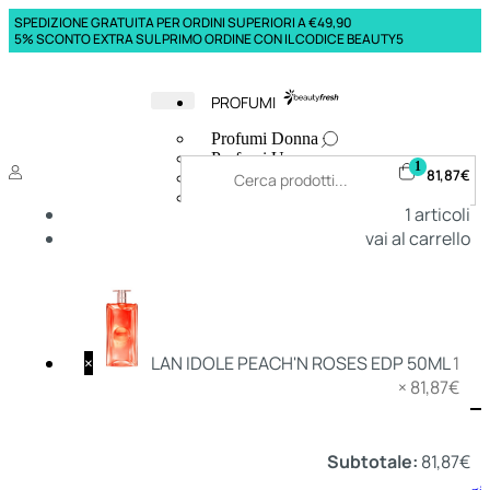
SPEDIZIONE GRATUITA PER ORDINI SUPERIORI A €49,90
5% SCONTO EXTRA SUL PRIMO ORDINE CON IL CODICE BEAUTY5
PROFUMI
Profumi Donna
Profumi Uomo
1
81,87
€
Deodoranti Donna
Deodoranti Uomo
1
articoli
Corpo Donna
vai al carrello
Corpo Uomo
Profumi Capelli
Creme Mani
Bagnodoccia Donna Profumi
Bagnodoccia Uomo Profumi
×
LAN IDOLE PEACH'N ROSES EDP 50ML
1
×
81,87
€
Deo
Donna
Uomo
Subtotale:
81,87
€