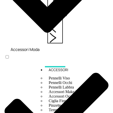
6,83
€
ESAURITO
Accessori Moda
ACCESSORI
Pennelli Viso
Pennelli Occhi
Pennelli Labbra
Accessori Make Up
Accessori Occhi
Ciglia Finte
Pinzette
Temperamatite