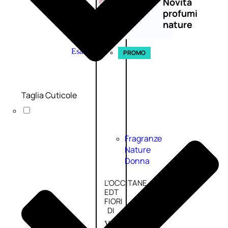
Novità
profumi
nature
Esaurito
PROMO
Taglia Cuticole
Fragranze
Nature
Donna
L’OCCITANE
EDT
FIORI
DI
Valutato