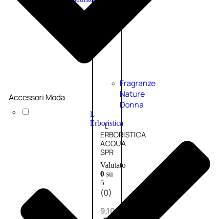
PROMO
Fragranze
Nature
Accessori Moda
Donna
L
Erboristica
L’
ERBORISTICA
ACQUA
SPR
Valutato
0
su
5
(0)
9,10
€