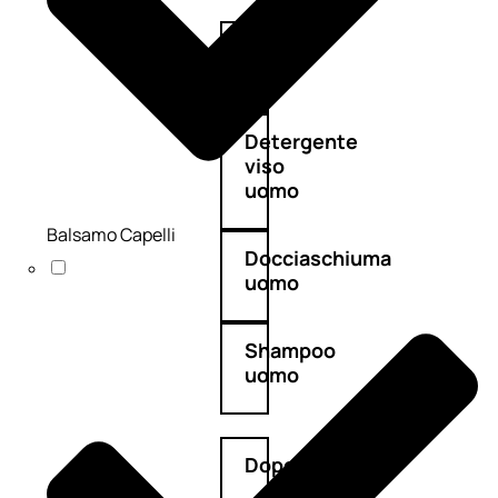
Antietà
uomo
Detergente
viso
uomo
Balsamo Capelli
Docciaschiuma
uomo
Shampoo
uomo
Dopobarba