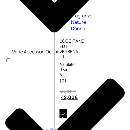
Fragranze
Nature
Donna
L’OCCITANE
EDT
Varie Accessori Occhi
VERBENA
1
Valutato
0
su
5
(0)
56,00
€
42,00
€
AGGIUNGI
AL
CARRELLO
Esaurito