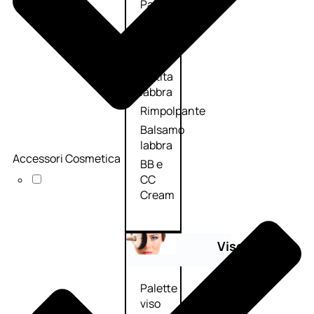
Palette
labbra
Rossetto
Gloss
Matita
labbra
Rimpolpante
Balsamo
labbra
Accessori Cosmetica
BB e
CC
Cream
Viso
Palette
viso