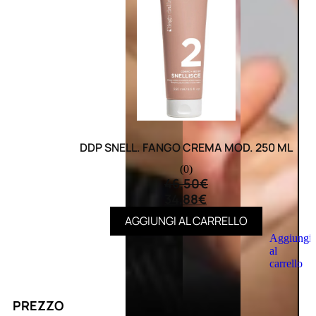
DDP SNELL. FANGO CREMA MOD. 250 ML
(0)
46,50
€
34,88
€
AGGIUNGI AL CARRELLO
Aggiungi
al
carrello
PREZZO