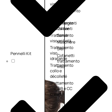
viso giorno
occhi
Trattamento
Trattamento
viso notte
labbra
Trattamento
Detergenti
viso 24 ore
trattanti
Trattamento
Scrub
viso antietà
Maschere
Trattamento
Sieri
viso
Pennelli Kit
Cofanetti
idratante
trattamento
Trattamento
viso
collo e
décolleté
Trattamento
viso BB e CC
cream