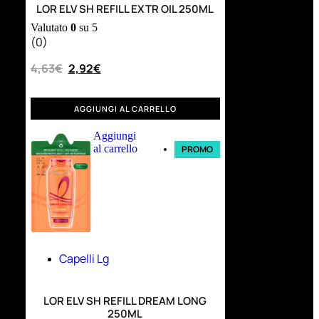
LOR ELV SH REFILL EXTR OIL 250ML
Valutato
0
su 5
(0)
4,63
€
2,92
€
AGGIUNGI AL CARRELLO
Aggiungi
al carrello
PROMO
Capelli Lg
LOR ELV SH REFILL DREAM LONG
250ML