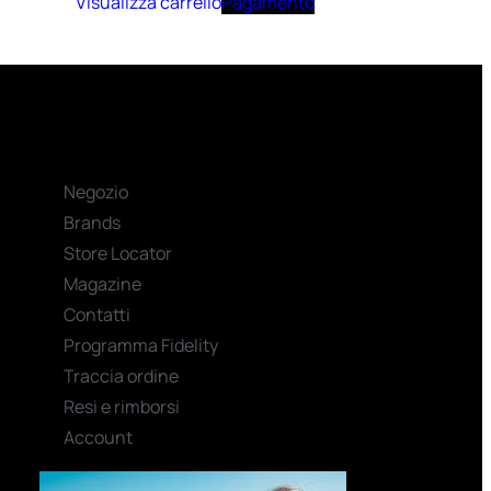
Visualizza carrello
Pagamento
Negozio
Brands
Store Locator
Magazine
Contatti
Programma Fidelity
Traccia ordine
Resi e rimborsi
Account