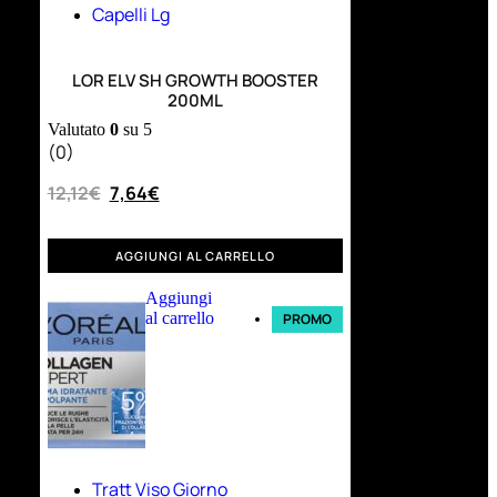
Capelli Lg
LOR ELV SH GROWTH BOOSTER
200ML
Valutato
0
su 5
(0)
12,12
€
7,64
€
AGGIUNGI AL CARRELLO
Aggiungi
al carrello
PROMO
Tratt Viso Giorno