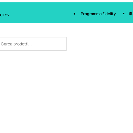
St
Programma Fidelity
AUTY5