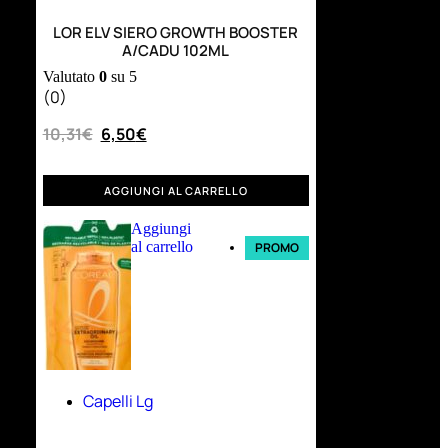
LOR ELV SIERO GROWTH BOOSTER
A/CADU 102ML
Valutato
0
su 5
(0)
10,31
€
6,50
€
AGGIUNGI AL CARRELLO
Aggiungi
al carrello
PROMO
Capelli Lg