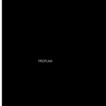
PROFUMI
Profumi Donna
Profumi Uomo
Deodoranti Donna
Deodoranti Uomo
Corpo Donna
Corpo Uomo
Profumi Capelli
Creme Mani
Bagnodoccia Donna Profumi