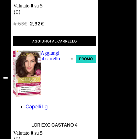
Valutato
0
su 5
(0)
4,63
€
2,92
€
AGGIUNGI AL CARRELLO
Aggiungi
al carrello
PROMO
Capelli Lg
LOR EXC CASTANO 4
Valutato
0
su 5