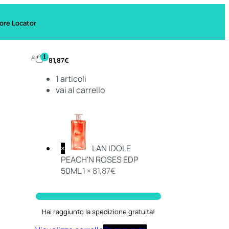
ore Locator
1
81,87
€
1
articoli
vai al carrello
×
LAN IDOLE
PEACH'N ROSES EDP
50ML
1 ×
81,87
€
Hai raggiunto la spedizione gratuita!