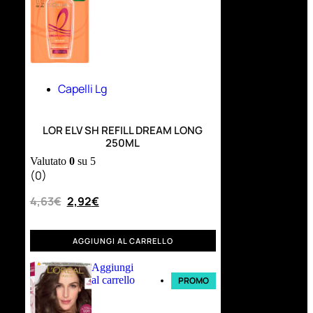
Capelli Lg
LOR ELV SH REFILL DREAM LONG
250ML
Valutato
0
su 5
(0)
4,63
€
2,92
€
AGGIUNGI AL CARRELLO
Aggiungi
al carrello
PROMO