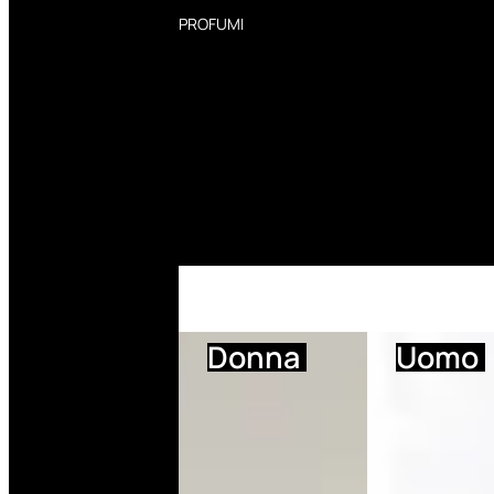
PROFUMI
Profumi Donna
Profumi Uomo
Deodoranti Donna
Deodoranti Uomo
Corpo Donna
Corpo Uomo
Profumi Capelli
Creme Mani
Bagnodoccia Donna Profumi
Bagnodoccia Uomo Profumi
Donna
Uomo