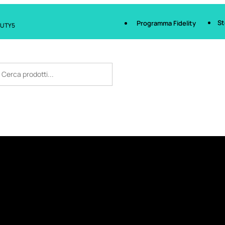
St
Programma Fidelity
AUTY5