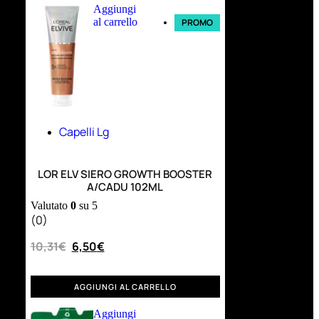
Aggiungi
al carrello
PROMO
Capelli Lg
LOR ELV SIERO GROWTH BOOSTER
A/CADU 102ML
Valutato
0
su 5
(0)
10,31
€
6,50
€
AGGIUNGI AL CARRELLO
Aggiungi