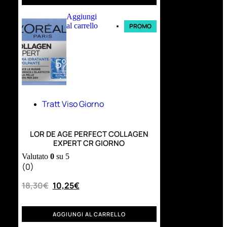
Aggiungi
al carrello
PROMO
Tratt Viso Giorno
LOR DE AGE PERFECT COLLAGEN
EXPERT CR GIORNO
Valutato
0
su 5
(0)
18,30
€
10,25
€
AGGIUNGI AL CARRELLO