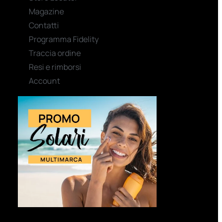
Magazine
Contatti
Programma Fidelity
Traccia ordine
Resi e rimborsi
Account