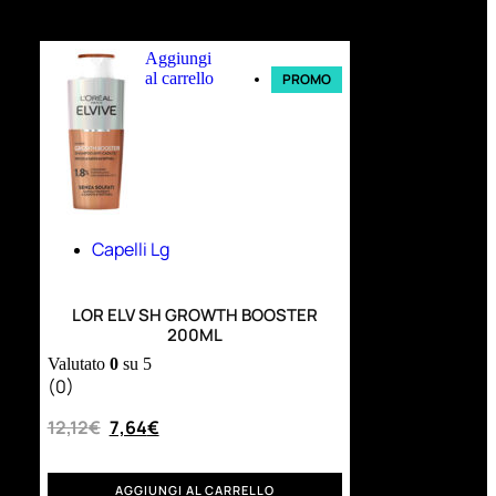
Ultimi arrivi
Aggiungi
al carrello
PROMO
Capelli Lg
LOR ELV SH GROWTH BOOSTER
200ML
Valutato
0
su 5
(0)
12,12
€
7,64
€
AGGIUNGI AL CARRELLO