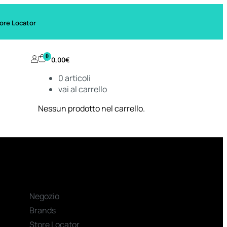
ore Locator
0
0,00
€
0
articoli
vai al carrello
Nessun prodotto nel carrello.
Negozio
Brands
Store Locator