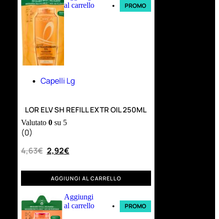
al carrello
PROMO
Capelli Lg
LOR ELV SH REFILL EXTR OIL 250ML
Valutato
0
su 5
(0)
4,63
€
2,92
€
AGGIUNGI AL CARRELLO
Aggiungi
al carrello
PROMO