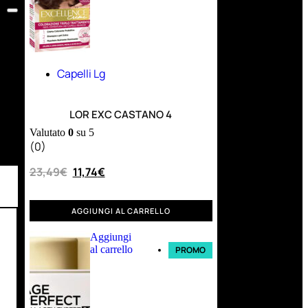
Capelli Lg
LOR EXC CASTANO 4
Valutato
0
su 5
(0)
23,49
€
11,74
€
AGGIUNGI AL CARRELLO
Aggiungi
al carrello
PROMO