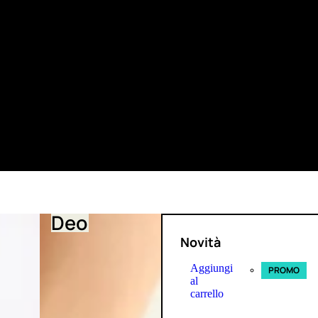
Deo
Novità
Aggiungi
PROMO
al
carrello