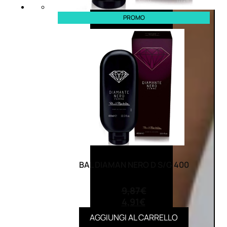
PROMO
BAL DIAMAN NERO D S/G 400
(0)
9,87
€
4,91
€
AGGIUNGI AL CARRELLO