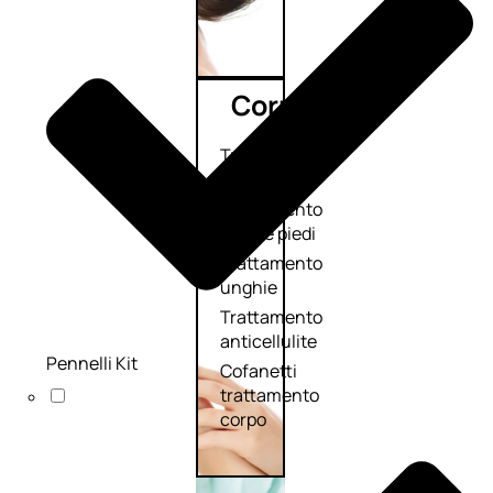
Corpo
Trattamento
corpo
Trattamento
mani e piedi
Trattamento
unghie
Trattamento
anticellulite
Pennelli Kit
Cofanetti
trattamento
corpo