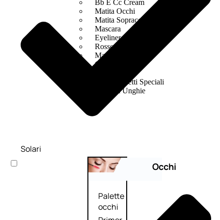
Bb E Cc Cream
Matita Occhi
Matita Sopracciglia
Mascara
Eyeliner
Rossetto
Matita Labbra
Gloss
Smalto
Smalto Effetti Speciali
Solventi Unghie
Solari
Occhi
Palette
occhi