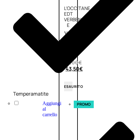
L’OCCITANE
EDT
VERBENA
E
Valutato
0
su
5
(0)
58,00
€
43,50
€
ESAURITO
Temperamatite
Aggiungi
PROMO
al
carrello