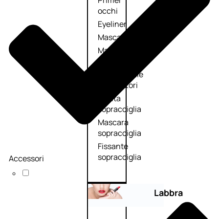
Primer
occhi
Eyeliner
Mascara
Matita
occhi
Antiocchiaie
e correttori
Matita
sopracciglia
Mascara
sopracciglia
Fissante
sopracciglia
Accessori
Labbra