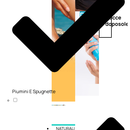
Doposole
Docce
doposole
Piumini E Spugnette
NATURALI