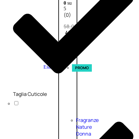
0
su
5
(0)
58,00
€
43,50
€
ESAURITO
Esaurito
PROMO
Taglia Cuticole
Fragranze
Nature
Donna