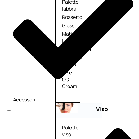
Palette
labbra
Rossetto
Gloss
Matita
labbra
Rimpolpante
Balsamo
labbra
BB e
CC
Cream
Accessori
Viso
Palette
viso