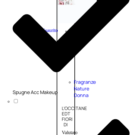
Novità
profumi
nature
Esaurito
PROMO
Fragranze
Nature
Spugne Acc Makeup
Donna
L’OCCITANE
EDT
FIORI
DI
Valutato