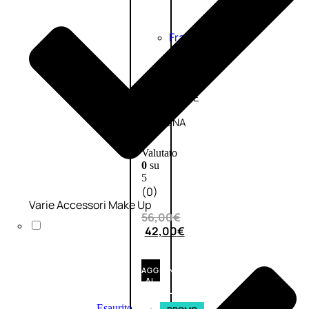
Fragranze
Nature
Donna
L’OCCITANE
EDT
VERBENA
1
Valutato
0
su
5
(0)
Varie Accessori Make Up
56,00
€
42,00
€
AGGIUNGI
AL
CARRELLO
Esaurito