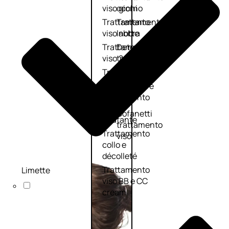
viso giorno
occhi
Trattamento
Trattamento
viso notte
labbra
Trattamento
Detergenti
viso 24 ore
trattanti
Trattamento
Scrub
viso antietà
Maschere
Trattamento
Sieri
viso
Cofanetti
idratante
trattamento
Trattamento
viso
collo e
décolleté
Trattamento
Limette
viso BB e CC
cream