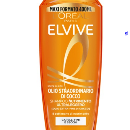
Aggiungi
al
carrello