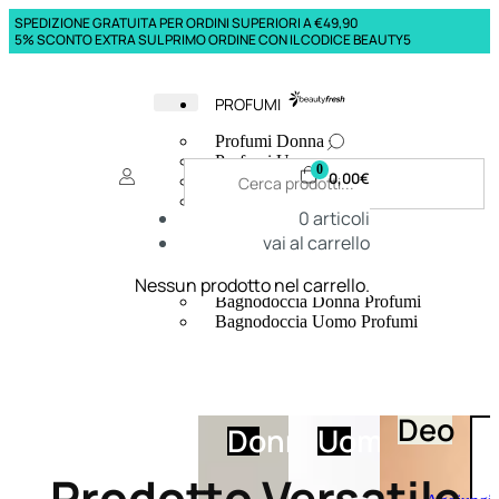
SPEDIZIONE GRATUITA PER ORDINI SUPERIORI A €49,90
5% SCONTO EXTRA SUL PRIMO ORDINE CON IL CODICE BEAUTY5
PROFUMI
Profumi Donna
Profumi Uomo
0
0,00
€
Deodoranti Donna
Deodoranti Uomo
0
articoli
Corpo Donna
vai al carrello
Corpo Uomo
Profumi Capelli
Creme Mani
Nessun prodotto nel carrello.
Bagnodoccia Donna Profumi
Bagnodoccia Uomo Profumi
Deo
Donna
Uomo
Prodotto Versatile