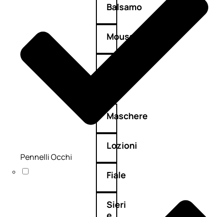
Balsamo
Mousse
Olii
capelli
Maschere
Lozioni
Pennelli Occhi
Fiale
Sieri
e