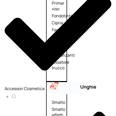
Primer
viso
Fondotinta
Cipria
Fard/Blush
Illuminante
viso
Terre
abbronzanti
Fissatore
trucco
Unghie
Accessori Cosmetica
Smalto
Smalto
effetti