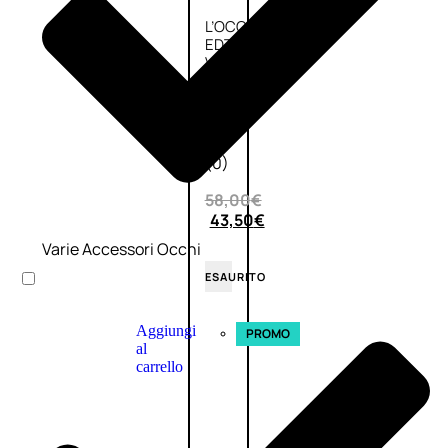
L’OCCITANE
EDT
VERBENA
E
Valutato
0
su
5
(0)
58,00
€
43,50
€
Varie Accessori Occhi
ESAURITO
Aggiungi
PROMO
al
carrello