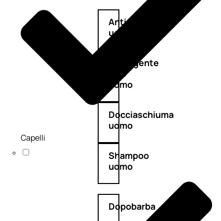
Antietà
uomo
Detergente
viso
uomo
Docciaschiuma
uomo
Capelli
Shampoo
uomo
Dopobarba