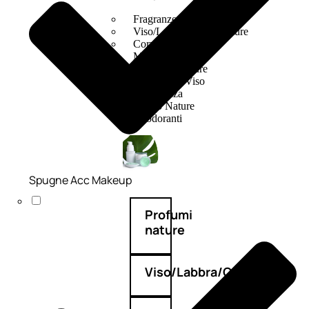
Fragranze Nature
Viso/Labbra/Occhi Nature
Corpo
Mani
Maschera Nature
Trattamenti Viso
Detergenza
Bagno Nature
Deodoranti
Spugne Acc Makeup
Profumi
nature
Viso/Labbra/Occhi