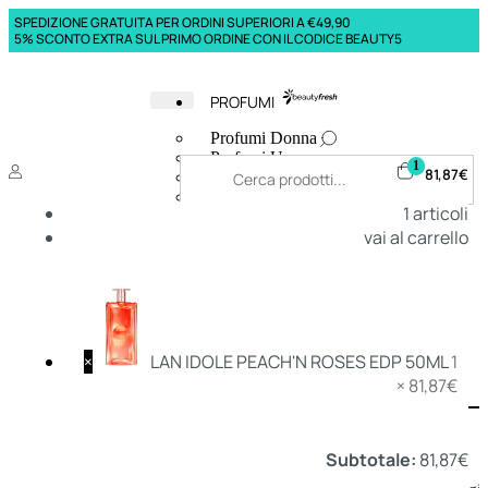
SPEDIZIONE GRATUITA PER ORDINI SUPERIORI A €49,90
5% SCONTO EXTRA SUL PRIMO ORDINE CON IL CODICE BEAUTY5
PROFUMI
Profumi Donna
Profumi Uomo
1
81,87
€
Deodoranti Donna
Deodoranti Uomo
1
articoli
Corpo Donna
vai al carrello
Corpo Uomo
Profumi Capelli
Creme Mani
Bagnodoccia Donna Profumi
Bagnodoccia Uomo Profumi
×
LAN IDOLE PEACH'N ROSES EDP 50ML
1
×
81,87
€
Deo
Donna
Uomo
Subtotale:
81,87
€