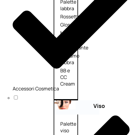
Palette
labbra
Rossetto
Gloss
Matita
labbra
Rimpolpante
Balsamo
labbra
BB e
CC
Cream
Accessori Cosmetica
Viso
Palette
viso