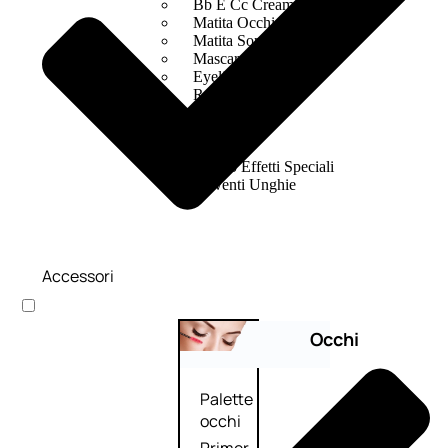
Bb E Cc Cream
Matita Occhi
Matita Sopracciglia
Mascara
Eyeliner
Rossetto
Matita Labbra
Gloss
Smalto
Smalto Effetti Speciali
Solventi Unghie
Accessori
Occhi
Palette
occhi