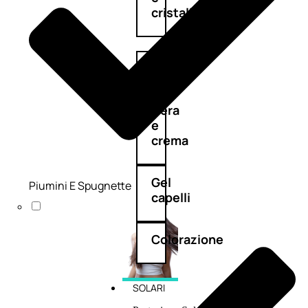
cristalli
Spray
Cera
e
crema
Gel
Piumini E Spugnette
capelli
Colorazione
SOLARI