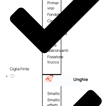
Primer
viso
Fondotinta
Cipria
Fard/Blush
Illuminante
viso
Terre
abbronzanti
Fissatore
trucco
Ciglia Finte
Unghie
Smalto
Smalto
effetti