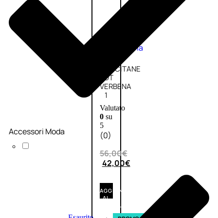
Fragranze
Nature
Donna
L’OCCITANE
EDT
VERBENA
1
Valutato
0
su
5
Accessori Moda
(0)
56,00
€
42,00
€
AGGIUNGI
AL
CARRELLO
Esaurito