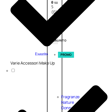
0
su
5
(0)
58,00
€
43,50
€
ESAURITO
Esaurito
PROMO
Varie Accessori Make Up
Fragranze
Nature
Donna