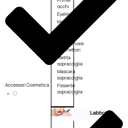
Primer
occhi
Eyeliner
Mascara
Matita
occhi
Antiocchiaie
e correttori
Matita
sopracciglia
Mascara
sopracciglia
Accessori Cosmetica
Fissante
sopracciglia
Labbra