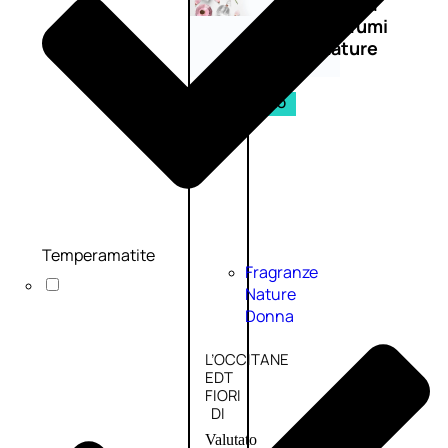
Novità
profumi
nature
Esaurito
PROMO
Temperamatite
Fragranze
Nature
Donna
L’OCCITANE
EDT
FIORI
DI
Valutato