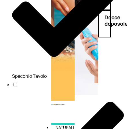
Doposole
Docce
doposole
Specchio Tavolo
NATURALI