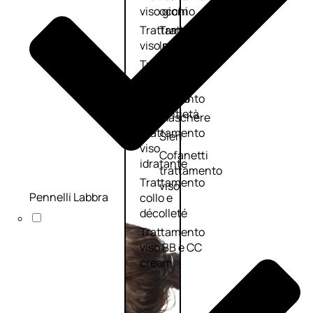
viso giorno
occhi
Trattamento
Trattamento
viso notte
labbra
Trattamento
Detergenti
viso 24 ore
trattanti
Trattamento
Scrub
viso antietà
Maschere
Trattamento
Sieri
viso
Cofanetti
idratante
trattamento
Trattamento
viso
Pennelli Labbra
collo e
décolleté
Trattamento
viso BB e CC
cream