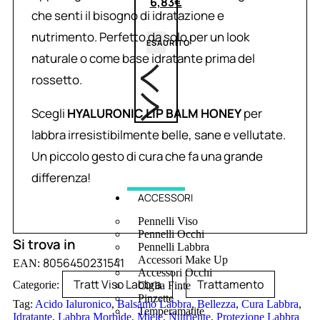
6,83
€
che senti il bisogno di idratazione e
nutrimento. Perfetto da solo per un look
ESAURITO
naturale o come base idratante prima del
rossetto.
Scegli
HYALURONIC LIP BALM HONEY
per
labbra irresistibilmente belle, sane e vellutate.
Un piccolo gesto di cura che fa una grande
differenza!
ACCESSORI
Pennelli Viso
Pennelli Occhi
Si trova in
Pennelli Labbra
Accessori Make Up
8056450231541
EAN:
Accessori Occhi
Tratt Viso Labbra
Trattamento
Categorie:
,
Ciglia Finte
Pinzette
Tag:
Acido Ialuronico
,
Balsamo Labbra
,
Bellezza
,
Cura Labbra
,
Temperamatite
Idratante
,
Labbra Morbide
,
Miele
,
Nutriente
,
Protezione Labbra