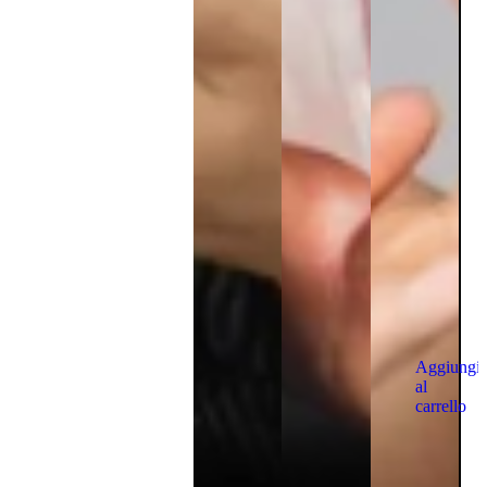
Aggiungi
al
carrello