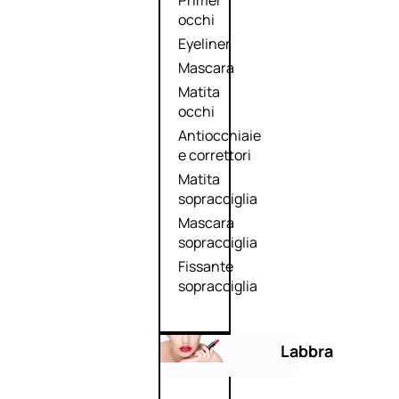
Primer
occhi
Eyeliner
Mascara
Matita
occhi
Antiocchiaie
e correttori
Matita
sopracciglia
Mascara
sopracciglia
Fissante
sopracciglia
Labbra