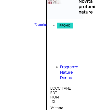
Novità
profumi
nature
Esaurito
PROMO
Fragranze
Nature
Donna
L’OCCITANE
EDT
FIORI
DI
Valutato