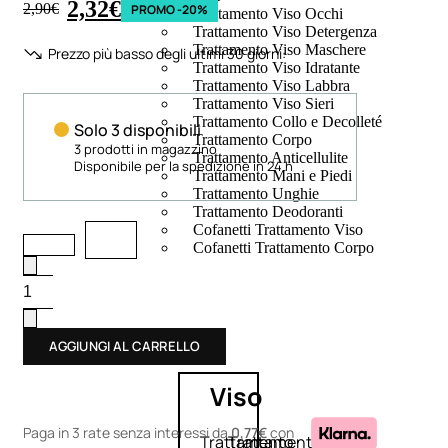
2,32
€
2,90
€
PROMO -20%
Trattamento Viso Occhi
Trattamento Viso Detergenza
Trattamento Viso Maschere
Prezzo più basso degli ultimi 30 giorni:
Trattamento Viso Idratante
Trattamento Viso Labbra
Trattamento Viso Sieri
Trattamento Collo e Decolleté
Solo 3 disponibili
Trattamento Corpo
3 prodotti in magazzino
Trattamento Anticellulite
Disponibile per la spedizione in 24 h
Trattamento Mani e Piedi
Trattamento Unghie
Trattamento Deodoranti
Cofanetti Trattamento Viso
Cofanetti Trattamento Corpo
AGGIUNGI AL CARRELLO
Viso
Paga in 3 rate senza interessi
da
0,77€
con
Trattamento
Trattamento