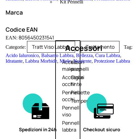
Kit Pennelli
Marca
Codice EAN
8056450231541
EAN:
Accessori
Tratt Viso Labbra
Trattamento
Categorie:
,
Tag:
Acido Ialuronico
,
Balsamo Labbra
,
Bellezza
,
Cura Labbra
,
Idratante
,
Labbra Morbide
,
Miele
,
Nutriente
,
Protezione Labbra
Accessori
Kit
make up
pennelli
Accessori
Ciglia
occhi
finte
Pennelli
Pinzette
occhi
Temperamatite
Pennelli
viso
Pennelli
Spedizioni in 24h
Checkout sicuro
labbra