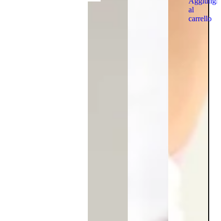
Aggiungi
al
carrello