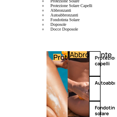
Protezione Solare
Protezione Solare Capelli
Abbronzanti
Autoabbronzanti
Fondotinta Solare
Doposole
Docce Doposole
Abbronzante
Protezione
Protezio
capelli
Autoabbr
Fondotin
solare