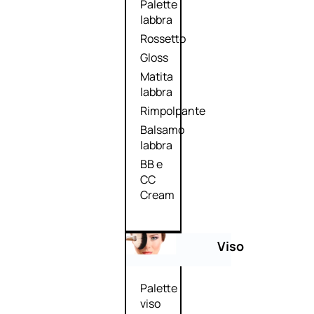
Palette
labbra
Rossetto
Gloss
Matita
labbra
Rimpolpante
Balsamo
labbra
BB e
CC
Cream
Viso
Palette
viso