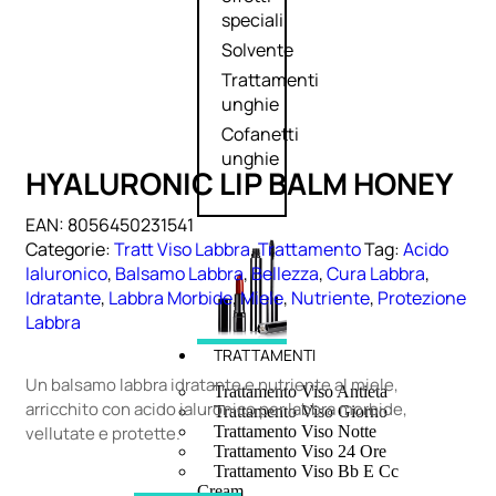
speciali
Solvente
Trattamenti
unghie
Cofanetti
unghie
HYALURONIC LIP BALM HONEY
EAN:
8056450231541
Categorie:
Tratt Viso Labbra
,
Trattamento
Tag:
Acido
Ialuronico
,
Balsamo Labbra
,
Bellezza
,
Cura Labbra
,
Idratante
,
Labbra Morbide
,
Miele
,
Nutriente
,
Protezione
Labbra
TRATTAMENTI
Un balsamo labbra idratante e nutriente al miele,
Trattamento Viso Antieta
arricchito con acido ialuronico per labbra morbide,
Trattamento Viso Giorno
vellutate e protette.
Trattamento Viso Notte
Trattamento Viso 24 Ore
Trattamento Viso Bb E Cc
Cream