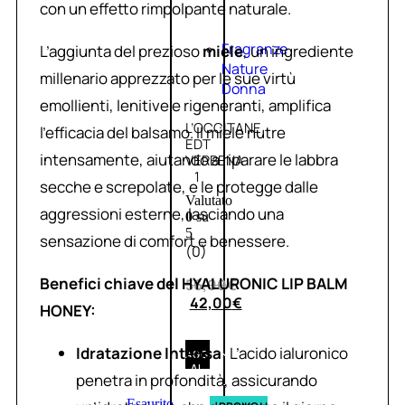
con un effetto rimpolpante naturale.
Fragranze
L’aggiunta del prezioso
miele
, un ingrediente
Nature
millenario apprezzato per le sue virtù
Donna
emollienti, lenitive e rigeneranti, amplifica
L’OCCITANE
l’efficacia del balsamo. Il miele nutre
EDT
intensamente, aiutando a riparare le labbra
VERBENA
1
secche e screpolate, e le protegge dalle
Valutato
aggressioni esterne, lasciando una
0
su
5
sensazione di comfort e benessere.
(0)
Benefici chiave del HYALURONIC LIP BALM
56,00
€
42,00
€
HONEY:
Idratazione Intensa:
L’acido ialuronico
AGGIUNGI
AL
penetra in profondità, assicurando
CARRELLO
Esaurito