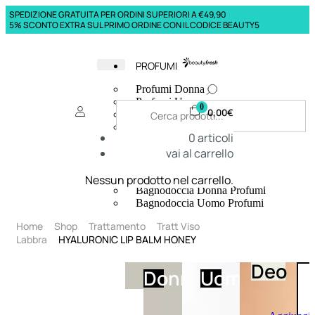
SPEDIZIONE GRATUITA PER ORDINI SUPERIORI A €49,90
5% SCONTO EXTRA SUL PRIMO ORDINE CON IL CODICE BEAUTY5
PROFUMI
Profumi Donna
Profumi Uomo
0
0,00
€
Deodoranti Donna
Deodoranti Uomo
0
articoli
Corpo Donna
vai al carrello
Corpo Uomo
Profumi Capelli
Creme Mani
Nessun prodotto nel carrello.
Bagnodoccia Donna Profumi
Bagnodoccia Uomo Profumi
Home
Shop
Trattamento
Tratt Viso
Labbra
HYALURONIC LIP BALM HONEY
Deo
Donna
Uomo