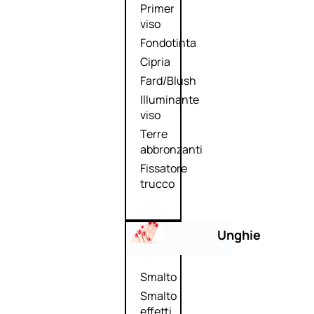
Primer
viso
Fondotinta
Cipria
Fard/Blush
Illuminante
viso
Terre
abbronzanti
Fissatore
trucco
Unghie
Smalto
Smalto
effetti