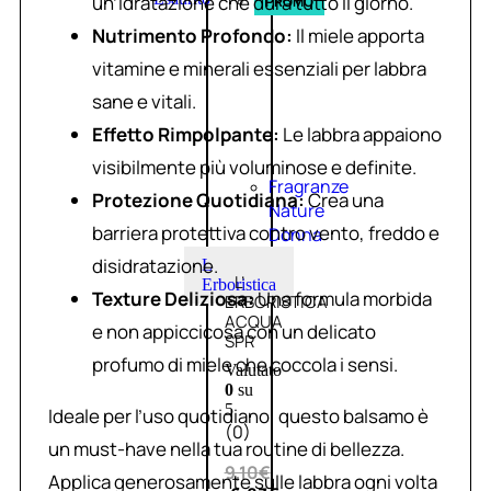
un’idratazione che dura tutto il giorno.
PROMO
Nutrimento Profondo:
Il miele apporta
vitamine e minerali essenziali per labbra
sane e vitali.
Effetto Rimpolpante:
Le labbra appaiono
visibilmente più voluminose e definite.
Fragranze
Protezione Quotidiana:
Crea una
Nature
barriera protettiva contro vento, freddo e
Donna
disidratazione.
L
L’
Erboristica
Texture Deliziosa:
Una formula morbida
ERBORISTICA
ACQUA
e non appiccicosa con un delicato
SPR
profumo di miele che coccola i sensi.
Valutato
0
su
5
Ideale per l’uso quotidiano, questo balsamo è
(0)
un must-have nella tua routine di bellezza.
9,10
€
Applica generosamente sulle labbra ogni volta