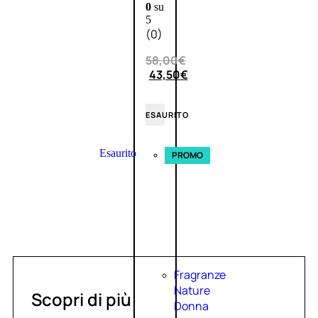
0
su
5
(0)
58,00
€
43,50
€
ESAURITO
Esaurito
PROMO
Fragranze
Nature
Scopri di più
Donna