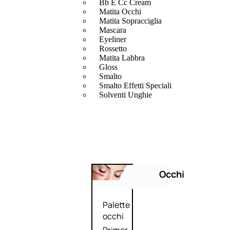
Bb E Cc Cream
Matita Occhi
Matita Sopracciglia
Mascara
Eyeliner
Rossetto
Matita Labbra
Gloss
Smalto
Smalto Effetti Speciali
Solventi Unghie
Occhi
Palette
occhi