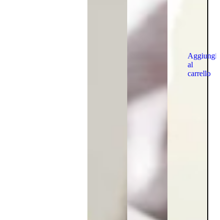
Aggiungi
al
carrello