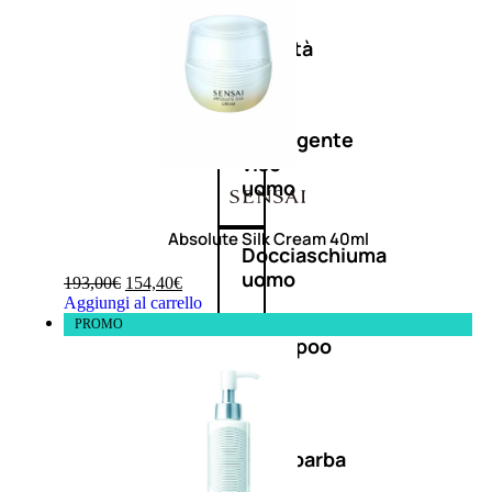
Antietà
uomo
Detergente
viso
uomo
Absolute Silk Cream 40ml
Docciaschiuma
uomo
193,00
€
154,40
€
Aggiungi al carrello
PROMO
Shampoo
uomo
Dopobarba