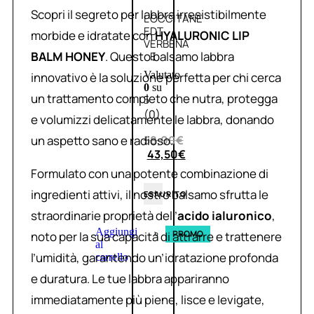
Scopri il segreto per labbra irresistibilmente
L’OCCITANE
EDT
morbide e idratate con
HYALURONIC LIP
VERBENA
BALM HONEY
. Questo balsamo labbra
E
Valutato
innovativo è la soluzione perfetta per chi cerca
0
su
un trattamento completo che nutra, protegga
5
(0)
e volumizzi delicatamente le labbra, donando
un aspetto sano e radioso.
58,00
€
43,50
€
Formulato con una potente combinazione di
ingredienti attivi, il nostro balsamo sfrutta le
ESAURITO
straordinarie proprietà dell’
acido ialuronico
,
Aggiungi
PROMO
noto per la sua capacità di attrarre e trattenere
al
l’umidità, garantendo un’idratazione profonda
carrello
e duratura. Le tue labbra appariranno
immediatamente più piene, lisce e levigate,