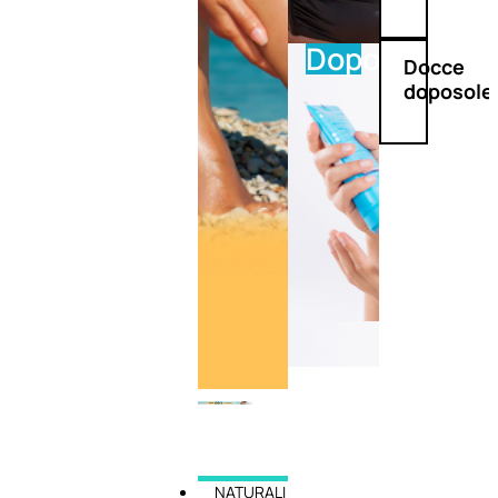
Doposole
Docce
doposole
NATURALI