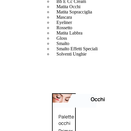
Bb E Cc Cream
Matita Occhi
Matita Sopracciglia
Mascara
Eyeliner
Rossetto
Matita Labbra
Gloss
Smalto
Smalto Effetti Speciali
Solventi Unghie
Occhi
Palette
occhi