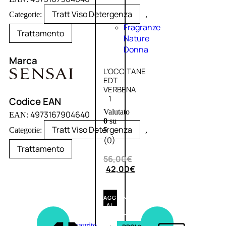
Tratt Viso Detergenza
Categorie:
,
Fragranze
Trattamento
Nature
Donna
Marca
L’OCCITANE
EDT
VERBENA
1
Codice EAN
Valutato
4973167904640
EAN:
0
su
Tratt Viso Detergenza
Categorie:
,
5
(0)
Trattamento
56,00
€
42,00
€
AGGIUNGI
AL
CARRELLO
Esaurito