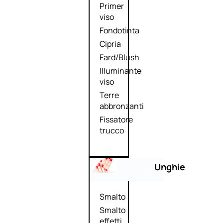
Primer
viso
Fondotinta
Cipria
Fard/Blush
Illuminante
viso
Terre
abbronzanti
Fissatore
trucco
Unghie
Smalto
Smalto
effetti