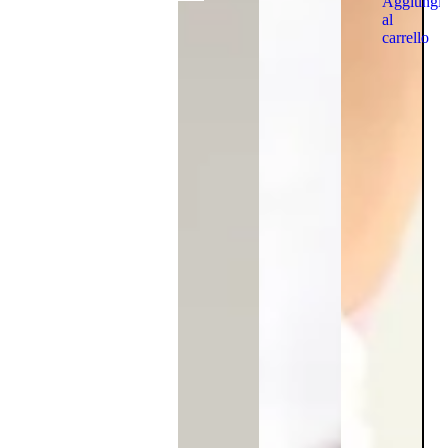
Aggiungi
al
carrello