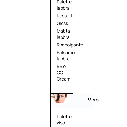
Palette
labbra
Rossetto
Gloss
Matita
labbra
Rimpolpante
Balsamo
labbra
BB e
CC
Cream
Viso
Palette
viso