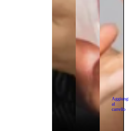
Aggiungi
al
carrello