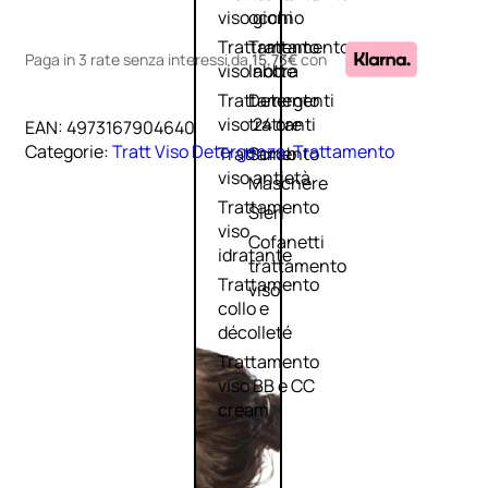
viso giorno
occhi
Trattamento
Trattamento
Paga in 3 rate senza interessi
da
15,73€
con
viso notte
labbra
Trattamento
Detergenti
viso 24 ore
trattanti
EAN:
4973167904640
Categorie:
Tratt Viso Detergenza
,
Trattamento
Trattamento
Scrub
viso antietà
Maschere
Trattamento
Sieri
viso
Cofanetti
idratante
trattamento
Trattamento
viso
collo e
décolleté
Trattamento
viso BB e CC
cream