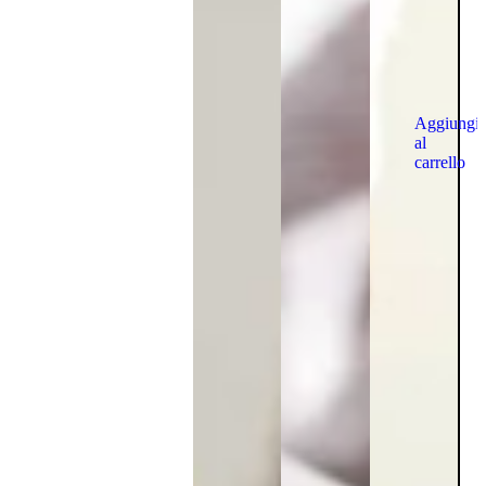
Aggiungi
al
carrello