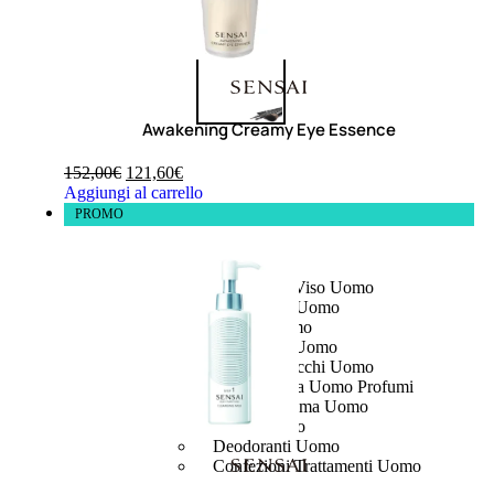
Awakening Creamy Eye Essence
152,00
€
121,60
€
Aggiungi al carrello
PROMO
UOMO
Detergente Viso Uomo
Dopobarba Uomo
Antieta Uomo
Anticaduta Uomo
Contorno Occhi Uomo
Bagnodoccia Uomo Profumi
Docciaschiuma Uomo
Corpo Uomo
Deodoranti Uomo
Confezioni Trattamenti Uomo