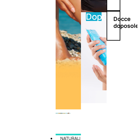
Doposole
Docce
doposole
NATURALI