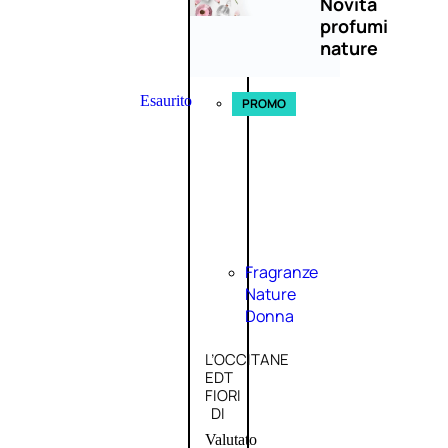
Novità
profumi
nature
Esaurito
PROMO
Fragranze
Nature
Donna
L’OCCITANE
EDT
FIORI
DI
Valutato