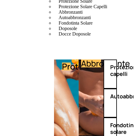
Protezione Solare
Protezione Solare Capelli
Abbronzanti
Autoabbronzanti
Fondotinta Solare
Doposole
Docce Doposole
Abbronzante
Protezione
Protezio
capelli
Autoabbr
Fondotin
solare