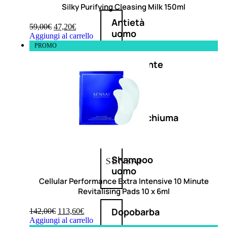
Silky Purifying Cleasing Milk 150ml
Antietà
59,00
€
47,20
€
uomo
Aggiungi al carrello
PROMO
Detergente
viso
uomo
Docciaschiuma
uomo
Shampoo
uomo
Cellular Performance Extra Intensive 10 Minute
Revitalising Pads 10 x 6ml
Dopobarba
142,00
€
113,60
€
Aggiungi al carrello