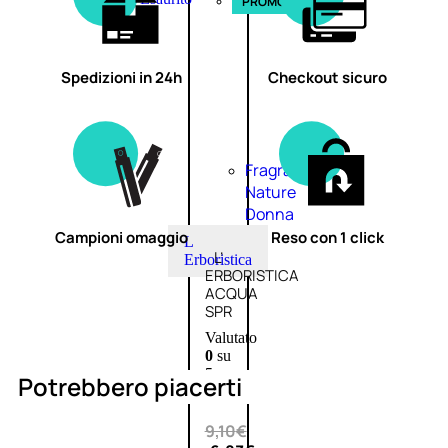
PROMO
Spedizioni in 24h
Checkout sicuro
Fragranze
Nature
Donna
Campioni omaggio
Reso con 1 click
L
L’
Erboristica
ERBORISTICA
ACQUA
SPR
Valutato
0
su
5
Potrebbero piacerti
(0)
9,10
€