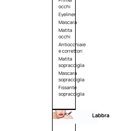
Primer
occhi
Eyeliner
Mascara
Matita
occhi
Antiocchiaie
e correttori
Matita
sopracciglia
Mascara
sopracciglia
Fissante
sopracciglia
Labbra