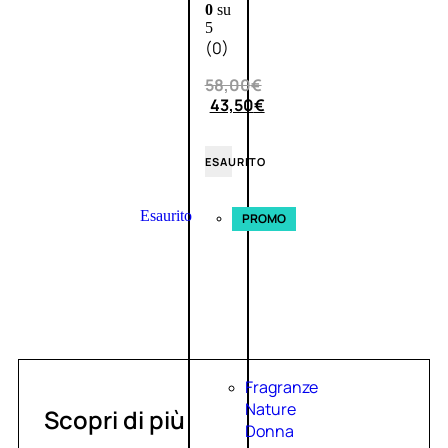
0
su
5
(0)
58,00
€
43,50
€
ESAURITO
Esaurito
PROMO
Fragranze
Nature
Scopri di più
Donna