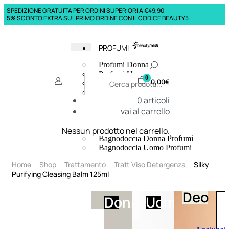
SPEDIZIONE GRATUITA PER ORDINI SUPERIORI A €49,90
5% SCONTO EXTRA SUL PRIMO ORDINE CON IL CODICE BEAUTY5
PROFUMI
Profumi Donna
Profumi Uomo
0
0,00
€
Deodoranti Donna
Deodoranti Uomo
0
articoli
Corpo Donna
vai al carrello
Corpo Uomo
Profumi Capelli
Creme Mani
Nessun prodotto nel carrello.
Bagnodoccia Donna Profumi
Bagnodoccia Uomo Profumi
Home
Shop
Trattamento
Tratt Viso Detergenza
Silky
Purifying Cleasing Balm 125ml
Deo
Donna
Uomo