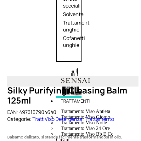
speciali
Solvente
Trattamenti
unghie
Cofanetti
unghie
Silky Purifying Cleasing Balm
125ml
TRATTAMENTI
EAN:
4973167904640
Trattamento Viso Antieta
Trattamento Viso Giorno
Categorie:
Tratt Viso Detergenza
,
Trattamento
Trattamento Viso Notte
Trattamento Viso 24 Ore
Trattamento Viso Bb E Cc
Balsamo delicato, si stende facilmente trasformandosi in olio,
Cream