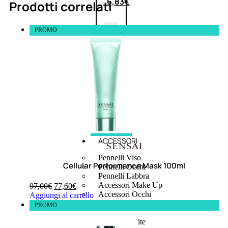
6,83
€
Prodotti correlati
PROMO
ESAURITO
ACCESSORI
Pennelli Viso
Cellular Performance Mask 100ml
Pennelli Occhi
Pennelli Labbra
Accessori Make Up
97,00
€
77,60
€
Accessori Occhi
Aggiungi al carrello
Ciglia Finte
PROMO
Pinzette
Temperamatite