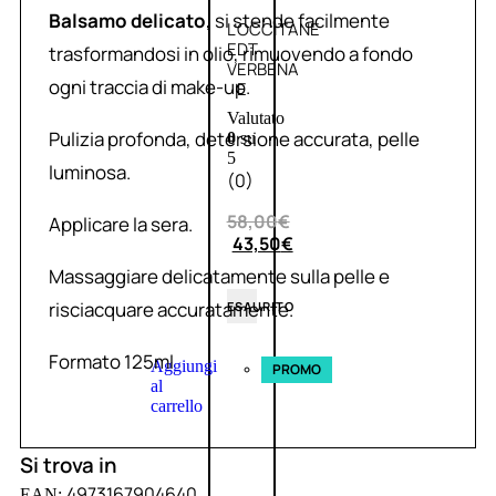
Balsamo delicato
, si stende facilmente
L’OCCITANE
EDT
trasformandosi in olio, rimuovendo a fondo
VERBENA
ogni traccia di make-up.
E
Valutato
Pulizia profonda, detersione accurata, pelle
0
su
5
luminosa.
(0)
58,00
€
Applicare la sera.
43,50
€
Massaggiare delicatamente sulla pelle e
risciacquare accuratamente.
ESAURITO
Formato 125ml
Aggiungi
PROMO
al
carrello
Si trova in
4973167904640
EAN: